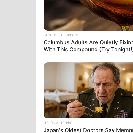
που προκαλού
καταλήγει στο
Αμερική. Μετ
Ανθρωπίνων 
βλάβη στους 
GLYCOGEN SUPPORT
Columbus Adults Are Quietly Fixi
44.000 έως π
With This Compound (Try Tonight!
NEUROMIND PRO
Japan's Oldest Doctors Say Memo