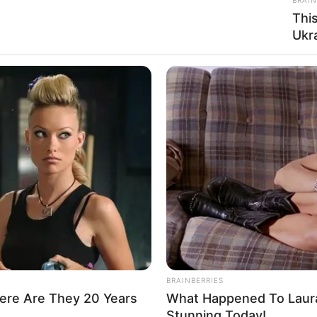
Thi
Ukr
τίμημα της σύγχρονης ιατρικής.. Πέντε δεκαετίες αποδεικτικών στ
ή βλάβη…
BUZZDAY
BUZZ 
Embarrassing Prince William Moment
The
Caught On Camera (Watch)
See
BRAINBERRIES
ere Are They 20 Years
What Happened To Laura
Stunning Today!