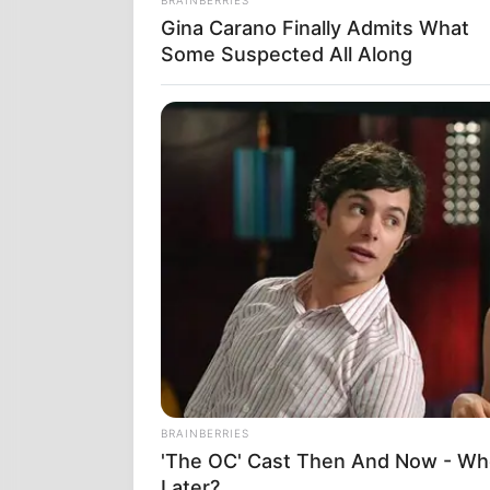
Gina Carano Finally Admits What
Some Suspected All Along
Το κρυμμένο 
την ιατρογεν
HABERION
William And Kate Let Their Guard
Down, But The Cameras Were On
BRAINBERRIES
'The OC' Cast Then And Now - Wh
Later?