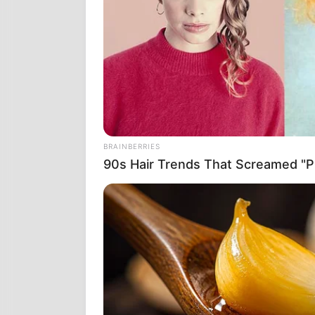
ανάγκης, προ
τεκμηριώσει μ
αιτία θανάτο
BRAINBERRIES
90s Hair Trends That Screamed "Pl
Τα στοιχεία δ
American Med