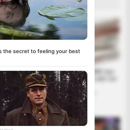
eo Of Giant Anaconda Is Going
ΔΗΜΟΦΙΛΗ ΑΡΘΡΑ
l All Over The World. Watch
s the secret to feeling your best
Εφημερίδες και ΜΜΕ που
χρηματοδοτούνται από τον
George Soros
Τετάρτη, 25 Μαΐου 2022, 9:44
Εφημερίδες και ΜΜΕ που
χρηματοδοτούνται...
ow Were Gay—No. 7 Will Blow Your
BERRIES