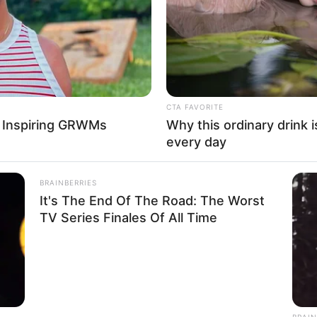
ves
Eat This Daily To Keep Sugar Below
Vid
100
Vira
CTA FAVORITE
r Inspiring GRWMs
Why this ordinary drink i
every day
BRAINBERRIES
It's The End Of The Road: The Worst
TV Series Finales Of All Time
HEALTHYREHABCARE
To Sit Down Before You
17 Actors You Didn't Kn
Mind
BRAIN