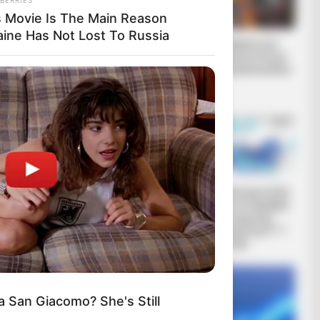
s Movie Is The Main Reason
aine Has Not Lost To Russia
Ο γιος μου Hunter !!
Η Εξέγερση των
Ξεκινάει τον
Φωτεινών Όντων
Σεπτέμβρη η
Κατά Ερπετοειδών
οιχείων για
προβολή της
ταινίας...
DAY
 Equine Woman You've Never
Βρισκόμαστε Στην
Ανοιχτή επιστολή
n Before
οικονομική
προς τον Πρόεδρο
άβυσσο;
της Τουρκικής
Δημοκρατίας Ρ. Τ.
Ερντογάν
 San Giacomo? She's Still