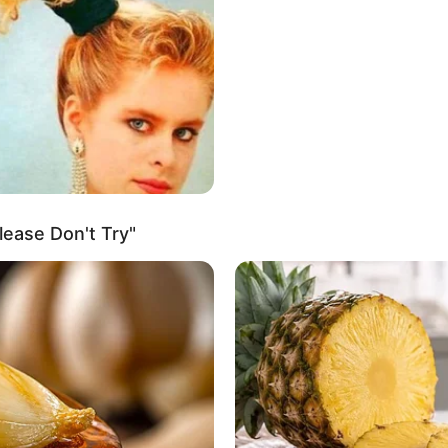
χωρημένη διαγνωστική και λοιπά), μια παράλληλη βιβλιογραφία έχ
ια πιο σκοτεινή πραγματικότητα: η ίδια η ιατρική περίθαλψη είναι
υ στις Ηνωμένες Πολιτείες.
ease Don't Try"
εν είναι καινούργια. Εκτείνονται από ένα άρθρο του 1974 στο
Journ
ical Association
, που προειδοποιεί για δεκάδες χιλιάδες ετήσιο