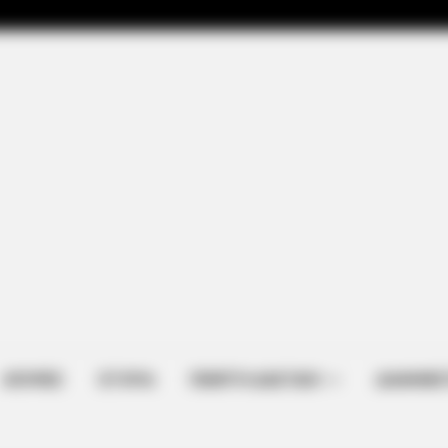
GLYCOGEN SUPPORT
Columbus: High Blood Su
This Liver Fix
 Ritual Works While You
ΑΠΟΨΕΙΣ
ΙΣΤΟΡΙΑ
ΠΕΜΠΤΗ ΔΙΑΣΤΑΣΗ
ΔΙΑΦΗΜΙΣ