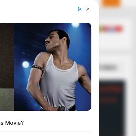
DAY
 Cat Bites Its Owner, Here's What
Means
ΣΠΑΜΕ ΤΟ ΜΑΤΡΙΞ – ΤΟ ΒΙΒΛΙΟ
is Movie?