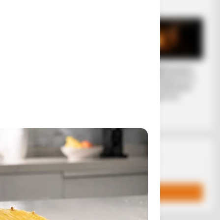
προέλευση
ει
 μια κύρια
Ο «Μαύρος
Ο Βαρθολομαίος
Ιππότης» ο
μας δείχνει ότι η
εξωγήινος
ίδια η εκκλησία
δορυφόρος σε
είναι με τον...
τροχιά γύρω από
τη Γη...
Email address:
al of the
υς θανάτους