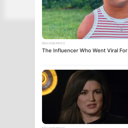
At 79, This Is Where Bill Clinton Li
With His Partner
BRAINBERRIES
The Influencer Who Went Viral Fo
HABERION
Remember Honey Boo Boo? Better 
See Her Now
BRAINBERRIES