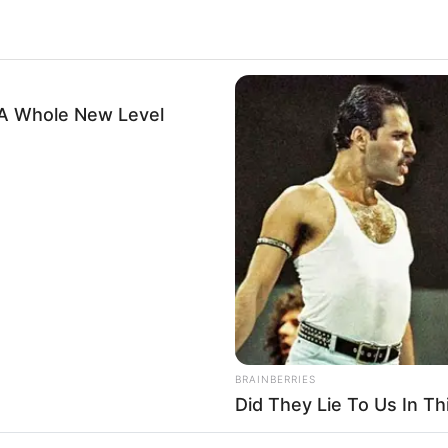
 A Whole New Level
BUZZ DAY
BUZZ 
mory
Remember Tiger's Ex-Wife? Try Not
If A
To Smile When You See Her Now
It 
BRAINBERRIES
Did They Lie To Us In Th