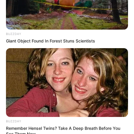
Για 10η συνεχή χρονιά, η Συνέλευση απέρριψε το αίτημα
να συμπεριληφθεί στην ημερήσια διάταξη η πρόταση για
την πρόσκληση της Ταϊβάν ως παρατηρητή.
BUZZDAY
Τι συνέβη: Παρά την έντονη διπλωματική υποστήριξη
Giant Object Found In Forest Stuns Scientists
προς την Ταϊβάν από τις ΗΠΑ, τη Βρετανία, την Αυστραλία
και χώρες της ΕΕ, η Κίνα και οι σύμμαχοί της (όπως το
Πακιστάν) μπλόκαραν τη διαδικασία αμέσως μόλις
άνοιξε η σύνοδος, επικαλούμενοι την αρχή της «Μίας
Κίνας».
BUZZDAY
Remember Hensel Twins? Take A Deep Breath Before You
See Them Now