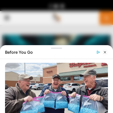
Facebook
Youtube
Telegram
PRIMARY
MENU
Before You Go