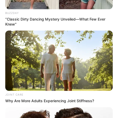
BUZZDAY
“Classic Dirty Dancing Mystery Unveiled—What Few Ever
Knew"
Απέτυχαν οι Παγκοσμιοποιητές να εγκαθιδρύσουν
Παγκόσμια Υγειονομική Δικτατορία…. Για μια ακόμα
χρονιά δεν κατάφεραν να περάσουν μια υγειονομική
δικτατορία στους ανθρώπους… Και κάτι μας λέει ότι δεν
θα το καταφέρουν ποτέ!!!
JOINT CARE
Why Are More Adults Experiencing Joint Stiffness?