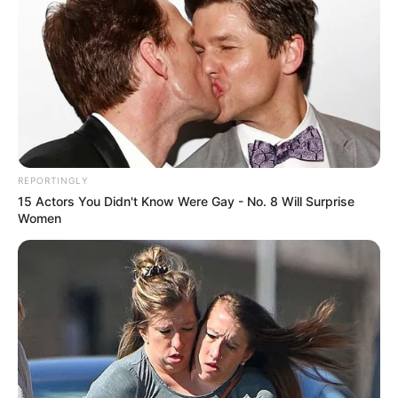
REPORTINGLY
15 Actors You Didn't Know Were Gay - No. 8 Will Surprise
Women
Δημήτριος Γάκης
: ΤΕΛΕΙΩΣΕ Η ΣΥΝΟΔΟΣ ΤΗΣ
ΠΟΥ. Απέτυχαν οι Παγκοσμιοποιητές να
εγκαθιδρύσουν Παγκόσμια Υγειονομική
Δικτατορία.
-Ες αύριον τα σπουδαία , λοιπόν (στην σύνοδο του
2027)