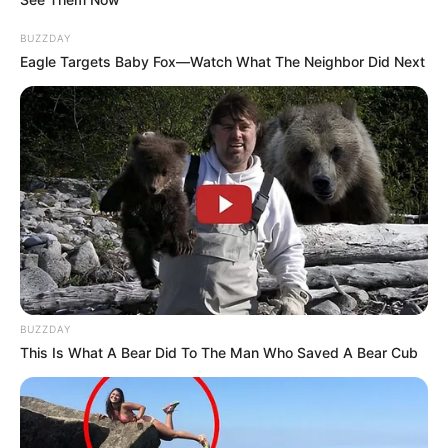
BUZZDAY
Eagle Targets Baby Fox—Watch What The Neighbor Did Next
3. Η πλήρης χρηματοδότηση του
προϋπολογισμού
BUZZDAY
This Is What A Bear Did To The Man Who Saved A Bear Cub
Ο WHO παρουσίασε έναν ήδη μειωμένο και
συρρικνωμένο προϋπολογισμό για τη διετία 2026–2027
(ύψους 4,2 δισεκατομμυρίων δολαρίων έναντι 5,3 δισ.