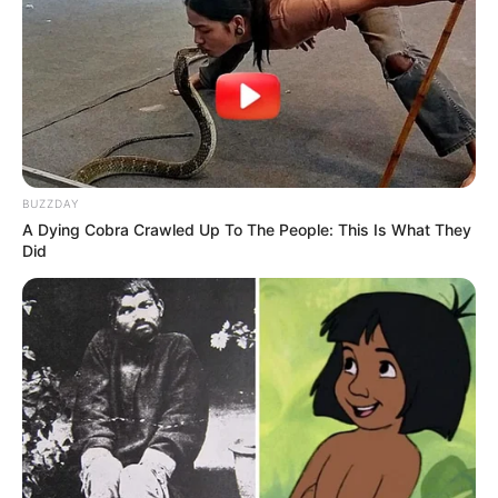
ΚΑΤΑΦΕΡΝΕΤΕ ΜΕ ΑΥΤΑ, ΜΠΟΡΕΙΤΕ ΝΑ ΜΟΥ
ΚΑΤΑΘΕΣΕΤΕ ΣΕ ΛΟΓΑΡΙΑΣΜΟ ΣΤΗΝ ΕΘΝΙΚΗ
ΜΕ IBAN GR9501104880000048834149733
(ΣΤΟ ΟΝΟΜΑ ΕΥΤΥΧΙΑ ΝΙΚΑ) ΓΡΑΦΟΝΤΑΣ ΩΣ
ΔΙΚΑΙΟΛΟΓΙΑ “ΔΩΡΕΑ” ΚΑΙ ΑΝ ΘΕΛΕΤΕ ΚΑΙ ΤΟ
ΟΝΟΜΑ ΣΑΣ ΓΙΑ ΝΑ ΜΠΟΡΩ ΝΑ ΞΕΡΩ ΠΟΙΟΙ ΜΕ
ΒΟΗΘΑΤΕ
BUZZDAY
A Dying Cobra Crawled Up To The People: This Is What They
Did
ΥΠΟΣΤΗΡΙΞΤΕ ΤΟΝ ΑΓΩΝΑ ΜΑΣ
Επισκεφτείτε
το κανάλι μου στο youtube
αν
ψάχνετε πραγματικά να βρείτε την αλήθεια… Η
Ενημέρωση που δεν θα ακούσετε ποτέ από τα
κυρίαρχα ΜΜΕ… Υποστηρίξτε αυτόν τον αγώνα με