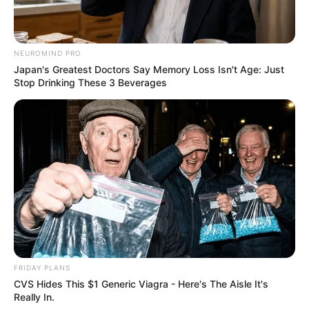
οποίο ρυθμίζει πώς θα μοιράζονται δίκαια τα εμβόλια
και οι θεραπείες σε μια μελλοντική υγειονομική κρίση.
NEUROMIND PRO
Japan's Greatest Doctors Say Memory Loss Isn't Age: Just
Stop Drinking These 3 Beverages
FRIDAY PLANS
CVS Hides This $1 Generic Viagra - Here's The Aisle It's
Really In.