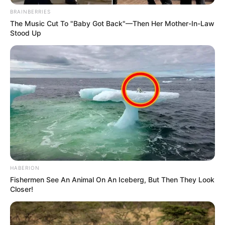
BRAINBERRIES
The Music Cut To "Baby Got Back"—Then Her Mother-In-Law
Stood Up
HABERION
Fishermen See An Animal On An Iceberg, But Then They Look
Closer!