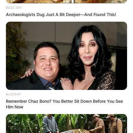
BUZZ DAY
Archaeologists Dug Just A Bit Deeper—And Found This!
BUZZDAY
Remember Chaz Bono? You Better Sit Down Before You See
Him Now