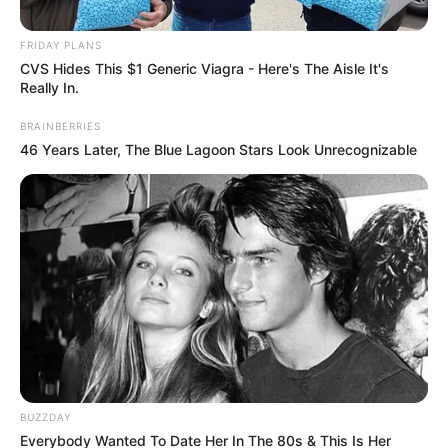
Αγαπητοί αναγνώστες. Ζητάμε ταπεινά την υποστήριξη σας.
FRIDAY PLANS
Η γενναιοδωρία σας διασφαλίζει ότι μπορούμε να
CVS Hides This $1 Generic Viagra - Here's The Aisle It's
διατηρήσουμε το φως στις αλήθειες που έχουν σημασία.
Really In.
Βασιζόμαστε σε εσάς. Υποστήριξέ μας σήμερα και βοήθησέ
μας να συνεχίσουμε! Κάντε μια δωρεά πατώντας το κουμπί
BRAINBERRIES
“DONATE” παραπάνω.. Εναλλακτικά υπάρχει λογαριασμός
46 Years Later, The Blue Lagoon Stars Look Unrecognizable
στην Εθνική με IBAN GR9501104880000048834149733
ΔΙΕΘΝΗ
ΠΟΛΙΤΙΚΗ
ΣΗΜΑΝΤΙΚΕΣ ΕΙΔΗΣΕΙΣ
Απέτυχαν οι Παγκοσμιοποιητές να
εγκαθιδρύσουν Παγκόσμια
Υγειονομική Δικτατορία.
Από
ΝΙΚΟΛΑΟΣ ΑΝΑΞΙΜΑΝΔΡΟΣ
Σάββατο, 23 Μαΐου 2026, 23:17
0
BUZZDAY
Everybody Wanted To Date Her In The 80s & This Is Her