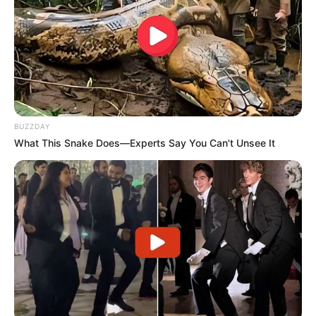
BUZZDAY
What This Snake Does—Experts Say You Can't Unsee It