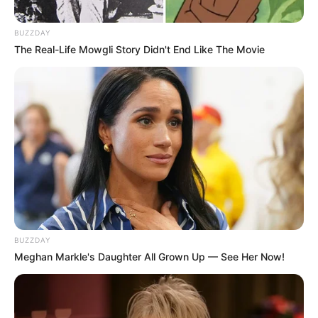
την εγγραφή, τα κόσμια σχόλια και τα λάικ σας…
BUZZDAY
The Real-Life Mowgli Story Didn't End Like The Movie
FACEBOOK
ΑΡΈΣΕΙ
YOUTUBE
ΕΓΓΡΑΦΕΊΤΕ
EMAIL
ΑΚΟΛΟΥΘΉΣΤΕ
BUZZDAY
Meghan Markle's Daughter All Grown Up — See Her Now!