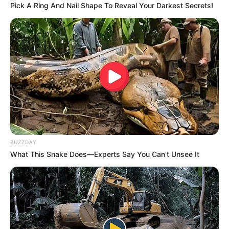
Pick A Ring And Nail Shape To Reveal Your Darkest Secrets!
BUZZDAY
What This Snake Does—Experts Say You Can't Unsee It