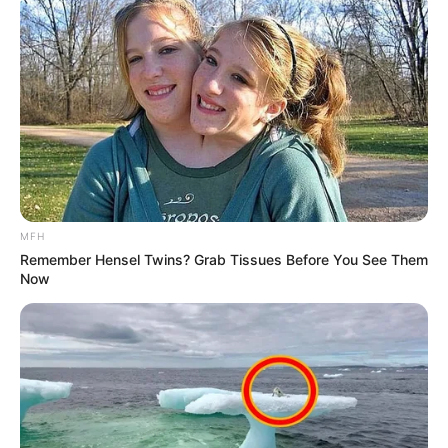
ΕΜΒΟΛΙΑΣΜΟ, ΔΕΝ ΣΧΕΤΙΖΕΤΑΙ ΜΕ ΤΟ ΕΜΒΟΛΙΟ.
ΕΤΣΙ ΜΑΣ ΕΙΠΕ Ο “ΕΙΔΙΚΟΣ” ΜΑΙΝΤΑΝΟΣ ΤΗΣ
ΤΗΛΕΟΡΑΣΗΣ. ΚΑΙ ΑΥΤΟ ΘΕΩΡΕΙΤΑΙ ΕΠΙΣΤΗΜΗ!!!!!!
Φωτογραφία από
Jan Felix Christiansen
από το
Pixabay
ΝΙΚΟΛΑΟΣ ΑΝΑΞΙΜΑΝΔΡΟΣ
ΣΤΗΡΙΞΤΕ ΤΗΝ ΠΡΟΣΠΑΘΕΙΑ ΜΑΣ.. ΜΗΝ
ΑΦΗΣΕΤΕ ΝΑ ΚΛΕΙΣΕΙ ΑΥΤΟ ΤΟ ΙΣΤΟΛΟΓΙΟ…
MFH
Remember Hensel Twins? Grab Tissues Before You See Them
ΒΟΗΘΕΙΣΤΕ ΜΑΣ ΚΑΝΟΝΤΑΣ ΜΙΑ
Now
ΔΩΡΕΑ
..
ΠΑΤΗΣΤΕ ΤΟ ΚΟΥΜΠΙ “DONATE”
ΠΑΡΑΚΑΤΩ
(απλά εδώ να τονίσω ότι για να
προχωρήσει η διαδικασία με το DONATE, ΔΕΝ
πρέπει να τσεκάρετε το κουτί που σας ζητάει να
διατηρήσει τα στοιχεία σας)…
ΕΑΝ ΚΑΠΟΙΟΙ ΔΕΝ
ΘΕΛΕΤΕ ΝΑ ΔΩΣΕΤΕ ΣΤΟΙΧΕΙΑ ΤΗΣ ΚΑΡΤΑΣ
ΣΑΣ ΣΤΟ ΔΙΑΔΙΚΤΥΟ, Η ΑΠΛΑ ΔΕΝ ΤΑ