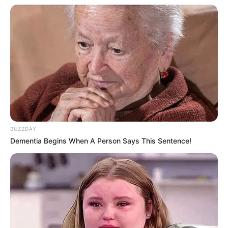
κυρίαρχα ΜΜΕ… Υποστηρίξτε αυτόν τον αγώνα με
την εγγραφή, τα κόσμια σχόλια και τα λάικ σας…
FACEBOOK
ΑΡΈΣΕΙ
YOUTUBE
ΕΓΓΡΑΦΕΊΤΕ
EMAIL
ΑΚΟΛΟΥΘΉΣΤΕ
BUZZDAY
Dementia Begins When A Person Says This Sentence!