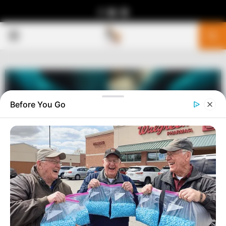
Facebook
Youtube
Telegram
PRIMARY
MENU
Before You Go