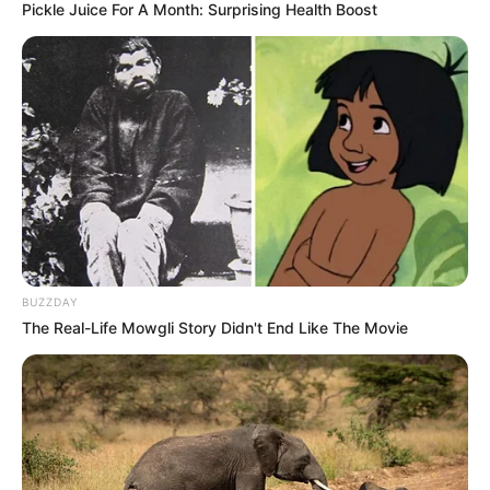
Pickle Juice For A Month: Surprising Health Boost
Γράφει ο Χρήστος Μαντζιάρης
Δεν είναι παλαβό το Ανώτατο Δικαστήριο των ΗΠΑ
για την «παλαβή» γνωμοδότησή του που
θα διαβάσετε παρακάτω και η οποία
BUZZDAY
μας αφορά όλους. Είναι η αναφορά για μια
The Real-Life Mowgli Story Didn't End Like The Movie
πραγματικότητα, ένα σχέδιο, το οποίο
βρίσκεται ακόμη στο αρχικό στάδιο υλοποίησης από
τους παγκοσμιοποιητές. Μια πραγματικότητα που
δυστυχώς πολλοί δεν θέλουν να την αποδεχθούν
ενώ βλέπουν αυτό που κοντοζυγώνει, και
περιμένουν να γίνει η ζωή τους όπως ήταν πριν