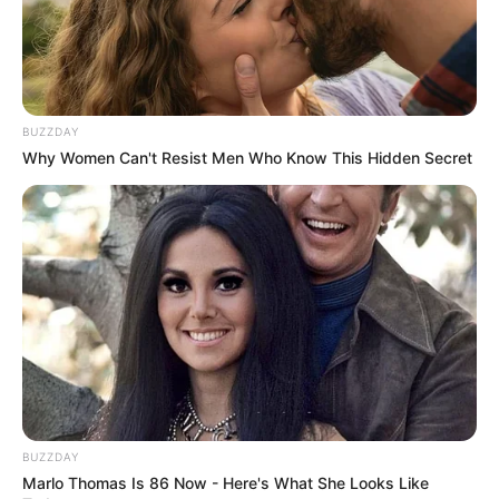
BUZZDAY
Why Women Can't Resist Men Who Know This Hidden Secret
BUZZDAY
Marlo Thomas Is 86 Now - Here's What She Looks Like