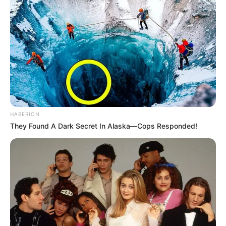
η διαδικασία, των διαδοχικών φυτεύσεων, επαναληφθεί
οι σπόροι θα επανέλθουν στην κανονική τους κατάσταση.
Αλλά αν το κάνεις θεωρείσαι κλέφτης. Στα δε ζώα
ελέγχεται η αναπαραγωγή τους. Μετά την μετάλλαξη των
φυτών και ζώων, ήρθε και η σειρά των ανθρώπων.
Φυσική εξέλιξη σύμφωνα με τα άρρωστα μυαλά που
διοικούν τον πλανήτη.
Πληροφοριακά, στον κόσμο των πατεντών των ΗΠΑ
HABERION
έχουν καταχωρηθεί πατέντες θεραπειών διαφόρων
They Found A Dark Secret In Alaska—Cops Responded!
ασθενειών
όπως
AIDS, H1N1, SARS, EBOLA CORONAVIRUS,
κλπ. Η πατέντα θεραπείας του κορωνοϊού έχει
αριθμό 10130701 και η οποία έχει δημοσιευθεί σε
παλαιότερό μου άρθρο. Όπως επίσης υπάρχουν
καταχωρημένες πατέντες κατασκευής
ιών όπως π.χ. του
AIDS,
κλπ
.