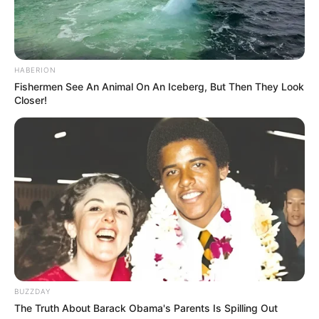
ΚΑΤΑΦΕΡΝΕΤΕ ΜΕ ΑΥΤΑ, ΜΠΟΡΕΙΤΕ ΝΑ ΜΟΥ
ΚΑΤΑΘΕΣΕΤΕ ΣΕ ΛΟΓΑΡΙΑΣΜΟ ΣΤΗΝ ΕΘΝΙΚΗ
ΜΕ IBAN GR9501104880000048834149733
(ΣΤΟ ΟΝΟΜΑ ΕΥΤΥΧΙΑ ΝΙΚΑ) ΓΡΑΦΟΝΤΑΣ ΩΣ
HABERION
ΔΙΚΑΙΟΛΟΓΙΑ “ΔΩΡΕΑ” ΚΑΙ ΑΝ ΘΕΛΕΤΕ ΚΑΙ ΤΟ
Fishermen See An Animal On An Iceberg, But Then They Look
ΟΝΟΜΑ ΣΑΣ ΓΙΑ ΝΑ ΜΠΟΡΩ ΝΑ ΞΕΡΩ ΠΟΙΟΙ ΜΕ
Closer!
ΒΟΗΘΑΤΕ
ΥΠΟΣΤΗΡΙΞΤΕ ΤΟΝ ΑΓΩΝΑ ΜΑΣ
Επισκεφτείτε
το κανάλι μου στο youtube
αν
ψάχνετε πραγματικά να βρείτε την αλήθεια… Η
BUZZDAY
Ενημέρωση που δεν θα ακούσετε ποτέ από τα
The Truth About Barack Obama's Parents Is Spilling Out