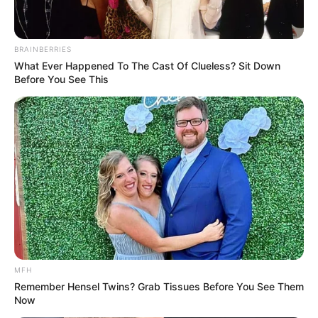
Οπότε αυτό που ζούμε
δεν είναι πείραμα
όπως
νομίζουν μερικοί.
Είναι εφαρμογή επιστημονικών
ανακαλύψεων οι οποίες δεν μας γνωστοποιήθηκαν
BRAINBERRIES
ποτέ. Σκεφθείτε μόνο ότι η κατοχύρωση της
What Ever Happened To The Cast Of Clueless? Sit Down
ευρεσιτεχνίας του τεστ για τον
covid-19 με
Before You See This
αριθμό US-2020279585-A1 έγινε στις 13 Οκτωβρίου
2015(!) και ανήκει, που αλλού;, στους Ρότσιλντ.
MFH
Remember Hensel Twins? Grab Tissues Before You See Them
Now