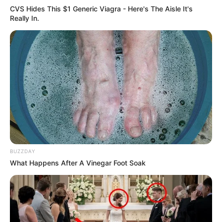
CVS Hides This $1 Generic Viagra - Here's The Aisle It's
www.supremecourt.gov/opinions/12pdf/12-
Really In.
398_1b7d.pdf
.
Και είναι βεβαιότατο το γεγονός ότι αυτοί θα μπορέσουν
να βγάλουν πάρα, μα πάρα πολλά συμπεράσματα από τις
πληροφορίες που θα βρουν και να ενημερώσουν
πληρέστερα και ‘μας. Στις σελίδες 19 και 20 του
εγγράφου είναι γραμμένο το, απίθανο έως αδιανόητο για
τους φυσιολογικούς ανθρώπους, κείμενο: Το cDNA δεν
παρουσιάζει τα ίδια προβλήματα στην δυνατότητα
κατοχύρωσης με Δίπλωμα Ευρεσιτεχνίας (Πατέντα)
όπως παρουσιάζει το κανονικό DNA το οποίο είναι
BUZZDAY
δημιούργημα της φύσης.
What Happens After A Vinegar Foot Soak