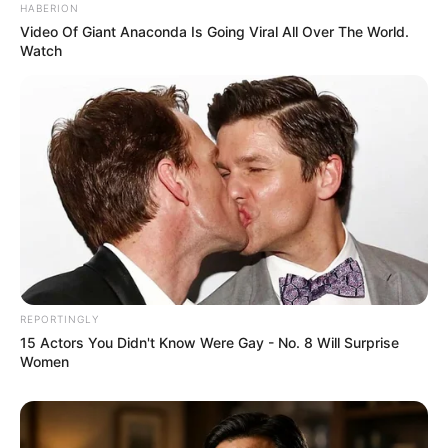
HABERION
Video Of Giant Anaconda Is Going Viral All Over The World.
Watch
ΓΙΑ ΤΟΝ ΒΥΕ-ΝΤΕΝ ΗΤΑΝ ΦΩΤΙΑ, ΑΝΕΦΕΡΕ ΠΩΣ ΕΙΝΑΙ
ΓΟΝΑΤΙΣΤΟΣ ΚΑΝΟΝΤΑΣ ΕΧΘΡΟΥΣ ΚΑΙ ΦΙΛΟΥΣ ΝΑ
ΑΝΑΡΩΤΙΟΥΝΤΑΙ ΤΙ ΣΥΜΒΑΙΝΕΙ! ΑΝΕΦΕΡΕ ΕΠΙΣΗΣ ΠΩΣ
ΕΙΝΑΙ ΣΕ ΔΙΑΚΟΠΕΣ ΑΝΩ ΤΟ ΑΦΓΑΝΙΣΤΑΝ ΕΙΝΑΙ ΜΙΑ
ΚΟΛΑΣΗ, ΕΝΩ ΧΑΡΑΚΤΗΡΙΣΤΙΚΑ ΤΟΝ ΞΕΦΤΙΛΗΣΕ
ΑΝΑΦΕΡΟΝΤΑΣ ΠΩΣ ΔΕΝ ΞΕΡΕΙ ΠΟΥ ΒΡΙΣΚΕΤΑΙ ΚΑΙ
REPORTINGLY
ΑΝΑΡΩΤΗΘΗΚΕ ΑΝ ΝΟΜΙΖΕΙ Ο ΚΟΣΜΟΣ ΟΤΙ ΔΙΟΙΚΕΙ; ΔΕΝ
15 Actors You Didn't Know Were Gay - No. 8 Will Surprise
ΔΙΟΙΚΕΙ. ΕΙΝΑΙ ΑΠΟΛΥΤΑ ΑΠΟΤΥΧΗΜΕΝΟΣ.
Women
ΕΠΙΣΗΣ ΠΡΟΕΒΛΕΨΕ ΠΕΡΙΣΣΟΤΕΡΑ ΔΕΙΝΑ ΑΠΟ ΑΥΤΗ
ΤΗΝ ΚΑΤΑΣΤΑΣΗ ΚΑΙ ΑΝΕΦΕΡΕ ΧΑΡΑΚΤΗΡΙΣΤΙΚΑ ΘΑ
ΔΟΥΜΕ ΤΗΝ 11 ΣΕΠΤΕΜΒΡΙΟΥ ΝΑ ΚΥΜΑΤΙΖΕΙ Η ΣΗΜΑΙΑ