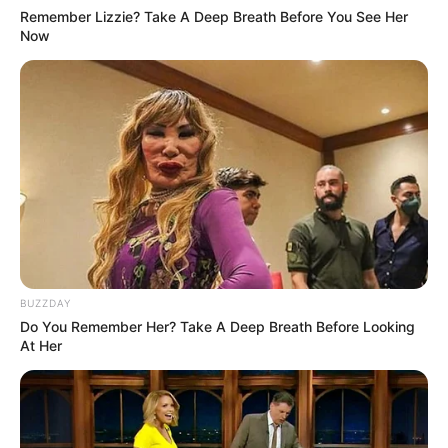
Remember Lizzie? Take A Deep Breath Before You See Her
ΤΡΟΦΗ ΔΕΝ ΩΦΕΛΗΣΕ ΠΟΤΕ ΚΑΝΕΝΑΝ. ΕΡΕΥΝΗΣΤΕ
Now
ΛΟΙΠΟΝ ΓΙΑ ΤΟΝ ΣΤΡΑΤΗΓΟ ΠΑΤΟΝ. ΚΑΙ ΤΟΤΕ ΘΑ
ΚΑΤΑΛΑΒΕΤΕ ΠΟΛΥ ΚΑΛΑ ΤΟΝ ΛΟΓΟ ΠΟΥ Ο ΤΡΑΜΠ ΜΕ
ΤΟΥΣ ΦΩΤΕΙΝΟΥΣ ΑΠΟΦΑΣΙΣΑΝ ΝΑ ΤΟΝ
ΣΥΜΠΕΡΙΛΑΒΟΥΝ ΣΤΗΝ ΠΡΟΧΘΕΣΙΝΗ ΟΜΙΛΙΑ. ΟΣΟΝ
ΑΦΟΡΑ ΤΗΝ “ΕΜΠΛΟΚΗ” ΕΝΟΣ ΣΤΡΑΤΙΩΤΙΚΟΥ ΣΕ ΜΙΑ
ΠΟΛΙΤΙΚΗ ΟΜΙΛΙΑ, ΕΝΤΑΞΕΙ ΝΟΜΙΖΩ ΟΤΙ ΟΛΟΙ ΜΑΣ
ΚΑΤΑΛΑΒΑΙΝΟΥΜΕ ΠΩΣ:
ΕΙΝΑΙ ΣΤΡΑΤΙΩΤΙΚΟ ΤΟ ΣΧΕΔΙΟ. ΚΑΙ
ΣΤΡΑΤΙΩΤΙΚΑ ΘΑ ΕΞΕΛΙΧΘΕΙ.
BUZZDAY
ΑΥΤΟ ΠΡΕΠΕΙ ΝΑ ΤΟ ΚΑΤΑΝΟΗΣΟΥΜΕ ΠΟΛΥ ΚΑΛΑ. ΕΤΣΙ
Do You Remember Her? Take A Deep Breath Before Looking
ΛΟΙΠΟΝ ΚΥΛΗΣΕ Η ΠΡΟΧΘΕΣΙΝΗ ΒΡΑΔΙΑ, ΜΕ ΤΟΝ
At Her
ΤΡΑΜΠ ΝΑ ΣΤΕΛΝΕΙ ΜΗΝΥΜΑΤΑ, ΧΩΡΙΣ ΝΑ ΤΑ ΛΕΕΙ
ΦΑΝΕΡΑ. ΕΣΤΕΙΛΕ ΚΑΙ ΣΤΟΥΣ ΦΩΤΕΙΝΟΥΣ, ΑΛΛΑ ΚΑΙ
ΣΤΗΝ ΚΑΜΠΑΛ ΜΗΝΥΜΑΤΑ. ΟΛΟΙ ΟΣΟΙ ΕΜΠΛΕΚΟΝΤΑΙ
ΣΕ ΑΥΤΟ ΤΟΝ ΚΑΤΑΛΑΒΑΝ. ΚΑΙ ΑΥΤΟ ΗΤΑΝ ΤΟ