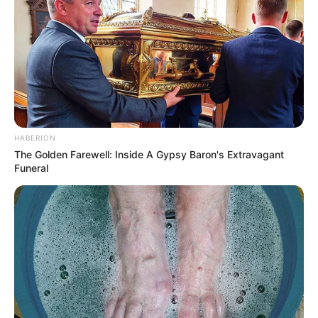
HABERION
The Golden Farewell: Inside A Gypsy Baron's Extravagant
Funeral
ΠΟΤΕ ΔΕΝ ΠΡΟΚΕΙΤΕ ΝΑ ΑΝΑΚΟΙΝΩΣΕΙ Ο
ΤΡΑΜΠ ΤΟ ΣΧΕΔΙΟ ΣΕ ΚΑΠΟΙΑ ΟΜΙΛΙΑ
ΤΟΥ.