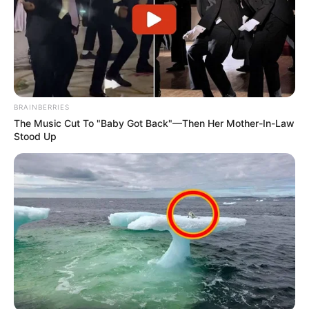
ΜΕ IBAN GR9501104880000048834149733
(ΣΤΟ ΟΝΟΜΑ ΕΥΤΥΧΙΑ ΝΙΚΑ) ΓΡΑΦΟΝΤΑΣ ΩΣ
ΔΙΚΑΙΟΛΟΓΙΑ “ΔΩΡΕΑ” ΚΑΙ ΑΝ ΘΕΛΕΤΕ ΚΑΙ ΤΟ
ΟΝΟΜΑ ΣΑΣ ΓΙΑ ΝΑ ΜΠΟΡΩ ΝΑ ΞΕΡΩ ΠΟΙΟΙ ΜΕ
ΒΟΗΘΑΤΕ
BRAINBERRIES
The Music Cut To "Baby Got Back"—Then Her Mother-In-Law
ΥΠΟΣΤΗΡΙΞΤΕ ΤΟΝ ΑΓΩΝΑ ΜΑΣ
Stood Up
Επισκεφτείτε
το κανάλι μου στο youtube
αν
ψάχνετε πραγματικά να βρείτε την αλήθεια… Η
Ενημέρωση που δεν θα ακούσετε ποτέ από τα
κυρίαρχα ΜΜΕ… Υποστηρίξτε αυτόν τον αγώνα με
την εγγραφή, τα κόσμια σχόλια και τα λάικ σας…