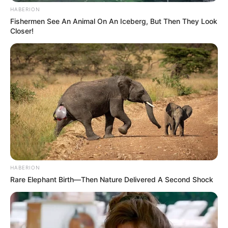
HABERION
Fishermen See An Animal On An Iceberg, But Then They Look
Closer!
FACEBOOK
ΑΡΈΣΕΙ
YOUTUBE
ΕΓΓΡΑΦΕΊΤΕ
EMAIL
ΑΚΟΛΟΥΘΉΣΤΕ
HABERION
Rare Elephant Birth—Then Nature Delivered A Second Shock