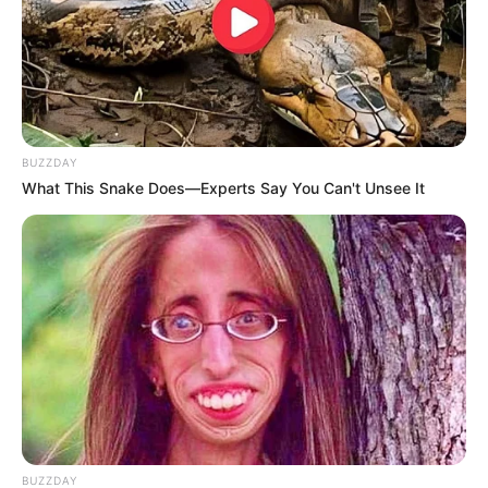
ΔΩΣΤΕ ΜΕΓΑΛΗ ΣΗΜΑΣΙΑ ΣΤΗΝ ΠΡΟΒΟΛΗ
ΤΟΥ ΣΤΡΑΤΗΓΟΥ ΠΑΤΟΝ ΣΤΗΝ ΟΜΙΛΙΑ ΤΟΥ
ΤΡΑΜΠ.
ΑΛΗΘΕΙΑ ΠΟΣΟ ΛΟΓΙΚΟ ΕΙΝΑΙ ΣΕ ΜΙΑ ΠΟΛΙΤΙΚΗ ΚΑΙ
BUZZDAY
ΜΠΟΡΕΙ ΝΑ ΠΕΙ ΚΑΝΕΙΣ ΠΡΟΕΚΛΟΓΙΚΗ ΟΜΙΛΙΑ ΝΑ
What This Snake Does—Experts Say You Can't Unsee It
ΔΕΙΧΝΕΤΑΙ ΒΙΝΤΕΟ ΕΝΟΣ ΣΤΡΑΤΗΓΟΥ; ΚΑΙ ΜΑΛΙΣΤΑ ΤΟΥ
ΠΑΤΟΝ ΠΟΥ ΕΔΡΑΣΕ ΣΤΟΝ ΔΕΥΤΕΡΟ ΠΑΓΚΟΣΜΙΟ
ΠΟΛΕΜΟ; ΣΚΕΦΤΕΙΤΕ ΛΙΓΑΚΙ. ΚΑΙ ΑΝΑΡΩΤΗΘΕΙΤΕ. ΕΑΝ
ΕΡΕΥΝΗΣΕΤΕ , ΘΑ ΔΕΙΤΕ ΠΟΙΟΣ ΗΤΑΝ Ο ΠΑΤΟΝ. ΘΑ
ΔΕΙΤΕ ΠΟΥ ΕΔΡΑΣΕ, ΠΩΣ ΕΔΡΑΣΕ ΚΑΙ ΠΩΣ
ΔΟΛΟΦΟΝΗΘΗΚΕ. ΚΑΙ ΘΑ ΚΑΤΑΛΑΒΕΤΕ ΚΑΙ ΤΟ ΓΙΑΤΙ
ΔΟΛΟΦΟΝΗΘΗΚΕ.
ΟΧΙ, ΔΕΝ ΘΑ ΣΑΣ ΤΑ ΠΩ ΕΓΩ. ΠΡΕΠΕΙ ΝΑ ΤΟ ΚΑΝΕΤΕ
ΜΟΝΟΙ ΣΑΣ. ΝΑ ΔΕΙΤΕ ΜΟΝΟΙ ΣΑΣ. ΜΟΝΟΝ ΤΟΤΕ ΘΑ
ΜΠΟΡΕΣΕΤΕ ΝΑ ΔΕΧΤΕΙΤΕ ΟΣΑ ΣΥΜΒΑΙΝΟΥΝ. ΜΟΝΟΝ
BUZZDAY
ΤΟΤΕ Η ΑΛΗΘΕΙΑ ΘΑ ΓΙΝΕΙ ΚΤΗΜΑ ΣΑΣ. Η ΜΑΣΗΜΕΝΗ