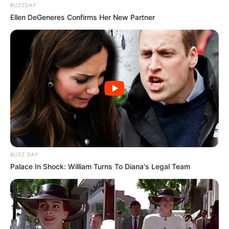
BUZZDAY
ΜΕΓΑΛΟΣ ΣΤΡΑΤΗΓΟΣ ΣΕ ΠΟΛΙΤΙΚΗ ΣΥΓΚΕΝΤΡΩΣΗ…
Ellen DeGeneres Confirms Her New Partner
ΔΕΝ ΤΑΙΡΙΑΖΕΙ ΚΑΙ ΠΟΛΥ ΕΤΣΙ ΔΕΝ ΕΙΝΑΙ. ΑΝ ΜΗ ΤΙ
ΑΛΛΟ, ΕΙΝΑΙ ΕΞΑΙΡΕΤΙΚΑ ΑΣΥΝΗΘΙΣΤΟ… ΟΜΩΣ
ΠΡΟΒΛΗΘΗΚΕ ΣΤΙΣ ΓΙΓΑΝΤΟΘΟΝΕΣ… ΕΠΙΣΗΣ, Ο ΠΑΤΤΟΝ
ΕΧΕΙ ΜΕΙΝΕΙ ΣΤΗΝ ΙΣΤΟΡΙΑ ΩΣ ΕΝΑΣ ΜΕΓΑΛΟΣ ΑΝΤΙ-
ΚΟΜΟΥΝΙΣΤΗΣ, Ο ΟΠΟΙΟΣ ΟΤΑΝ ΤΑ ΣΥΜΜΑΧΙΚΑ
ΣΤΡΑΤΕΥΜΑΤΑ ΜΠΗΚΑΝ ΣΤΟ ΒΕΡΟΛΙΝΟ ΕΙΠΕ ΟΤΙ ΘΑ
ΗΤΑΝ ΚΑΛΑ ΝΑ ΠΡΟΧΩΡΗΣΟΥΝ ΚΑΙ ΝΑ ΠΑΝΕ ΜΕΧΡΙ ΤΗ
ΜΟΣΧΑ.
ΤΙΠΟΤΑ ΔΕΝ ΕΙΝΑΙ ΤΥΧΑΙΟ ΚΑΙ ΟΠΩΣ ΕΙΠΑ, Η
ΣΗΜΕΙΟΛΟΓΙΑ ΕΙΝΑΙ ΠΟΛΥ ΔΥΝΑΤΗ ΜΕ
BUZZ DAY
[[ΜΕΓΑΛΑ]] ΝΟΗΜΑΤΑ!!
Palace In Shock: William Turns To Diana's Legal Team
ΕΠΙΣΗΣ ΣΤΗΝ ΟΜΙΛΙΑ ΤΟΥ ΕΚΑΝΕ ΑΝΑΦΟΡΑ ΣΤΟΝ
ΣΤΡΑΤΗΓΟ ΠΑΤΤΟΝ ΚΑΙ ΤΟΝ ΣΥΝΕΚΡΙΝΕ ΜΕ ΤΟΥΣ
ΣΗΜΕΡΙΝΟΥΣ (woke, ΤΟΥΣ ΧΑΡΑΚΤΗΡΙΣΕ ΧΑΜΕΝΟΥΣ)
ΣΤΡΑΤΗΓΟΥΣ (ΒΛΕΠΕ ΜΙΛΕΪ). ΟΣΟ ΑΦΟΡΑ ΤΟ