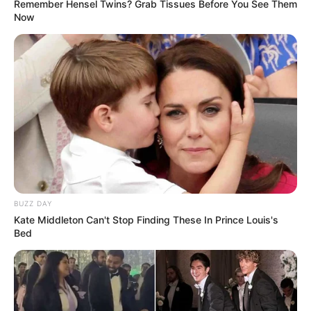
Remember Hensel Twins? Grab Tissues Before You See Them
Now
ΝΙΚΟΛΑΟΣ ΑΝΑΞΙΜΑΝΔΡΟΣ
ΣΤΗΡΙΞΤΕ ΤΗΝ ΠΡΟΣΠΑΘΕΙΑ ΜΑΣ.. ΜΗΝ
ΑΦΗΣΕΤΕ ΝΑ ΚΛΕΙΣΕΙ ΑΥΤΟ ΤΟ ΙΣΤΟΛΟΓΙΟ…
ΒΟΗΘΕΙΣΤΕ ΜΑΣ ΚΑΝΟΝΤΑΣ ΜΙΑ
ΔΩΡΕΑ
..
ΠΑΤΗΣΤΕ ΤΟ ΚΟΥΜΠΙ “DONATE”
ΠΑΡΑΚΑΤΩ
(απλά εδώ να τονίσω ότι για να
προχωρήσει η διαδικασία με το DONATE, ΔΕΝ
BUZZ DAY
πρέπει να τσεκάρετε το κουτί που σας ζητάει να
Kate Middleton Can't Stop Finding These In Prince Louis's
Bed
διατηρήσει τα στοιχεία σας)…
ΕΑΝ ΚΑΠΟΙΟΙ ΔΕΝ
ΘΕΛΕΤΕ ΝΑ ΔΩΣΕΤΕ ΣΤΟΙΧΕΙΑ ΤΗΣ ΚΑΡΤΑΣ
ΣΑΣ ΣΤΟ ΔΙΑΔΙΚΤΥΟ, Η ΑΠΛΑ ΔΕΝ ΤΑ
ΚΑΤΑΦΕΡΝΕΤΕ ΜΕ ΑΥΤΑ, ΜΠΟΡΕΙΤΕ ΝΑ ΜΟΥ
ΚΑΤΑΘΕΣΕΤΕ ΣΕ ΛΟΓΑΡΙΑΣΜΟ ΣΤΗΝ ΕΘΝΙΚΗ