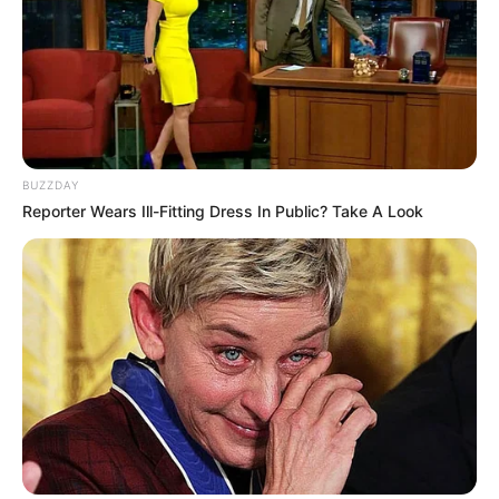
ΖΗΤΟΥΜΕΝΟ. ΑΥΤΗ ΗΤΑΝ Η ΔΙΚΗ ΜΟΥ ΘΕΣΗ ΕΠΑΝΩ ΣΕ
ΑΥΤΗΝ ΤΗΝ ΟΜΙΛΙΑ ΤΟΥ ΠΡΟΕΔΡΟΥ. ΠΑΜΕ ΝΑ ΔΟΥΜΕ
ΤΙ ΜΑΣ ΛΕΕΙ ΚΑΙ Ο ΓΙΑΝΝΗΣ ΣΠΥΡΟΥ, ΜΑΖΙ ΜΕ ΑΛΛΕΣ
ΕΙΔΗΣΕΙΣ ΠΟΥ ΠΑΡΑΘΕΤΕΙ.
ΓΡΑΦΕΙ Ο
Giannis Spyrou II
. “ΣΗΜΑΝΤΙΚΕΣ KAI OI
ΣΗΜΕΡΙΝΕΣ ΕΙΔΗΣΕΙΣ ΜΕ ΤΟ ΠΙΟ ΣΗΜΑΝΤΙΚΟ ΓΕΓΟΝΟΣ
BUZZDAY
ΝΑ ΕΙΝΑΙ Η ΟΜΙΛΙΑ ΤΟΥ ΠΡΟΕΔΡΟΥ ΤΡΑΜΠ ΣΤΗΝ
Reporter Wears Ill-Fitting Dress In Public? Take A Look
ΑΛΑΜΠΑΜΑ. ΜΙΑ ΟΜΙΛΙΑ ΠΟΥ ΑΠΟ ΤΙΣ ΕΙΚΟΝΕΣ
ΦΑΝΗΚΕ ΝΑ ΕΙΝΑΙ Η ΜΕΓΑΛΥΤΕΡΗ ΑΠΟ ΟΛΕΣ ΚΑΙ ΑΥΤΗ
ΤΗ ΦΟΡΑ Ο ΠΡΟΕΔΡΟΣ ΤΡΑΜΠ ΕΙΧΕ ΝΑ ΠΕΙ ΠΟΛΛΑ!
ΠΡΙΝ ΟΜΩΣ ΑΝΑΦΕΡΩ ΤΑ ΠΙΟ ΣΗΜΑΝΤΙΚΑ ΣΗΜΕΙΑ ΤΗΣ
ΟΜΙΛΙΑΣ ΤΟΥ, ΘΑ ΑΝΑΦΕΡΩ ΚΑΤΙ ΠΟΥ ΕΓΙΝΕ ΓΙΑ ΠΡΩΤΗ
ΦΟΡΑ.
ΣΤΑ ΜΕΓΑΛΑ ΠΑΝΕΛ ΠΡΟΒΛΗΘΗΚΕ ΕΝΑ ΒΙΝΤΕΟ ΑΠΟ
ΕΝΑ ΑΠΟΣΠΑΣΜΑ ΤΗΣ ΤΑΙΝΙΑΣ-ΒΙΟΓΡΑΦΙΑΣ ΓΙΑ ΤΟΝ
ΣΤΡΑΤΗΓΟ ΠΑΤΤΟΝ ΜΕ ΤΟ ΦΟΝΤΟ ΤΗΝ ΑΜΕΡΙΚΑΝΙΚΗ
ΣΗΜΑΙΑ. ΠΟΛΥ ΣΗΜΕΙΟΛΟΓΙΚΗ Η ΕΜΦΑΝΙΣΗ ΤΟΥ… ΕΝΑΣ