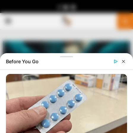
Facebook
Youtube
Telegram
PRIMARY
MENU
Before You Go