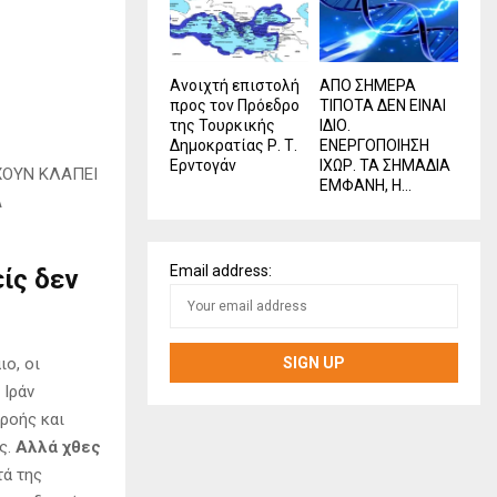
Ανοιχτή επιστολή
ΑΠΟ ΣΗΜΕΡΑ
προς τον Πρόεδρο
ΤΙΠΟΤΑ ΔΕΝ ΕΙΝΑΙ
της Τουρκικής
ΙΔΙΟ.
Δημοκρατίας Ρ. Τ.
ΕΝΕΡΓΟΠΟΙΗΣΗ
Ερντογάν
ΙΧΩΡ. ΤΑ ΣΗΜΑΔΙΑ
ΕΧΟΥΝ ΚΛΑΠΕΙ
ΕΜΦΑΝΗ, Η...
Α
Email address:
ίς δεν
ιο, οι
 Ιράν
ροής και
ς.
Αλλά χθες
ά της