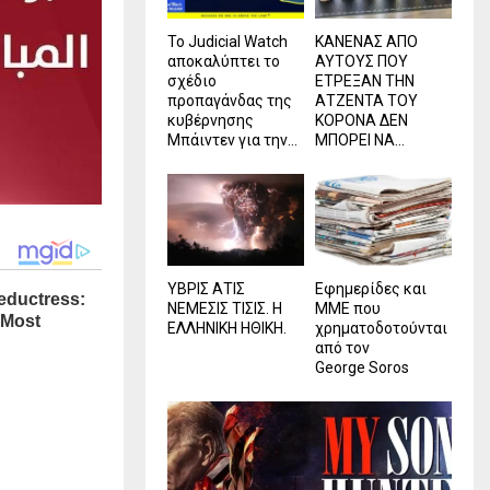
Το Judicial Watch
ΚΑΝΕΝΑΣ ΑΠΟ
αποκαλύπτει το
ΑΥΤΟΥΣ ΠΟΥ
σχέδιο
ΕΤΡΕΞΑΝ ΤΗΝ
προπαγάνδας της
ΑΤΖΕΝΤΑ ΤΟΥ
κυβέρνησης
ΚΟΡΟΝΑ ΔΕΝ
Μπάιντεν για την...
ΜΠΟΡΕΙ ΝΑ...
ΥΒΡΙΣ ΑΤΙΣ
Εφημερίδες και
ΝΕΜΕΣΙΣ ΤΙΣΙΣ. Η
ΜΜΕ που
ΕΛΛΗΝΙΚΗ ΗΘΙΚΗ.
χρηματοδοτούνται
από τον
George Soros