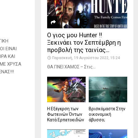
Ο γιος μου Hunter !!
ΤΙΚΗ
Ξεκινάει τον Σεπτέμβρη η
Ι ΕΙΝΑΙ
προβολή της ταινίας...
ΟΡΑ ΚΑΙ
Παρασκευή, 19 Αυγούστου 2022, 15:24
 ΜΕ ΧΡΥΣΑ
ΘΑ ΓΙΝΕΙ ΧΑMΟΣ – Στις...
ΝΑΣ!!!
Η Εξέγερση των
Βρισκόμαστε Στην
Φωτεινών Όντων
οικονομική
Κατά Ερπετοειδών
άβυσσο;