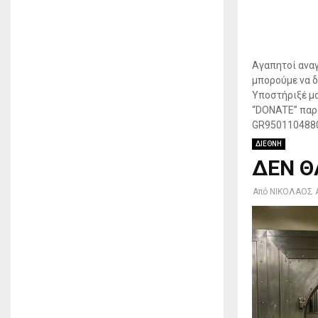
Αγαπητοί αναγ
μπορούμε να δ
Υποστήριξέ μα
“DONATE” παρα
GR950110488
ΔΙΕΘΝΗ
ΔΕΝ ΘΑ
Από
ΝΙΚΟΛΑΟΣ 