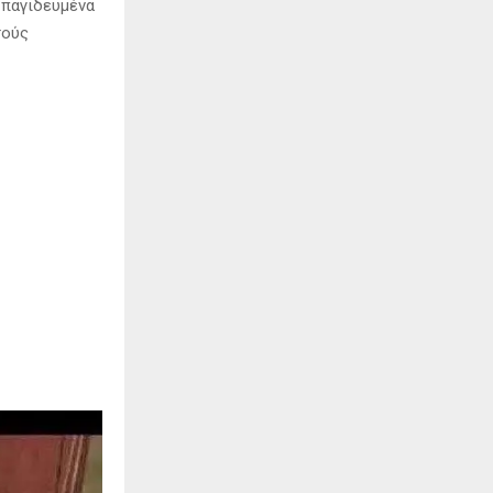
 παγιδευμένα
τούς