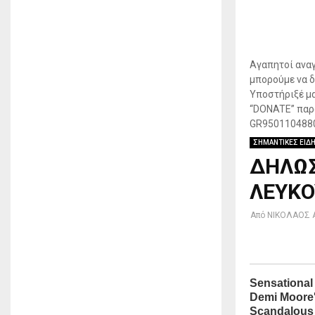
Αγαπητοί αναγ
μπορούμε να δ
Υποστήριξέ μα
“DONATE” παρα
GR950110488
ΣΗΜΑΝΤΙΚΕΣ ΕΙΔ
ΔΗΛΩΣ
ΛΕΥΚΟ
Από
ΝΙΚΟΛΑΟΣ 