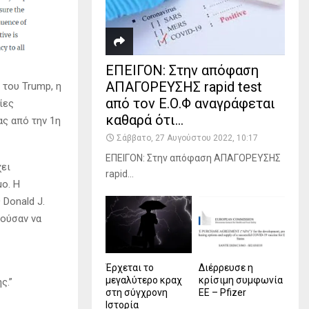
ΕΠΕΙΓΟΝ: Στην απόφαση
ΑΠΑΓΟΡΕΥΣΗΣ rapid test
 του Trump, η
από τον Ε.Ο.Φ αναγράφεται
ίες
καθαρά ότι...
ας από την 1η
Σάββατο, 27 Αυγούστου 2022, 10:17
ΕΠΕΙΓΟΝ: Στην απόφαση ΑΠΑΓΟΡΕΥΣΗΣ
χει
rapid...
uo. Η
Donald J.
μούσαν να
Έρχεται το
Διέρρευσε η
μεγαλύτερο κραχ
κρίσιμη συμφωνία
ς.”
στη σύγχρονη
ΕΕ – Pfizer
Ιστορία