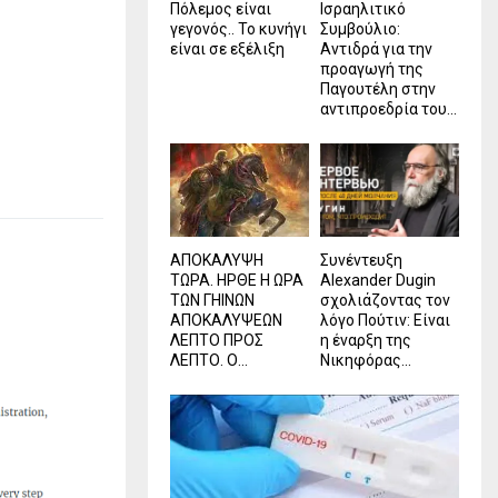
Πόλεμος είναι
Ισραηλιτικό
γεγονός.. Το κυνήγι
Συμβούλιο:
είναι σε εξέλιξη
Αντιδρά για την
προαγωγή της
Παγουτέλη στην
αντιπροεδρία του...
ΑΠΟΚΑΛΥΨΗ
Συνέντευξη
ΤΩΡΑ. ΗΡΘΕ Η ΩΡΑ
Alexander Dugin
ΤΩΝ ΓΗΙΝΩΝ
σχολιάζοντας τον
ΑΠΟΚΑΛΥΨΕΩΝ
λόγο Πούτιν: Είναι
ΛΕΠΤΟ ΠΡΟΣ
η έναρξη της
ΛΕΠΤΟ. Ο...
Νικηφόρας...