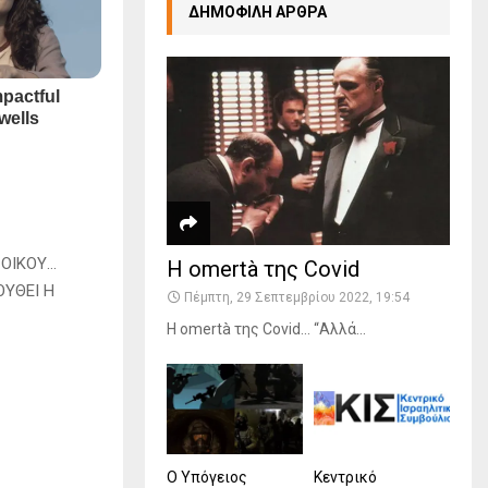
ΔΗΜΟΦΙΛΗ ΑΡΘΡΑ
ΟΙΚΟΥ…
Η omertà της Covid
ΟΥΘΕΙ Η
Πέμπτη, 29 Σεπτεμβρίου 2022, 19:54
Η omertà της Covid… “Αλλά...
Ο Υπόγειος
Κεντρικό