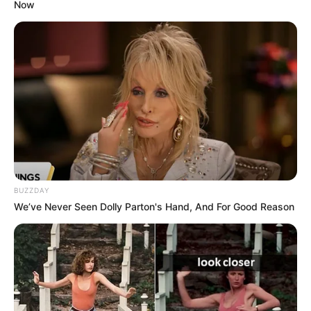
Now
BUZZDAY
We’ve Never Seen Dolly Parton's Hand, And For Good Reason
Η εντολή ήρθε απευθείας από την κυβέρνηση Τραμπ σε
απάντηση στην κλιμακούμενη βία μεταξύ των αντι-ICE
ταραξιών και των ομοσπονδιακών αξιωματικών
επιβολής του νόμου που επιχειρούν στην περιοχή των
Δίδυμων Πόλεων. Η απειλή είναι πραγματική. Τα