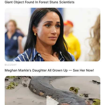
Giant Object Found In Forest Stuns Scientists
BUZZDAY
Meghan Markle's Daughter All Grown Up — See Her Now!
————————————————————————–
Από την Medeea Greere18