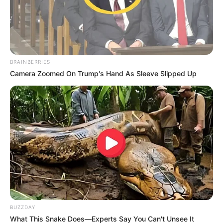
BRAINBERRIES
Camera Zoomed On Trump's Hand As Sleeve Slipped Up
BUZZDAY
What This Snake Does—Experts Say You Can't Unsee It