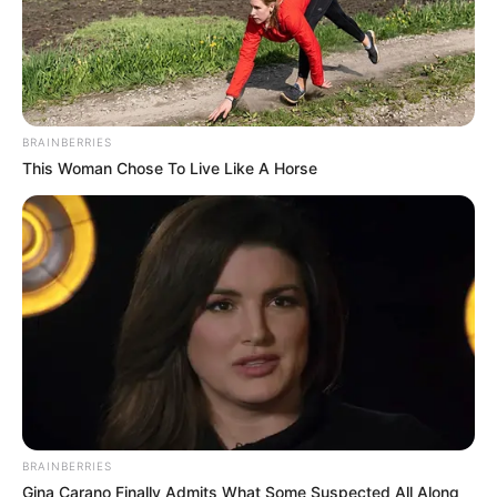
και από τις δύο πλευρές: Οι πατριώτες και οι νομοταγείς
πολίτες θέλουν ομοσπονδιακή δύναμη και επιβολή του
νόμου.. Οι μετριοπαθείς στην Ουάσινγκτον και οι
αναποφάσιστοι Ρεπουμπλικάνοι πιέζουν για
«αποκλιμάκωση».. Αλλά ο Τραμπ δεν έχει καμία διάθεση
BRAINBERRIES
να περιμένει συναίνεση.
This Woman Chose To Live Like A Horse
Η εντολή για την προετοιμασία της 11ης Μεραρχίας
Aλεξιπτωτιστών ήρθε πριν από την ανακοίνωσή του την
Παρασκευή – που σημαίνει ότι τα γρανάζια του πολέμου
έχουν ήδη τεθεί σε κίνηση.
————————————————————————-
BRAINBERRIES
Gina Carano Finally Admits What Some Suspected All Along