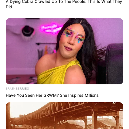
A Dying Cobra Crawled Up To The People: This Is What They
Did
BRAINBERRIES
Have You Seen Her GRWM? She Inspires Millions