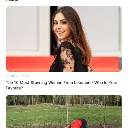
Τα λόγια του δεν ήταν αόριστα. Δεν ήταν θεωρητικά. Ο
Νόμος περί Εξέγερσης, ένα συνταγματικό εργαλείο
έσχατης ανάγκης, επιτρέπει στον πρόεδρο να αναπτύξει
στρατιωτική δύναμη σε έδαφος των ΗΠΑ για να
καταστείλει μια εξέγερση. Και ο Τραμπ το έχει
καταστήσει σαφές – είναι έτοιμος.
Η ΙΣΤΟΡΙΑ ΣΕ ΚΙΝΗΣΗ
«Νομίζω ότι ήταν ο Μπους, ο Μπους ο
BRAINBERRIES
πρεσβύτερος, το χρησιμοποίησε νομίζω 28
The 10 Most Stunning Women From Lebanon - Who Is Your
φορές», δήλωσε ο Τραμπ στους δημοσιογράφους
Favorite?
την Παρασκευή.
«Είναι πολύ ισχυρό… Αν το χρειαζόμουν, θα το
χρησιμοποιούσα».
Τα σχόλια του Τραμπ έρχονται καθώς η πίεση αυξάνεται