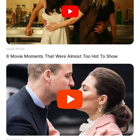
HABERION
6 Movie Moments That Were Almost Too Hot To Show
BUZZDAY