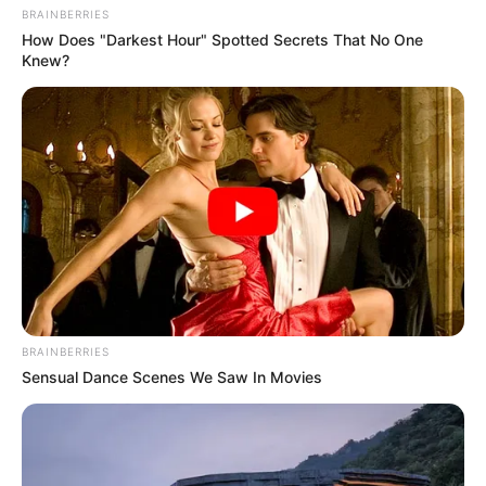
BRAINBERRIES
————————————————————————–
How Does "Darkest Hour" Spotted Secrets That No One
Knew?
Η εντολή ανάπτυξης αντικατοπτρίζει κάτι περισσότερο
από ένα απλό προληπτικό μέτρο. Σηματοδοτεί ότι το
Πεντάγωνο είναι έτοιμο να ανταποκριθεί σε εσωτερικά
ζητήματα εάν οι αναταραχές κλιμακωθούν περαιτέρω.
Υπάρχουν ήδη πάνω από 3.000 ομοσπονδιακοί
πράκτορες στην Μινεσότα, οι οποίοι αναπτύχθηκαν μετά
από ένα τεράστιο σκάνδαλο απάτης στα τέλη του 2025.
Αλλά τώρα αυτοί οι πράκτορες παρακολουθούνται,
παρενοχλούνται και αντιμετωπίζονται βίαια από πλήθη
που παριστάνουν τους διαδηλωτές.
BRAINBERRIES
Sensual Dance Scenes We Saw In Movies