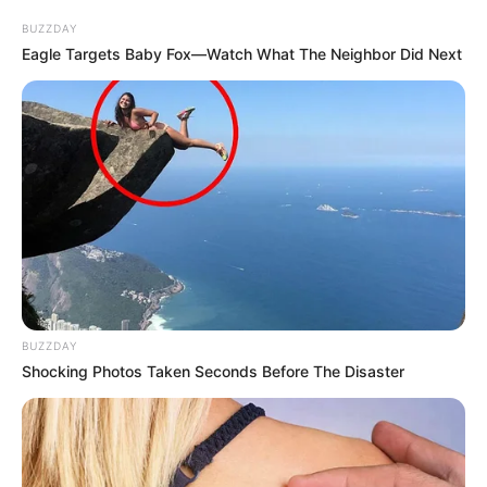
BUZZDAY
Eagle Targets Baby Fox—Watch What The Neighbor Did Next
Επισκεφτείτε
το κανάλι μου στο youtube
αν
ψάχνετε πραγματικά να βρείτε την αλήθεια… Η
Ενημέρωση που δεν θα ακούσετε ποτέ από τα
κυρίαρχα ΜΜΕ… Υποστηρίξτε αυτόν τον αγώνα με
την εγγραφή, τα κόσμια σχόλια και τα λάικ σας…
FACEBOOK
ΑΡΈΣΕΙ
YOUTUBE
ΕΓΓΡΑΦΕΊΤΕ
BUZZDAY
Shocking Photos Taken Seconds Before The Disaster
EMAIL
ΑΚΟΛΟΥΘΉΣΤΕ