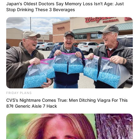
Japan's Oldest Doctors Say Memory Loss Isn't Age: Just
Stop Drinking These 3 Beverages
Δεν συμβαίνει, προφανώς. Αν δεν έχουμε υποφέρει
αρκετά τα τελευταία τρία χρόνια ιατρικού και
επιστημονικού φασισμού. Η μαργαρίτα της παραλίας μας
κατέληξε περισσότερο σαν…
Σκέφτηκα λοιπόν ότι ήταν η κατάλληλη στιγμή για να
FRIDAY PLANS
στείλω ένα σύντομο μήνυμα.
CVS’s Nightmare Comes True: Men Ditching Viagra For This
87¢ Generic Aisle 7 Hack
Σταματήστε να αποσπάτε την προσοχή
σας.
Όλη η εσωτερική διαμάχη είναι
θέατρο Kabuki
. Πάντα