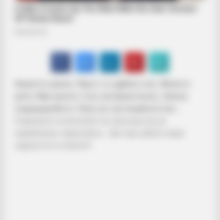
Φορέστε μάσκα. Πάρτε το εμβόλιο σας. Μείνετε
μέσα. Μην ακούτε τους αντιδραστικούς. Απλώς
συμμορφωθείτε. Είναι για την ασφάλειά σας…
Σταματήστε να αποσπάτε την προσοχή σας με
παράπλευρες παραστάσεις… Δεν έχει μάλλον καμία
σημασία να το κάνετε!!!