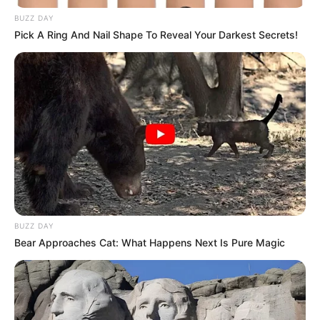
BUZZ DAY
Pick A Ring And Nail Shape To Reveal Your Darkest Secrets!
BUZZ DAY
Bear Approaches Cat: What Happens Next Is Pure Magic
Δεν έχει σημασία
που ο Μάικλ Σένγκερ παρερμήνευσε
το φτύσιμο στο μπλογκ του και δήλωσε ότι ο JJ
“
απέρριψε την υπόθεση του εργαστηρίου
” – επειδή δεν
το έκανε. Απλώς είπε ότι δεν είχε σημασία, γιατί δεν θα