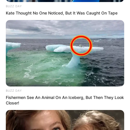
στον πληθυσμό ότι “
ο εξαναγκασμός εξακολουθεί να
BUZZ DAY
είναι συναίνεση
”. Σημασία έχει ότι ο Τόνι Νίκολιτς έβαλε
Kate Thought No One Noticed, But It Was Caught On Tape
πέτυχε δείχνοντας ότι τα δικαστήρια
γνώριζαν ότι
:
τα εμβόλια δεν μείωσαν τη μετάδοση
τα ποσοστά μόλυνσης ήταν υψηλότερα στους
εμβολιασμένους
τα στοιχεία που να δικαιολογούν τα lockdown, τις
μάσκες και τα εμβόλια δεν υπήρχαν
η TGA είπε ψέματα ότι είχαν έναν δικηγόρο στο
δικαστήριο, για να κρύψουν το γεγονός ότι ο
δικηγόρος της Pfizer ενεργούσε για λογαριασμό
τους
BUZZ DAY
είχαν αναφερθεί θάνατοι
από τη χορήγηση των
Fishermen See An Animal On An Iceberg, But Then They Look
εμβολίων για την COVID
Closer!
ο κύριος εμπειρογνώμονας της κυβέρνησης έλαβε
65 εκατομμύρια δολάρια σε κρατικές επιχορηγήσεις
και δεν είχε ποτέ περιθάλψει ασθενή με COVID