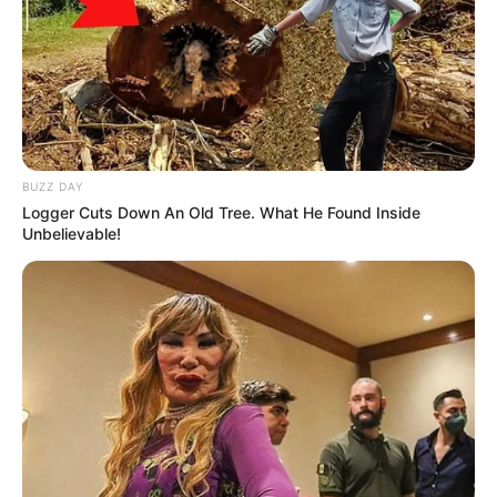
Η ίδια ασθένεια εκτός της Γουχάν (Χουμπέι)
είχε
7,5 φορές χαμηλότερο κίνδυνο
θανάτου
[2]
από την ασθένεια που εμφανιζόταν στη
BUZZ DAY
Γουχάν (Χουμπέι). Αυτό δεν είναι δυνατό τυχαία
[3]
.
Logger Cuts Down An Old Tree. What He Found Inside
Unbelievable!
Η Κίνα – το υποτιθέμενο επίκεντρο του “νέου μη
θεραπεύσιμου κορωνοϊού” είχε το χαμηλότερο
ποσοστό θνησιμότητας από COVID ανά εκατομμύριο