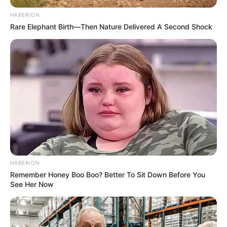
αντιβιοτικών από την τυπική μετα-ιική πνευμονία
έγινε σε όλο τον κόσμο. Πώς θα μπορούσε να
HABERION
Rare Elephant Birth—Then Nature Delivered A Second Shock
συμβεί αυτό;
By MAGIC
: Κοινοπραξία που
καθοδηγείται από το Πανεπιστήμιο του Λίβερπουλ
και τον ΠΟΥ.
HABERION
Remember Honey Boo Boo? Better To Sit Down Before You
See Her Now