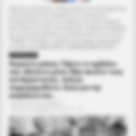
Αγαπητοί αναγνώστες. Ζητάμε ταπεινά την υποστήριξη σας.
Η γενναιοδωρία σας διασφαλίζει ότι μπορούμε να
διατηρήσουμε το φως στις αλήθειες που έχουν σημασία.
Βασιζόμαστε σε εσάς. Υποστήριξέ μας σήμερα και βοήθησέ
μας να συνεχίσουμε! Κάντε μια δωρεά πατώντας το κουμπί
“DONATE” παραπάνω.. Εναλλακτικά υπάρχει λογαριασμός
στην Εθνική με IBAN GR9501104880000048834149733
ΑΠΟΨΕΙΣ
ΥΓΕΙΑ
Φορέστε μάσκα. Πάρτε το εμβόλιο
σας. Μείνετε μέσα. Μην ακούτε τους
αντιδραστικούς. Απλώς
συμμορφωθείτε. Είναι για την
ασφάλειά σας…
Από
ΝΙΚΟΛΑΟΣ ΑΝΑΞΙΜΑΝΔΡΟΣ
Τρίτη, 27 Δεκεμβρίου 2022, 21:21
0