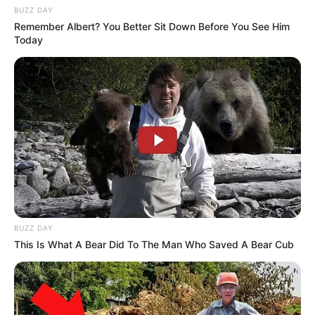
1
BUZZ DAY
Remember Albert? You Better Sit Down Before You See Him
Εάν είστε ηλικιωμένος με μετα-ιογενή πνευμονία
Today
και σας αρνούνται τη χορήγηση αντιβιοτικών,
πιθανότατα θα πεθάνετε
Η συντριπτική πλειονότητα των θανάτων στην Κίνα
ήταν ασθενείς που υποβλήθηκαν σε θεραπεία στη
Wuhan, σύμφωνα με τα πρωτόκολλα της Wuhan. Η
ηπειρωτική Κίνα είχε
σχεδόν μηδενικό ποσοστό
θνησιμότητας
από μια ασθένεια που υποτίθεται ότι
ήταν νέα και υποτίθεται ότι προήλθε από εκεί.
BUZZ DAY
This Is What A Bear Did To The Man Who Saved A Bear Cub