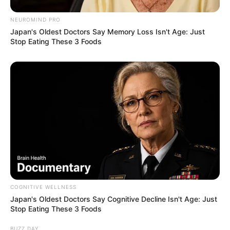
NEUROMIND PRO
Japan's Oldest Doctors Say Memory Loss Isn't Age: Just
Stop Eating These 3 Foods
COGNITIVE WELLNESS
https://twitter.com/TheJikky/status/160454366613536768
Japan's Oldest Doctors Say Cognitive Decline Isn't Age: Just
Stop Eating These 3 Foods
0
BUZZ DAY