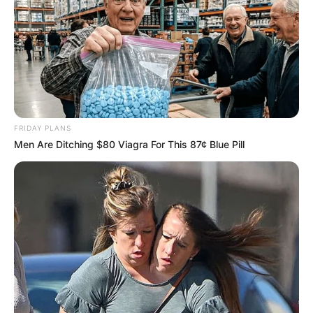
Αυτοί οι θάνατοι από την COVID δεν χρειαζόταν να
συμβούν. Τα άτομα που συνδέονται με τον
Andrew
Owen
της MAGIC εκτέθηκαν από την Tess Lawrie
ότι παραδέχθηκαν την αδικαιολόγητη οικονομική
επιρροή στην απόρριψη της ιβερμεκτίνης ως
θεραπευτικού. Αλλά η ιβερμεκτίνη ήταν μόνο ένα
μέρος του προβλήματος, επειδή τα πρωτόκολλα
FRIDAY PLANS
ιβερμεκτίνης συνοδεύονταν από αντιβιοτικά
Men Are Ditching $80 Viagra For This 87¢ Blue Pill
(
δοξυκυκλίνη
ή
αζιθρομυκίνη
) που απέτρεψε τη
βακτηριακή πνευμονία.
Τι συνέβη λοιπόν;
Ακολουθεί η εκτίμησή μου για την κατάσταση,
λαμβάνοντας υπόψη τα παραπάνω, γνωστά γεγονότα.
Είστε ευπρόσδεκτοι να διαφωνήσετε και τα σχόλια είναι
ανοιχτά. Σας ενθαρρύνω να προσπαθήσετε να το
αντικρούσετε.