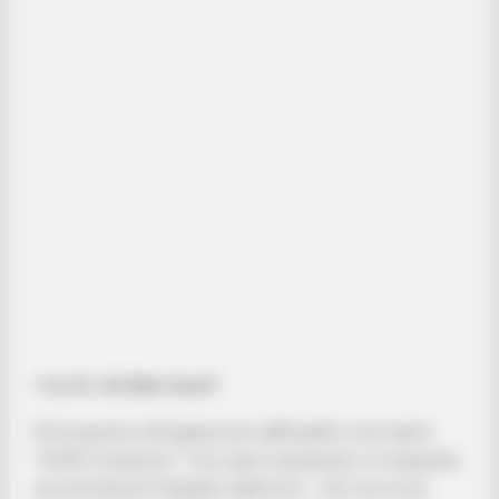
*του Dr. Ah Kahn Syed*
Ήταν μερικές ενδιαφέρουσες εβδομάδες στην αρένα
“
COVID conspiracy™
” (ναι, εμείς προφανώς). Οι αναφορές
για εσωτερικές διαμάχες αφθονούν – κάτι που είναι