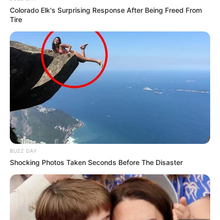
Σημασία έχει τι ξέρουμε.
Colorado Elk's Surprising Response After Being Freed From
Tire
Εξετάστε αυτά που ξέρετε και τα υπόλοιπα είναι άσχετα,
γιατί υπάρχουν αρκετά για να υποστηρίξετε μαζικές
συλλήψεις ανθρώπων στην κυβέρνηση που συνωμότησαν
για δημοκτονία.
Αυτά είναι που γνωρίζουμε:
Περισσότεροι άνθρωποι πέθαναν τον Απρίλιο του
2020 και τον Ιανουάριο του 2021 από ό,τι θα
πέθαιναν κανονικά
Σε ορισμένες χώρες το συνολικό ποσοστό
θνησιμότητας ήταν φυσιολογικό για το 2020, πράγμα
BUZZ DAY
που σημαίνει ότι ο αντίκτυπος της “πανδημίας” ήταν
Shocking Photos Taken Seconds Before The Disaster
είτε μικρός, είτε αποτέλεσμα “έλξης προς τα
εμπρός”.
Τα εργαστήρια πραγματοποίησαν δοκιμές PCR για
έναν κλώνο RNA και σε ορισμένα άτομα ήταν θετικό