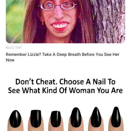
ήταν. Και δεν έχει σημασία. Όχι, σοβαρά, δεν έχει
σημασία.
BUZZ DAY
Δεν έχει σημασία
ότι ο JJ Couey επέκρινε τον καλό του
Remember Lizzie? Take A Deep Breath Before You See Her
φίλο Charles Rixey στη ροή του – επειδή και οι δύο αυτοί
Now
τύποι έχουν δίκιο. Ο Charles έχει δίκιο ότι η ιική
ακολουθία που κυκλοφόρησε ως η “προέλευση της
πανδημίας” κατασκευάστηκε. Και ο JJ είχε δίκιο ότι ένας
τέτοιος ιός δεν μπορεί να δημιουργήσει μια θανατηφόρα
πανδημία από μόνος του.