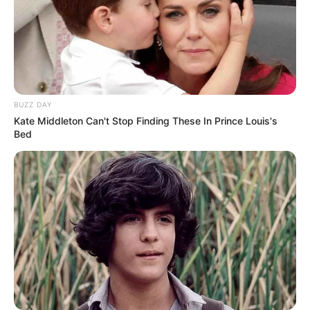
Αυτές οι δοκιμές PCR ήταν πιο πιθανό να είναι
θετικές τη στιγμή που υπήρχαν θάνατοι
Οι εκκινητές για αυτές τις δοκιμές PCR ήταν
εμπορικοί και επομένως δεν γνωρίζουμε τι
δοκίμαζαν
Οι εκκινητές για τις πρώτες δοκιμές PCR στην
BUZZ DAY
Κίνα
[1]
ήταν λανθασμένοι και επομένως δεν θα
Kate Middleton Can't Stop Finding These In Prince Louis's
μπορούσαν να έχουν δοκιμάσει για “SARS-CoV-2”:
Bed
Forward primer: 5′-TCAGAATGCCAATCTCCCCAAC-3′

Reverse primer: 5′-AAAGGTCCACCCGATACATTGA-3′

Probe: 5′ CY5-CTAGTTACACTAGCCATCCTTACTGC-3′
Τα πρωτόκολλα για τη διαχείριση της μετα-ιικής
πνευμονίας άλλαξαν τον Απρίλιο του 2020 για να
αφαιρεθούν τα αντιβιοτικά
https://twitter.com/TheJikky/status/160332773585362944