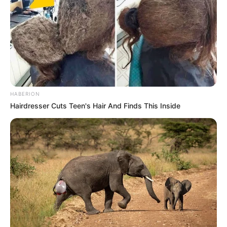
(παντού εκτός από την Κίνα) υποβλήθηκε σε:
Lockdown (που δεν λειτούργησε)
Εντολές μάσκας (που δεν λειτούργησαν)
Αναγκαστικούς εμβολιασμούς με πειραματικά
εμβόλια γονιδιακής θεραπείας (που δεν
λειτούργησαν και προκάλεσαν περισσότερους
θανάτους από ό,τι θα μπορούσε να έχει προκαλέσει
HABERION
Hairdresser Cuts Teen's Hair And Finds This Inside
ποτέ η πανδημία)
Με βάση την “
πανδημία
” που προέκυψε από την
Κίνα, η οποία δεν επηρέασε με κανέναν αισθητό
τρόπο την Κίνα, οι οικονομίες του κόσμου έκλεισαν
και εξακολουθείτε να ζείτε με τις συνέπειες.
Για μερικούς ανθρώπους οι αναγκαστικές εντολές
εμβολίων και η κυβερνητική παρέμβαση στην
ιατρική περίθαλψη οδήγησαν σε θάνατο.
Αυτή είναι
η πραγματικότητα
. Η απομάκρυνση των