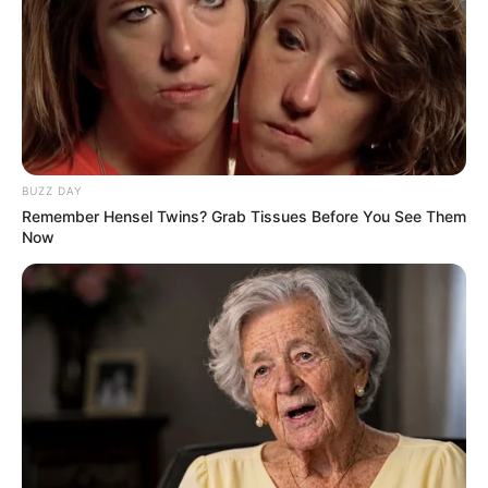
https://twitter.com/TonyNikolic10/status/15918870481387
06945
Δεν έχει σημασία
αν η ιβερμεκτίνη “δουλεύει” ή “όχι”
στην COVID και σε οποιαδήποτε άλλη ιογενή λοίμωξη.
Αυτό που έχει σημασία είναι ότι οι γιατροί που
χρησιμοποιούσαν ιβερμεκτίνη – όπως ο Pierre Kory, ο
BUZZ DAY
Brian Tyson, ο Zev Zelenko και η Lynn Fynn – έκαναν τον
Remember Hensel Twins? Grab Tissues Before You See Them
κόπο να θεραπεύσουν τον ασθενή και όχι απλά να
Now
εκτελέσουν κάποιο ανώνυμο πρωτόκολλο. Πράγμα που
σήμαινε ότι οι ασθενείς τους έπαιρναν
επίσης
αντιβιοτικά για τη θεραπεία της
δευτερογενούς πνευμονίας
, που ήταν στην
πραγματικότητα η αιτία θανάτων των ηλικιωμένων.