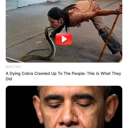
BUZZ DAY
A Dying Cobra Crawled Up To The People: This Is What They
Did
WHEN YOU TAKE A STEP BACK AND
LOOK AT THE ENTIRE WORLD