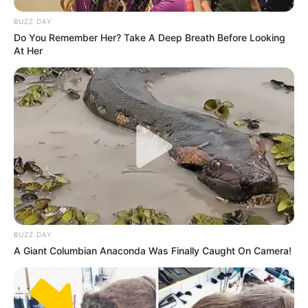
πληθυσμού στον κόσμο το 2020 και το 2021. Αυτό
δεν είναι δυνατό με την ιστορία όπως
BUZZ DAY
παρουσιάζεται.
Do You Remember Her? Take A Deep Breath Before Looking
At Her
BUZZ DAY
A Giant Columbian Anaconda Was Finally Caught On Camera!
Με βάση την “
πανδημία του νέου κορωνοϊού με
υψηλό ποσοστό θνησιμότητας
” ολόκληρος ο κόσμος