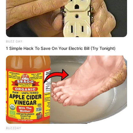
ΑΠΟΒΙΒΑΖΟΝΤΑΙ ΣΤΟ ΛΙΜΑΝΙ ΤΗΣ ΑΛΕΞΑΝΔΡΟΥΠΟΛΗΣ.
ΠΗΓΗ USDoD.
ΑΚΟΛΟΥΘΕΙ ΤΟ ΒΙΝΤΕΟ ΠΟΥ ΑΠΟΔΕΙΚΝΥΕΙ ΤΟΥ ΛΟΓΟΥ
ΤΟ ΑΛΗΘΕΣ.
BUZZ DAY
1 Simple Hack To Save On Your Electric Bill (Try Tonight)
BUZZDAY