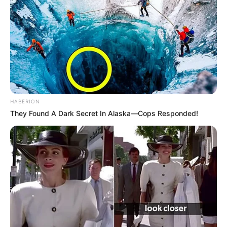
HABERION
They Found A Dark Secret In Alaska—Cops Responded!