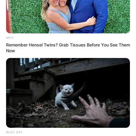
MFH
Remember Hensel Twins? Grab Tissues Before You See Them
Now
BUZZ DAY