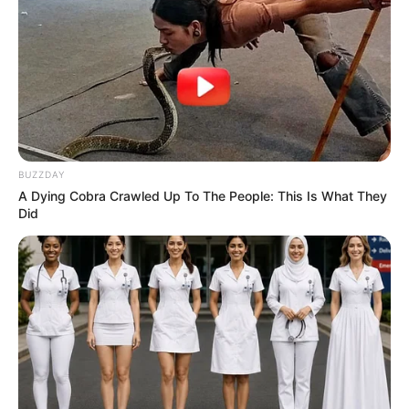
προχωρήσει η διαδικασία με το DONATE, ΔΕΝ
πρέπει να τσεκάρετε το κουτί που σας ζητάει να
διατηρήσει τα στοιχεία σας)…
ΕΑΝ ΚΑΠΟΙΟΙ ΔΕΝ
ΘΕΛΕΤΕ ΝΑ ΔΩΣΕΤΕ ΣΤΟΙΧΕΙΑ ΤΗΣ ΚΑΡΤΑΣ
ΣΑΣ ΣΤΟ ΔΙΑΔΙΚΤΥΟ, Η ΑΠΛΑ ΔΕΝ ΤΑ
ΚΑΤΑΦΕΡΝΕΤΕ ΜΕ ΑΥΤΑ, ΜΠΟΡΕΙΤΕ ΝΑ ΜΟΥ
ΚΑΤΑΘΕΣΕΤΕ ΣΕ ΛΟΓΑΡΙΑΣΜΟ ΣΤΗΝ ΕΘΝΙΚΗ
ΜΕ IBAN GR9501104880000048834149733
BUZZDAY
A Dying Cobra Crawled Up To The People: This Is What They
(ΣΤΟ ΟΝΟΜΑ ΕΥΤΥΧΙΑ ΝΙΚΑ) ΓΡΑΦΟΝΤΑΣ ΩΣ
Did
ΔΙΚΑΙΟΛΟΓΙΑ “ΔΩΡΕΑ” ΚΑΙ ΑΝ ΘΕΛΕΤΕ ΚΑΙ ΤΟ
ΟΝΟΜΑ ΣΑΣ ΓΙΑ ΝΑ ΜΠΟΡΩ ΝΑ ΞΕΡΩ ΠΟΙΟΙ ΜΕ
ΒΟΗΘΑΤΕ
ΥΠΟΣΤΗΡΙΞΤΕ ΤΟΝ ΑΓΩΝΑ ΜΑΣ