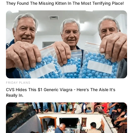
They Found The Missing Kitten In The Most Terrifying Place!
ΑΣ ΕΡΘΟΥΜΕ ΛΙΓΑΚΙ ΣΤΗΝ ΘΕΣΗ ΤΗΣ ΤΟΥΡΚΙΑΣ ΟΤΑΝ
ΒΛΕΠΕΙ ΠΩΣ ΓΕΜΙΣΕ ΜΕ ΑΜΕΡΙΚΑΝΙΚΟ ΣΤΡΑΤΟ Η
ΑΛΕΞΑΝΔΡΟΥΠΟΛΗ. ΚΑΙ ΔΕΝ ΕΙΝΑΙ ΚΑΘΟΛΟΥ
FRIDAY PLANS
ΥΠΕΡΒΟΛΗ ΤΟ “ΓΕΜΙΣΕ”. ΜΙΛΑΜΕ ΓΙΑ 3800 ΑΝΤΡΕΣ, 80
CVS Hides This $1 Generic Viagra - Here's The Aisle It's
ΑΡΜΑΤΑ ΜΑΧΗΣ, 130 BRADLEY, 10 BRADLEY
Really In.
ΥΠΟΣΤΗΡΙΞΗΣ ΠΥΡΚΑΓΙΑΣ, 15 PALADINS, 500 ΟΧΗΜΑΤΑ,
1500 ΤΡΟΧΟΦΟΡΑ, 850 ΡΥΜΟΥΛΚΟΥΜΕΝΑ.