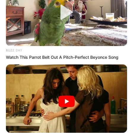
BUZZ DAY
Watch This Parrot Belt Out A Pitch-Perfect Beyonce Song
Φωτογραφία από
iXimus
από το
Pixabay
ΜΠΟΡΕΙΤΕ ΕΠΙΣΗΣ ΝΑ ΔΙΑΒΑΣΕΤΕ ΤΟ ΑΡΘΡΟ