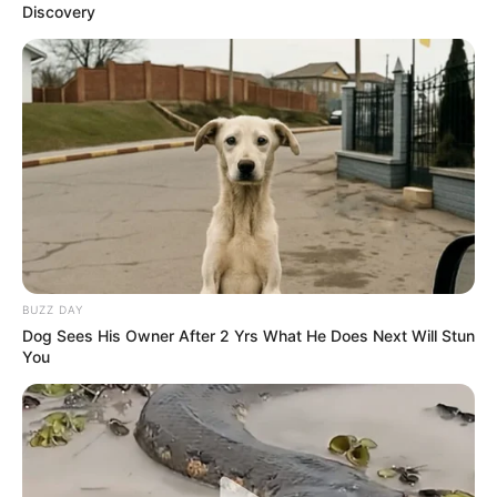
Discovery
BUZZ DAY
Dog Sees His Owner After 2 Yrs What He Does Next Will Stun
You