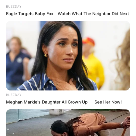
BUZZDAY
Eagle Targets Baby Fox—Watch What The Neighbor Did Next
BUZZDAY
Meghan Markle's Daughter All Grown Up — See Her Now!
ΑΠΟ ΑΥΤΗΝ ΤΗΝ ΕΞΕΤΑΣΤΙΚΗ ΠΡΟΣΩΠΙΚΑ ΔΕΝ