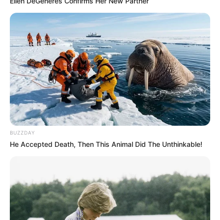
Ellen DeGeneres Confirms Her New Partner
BUZZDAY
He Accepted Death, Then This Animal Did The Unthinkable!