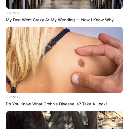
Επισκεφτείτε
το κανάλι μου στο youtube
αν
BUZZDAY
ψάχνετε πραγματικά να βρείτε την αλήθεια… Η
My Dog Went Crazy At My Wedding — Now I Know Why
Ενημέρωση που δεν θα ακούσετε ποτέ από τα
κυρίαρχα ΜΜΕ… Υποστηρίξτε αυτόν τον αγώνα με
την εγγραφή, τα κόσμια σχόλια και τα λάικ σας…
FACEBOOK
ΑΡΈΣΕΙ
YOUTUBE
ΕΓΓΡΑΦΕΊΤΕ
EMAIL
ΑΚΟΛΟΥΘΉΣΤΕ
BUZZDAY
Do You Know What Crohn's Disease Is? Take A Look!