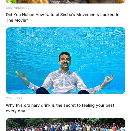
BRAINBERRIES
Did You Notice How Natural Simba’s Movements Looked In
The Movie?
CTA LOVE
ΕΝΑΣ ΛΟΓΙΚΟΣ ΑΝΘΡΩΠΟΣ ΘΑ ΠΕΙ ΟΤΙ ΑΥΤΟ ΕΙΝΑΙ
Why this ordinary drink is the secret to feeling your best
ΣΚΑΝΔΑΛΟ. ΑΛΛΩΣΤΕ ΓΙΑ ΤΑ ΜΑΤΙΑ ΤΟΥ ΚΟΣΜΟΥ
every day
ΓΙΝΕΤΑΙ ΚΑΙ Η ΕΞΕΤΑΣΤΙΚΗ. ΕΑΝ ΔΕΝ ΕΙΧΕ ΚΑΠΟΙΕΣ
ΣΚΟΤΕΙΝΕΣ ΓΩΝΙΕΣ ΟΛΗ ΑΥΤΗ Η ΙΣΤΟΡΙΑ, ΔΕΝ ΘΑ