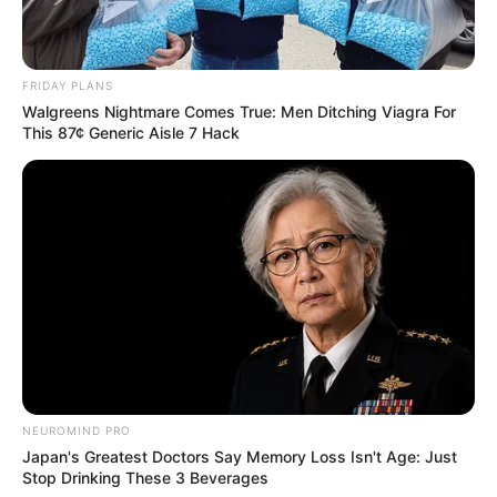
ΚΟΜΜΑΤΙ ΜΕΣΑ. ΚΑΙ ΜΠΟΡΕΙ ΑΥΤΟΙ ΠΟΥ ΠΛΗΡΩΘΗΚΑΝ
ΑΔΡΑ ΝΑ ΜΗΝ ΤΟ ΛΑΜΒΑΝΟΥΝ ΥΠΟΨΙΝ ΤΟΥΣ ΑΥΤΟ ΤΟ
ΗΘΙΚΟ ΚΟΜΜΑΤΙ, ΑΛΛΑ ΝΑ ΕΙΝΑΙ ΣΙΓΟΥΡΟΙ ΟΤΙ Ο
FRIDAY PLANS
ΚΟΣΜΟΣ ΤΟ ΛΑΜΒΑΝΕΙ ΥΠΟΨΙΝ ΤΟΥ ΚΑΙ ΜΑΛΙΣΤΑ
Walgreens Nightmare Comes True: Men Ditching Viagra For
ΠΟΛΥ ΣΟΒΑΡΑ. ΚΑΙ ΗΔΗ ΤΟΥΣ ΕΧΕΙ ΚΑΤΑΤΑΞΕΙ ΕΚΕΙ ΠΟΥ
This 87¢ Generic Aisle 7 Hack
ΤΟΥΣ ΑΞΙΖΕΙ….. ΣΤΟΥΣ ΠΡΟΔΟΤΕΣ.
ΑΥΤΑ ΣΚΕΦΤΗΚΕ ΛΟΙΠΟΝ Η ΔΙΑΦΗΜΙΣΤΙΚΗ ΕΤΑΙΡΙΑ ΚΑΙ
ΑΠΟΦΑΣΙΣΕ ΝΑ ΒΓΑΛΕΙ ΑΠΕΞΩ ΤΗΝ “ΟΥΡΙΤΣΑ” ΤΗΣ,
ΕΦΟΣΟΝ ΟΥΤΩΣ Η ΑΛΛΩΣ ΔΕΝ ΑΠΟΦΑΣΙΖΕ ΑΥΤΗ ΓΙΑ ΤΟ
ΠΟΥ ΘΑ ΔΟΘΟΥΝ ΤΑ ΧΡΗΜΑΤΑ, ΑΛΛΑ ΚΑΙ ΤΟ ΠΟΣΑ
ΧΡΗΜΑΤΑ ΘΑ ΔΟΘΟΥΝ. ΔΗΛΩΣΕ ΛΟΙΠΟΝ ΜΕ ΤΗΝ
ΕΠΙΣΤΟΛΗ ΤΗΣ ΟΤΙ ΤΟ ΒΑΡΟΣ ΘΑ ΠΡΕΠΕΙ ΝΑ ΠΕΣΕΙ
ΣΤΗΝ ΚΥΒΕΡΝΗΣΗ Η ΟΠΟΙΑ ΚΑΙ ΠΗΡΕ ΤΙΣ ΑΠΟΦΑΣΕΙΣ,
ΟΠΩΣ ΕΠΙΣΗΣ ΚΑΙ ΣΕ ΑΥΤΟΥΣ ΠΟΥ ΔΕΧΘΗΚΑΝ ΝΑ
ΠΑΡΟΥΝ ΑΥΤΑ ΤΑ ΥΠΕΡΟΓΚΑ ΠΟΣΑ.
NEUROMIND PRO
Japan's Greatest Doctors Say Memory Loss Isn't Age: Just
Stop Drinking These 3 Beverages