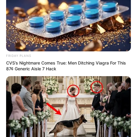
πρέπει να τσεκάρετε το κουτί που σας ζητάει να
διατηρήσει τα στοιχεία σας)…
ΕΑΝ ΚΑΠΟΙΟΙ ΔΕΝ
ΘΕΛΕΤΕ ΝΑ ΔΩΣΕΤΕ ΣΤΟΙΧΕΙΑ ΤΗΣ ΚΑΡΤΑΣ
ΣΑΣ ΣΤΟ ΔΙΑΔΙΚΤΥΟ, Η ΑΠΛΑ ΔΕΝ ΤΑ
ΚΑΤΑΦΕΡΝΕΤΕ ΜΕ ΑΥΤΑ, ΜΠΟΡΕΙΤΕ ΝΑ ΜΟΥ
ΚΑΤΑΘΕΣΕΤΕ ΣΕ ΛΟΓΑΡΙΑΣΜΟ ΣΤΗΝ ΕΘΝΙΚΗ
ΜΕ IBAN GR9501104880000048834149733
FRIDAY PLANS
(ΣΤΟ ΟΝΟΜΑ ΕΥΤΥΧΙΑ ΝΙΚΑ) ΓΡΑΦΟΝΤΑΣ ΩΣ
CVS’s Nightmare Comes True: Men Ditching Viagra For This
ΔΙΚΑΙΟΛΟΓΙΑ “ΔΩΡΕΑ” ΚΑΙ ΑΝ ΘΕΛΕΤΕ ΚΑΙ ΤΟ
87¢ Generic Aisle 7 Hack
ΟΝΟΜΑ ΣΑΣ ΓΙΑ ΝΑ ΜΠΟΡΩ ΝΑ ΞΕΡΩ ΠΟΙΟΙ ΜΕ
ΒΟΗΘΑΤΕ
ΥΠΟΣΤΗΡΙΞΤΕ ΤΟΝ ΑΓΩΝΑ ΜΑΣ