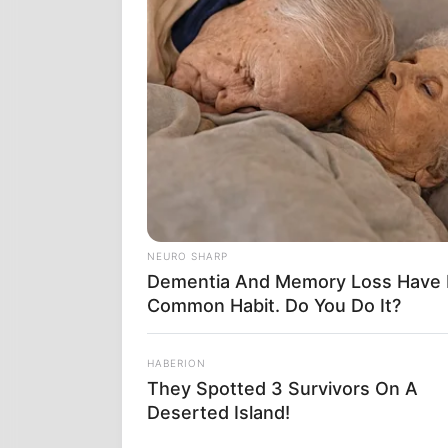
περισσότερω
Στα ΕΠΑΛ διδ
Το δάσος είνα
επαγγελματικ
κάποιος, μπορ
και τον αλαφ
φορολογία με
απολαμβάνει)
Αρχαίος νόμο
NEURO SHARP
και πάλι. (μή
Dementia And Memory Loss Have 
παιδιά με κα
Common Habit. Do You Do It?
HABERION
They Spotted 3 Survivors On A
Deserted Island!