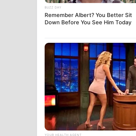
BUZZ DAY
Remember Albert? You Better Sit
Down Before You See Him Today
Η ΜΕΓΑΛΗ ΑΠ
ΑΝΑΓΕΝΝΑΤΑΙ
ΚΑΜΙΑ ΑΝΘΡΩΠ
η εφεδρεία τ
χρόνια θα έχ
προσβάσιμο α
YOUR HEALTH AGENT