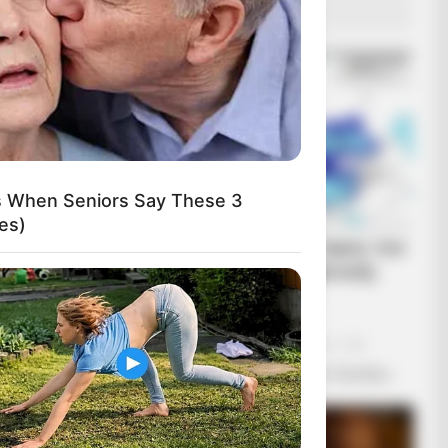
ΔΗΜΟΦΙΛΗ ΑΡΘΡΑ
ns When Seniors Say These 3
es)
Ανοιχτή επιστολή προς τον
Πρόεδρο της Τουρκικής
Δημοκρατίας Ρ. Τ.
Ερντογάν
Κυριακή, 2 Οκτωβρίου 2022, 11:20
Ανοιχτή επιστολή προς τον Πρόεδρο...