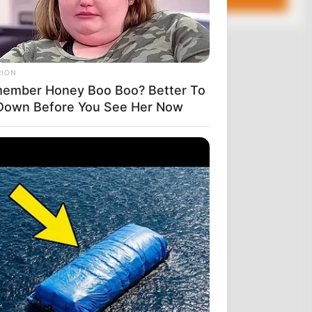
RION
ember Honey Boo Boo? Better To
 Down Before You See Her Now
είναι φυτά,
αριστές
ς μυστικά,
λα τα βασίλεια
τεκτονική
ίδια η
ς στο δάσος
α, (ΑΛΛΗ