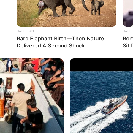
HABERION
HABE
Rare Elephant Birth—Then Nature
Rem
Delivered A Second Shock
Sit
εν είναι δέντρα γύρω-γύρω. Είναι ζώα, είναι πουλιά, 
ύκητες -οι φυσικοί νεκροφάγοι και σαπροφάγοι καθ
άζεται τον πούστη τον άνθρωπο το δάσος. Τα πιο πολλά του δάσου
ατα. Το δάσος δε σε θέλει. Εσύ το θες. Τα οικοσυστήματα έχουν ό
αζόμενα. Η δεντροφύτευση από την άλλη, είναι η απλούστερη αρχι
ίκνυται για χέρσα εδάφη. Κανένα δάσος δεν φύτευσαν άνθρωποι. Η 
 ανθρώπου υποβιβάζει το δάσος. ‘Οσο πιο κοντά πάει ο άνθρωπο
οφέρει.
διάζετε να του κατσικωθείτε; να το αποτελειώσετε; Τα δεντρύλλι