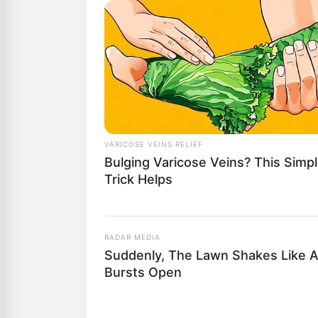
Αγαπητοί αναγ
μπορούμε να δ
Υποστήριξέ μα
“DONATE” παρα
GR950110488
VARICOSE VEINS RELIEF
ΑΠΟΨΕΙΣ
ΜΑΤΡΙ
Bulging Varicose Veins? This Simp
Η ΜΕΓ
Trick Helps
ΜΥΣΤΙ
ΙΔΙΟΝ
RADAR MEDIA
Από
ΝΙΚΟΛΑΟΣ 
Suddenly, The Lawn Shakes Like 
Bursts Open