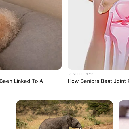
ν.
άσκουμε το δάσος και τα παιδιά ξεκινούν με αυτή τη γνώση στο 
ι μάθημα μεγάλο, επιστήμη, υπάρχει επαγγελματική ειδικότητα, υ
ή γνώση που δεν αποκτιέται από την τηλεόραση και το ίντερνετ. Α
εί να αναζητήσει γνώστες και όχι να γίνεται ουρά του κάθε όποιο
ούζο εδώ και το ΄”όλοι χαζοί μπορούμε”, που προκειμένου να απα
 το νόμο της χορηγείας, δίνει ανταποδοτικά στους πολίτες κάτι 
.
ς η “χορηγεία”, από την αρχαία Αθήνα παρακαλώ. Στα μέτρα τους σ
PAINFREE DEVICE
πως σου εξηγεί αυτό και τις δράσεις του πτώματος της βαρδινογιά
Been Linked To A
How Seniors Beat Joint P
ρκίνο-που-τα-εργοστασιάκια-της-γεμίσαν-με-καρκίνο-τα-παιδιά;)