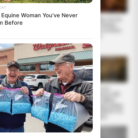
DAY
 Equine Woman You've Never
ΧΤΥΠΟΥΝ ΤΑ
Το τέρας που ζει
n Before
ΤΥΜΠΑΝΑ ΤΟΥ
στις υπόγειες
ΠΟΛΕΜΟΥ. ΤΟ
στοές του Αγίου
ΛΥΚΑΥΓΕΣ ΕΙΝΑΙ
Όρους..
ΕΔΩ. ΟΛΑ ΤΑ
ΠΟΥΛΙΑ...
Ο. ΤΟ ΔΑΣΟΣ
Ο πόλεμος στην
Πίσω στον
ΧΕΙ ΑΝΑΓΚΗ
Ουκρανία περνάει
Μεσαίωνα: Η ΕΕ
στην πολύ
χωρίς φθηνό
υ. Αυτό διότι
σημαντική αλλά
ηλεκτρικό ρεύμα,
νο. Σε 3-4
και επικίνδυνη
διολισθαίνει στη
δεύτερη...
φτώχεια...
ίραχτο και μη