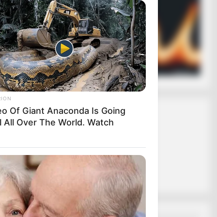
ασφαλίζει ότι
 σε εσάς.
ας το κουμπί
RION
eo Of Giant Anaconda Is Going
 ΠΟΣΑ
l All Over The World. Watch
ΙΑ