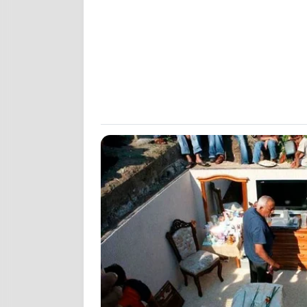
Το δάσος δ
έντομα, μ
του.
Δεν τον χρει
σου είναι αθέ
ζωής, συνεργ
τοπίου. Ενδε
παρουσία του
τόσο αυτό υπ
Και τώρα σχε