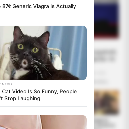
 87¢ Generic Viagra Is Actually
Οι ουκρανικές
αντεπιθέσεις και η ρωσική
στρατηγική που θυμίζει το
Κουρσκ- Μια...
Τετάρτη, 5 Οκτωβρίου 2022, 10:22
Οι ουκρανικές αντεπιθέσεις και η...
R MEDIA
s Cat Video Is So Funny, People
ωτές. 2)
't Stop Laughing
κοί σπεύδουν
ς δεν κάηκαν
ρχουν
ΛΙΓΑ ΛΟΓΙΑ ΓΙΑ
ΑΛΕΞΑΝΔΡΟΣ
ακής ή
ΜΕΝΑ
ΖΕΥΣ Ο ΑΡΧΗΓΟΣ