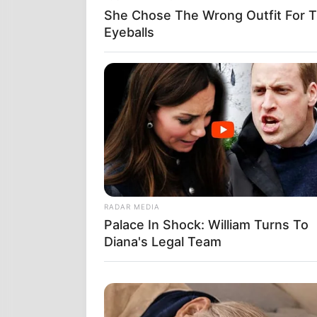
She Chose The Wrong Outfit For TV
Eyeballs
ΓΡΑΦΕΙ 
RADAR MEDIA
Palace In Shock: William Turns To
“Στις άρτι κα
Diana's Legal Team
Κατσίκια. Συ
να οργανώνου
δέντρα αλλά 
μαθήματα περί