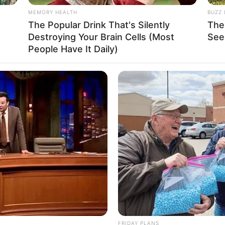
MEMORY HEALTH
BUZZ 
The Popular Drink That's Silently
The
Destroying Your Brain Cells (Most
See
People Have It Daily)
ΑΤΗ ΤΗΣ ΑΝΑΔΑΣΩΣΗΣ. ΤΟ ΔΑΣΟΣ ΔΕΝ ΤΟΝ ΘΕΛΕΙ ΤΟΝ ΑΝΘΡΩΠ
 ΑΠΟ ΤΙΣ ΣΤΑΧΤΕΣ ΤΟΥ. ΔΕΝ ΕΧΕΙ ΑΝΑΓΚΗ ΑΝΑΔΑΣΩΣΗΣ. ΔΕΝ Ε
ΙΝΗ ΠΑΡΕΜΒΑΣΗ. Το δέντρο ξαναγεννιέται από το εσωτερικό το
ου δέντρου σε οφθαλμούς θα ξαναπετάξει πράσινο σε ελάχιστο χρό
ει ανακάμψει το όποιο οικοσύστημα, αν όμως μείνει απολύτως απε
πό τον άνθρωπο.
FRIDAY PLANS