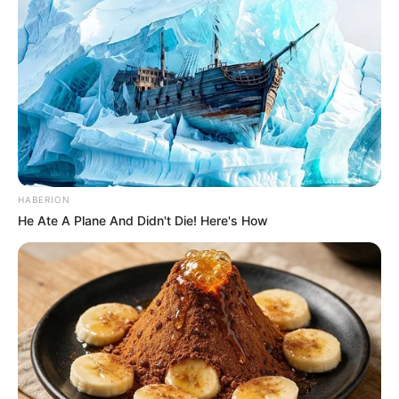
HABERION
He Ate A Plane And Didn't Die! Here's How
Η ΜΕΓΑΛΥΤΕΡΗ ΑΠΕΙΛΗ ΓΙΑ ΤΟΥΣ ΑΝΘΡΩΠΟΥΣ ΕΙΝΑΙ ΤΑ
ΜΕΓΑΛΑ ΚΤΙΡΙΑ
ΜΙΑ ΣΟΒΑΡΗ ΑΠΕΙΛΗ ΓΙΑ ΤΗΝ ΥΓΕΙΑ ΤΙΘΕΤΑΙ ΑΠΟ ΤΙΣ
ΜΕΓΑΛΕΣ ΠΟΛΕΙΣ ΤΟΥ ΚΟΣΜΟΥ. Η ΜΕΓΑΛΥΤΕΡΗ