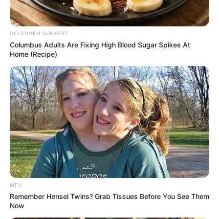
ΑΠΕΙΛΗ ΓΙΑ ΤΟΥΣ ΑΝΘΡΩΠΟΥΣ ΕΙΝΑΙ ΤΑ ΨΗΛΑ ΚΤΙΡΙΑ
ΤΩΝ ΜΕΓΑΛΟΥΠΟΛΕΩΝ……. ΣΑΣ ΦΑΙΝΕΤΑΙ ΑΔΙΑΝΟΗΤΟ
ΑΥΤΟ;;;;; ΓΙΑ ΠΑΜΕ ΝΑ ΤΟ ΔΟΥΜΕ ΛΙΓΑΚΙ……..
GLYCOGEN SUPPORT
Columbus Adults Are Fixing High Blood Sugar Spikes At
Home (Recipe)
MFH
Remember Hensel Twins? Grab Tissues Before You See Them
Now