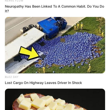
NERVE FLOW
Neuropathy Has Been Linked To A Common Habit. Do You Do
It?
BUZZ DAY
Lost Cargo On Highway Leaves Driver In Shock