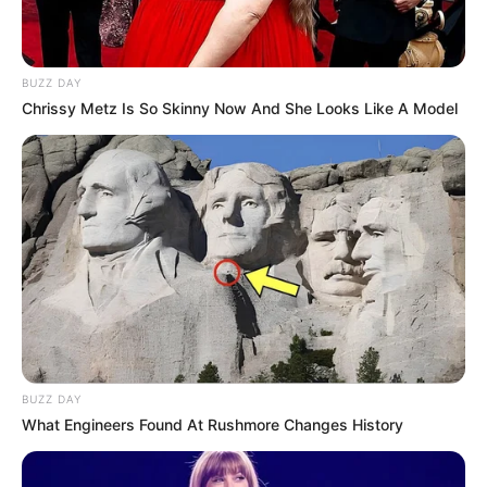
ΤΗΣ ΚΑΤΑΘΛΙΨΗΣ ΜΕ ΤΗΝ ΟΠΟΙΑ ΓΕΜΙΖΟΥΝ
ΑΚΟΥΓΟΝΤΑΣ ΟΛΑ ΤΑ ΔΕΛΤΙΑ ΕΙΔΗΣΕΩΝ…….
ΔΕΝ ΘΑ ΤΑ ΚΑΤΑΦΕΡΟΥΝ ΛΟΙΠΟΝ ΝΑ ΦΤΑΣΟΥΝ ΣΤΗΝ
BUZZ DAY
ΠΗΓΗ ΤΗΣ ΑΝΕΛΛΙΞΗΣ ΚΑΙ ΤΗΣ ΜΕΤΑΒΑΣΗΣ ΣΤΗΝ ΝΕΑ
Chrissy Metz Is So Skinny Now And She Looks Like A Model
ΕΠΟΧΗ…… ΚΑΙ ΔΕΝ ΘΑ ΤΑ ΚΑΤΑΦΕΡΟΥΝ ΓΙΑΤΙ ΔΕΝ
ΑΞΙΖΟΥΝ ΤΗΝ ΕΛΕΥΘΕΡΙΑ ΤΟΥΣ………….
ΝΙΚΟΛΑΟΣ ΑΝΑΞΙΜΑΝΔΡΟΣ
BUZZ DAY
What Engineers Found At Rushmore Changes History