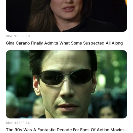
ΒΟΗΘΑΤΕ
ΥΠΟΣΤΗΡΙΞΤΕ ΤΟΝ ΑΓΩΝΑ ΜΑΣ
BRAINBERRIES
Gina Carano Finally Admits What Some Suspected All Along
Επισκεφτείτε
το κανάλι μου στο youtube
αν
ψάχνετε πραγματικά να βρείτε την αλήθεια… Η
Ενημέρωση που δεν θα ακούσετε ποτέ από τα
κυρίαρχα ΜΜΕ… Υποστηρίξτε αυτόν τον αγώνα με
την εγγραφή, τα κόσμια σχόλια και τα λάικ σας…
FACEBOOK
BRAINBERRIES
ΑΡΈΣΕΙ
The 90s Was A Fantastic Decade For Fans Of Action Movies