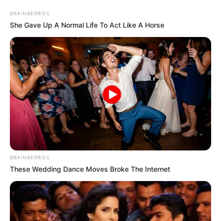
YOUTUBE
ΕΓΓΡΑΦΕΊΤΕ
BRAINBERRIES
She Gave Up A Normal Life To Act Like A Horse
EMAIL
ΑΚΟΛΟΥΘΉΣΤΕ
BRAINBERRIES
These Wedding Dance Moves Broke The Internet