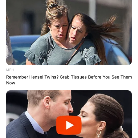
ΔΕΙΤΕ ΑΚΟΜΑ ΤΑ ΑΡΘΡΑ ΜΟΥ
ΓΙΝΟΝΤΑΙ ΣΠΟΥΔΑΙΑ ΠΡΑΓΜΑΤΑ ΑΠΟ ΣΠΟΥΔΑΙΟΥΣ
ΑΝΘΡΩΠΟΥΣ……..
ΕΝΑΣ ΠΟΛΥ ΥΠΟΠΤΟΣ ΕΘΝΙΚΟΣ ΜΥΘΟΣ
Κέρδισε επιστροφή χρημάτων από online αγορές σε
3 απλά βήματα!
MFH
Ό νέος έξυπνος τρόπος να αγοράζεις online ήρθε και
Remember Hensel Twins? Grab Tissues Before You See Them
στην Ελλάδα. Λέγεται επιστροφή χρημάτων ή cashback
Now
και δίνει επιστροφή χρημάτων σε ευρώ σε όλους όσους
αγοράζουν προϊόντα ή υπηρεσίες από ηλεκτρονικά
καταστήματα! Ακούγεται πολύ καλό για να είναι αληθινό
αλλά ισχύει 100%! Και μάλιστα είναι μια δωρεάν και απλή
διαδικασία.
Η δυνατότητα επιστροφής χρημάτων παρέχεται από το