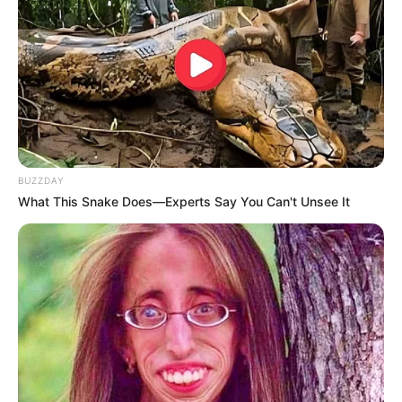
Προκειμένου να ελαχιστοποιηθεί ο κίνδυνος μεγάλων
απωλειών, η Νιγηρία αποφάσισε ότι ο χρυσός της
αποθηκεύεται καλύτερα στο εσωτερικό και όχι σε
ασταθείς περιοχές όπως οι ΗΠΑ και το Ηνωμένο
Βασίλειο που φαίνεται να εκθρονίζονται από μια
αναδυόμενη νέα παγκόσμια τάξη πραγμάτων.
BUZZDAY
What This Snake Does—Experts Say You Can't Unsee It