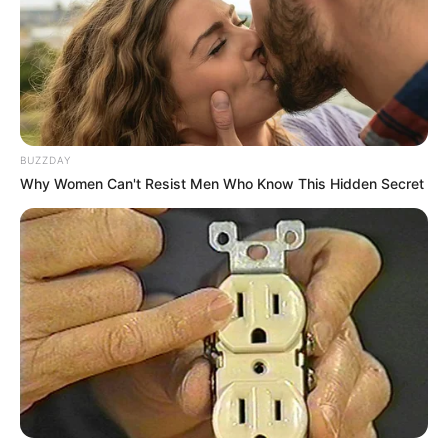
Η Νιγηρία ανακαλεί τα αποθέματα χρυσού από τις
ΗΠΑ και το Ηνωμένο Βασίλειο καθώς ο κόσμος
εγκαταλείπει όλο και περισσότερο το διεφθαρμένο
δυτικό σύστημα πυραμίδας χρηματοδότησης
..
BUZZDAY
Why Women Can't Resist Men Who Know This Hidden Secret