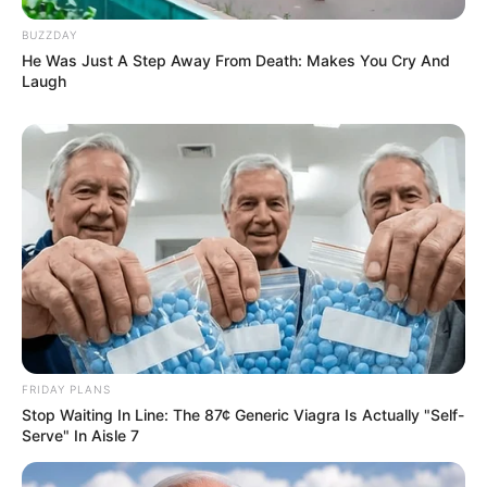
FACEBOOK
ΑΡΈΣΕΙ
BUZZDAY
He Was Just A Step Away From Death: Makes You Cry And
YOUTUBE
ΕΓΓΡΑΦΕΊΤΕ
Laugh
EMAIL
ΑΚΟΛΟΥΘΉΣΤΕ
FRIDAY PLANS
Stop Waiting In Line: The 87¢ Generic Viagra Is Actually "Self-
Serve" In Aisle 7