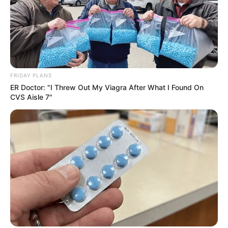
FRIDAY PLANS
ER Doctor: "I Threw Out My Viagra After What I Found On
CVS Aisle 7"