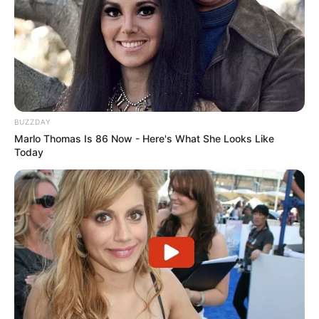
πιστεύουν ότι υποδηλώνει ότι δεν υπάρχει
καθόλου
χρυσός
στα θησαυροφυλάκια.
Το Headline USA
φέρεται να υπέβαλε το αίτημα FOIA, το
οποίο ζητούσε επίσης πληροφορίες σχετικά με το ποσό
των αποθεμάτων χρυσού πριν η Ρωσία ξεκινήσει την
ειδική στρατιωτική της επιχείρηση στην Ουκρανία. Η Fed
BUZZDAY
απέρριψε το αίτημα.
Marlo Thomas Is 86 Now - Here's What She Looks Like
Today
Πίσω το 2019, πολύ πριν από τον COVID και τον πόλεμο
Ρωσίας-Ουκρανίας, η Πολωνία επαναπατρίστηκε 100
τόνους χρυσού, όπως και η Ουγγαρία και η Ρουμανία. Το
καλοκαίρι του 2017, η Γερμανία επανέφερε περίπου τα
μισά αποθέματα χρυσού της. Δύο χρόνια πριν από αυτό, η
Αυστραλία έλαβε μέτρα για να επαναφέρει και τα μισά
από τα αποθέματά της σε χρυσό.
Πόσο ακόμα θα μείνει μέχρι να καταρρεύσει το
δολάριο;