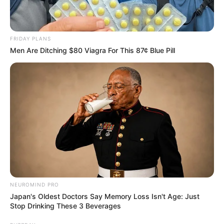
FRIDAY PLANS
Men Are Ditching $80 Viagra For This 87¢ Blue Pill
Η Ινδία είναι μια άλλη χώρα που πρόσφατα αποφάσισε να
φέρει και τον χρυσό της σπίτι. Εκθέσεις αναφέρουν ότι
το πολυπληθέστερο έθνος του κόσμου ανακάλεσε 100
τόνους χρυσού του από θησαυροφυλάκια στο Ηνωμένο
NEUROMIND PRO
Βασίλειο.
Japan's Oldest Doctors Say Memory Loss Isn't Age: Just
Stop Drinking These 3 Beverages
Όλο και περισσότερο, οι μη δυτικές χώρες αμφισβητούν
τη νομιμότητα του δυτικού στραγγαλισμού για τα χρήματα