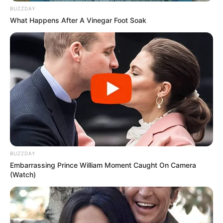
BUZZDAY
What Happens After A Vinegar Foot Soak
BUZZDAY
Embarrassing Prince William Moment Caught On Camera
(Watch)
Ομοσπονδιακοί αξιωματούχοι εδώ στις ΗΠΑ αρνούνται
επίσης να συμμορφωθούν με ένα αίτημα για την
Ελευθερία της Πληροφορίας Νόμου (FOIA) για αρχεία
σχετικά με τα αποθέματα χρυσού, τα οποία ορισμένοι