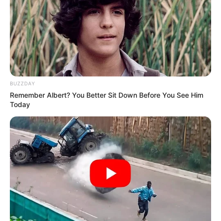
ΔΙΚΑΙΟΛΟΓΙΑ “ΔΩΡΕΑ” ΚΑΙ ΑΝ ΘΕΛΕΤΕ ΚΑΙ ΤΟ
ΟΝΟΜΑ ΣΑΣ ΓΙΑ ΝΑ ΜΠΟΡΩ ΝΑ ΞΕΡΩ ΠΟΙΟΙ ΜΕ
ΒΟΗΘΑΤΕ
ΥΠΟΣΤΗΡΙΞΤΕ ΤΟΝ ΑΓΩΝΑ ΜΑΣ
BUZZDAY
Remember Albert? You Better Sit Down Before You See Him
Today
Επισκεφτείτε
το κανάλι μου στο youtube
αν
ψάχνετε πραγματικά να βρείτε την αλήθεια… Η
Ενημέρωση που δεν θα ακούσετε ποτέ από τα
κυρίαρχα ΜΜΕ… Υποστηρίξτε αυτόν τον αγώνα με
την εγγραφή, τα κόσμια σχόλια και τα λάικ σας…