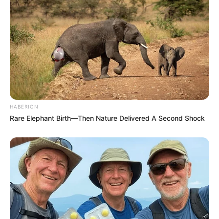
«Με την επαναφορά των αποθεμάτων χρυσού της εντός
των συνόρων της, η Νιγηρία όχι μόνο επιβάλλει
μεγαλύτερο έλεγχο στα χρηματοοικονομικά της
περιουσιακά στοιχεία, αλλά επιδεικνύει επίσης σύνεση
στη διαχείριση των οικονομικών κινδύνων εν μέσω
παγκόσμιων αβεβαιοτήτων», αποκάλυψαν περαιτέρω
Νιγηριανοί αξιωματούχοι.
HABERION
Κανείς δεν εμπιστεύεται πλέον τη Δύση
Rare Elephant Birth—Then Nature Delivered A Second Shock