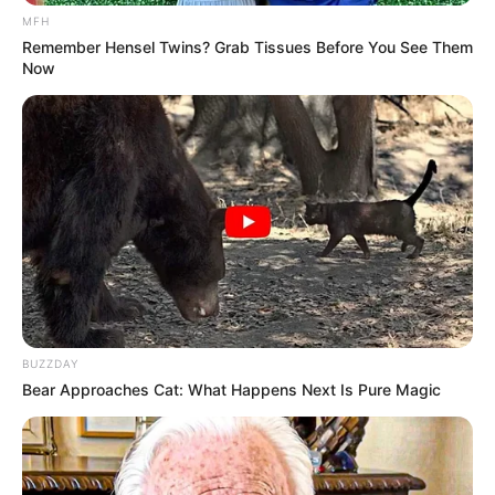
MFH
Remember Hensel Twins? Grab Tissues Before You See Them
Now
BUZZDAY
Bear Approaches Cat: What Happens Next Is Pure Magic