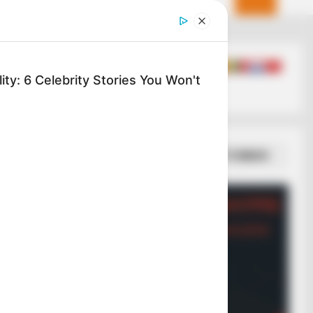
ty: 6 Celebrity Stories You Won't
RION
entist Finds Object In Ice—And
zes In Fear!
ΣΠΑΜΕ ΤΟ ΜΑΤΡΙΞ – ΤΟ ΒΙΒΛΙΟ