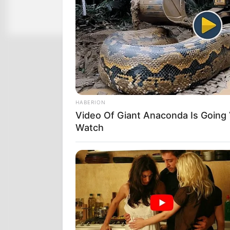
HABERION
Video Of Giant Anaconda Is Going V
Watch
RADAR MEDIA
This Funny Kitten Video Will Make