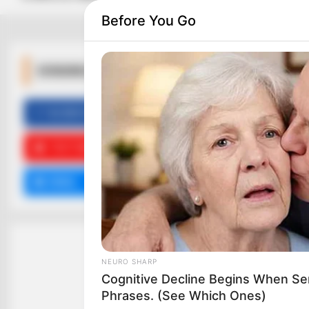
Before You Go
ΚΟΙΝΩΝΙΚΑ ΔΙΚΤΥΑ
FACEBOOK
ΑΡΈΣΕΙ
HABERION
Coast Guard Spotted A Blue Tarp.
What Inside Left Them Frozen!
YOUTUBE
ΕΓΓΡΑΦΕΊΤΕ
EMAIL
ΑΚΟΛΟΥΘΉΣΤΕ
NEURO SHARP
Cognitive Decline Begins When Se
Phrases. (See Which Ones)