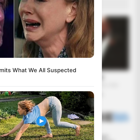
Smile When You See Her Now
ΔΗΜΟΦΙΛΗ ΑΡΘΡΑ
dmits What We All Suspected
Η omertà της Covid
Πέμπτη, 29 Σεπτεμβρίου 2022, 19:54
Η omertà της Covid… “Αλλά...
r, Whom You'll Easily Recognize
Ο Υπόγειος
Κεντρικό