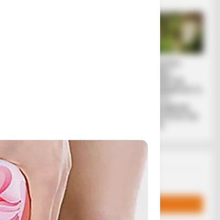
 είπε πως
λάγε ο
κόσμος
Μια σημαντική και
ΙΡΙΔΙΖΟΝΤΕΣ
δίκαιη ανάλυση
ΘΩΡΑΚΕΣ
α να βγούνε
της ομιλίας του
ΠΟΛΕΜΙΣΤΩΝ
ητα κλπ), δεν
Πούτιν.. Ο οποίος
ΑΝΤΑΝΑΚΛΟΥΝ ΤΟ
δεν...
ΦΩΣ ΣΤΟ
σει και
ΣΤΕΡΕΩΜΑ ΚΑΙ
ΣΦΡΑΓΙΖΟΥΝ ΤΗΝ
ΝΥΧΤΑ.
Email address: