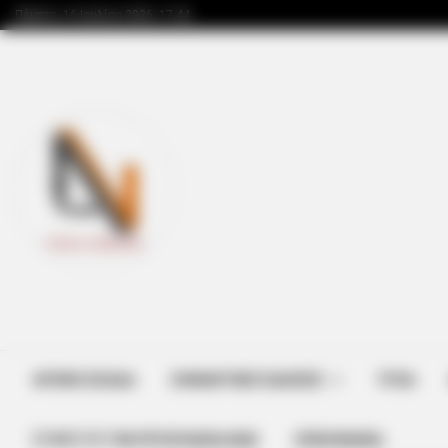
Πέμπτη, 16 Ιουλίου 2026, 17:44
NEURO SHARP
Cognitive Decline Begins When Se
Phrases. (See Which Ones)
ΑΡΧΙΚΗ ΣΕΛΙΔΑ
ΣΗΜΑΝΤΙΚΕΣ ΕΙΔΗΣΕΙΣ
ΥΓΕΙΑ
ΣΤΗΡΊΞΤΕ ΤΗΝ ΠΡΟΣΠΆΘΕΙΑ ΜΑΣ
ΕΠΙΚΟΙΝΩΝΙΑ