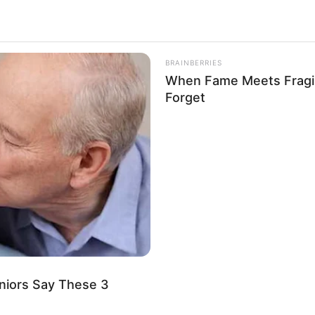
BRAINBERRIES
When Fame Meets Fragili
Forget
HABERION
HABE
Tourists' Alaska Discovery Left Police
Sci
Speechless!
Free
niors Say These 3