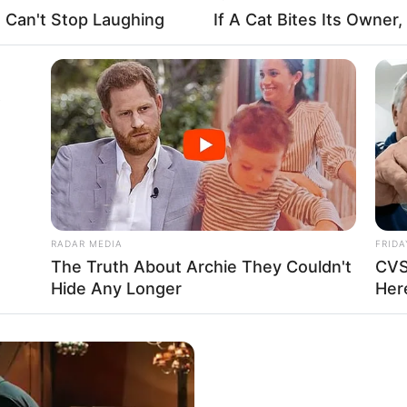
e Can't Stop Laughing
If A Cat Bites Its Owner
A
itakou A
RADAR MEDIA
FRIDA
The Truth About Archie They Couldn't
CVS
Hide Any Longer
Here