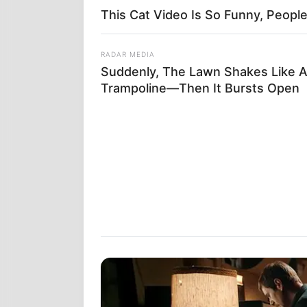
This Cat Video Is So Funny, Peopl
RADAR MEDIA
Suddenly, The Lawn Shakes Like 
Trampoline—Then It Bursts Open
Giorgia B