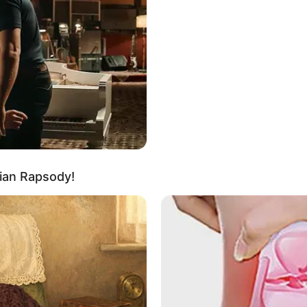
νασίας χαρακτήρισε τα εμβόλια mRNA covid o Παπαδόπουλος και
ν υποχρεωτικά μέσα στην Βουλή που ανέφερε χαρακτηριστικά “γε
ου είναι διευκρίνησε πως δεν πληρούσαν ούτε μια προδιαγραφή γι
και πόσο μάλλον να επιβληθούν (χρόνο δοκιμών, αποτελεσματικότ
ένας άνθρωπος που να το έχει κάνει εξάλλου και να μην έχει νοσή
 θάνατοι αυξήθηκαν ραγδαία σε σχέση με το παρελθόν!!!
ian Rapsody!