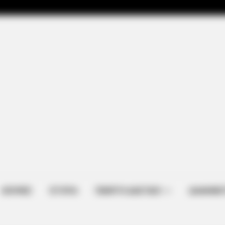
PAINFREE DEVICE
niors Say These 3
Why Seniors No Longer F
ΑΠΟΨΕΙΣ
ΙΣΤΟΡΙΑ
ΠΕΜΠΤΗ ΔΙΑΣΤΑΣΗ
ΔΙΑΦΗΜΙΣ