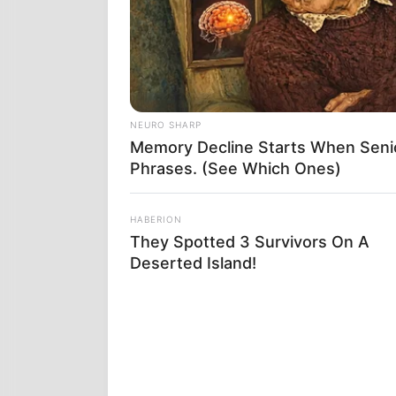
Τα Τέμπη, το 
Συντάγματος 
NEURO SHARP
και ως γυναί
Memory Decline Starts When Seni
Phrases. (See Which Ones)
διανοηθώ….πω
τόσους συγγεν
ακόμα καθόμα
HABERION
συνεχίζουμε σ
They Spotted 3 Survivors On A
Deserted Island!
Αυτό …η σιωπή
ΔΟΛΟΦΟΝΙΕΣ ή
ΥΓ : Και ακό
και Ιταλία ε
προσκυνημένω
με βίντεο με 