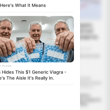
, Here's What It Means
ΕΠΕΙΓΟΝ: Στην απόφαση
ΑΠΑΓΟΡΕΥΣΗΣ rapid test
από τον Ε.Ο.Φ αναγράφεται
καθαρά ότι...
Σάββατο, 27 Αυγούστου 2022, 10:17
ΕΠΕΙΓΟΝ: Στην απόφαση ΑΠΑΓΟΡΕΥΣΗΣ
rapid...
Y PLANS
 Hides This $1 Generic Viagra -
's The Aisle It's Really In.
Έρχεται το
Διέρρευσε η
μεγαλύτερο κραχ
κρίσιμη συμφωνία
στη σύγχρονη
ΕΕ – Pfizer
Ιστορία