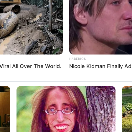
Sight To See
To 
HABERION
iral All Over The World.
Nicole Kidman Finally A
RADAR MEDIA
 You Laugh Instantly
David Muir's New Partne