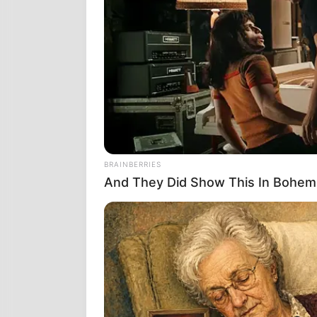
Εμβόλια ευθα
ποτέ δεν ήτα
εκεί μέσα” .
Ως γιατρός π
στο εμπόριο 
υπάρχει ούτε 
τόνισε πως οι
BRAINBERRIES
And They Did Show This In Bohem