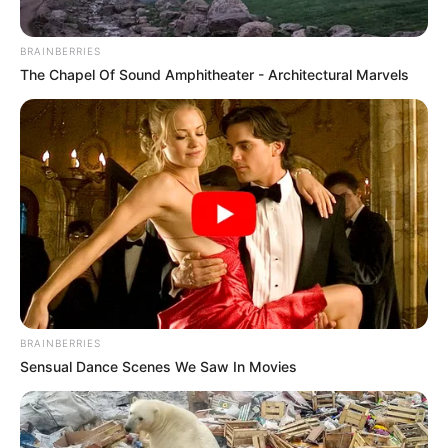
EMAIL
ΑΚΟΛΟΥΘΉΣΤΕ
BRAINBERRIES
The Chapel Of Sound Amphitheater - Architectural Marvels
BRAINBERRIES
Sensual Dance Scenes We Saw In Movies