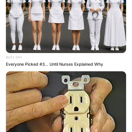
BUZZ DAY
Everyone Picked #3... Until Nurses Explained Why
ΑΛΛΑ ΤΟ ΚΥΡΙΟΤΕΡΟ ΝΑ ΑΝΤΙΛΗΦΘΕΙΤΕ ΑΠΟ ΤΙ ΘΑ
ΑΠΕΛΕΥΘΕΡΩΘΟΥΜΕ ΣΥΝΤΟΜΑ……
ΝΙΚΟΛΑΟΣ ΑΝΑΞΙΜΑΝΔΡΟΣ
ΔΕΙΤΕ ΑΚΟΜΑ
“ΠΑΡΤΕ ΤΑ ΠΑΝΩ ΣΑΣ ΕΙΣΤΕ ΔΙΟΓΕΝΕΙΣ”