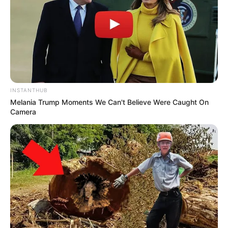
INSTANTHUB
Melania Trump Moments We Can't Believe Were Caught On
Camera
ΤΟ 2010 ΕΛΗΓΕ…..ΕΤΣΙ ΕΠΡΕΠΕ ΝΑ ΑΝΑΝΕΩΘΕΙ, ΧΩΡΙΣ
ΚΑΙ ΠΑΛΙ ΝΑ ΜΑΘΕΙ ΤΗΝ ΑΛΗΘΕΙΑ Ο ΕΛΛΗΝΑΣ……….ΝΑ
ΘΥΜΗΣΩ ΟΤΙ ΤΟ 2010 ΜΠΗΚΑΜΕ ΣΤΑ ΜΝΗΜΟΝΙΑ……….
ΟΠΩΣ ΜΑΛΛΟΝ ΚΑΤΑΛΑΒΑΙΝΕΤΕ, ΔΕΝ ΒΓΗΚΑΜΕ ΠΟΤΕ
ΑΠΟ ΑΥΤΑ, ΑΠΟ ΤΟ 1940……….