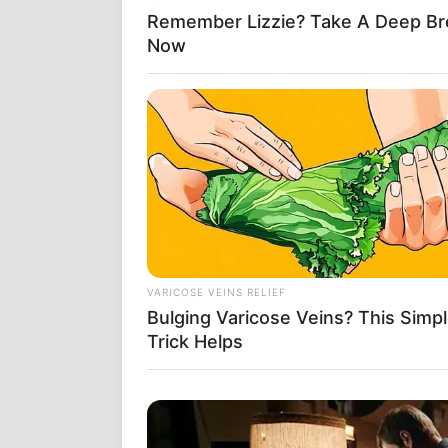
Remember Lizzie? Take A Deep Br
Now
Ο ΜΠΆΙΝΤ
VARICOSE VEINS RELIEF
ΣΤΗ ΔΗΜΟΣ
Bulging Varicose Veins? This Simp
ΒΡΊΣΚΟΥΝ 
Trick Helps
ΚΑΙ ΜΕΤΑ 
“Η ΠΛΕΙΟΨΗΦ
ΔΕΝ ΣΑΣ ΘΕΩ
ΑΝΕΦΕΡΕ Ο 