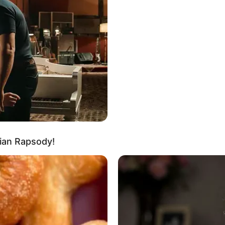
ΡΚΕΙΑ ΤΩΝ ΕΡΩΤΗΣΕΩΝ, ΜΕΤΆ ΤΗΝ ΟΜΙΛΊΑ ΤΟΥ ΠΡΟΈΔΡΟΥ JOE B
 ΕΘΝΟΣ, ΣΧΕΤΙΚΆ ΜΕ ΤΙΣ ΠΡΟΣΠΆΘΕΙΕΣ ΕΚΚΈΝΩΣΗΣ ΤΟΥ ΑΦΓΑΝ
ΟΣ ΡΏΤΗΣΕ ΤΟΝ BIDEN ΓΙΑ ΜΙΑ
ΝΕΑ ΔΗΜΟΣΚΟΠΗΣΗ ΤΟΥ CBS 
Ι ΑΜΕΡΙΚΑΝΟΊ ΠΙΣΤΕΎΟΥΝ ΌΤΙ Ο BIDEN ΔΕΝ ΕΊΝΑΙ ΠΛΈΟΝ ΚΑΤΆΛ
ΟΈΔΡΟΥ. “Η ΠΛΕΙΟΨΗΦΊΑ ΤΩΝ ΑΜΕΡΙΚΑΝΏΝ- ΚΑΙ ΣΥΓΧΩΡΈΣΤΕ ΜΕ
ΕΛΙΟΦΌΡΟΣ- ΔΕΝ ΣΑΣ ΘΕΩΡΕΊ ΠΛΈΟΝ ΙΚΑΝΌ, ΕΣΤΙΑΣΜΈΝΟ Ή
ΙΚΌ ΣΤΗ ΔΟΥΛΕΙΆ ΣΑΣ”.
Ι ΕΚΕΊΝΗ ΤΗ ΔΗΜΟΣΚΌΠΗΣΗ», ΕΊΠΕ Ο ΜΠΆΙΝΤΕΝ, ΠΡΙΝ ΓΕΛΆΣΕΙ.
ian Rapsody!