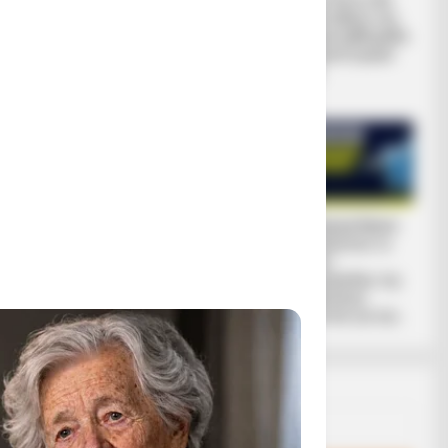
ΕΝΑΣ ΚΟΚΚΙΝΟΣ
Σι και Πούτιν θα
ΟΚΤΩΒΡΗΣ
συναντηθούν την
IDEN ΣΤΟ
ΞΕΚΙΝΑ.. Επιτέλους
επόμενη εβδομάδα
μπαίνουμε σε αυτό
για πρώτη φορά
ΙΣΤΆΝ, ΈΝΑΣ
το_ΓΕΓΟΝΟΣ της
μετά...
ΠΟΥ
ΘΥΕΛΛΑΣ
ΛΗΛΟΣ ΓΙΑ ΤΗ
, ΕΊΜΑΙ
BRICS: Η Ρωσία Και
Το Judicial Watch
Η Ινδία Δεν
αποκαλύπτει το
Χρειάζονται Πια
σχέδιο
Δολάριο ΗΠΑ
προπαγάνδας της
κυβέρνησης
Μπάιντεν για την...
Email address: