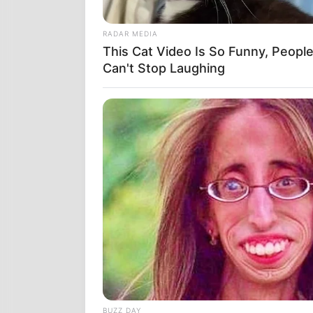
RADAR MEDIA
This Cat Video Is So Funny, Peopl
Can't Stop Laughing
RADAR MEDIA
11 Stars Who Look Totally Differen
Ο ΜΠΑΙΝΤΕΝ 
With Natural Hair
ΟΤΙ ΕΙΝΑΙ ΨΕ
ΟΛΑ ΕΧΟΥΝ Ν
ΑΝΘΡΩΠΟΤΗΤΑ
ΟΠΩΣ ΟΙ ΔΗΜ
ΤΙΣ ΣΥΝΕΝΤΕ
ΤΟΥΣ ΑΚΟΥΣΕ
BUZZ DAY