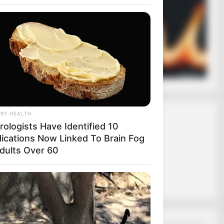
ασφαλίζει ότι
 σε εσάς.
ας το κουμπί
as Hiding In His Attic!
RY HEALTH
rologists Have Identified 10
ΑΛΛΗ
ications Now Linked To Brain Fog
Adults Over 60
DAY
 Cat Bites Its Owner, Here's What