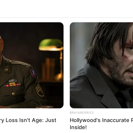
HABERION
HABE
Scientist Finds Object In Ice—And
Rem
Freezes In Fear!
Sit
BRAINBERRIES
 Loss Isn't Age: Just
Hollywood's Inaccurate P
Inside!