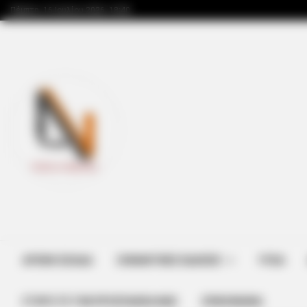
Πέμπτη, 16 Ιουλίου 2026, 18:40
MEMORY HEALTH
Neurologists Have Identified 7 Me
Brain Fog In Adults Over 60
ΑΡΧΙΚΗ ΣΕΛΙΔΑ
ΣΗΜΑΝΤΙΚΕΣ ΕΙΔΗΣΕΙΣ
ΥΓΕΙΑ
ΣΤΗΡΊΞΤΕ ΤΗΝ ΠΡΟΣΠΆΘΕΙΑ ΜΑΣ
ΕΠΙΚΟΙΝΩΝΙΑ