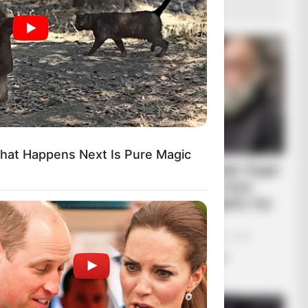
Means
ΔΗΜΟΦΙΛΗ ΑΡΘΡΑ
hat Happens Next Is Pure Magic
Συνέντευξη Alexander Dugin
σχολιάζοντας τον λόγο
Πούτιν: Είναι η έναρξη της
Νικηφόρας...
Κυριακή, 2 Οκτωβρίου 2022, 13:05
Συνέντευξη Alexander Dugin
 Sparked A Debate Nobody
σχολιάζοντας τον...