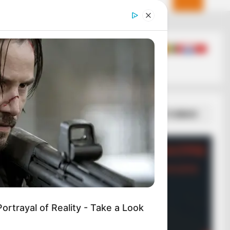
RION
ember Honey Boo Boo? Better To
 Down Before You See Her Now
ΣΠΑΜΕ ΤΟ ΜΑΤΡΙΞ – ΤΟ ΒΙΒΛΙΟ
ortrayal of Reality - Take a Look