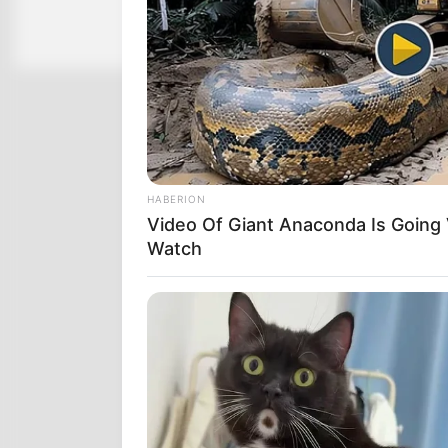
Speechless!
HABERION
Video Of Giant Anaconda Is Going V
Watch
RADAR MEDIA
Owner Made Shadow Figures — Kit
Millions