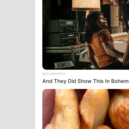
ΚΑΤΆ ΤΗ ΔΙΆ
ΑΜΕΡΙΚΑΝΙΚΟ
ΔΗΜΟΣΙΟΓΡΆΦ
ΕΔΕΙΞΕ
ΌΤΙ Ο
ΘΈΣΗ ΤΟΥ ΠΡ
ΑΠΛΏΣ Ο ΑΓΓ
ΑΠΟΤΕΛΕΣΜΑΤ
«ΔΕΝ ΈΧΩ ΔΕ
BRAINBERRIES
And They Did Show This In Bohem