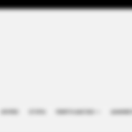
NEUROMIND PRO
dications Now Linked To
Japan's Oldest Doctors 
Stop Drinking These 3 
ΑΠΟΨΕΙΣ
ΙΣΤΟΡΙΑ
ΠΕΜΠΤΗ ΔΙΑΣΤΑΣΗ
ΔΙΑΦΗΜΙΣ