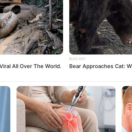
Then, The Unthinkable!
It 
BUZZ DAY
iral All Over The World.
Bear Approaches Cat: W
BUZZ DAY
ten's Reaction Shocked
This Viral Nurse Photo
Expected