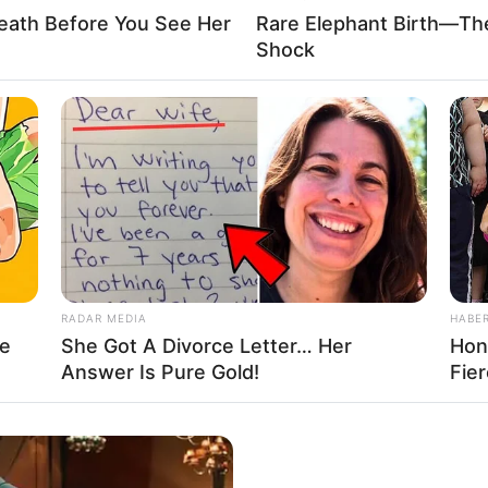
eath Before You See Her
Rare Elephant Birth—Th
Shock
ΕΝ ΑΠΑΝΤΩΝΤΑΣ ΣΕ ΕΡΩΤΗΣΗ ΔΗΜΟΣΙΟΓΡΑΦΟΥ ΟΣ
RADAR MEDIA
HABE
ΚΌΠΗΣΗ ΤΟΥ CBS ΠΟΥ ΕΔΕΙΞΕ ΌΤΙ ΟΙ ΑΜΕΡΙΚΑΝΟΊ
le
She Got A Divorce Letter… Her
Hon
ΠΛΈΟΝ ΙΚΑΝΌ ΕΙΠΕ: «ΔΕΝ ΈΧΩ ΔΕΙ ΑΥΤΉΝ ΤΗ ΔΗΜΟ
Answer Is Pure Gold!
Fie
ΓΕΛΑΣΕ.
ΊΑ ΤΩΝ ΑΜΕΡΙΚΑΝΏΝ- ΚΑΙ ΣΥΓΧΩΡΈΣΤΕ ΜΕ, ΕΊΜΑΙ ΑΠΛΏΣ Ο ΑΓ
ΡΕΊ ΠΛΈΟΝ ΙΚΑΝΌ, ΕΣΤΙΑΣΜΈΝΟ Ή ΑΠΟΤΕΛΕΣΜΑΤΙΚΌ ΣΤΗ ΔΟΥΛΕΙ
ΔΗΜΟΣΙΟΓΡΑΦΟΣ.