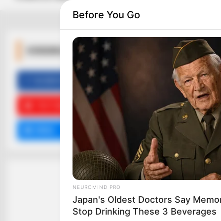
Before You Go
ΚΟΙΝΩΝΙΚΑ ΔΙΚΤΥΑ
FACEBOOK
ΑΡΈΣΕΙ
HABERION
They Lifted The Blue Tarp And
Couldn't Believe Their Eyes!
YOUTUBE
ΕΓΓΡΑΦΕΊΤΕ
EMAIL
ΑΚΟΛΟΥΘΉΣΤΕ
NEUROMIND PRO
Japan's Oldest Doctors Say Memory
Stop Drinking These 3 Beverages