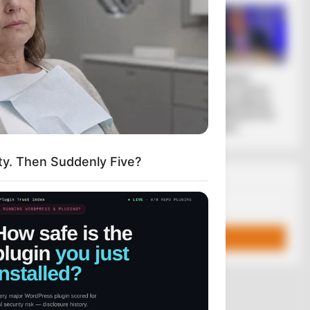
ΠΡΟΣΤΑΣΙΑ
ΒΑΘΥ ΚΡΑΤΟΣ
ΠΟΣΠΑΣΤΕΙ Η
Ο ενεργειακός
Οι Γερμανοί
«Ψυχρός Πόλεμος»
πολίτες ζητούν
ΤΗΝ
ανοιχτά ρήξη με
 ΕΙΝΑΙ
τις ΗΠΑ μετά την
επίθεση...
y. Then Suddenly Five?
Email address: