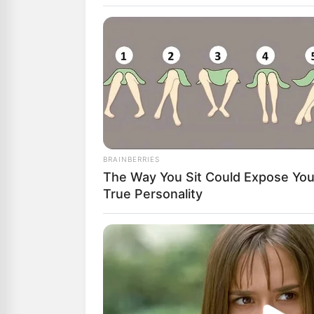
Αγαπητοί αναγ
μπορούμε να δ
Υποστήριξέ μα
“DONATE” παρα
GR950110488
ΔΙΕΘΝΗ
ΣΗΜΑΝΤ
Ο ΚΟΣ
BRAINBERRIES
The Way You Sit Could Expose You
ΠΛΗΡΟ
True Personality
ΣΚΕΨΗ
Από
ΝΙΚΟΛΑΟΣ 