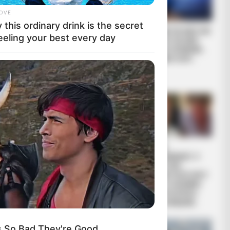
LOVE
this ordinary drink is the secret
Τι είναι το
ΤΑ ΜΑΤΙΑ ΜΑΣ ΚΑΙ
eeling your best every day
Blockchain του
ΤΑ ..ΑΥΤΙΑ ΜΑΣ
κβαντικού
ΣΤΗΝ ΓΕΡΜΑΝΙΑ…
χρηματοοικονομικ
ΤΙ ΕΙΝΑΙ ΠΟΛΥ...
ού συστήματος
(QFS);
Ανοιχτή επιστολή
ΝΙΚΟΣ
ΥΘΕΡΗ ΣΚΕΨΗ)
υγειονομικών
ΑΝΤΩΝΙΑΔΗΣ: Η
ΨΕ Ο
προς Πλεύρη: Να
ΕΠΙΣΤΟΛΗ
ΡΙΟΥ. ΜΙΛΗΣΕ
επιστρέψουμε στη
ΠΑΡΑΙΤΗΣΗΣ ΜΟΥ
δουλειά μας – Οι...
ΑΠΟ ΤΗ ΝΟΜΙΚΗ
 20. ΑΠΟ
ΕΚΠΡΟΣΩΠΗΣΗ
ΓΕΣ,
ΤΟΥ ΦΑΙΔΩΝΑ...
s So Bad They're Good