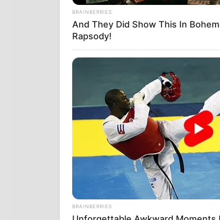
BRAINBERRIES
And They Did Show This In Bohem
Rapsody!
Ο ΚΟΣΜΟΣ ΠΟ
ΕΙΝΑΙ Ο ΜΕ
ΣΤΡΑΤΗΓΟΣ Φ
ΓΙΑ ΑΝΑΔΡΟΜ
ΤΟΤΕ ΠΟΥ ΕΚ
ΧΑΡΑΚΤΗΡΙΖ
BRAINBERRIES
Unforgettable Awkward Moments 