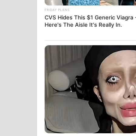
FRIDAY PLANS
CVS Hides This $1 Generic Viagra 
H EVERGRAND
Here's The Aisle It's Really In.
ΔΥΝΑΤΟΝ; ΤΕ
ΣΑΝ ΛΑΜΨΗ! 
ΜΠΟΥΜ. ΑΚΟΜ
DAILY MAIL 
ΕΠΙΣΗΣ ΔΕΙΤ
ΣΟΟΥ… ΦΤΥΣΤ
ΣΤΙΣ [17] Ν
ΚΙΝΗΜΑ ΤΩΝ 
ΥΠΗΡΕΣΙΑΣ 
ΣΥΝΔΕΟΝΤΑΙ 
ΠΛΗΡΟΦΟΡΗ
ΠΑΝΤΑ ΟΛΙΓ
ΕΙΠΕ ΠΟΛΥ Σ