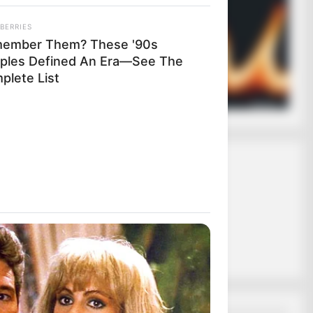
BERRIES
ember Them? These '90s
ples Defined An Era—See The
ασφαλίζει ότι
plete List
 σε εσάς.
ας το κουμπί
ΑΛΑ
ΡΗ
ΤΟΥΣ.