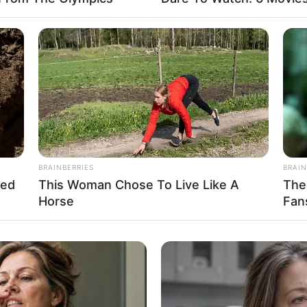
BRAINBERRIES
BRAIN
hed
This Woman Chose To Live Like A
The
Horse
Fan
nnis Spyrou II
. “ΚΑΛΗΣΠΕΡΑ ΣΑΣ ΠΟΛΕΜΙΣΤΕΣ ΤΟΥ ΦΩΤΟΣ ΕΛΠΙΖ
 ΑΙΣΙΟΔΟΞΟΙ, ΜΕ ΤΙΣ ΔΟΝΗΣΕΙΣ ΤΗΣ ΨΥΧΗΣ ΣΑΣ ΝΑ ΒΡΙΣΚΟΝΤΑΙ
Ε-ΝΤΕΝ ΠΗΓΕ ΓΙΑ ΚΟΛΟΝΟΣΚΟΠΗΣΗ ΚΑΙ ΔΙΟΡΙΣΕ ΤΗΝ ΚΑΜΑΛΑ 
ΑΙ, ΑΥΤΗ ΤΗ ΣΤΙΓΜΗ «ΠΡΟΕΔΡΟΣ ΤΩΝ ΗΠΑ» ΕΙΝΑΙ Η ΚΑΜΑΛΑ!!! Μ
ΕΞΥΠΝΑ ΑΝΑΡΩΤΗΘΗΚΕ, Ο ΤΖΙ ΠΗΓΕ ΓΙΑ ΚΟΛΟΝΟΣΚΟΠΗΣΗ, ΑΣ 
ΠΑ ΚΑΙ ΤΟΥΣ ΒΡΕΤΑΝΟΥΣ ΒΑΣΙΛΕΙΣ… Ο ΝΕΑΡΟΣ ΡΙΤΕΝΧΑΟΥΣ, Ο