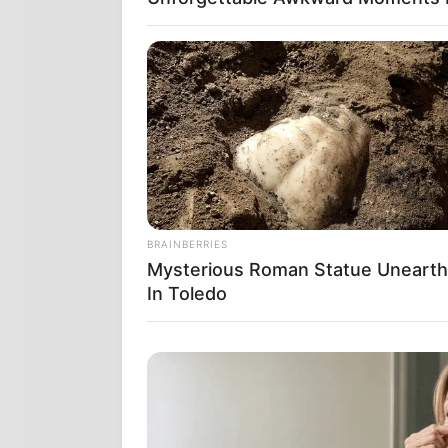
BRAINBERRIES
Mysterious Roman Statue Uneart
In Toledo
ΓΡΑΦΕΙ Ο
Gia
ΚΑΛΑ, ΠΑΝΤΑ
ΒΑΘΜΟ!Ο ΒΥ
ΗΠΑ!! ΝΑΙ Ν
Ο ΓΑΤΟΥΛΗΣ 
ΑΠΛΑ ΤΟΝ ΠΑ