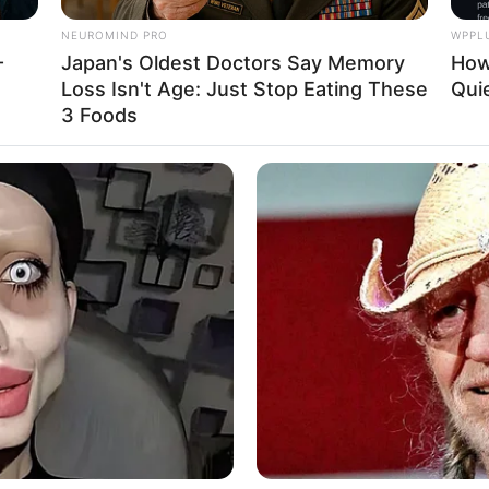
NEUROMIND PRO
WPPL
-
Japan's Oldest Doctors Say Memory
How
E ΘΑ ΑΦΑΙΡΕΘΕΙ ΑΠΟ ΤΟ ΧΡΗΜΑΤΙΣΤΗΡΙΟ ΧΑΓΚ ΣΕΝΓΚ ΤΗΣ ΚΙΝΑΣ
Loss Isn't Age: Just Stop Eating These
Quie
ΤΟΙΑ ΜΕΤΟΧΗ ΚΕΛΕΠΟΥΡΙ; Ο ΛΟΓΟΣ ΠΟΥ ΣΥΜΒΑΙΝΕΙ ΑΥΤΟ ΕΙΝΑΙ
3 Foods
ΚΑΙ ΕΠΕΙΔΗ Η ΛΑΜΨΗ ΠΡΟΗΓΕΙΤΑΙ ΤΟΥ ΗΧΟΥ, ΣΕ ΛΙΓΟ ΘΑ ΑΚΟΥ
Α ΜΙΑ ΠΑΡΑΙΤΗΣΗ, ΞΑΦΝΙΚΗ ΚΑΙ ΑΥΤΗ ΤΟΥ ΔΗΜΟΣΙΟΓΡΑΦΟΥ Γ
ΓΙΑΤΙ ΕΚΑΝΕ ΚΑΚΕΣ ΠΑΡΕΕΣ ΜΕ ΤΗΝ ΜΑΞΓΟΥΕΛ… Η ΛΙΣΤΑ ΜΕΓΑΛ
Ε ΤΗΝ ΕΜΦΑΝΙΣΗ ΤΟΥ ΗΘΟΠΟΙΟΥ ΓΟΥΙΛ ΣΜΙΘ ΣΕ ΕΜΦΑΝΙΣΗ ΤΟΥ 
ΟΣ Ο ΣΩΣΙΑΣ; ΓΕΜΙΣΑΜΕ ΚΛΩΝΟΥΣ!! Ο ΣΤΡΑΤΗΓΟΣ ΦΛΥΝ ΕΔΩΣ
ΟΕΜΒΡΙΟΥ ΣΤΟΝ ΑΛΕΞ ΤΖΟΟΥΝΣ, ΓΝΩΣΤΟ ΜΗ-ΦΙΛΙΚΑ ΠΡΟΣΚΕΙΜΕΝ
ΚΙΟΥ. Ο ΦΛΥΝ, Ο ΑΝΘΡΩΠΟΣ ΠΟΥ ΕΓΙΝΕ ΔΙΕΥΘΥΝΤΗΣ ΤΗΣ ΣΤΡΑΤ
ΠΛΗΡΟΦΟΡΙΩΝ ΕΠΙ ΟΜΠΑΜΑ ΚΑΙ ΚΑΤΕΓΡΑΨΕ ΟΛΑ ΤΑ ΕΓΚΛΗΜΑΤ
ΜΕ ΤΟ ΒΑΘΥ ΚΡΑΤΟΣ ΠΑΓΚΟΣΜΙΑ, ΠΕΤΑΞΕ ΜΕΡΙΚΑ ΨΙΧΟΥΛΑ
ΣΗΣ…
ΟΜΙΛΗΤΟΣ, ΜΗΝ ΠΩ ΕΠΤΑΣΦΡΑΓΙΣΤΟΣ, Η ΚΑΛΥΤΕΡΑ ΔΕΚΑΕΠΤΑΣ
ΗΜΑΝΤΙΚΑ ΠΡΑΓΜΑΤΑΚΙΑ ΠΑΡΑΚΑΤΩ: Ο στρατηγός Flynn δήλωσε ότ