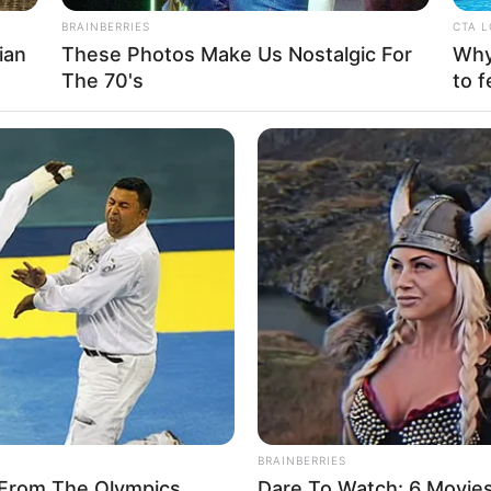
BRAINBERRIES
CTA 
ian
These Photos Make Us Nostalgic For
Why 
The 70's
to f
Υ ΕΧΕΙ ΞΥΠΝΗΣΕΙ (ΕΝΑ ΚΑΛΑ ΠΛΗΡΟΦΟΡΗΜΕΝΟ ΚΟΙΝΟ ΜΕ ΕΛΕ
ΓΑΛΥΤΕΡΟΣ ΦΟΒΟΣ ΤΟΥΣ. ΠΟΛΥ ΣΗΜΑΝΤΙΚΑ ΠΡΑΓΜΑΤΑ ΑΠΟΚΑΛΥ
ΛΥΝ ΣΕ ΣΥΝΕΝΤΕΥΞΗ ΤΟΥ ΣΤΟΝ ΑΛΕΞ ΤΖΟΟΥΝΣ, ΣΤΙΣ 17 ΝΟΕΜΒ
Η ΕΠΙΧΕΙΡΗΣΗ ΠΟΥ ΛΑΜΒΑΝΕΙ ΜΕΡΟΣ ΑΠΟ ΤΙΣ 3 ΝΟΕΜΒΡΙΟΥ ΤΟΥ
ΛΑΠΗΣΑΝ ΟΙ ΕΚΛΟΓΕΣ ΣΤΙΣ ΗΠΑ. ΚΑΙ ΜΙΛΗΣΕ ΓΙΑ ΟΛΕΣ ΤΙΣ ΕΚΛΟ
ΟΝΤΑΣ ΤΗΣ ΟΛΕΣ ΝΟΘΕΥΜΕΝΕΣ.
BRAINBERRIES
From The Olympics
Dare To Watch: 6 Movie