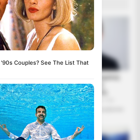
ΔΗΜΟΦΙΛΗ ΑΡΘΡΑ
'90s Couples? See The List That
Αφαίρεση εμφυτεύματος
και βιοτσιπ από τις
δυνάμεις του φωτός
Κυριακή, 2 Οκτωβρίου 2022, 14:20
Αφαίρεση εμφυτεύματος και βιοτσιπ
από...