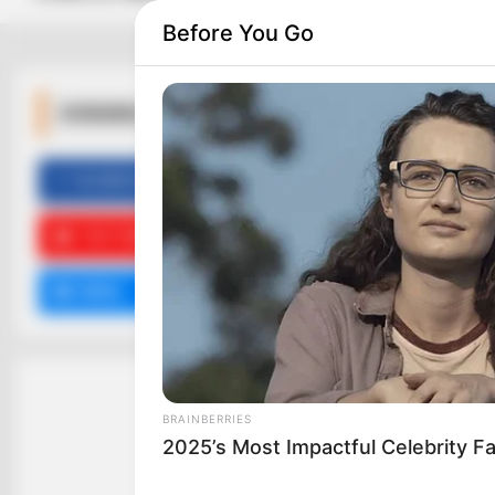
Before You Go
ΚΟΙΝΩΝΙΚΑ ΔΙΚΤΥΑ
FACEBOOK
ΑΡΈΣΕΙ
YOUTUBE
ΕΓΓΡΑΦΕΊΤΕ
EMAIL
ΑΚΟΛΟΥΘΉΣΤΕ
BRAINBERRIES
2025’s Most Impactful Celebrity F