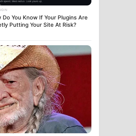
UGIN
 Do You Know If Your Plugins Are
! ΜΑ ΕΙΝΑΙ
tly Putting Your Site At Risk?
 ΠΡΟΦΑΝΗΣ,
ΣΟΥΜΕ ΚΑΙ ΤΟ
ΚΡΕΙΓΚ ΤΗΣ
ΩΝΕΙ…
ΣΕ ΕΝΑ
Ε ΣΥΝΕΝΤΕΥΞΗ
Ο ΣΤΟ
ΙΩΤΙΚΗΣ
Α ΠΟΥ
ΦΡΑΓΙΣΤΟΣ…
ι από τις 3