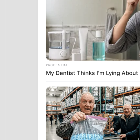
ΣΚΟΤΩΣΕ 2 Κ
ΠΕΡΙΟΥΣΙΑΣ,
Ο ΣΤΟΡΜ ΕΙΧ
ΣΕ ΟΛΗ ΤΗ Χ
ΠΡΟΣΟΧΗ ΑΠΟ
ΠΑΝΔΗΜΙΑ, Τ
ΣΙΓΟΥΡΑ ΣΤΡ
PRODENTIM
My Dentist Thinks I'm Lying About 