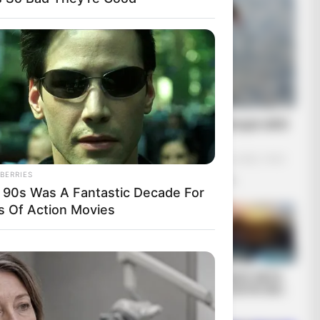
Μια μάζωξη με μήνυμα από
Φρυκτωρίες
Παρασκευή, 30 Σεπτεμβρίου 2022, 18:52
BERRIES
Μια μάζωξη με μήνυμα από...
 90s Was A Fantastic Decade For
s Of Action Movies
Ω ΝΑ ΕΙΣΤΕ
 ΣΤΟΝ ΥΨΙΣΤΟ
ΠΡΟΕΔΡΟ ΤΩΝ
ΕΓΑΛΟ ΣΟΟΥ.
Αυτός που ελέγχει
ΠΟΛΕΜΟΣ ΜΕΣΑ
τον καιρό ελέγχει
ΣΤΟ ΠΕΝΤΑΓΩΝΟ..
ΡΩΤΗΣΕΙ
τον κόσμο
 ΟΠΟΙΟΣ