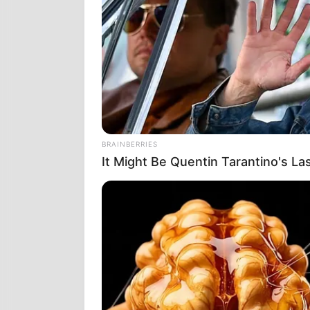
το παράδειγ
φύλα…
BRAINBERRIES
It Might Be Quentin Tarantino's La
Το Rt.com αν
και αναζητούν
υποστηρίξουμ