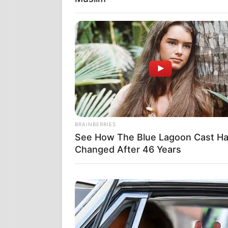
BRAINBERRIES
See How The Blue Lagoon Cast H
Changed After 46 Years
Οι άνθρωποι 
αξιών», ιδίω
έξοδο από έθ
παραδοσιακές 
σοβαρό στοιχ
Ευρώπη… Πολλ
Κυβερνήσεις 