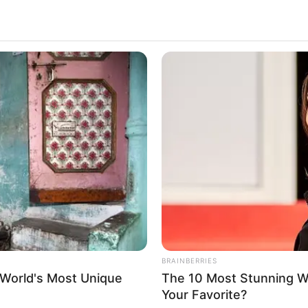
t
BUZZDAY
HABE
Embarrassing Prince William Moment
Rar
Caught On Camera (Watch)
Del
BRAINBERRIES
 World's Most Unique
The 10 Most Stunning 
Your Favorite?