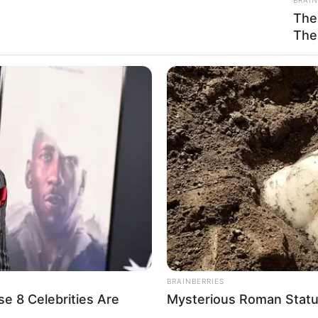
The
The
FASHIONBESTSALE
RADA
le
At 79, This Is Where Bill Clinton Lives
Thi
With His Partner
Lau
χνει τον δρόμο προς τη Φωτεινή πλευρά της ανθρωπότητας – Κηρύ
ατζέντα των φύλων … Ο Ρώσος πρόεδρος Βλαντιμίρ Πούτιν κήρυξ
 πόλεμο κατά της «τρομοκρατίας λόγω φύλου» στη Δύση, κατά τη
BRAINBERRIES
ομιλίας στο Valdai Discussion Club στο Σότσι την Πέμπτη.
e 8 Celebrities Are
Mysterious Roman Statu