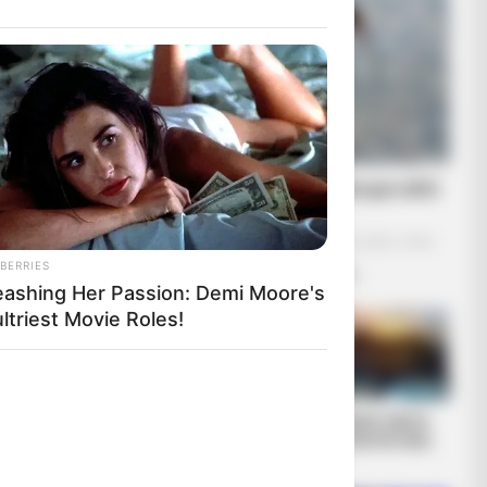
Μια μάζωξη με μήνυμα από
Φρυκτωρίες
Παρασκευή, 30 Σεπτεμβρίου 2022, 18:52
BERRIES
Μια μάζωξη με μήνυμα από...
eashing Her Passion: Demi Moore's
ltriest Movie Roles!
ια λόγους
ς τη μαζική
ίναι ένα
Αυτός που ελέγχει
ΠΟΛΕΜΟΣ ΜΕΣΑ
ιγμή στην
τον καιρό ελέγχει
ΣΤΟ ΠΕΝΤΑΓΩΝΟ..
οιημένες
τον κόσμο
σφατο είναι