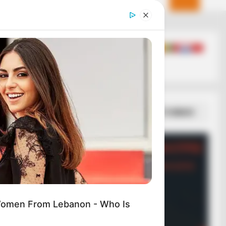
RION
e Elephant Birth—Then Nature
ivered A Second Shock
ΣΠΑΜΕ ΤΟ ΜΑΤΡΙΞ – ΤΟ ΒΙΒΛΙΟ
Women From Lebanon - Who Is