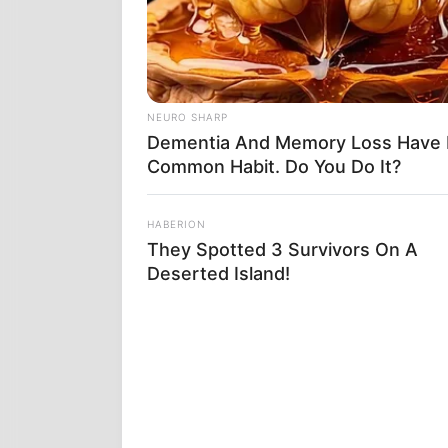
παραδοσιακών
ατόμων και σ
δυτικές χώρε
NEURO SHARP
Dementia And Memory Loss Have 
Common Habit. Do You Do It?
HABERION
They Spotted 3 Survivors On A
Deserted Island!
Ένα προεδρικ
διαφωνούν με
προσωρινή δι