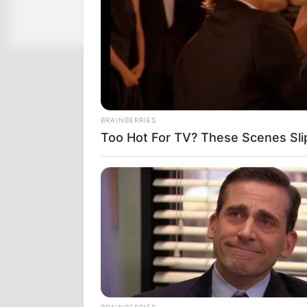
Everyone's Waiting For
BRAINBERRIES
Too Hot For TV? These Scenes Sl
NEURO SHARP
Memory Decline Starts When Seni
Phrases. (See Which Ones)
BRAINBERRIES