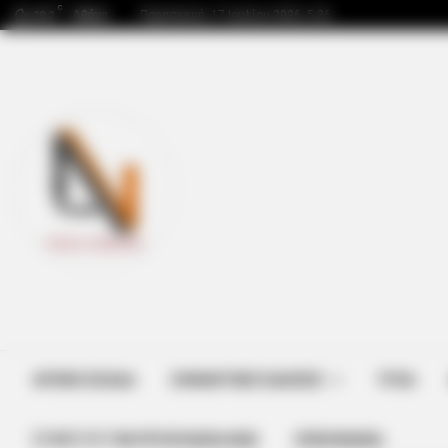
C
Αθήνα
Παρασκευή, 17 Ιουλίου 2026, 5:26
29.2
NEURO SHARP
Dementia And Memory Loss Have 
Common Habit. Do You Do It?
ΑΡΧΙΚΗ ΣΕΛΙΔΑ
ΣΗΜΑΝΤΙΚΕΣ ΕΙΔΗΣΕΙΣ
ΥΓΕΙΑ
BUZZ DAY
ΣΤΗΡΊΞΤΕ ΤΗΝ ΠΡΟΣΠΆΘΕΙΑ ΜΑΣ
ΕΠΙΚΟΙΝΩΝΙΑ