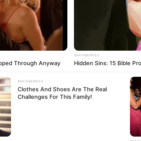
These Benefits?
Tis
BRAINBERRIES
ipped Through Anyway
Hidden Sins: 15 Bible Pr
BRAINBERRIES
Clothes And Shoes Are The Real
Challenges For This Family!
RADAR MEDIA
ors Say These 3
The Truth About Archie 
BRAIN