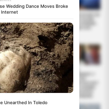
se Wedding Dance Moves Broke
 Internet
Τι είναι το
ΤΑ ΜΑΤΙΑ ΜΑΣ ΚΑΙ
Blockchain του
ΤΑ ..ΑΥΤΙΑ ΜΑΣ
κβαντικού
ΣΤΗΝ ΓΕΡΜΑΝΙΑ…
χρηματοοικονομικ
ΤΙ ΕΙΝΑΙ ΠΟΛΥ...
ού συστήματος
(QFS);
R MEDIA
s Funny Kitten Video Will Make You
gh Instantly
Ανοιχτή επιστολή
ΝΙΚΟΣ
υγειονομικών
ΑΝΤΩΝΙΑΔΗΣ: Η
προς Πλεύρη: Να
ΕΠΙΣΤΟΛΗ
σσει τον
επιστρέψουμε στη
ΠΑΡΑΙΤΗΣΗΣ ΜΟΥ
δουλειά μας – Οι...
ΑΠΟ ΤΗ ΝΟΜΙΚΗ
ε
ΕΚΠΡΟΣΩΠΗΣΗ
 διάρκεια
ΤΟΥ ΦΑΙΔΩΝΑ...
e Unearthed In Toledo