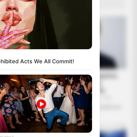
sues Before You See Them Now
ΔΗΜΟΦΙΛΗ ΑΡΘΡΑ
ohibited Acts We All Commit!
Αφαίρεση εμφυτεύματος
και βιοτσιπ από τις
δυνάμεις του φωτός
Κυριακή, 2 Οκτωβρίου 2022, 14:20
Αφαίρεση εμφυτεύματος και βιοτσιπ
από...
They Couldn't Hide Any Longer
BERRIES