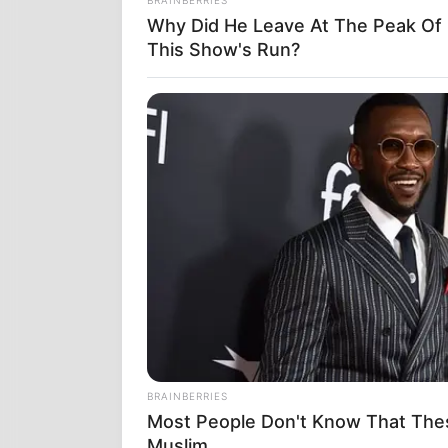
Why Did He Leave At The Peak Of
This Show's Run?
VARICOSE VEINS RELIEF
Bulging Varicose Veins? This Simp
Trick Helps
Ο Πούτιν δεί
πόλεμο στην 
ολοκληρωτικό
BRAINBERRIES
μιας έντονης 
Most People Don't Know That Thes
Muslim