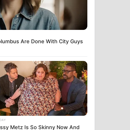
των των τρανς
ί σε πολλές
lumbus Are Done With City Guys
ρες που
DAY
ηση για
issy Metz Is So Skinny Now And