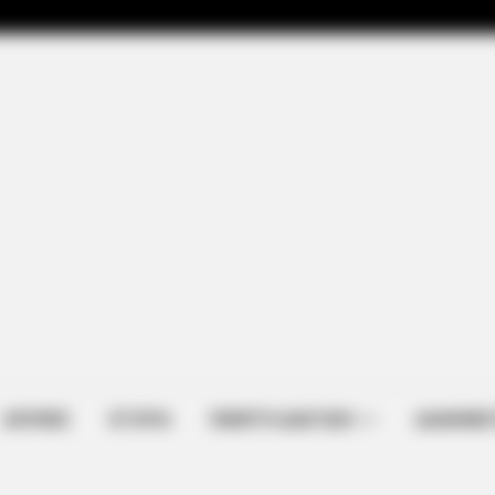
RURAL HEARTS
Been Linked To A
Tired Of Explaining Far
Singles
ΑΠΟΨΕΙΣ
ΙΣΤΟΡΙΑ
ΠΕΜΠΤΗ ΔΙΑΣΤΑΣΗ
ΔΙΑΦΗΜΙΣ