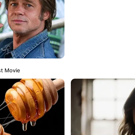
μα του Ελβετού που συνελήφθη γιατί έγραφε πως υπάρχουν 
st Movie
αφέρει:
«Η τρομοκρατία κατά των παιδιών δεν ταιριάζει σε πολλο
 ασφαλή καταφύγια, έρχονται σε εμάς. Αν θέλει ο Θεός, θα τους
ε»,
δήλωσε ο πρόεδρος, προφανώς αναφερόμενος στην προώθησ