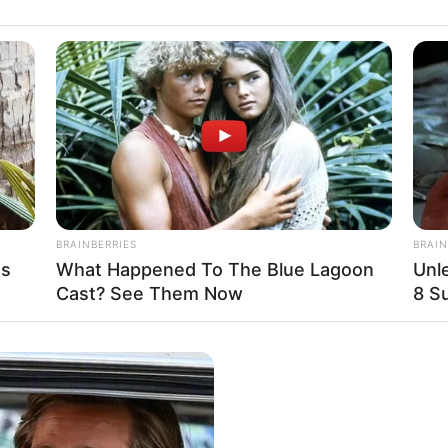
BRAINBERRIES
BRAIN
as
What Happened To The Blue Lagoon
Unl
Cast? See Them Now
8 Su
μετεγκαθίστανται «όχι τόσο για πολιτικούς λόγους, αλλά μάλλον γ
ς από μεγαλύτερες ευρωπαϊκές χώρες, δήλωσε ο Πούτιν, τονίζοντα
νη όπου η ακροαριστερή εξτρεμιστική ιδεολογία καταστρέφει τις
οικογενειακές δομές και θέτει σε κίνδυνο τους νέους. Και αυτό ε
είο που έδωσε ο Ρώσος Πρόεδρος για το τι συμβαίνει αυτή τη στ
οί φυσιολογικοί άνθρωποι που απειλούνται από τις παγκοσμιοπ
τους, βρίσκουν θαλπωρή και ασφάλεια στη Ρωσία…
Άλλωστε πρό