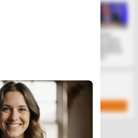
μόνον δυο
Ο ενεργειακός
Οι Γερμανοί
«Ψυχρός Πόλεμος»
πολίτες ζητούν
ανοιχτά ρήξη με
τις ΗΠΑ μετά την
επίθεση...
Email address:
ύς ανθρώπους
η μη