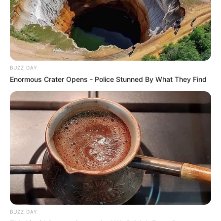
ΧΡΟΝΙΑ!
ΕΠΙΣΗΣ ΣΤΟ ΑΦΓΑΝΙΣΤΑΝ ΑΞΙΟΣΗΜΕΙΩΤΟ ΕΙΝΑΙ ΤΟ
ΓΕΓΟΝΟΣ ΠΩΣ Ο ΚΕΝΤΡΙΚΟΣ ΤΡΑΠΕΖΙΤΗΣ ΑΝΑΚΟΙΝΩΝΕΙ
ΠΩΣ ΠΙΑ ΔΕΝ ΥΠΑΡΧΟΥΝ ΔΟΛΑΡΙΑ ΚΑΙ ΤΟ ΝΟΜΙΣΜΑ
ΔΙΑΛΥΕΤΑΙ. ΚΑΙ Ο ΙΔΙΟΣ ΠΑΙΡΝΕΙ ΤΟ ΠΡΩΤΟ ΑΕΡΟΠΛΑΝΟ
BUZZ DAY
ΚΑΙ ΕΞΑΦΑΝΙΖΕΤΑΙ… ΤΙ ΣΗΜΑΙΝΟΥΝ ΟΛΑ ΑΥΤΑ;
Enormous Crater Opens - Police Stunned By What They Find
ΕΤΟΙΜΑΖΕΤΑΙ ΤΟ ΝΕΟ ΚΒΑΝΤΙΚΟ ΟΙΚΟΝΟΜΙΚΟ
ΣΥΣΤΗΜΑ;
ΣΤΙΣ ΗΠΑ ΤΑ ΚΟΚΚΙΝΑ ΧΑΠΙΑ ΠΕΦΤΟΥΝ ΒΡΟΧΗ.Ο
ΓΑΤΟΥΛΗΣ ΤΟΥ ΠΡΟΕΔΡΟΥ ΤΡΑΜΠ ΧΑΡΑΚΤΗΡΙΣΤΙΚΑ
ΣΧΟΛΙΑΖΕΙ:
-ΥΠΕΝΘΥΜΙΣΤΙΚΟ ΓΙΑ ΟΛΗ ΤΗΝ ΕΒΔΟΜΑΔΑ: ΤΖΕΝ
ΨΑΚΙ…ΚΡΥΒΕΤΑΙ. ΚΑΜΑΛΑ ΧΑΡΙΣ…ΚΡΥΒΕΤΑΙ. ΤΖΟ ΒΥΕ-
ΝΤΕΝ…ΚΡΥΒΕΤΑΙ. ΑΥΤΗ ΕΙΝΑΙ ΜΙΑ ΥΠΕΡΟΧΗ ΗΓΕΣΙΑ! (ΤΙ
ΑΠΟΓΥΜΝΩΣΗ…).
BUZZ DAY
ΣΕ ΔΥΟ ΜΗΝΥΜΑΤΑ Ο ΤΖΕΙΜΣ ΓΟΥΝΤΣ ΣΧΟΛΙΑΖΕΙ