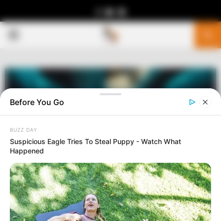
Facebook
Youtube
Telegram
PRIMARY
MENU
Before You Go
BUZZ DAY
Suspicious Eagle Tries To Steal Puppy - Watch What
Happened