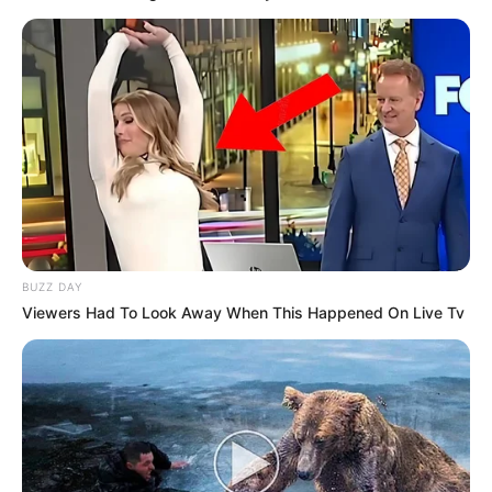
BUZZ DAY
Viewers Had To Look Away When This Happened On Live Tv