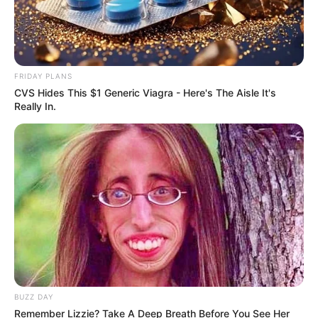
FRIDAY PLANS
CVS Hides This $1 Generic Viagra - Here's The Aisle It's
FACEBOOK
ΑΡΈΣΕΙ
Really In.
YOUTUBE
ΕΓΓΡΑΦΕΊΤΕ
EMAIL
ΑΚΟΛΟΥΘΉΣΤΕ
BUZZ DAY
Remember Lizzie? Take A Deep Breath Before You See Her