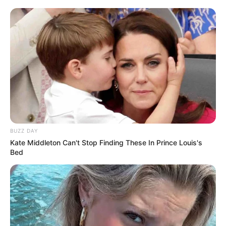
BUZZ DAY
Kate Middleton Can't Stop Finding These In Prince Louis's
Bed
ΕΙΝΑΙ ΦΟΒΙΣΜΕΝΟΙ. ΧΑΝΟΥΝ ΤΟΝ ΕΛΕΓΧΟ. ΓΝΩΡΙΖΟΥΜΕ
ΠΩΣ ΑΥΤΗ Η ΜΕΡΑ ΘΑ ΕΡΘΕΙ. ΤΟ ΣΧΕΔΙΑΣΑΜΕ. ΠΗΡΑΜΕ