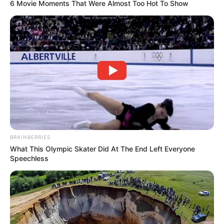
6 Movie Moments That Were Almost Too Hot To Show
BRAINBERRIES
What This Olympic Skater Did At The End Left Everyone
Speechless
ΘΑ ΣΥΜΒΟΥΝ [ΑΠΑΡΑΙΤΗΤΑ]
ΣΥΓΚΛΟΝΙΣΤΙΚΑ ΓΕΓΟΝΟΤΑ ΓΙΑ ΝΑ
ΞΥΠΝΗΣΕΙ Ο ΚΟΣΜΟΣ ΚΑΙ ΝΑ ΚΑΤΑΛΑΒΕΙ
ΤΗΝ ΦΥΛΑΚΗ/ΜΑΤΡΙΞ ΠΟΥ ΖΟΥΣΕ ΤΟΣΑ