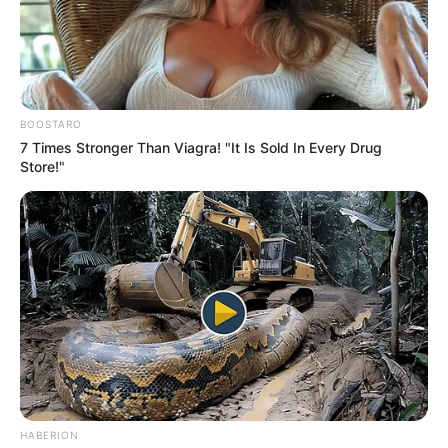
BOOSTARO
7 Times Stronger Than Viagra! "It Is Sold In Every Drug
Store!"
HABERION