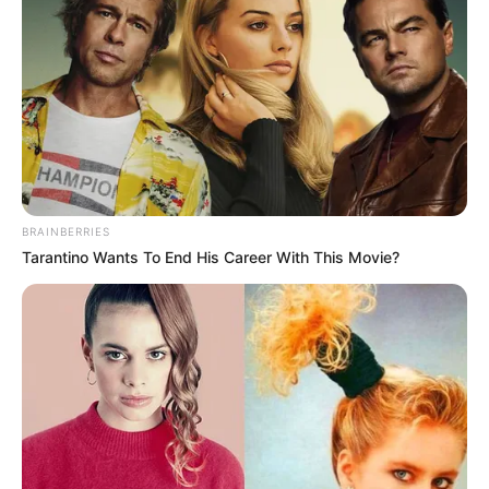
BRAINBERRIES
Tarantino Wants To End His Career With This Movie?
ΑΡΑΓΕ, ΠΟΙΟΣ ΕΛΕΓΧΕΙ ΤΟΝ ΣΤΡΑΤΟ;
ΚΑΙ ΒΕΒΑΙΑ Η ΞΕΦΤΙΛΑ ΤΩΝ ΜΕΣΩΝ ΚΟΙΝ. ΔΙΚΤΥΩΣΗΣ
ΔΕΝ ΕΧΕΙ ΤΕΛΟΣ, ΚΑΘΩΣ ΜΠΛΟΚΑΡΑΝ ΚΑΙ ΤΗΝ ΠΡΩΗΝ