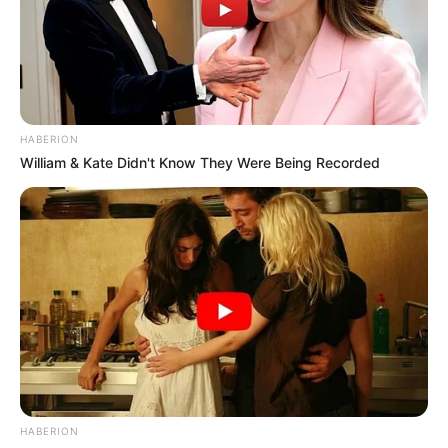
ΤΩΝ ΗΠΑ ΠΗΡΕ ΤΟ ΟΚ ΑΠΟ ΤΟΝ ΠΡΟΕΔΡΟ ΤΡΑΜΠ ΝΑ
ΕΚΘΕΣΕΙ ΜΕ ΤΟΝ ΧΕΙΡΟΤΕΡΟ ΤΡΟΠΟ ΤΟΝ ΒΥΕ-ΝΤΕΝ!
ΠΟΛΛΑ ΜΕ ΤΟΥΣ ΤΑΛΙΜΠΑΝ ΦΑΙΝΟΝΤΑΙ ΑΦΥΣΙΚΑ
ΑΛΛΑ ΤΟ ΟΛΟ ΣΚΗΝΙΚΟ ΘΥΜΙΖΕΙ «ΠΑΡΑΔΟΣΗ
ΚΟΚΚΙΝΩΝ ΧΑΠΙΩΝ» ΣΕ ΟΛΟ ΤΟΝ ΚΟΣΜΟ!
HABERION
ΧΑΡΑΚΤΗΡΙΣΤΙΚΗ ΕΙΝΑΙ Η ΦΩΤΟΓΡΑΦΙΑ ΜΕ ΤΟΥΣ
William & Kate Didn't Know They Were Being Recorded
ΑΓΡΙΟΥΣ ΤΑΛΙΜΠΑΝ ΝΑ ΦΩΤΟΓΡΑΦΙΖΟΝΤΑΙ ΜΕ ΠΑΓΩΤΑ
ΚΑΙ ΤΟΝ ΠΡΟΕΔΡΟ ΤΡΑΜΠ ΜΕΣΑ ΑΠΟ ΤΟΝ
ΛΟΓΑΡΙΑΣΜΟ ΤΟΥ il Donaldo Trumpo ΝΑ ΑΝΑΦΕΡΕΙ, Η
ΜΑΛΛΟΝ ΝΑ ΔΗΛΩΝΕΙ ΠΩΣ «Ο ΚΟΣΜΟΣ ΠΙΑ ΔΕΝ ΘΑ
ΕΙΝΑΙ Ο ΙΔΙΟΣ…». ΑΥΤΟ ΠΙΣΤΕΥΟΥΜΕ ΚΑΙ ΕΜΕΙΣ! ΟΜΩΣ
ΕΙΠΑΜΕ.
HABERION