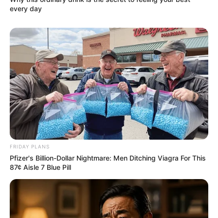
ΣΑΣ ΣΤΟ ΔΙΑΔΙΚΤΥΟ, Η ΑΠΛΑ ΔΕΝ ΤΑ
every day
ΚΑΤΑΦΕΡΝΕΤΕ ΜΕ ΑΥΤΑ, ΜΠΟΡΕΙΤΕ ΝΑ ΜΟΥ
ΚΑΤΑΘΕΣΕΤΕ ΣΕ ΛΟΓΑΡΙΑΣΜΟ ΣΤΗΝ ΕΘΝΙΚΗ
ΜΕ IBAN GR9501104880000048834149733
(ΣΤΟ ΟΝΟΜΑ ΕΥΤΥΧΙΑ ΝΙΚΑ) ΓΡΑΦΟΝΤΑΣ ΩΣ
ΔΙΚΑΙΟΛΟΓΙΑ “ΔΩΡΕΑ” ΚΑΙ ΑΝ ΘΕΛΕΤΕ ΚΑΙ ΤΟ
ΟΝΟΜΑ ΣΑΣ ΓΙΑ ΝΑ ΜΠΟΡΩ ΝΑ ΞΕΡΩ ΠΟΙΟΙ ΜΕ
ΒΟΗΘΑΤΕ
ΥΠΟΣΤΗΡΙΞΤΕ ΤΟΝ ΑΓΩΝΑ ΜΑΣ
FRIDAY PLANS
Pfizer's Billion-Dollar Nightmare: Men Ditching Viagra For This
87¢ Aisle 7 Blue Pill
Επισκεφτείτε
το κανάλι μου στο youtube
αν
ψάχνετε πραγματικά να βρείτε την αλήθεια… Η
Ενημέρωση που δεν θα ακούσετε ποτέ από τα