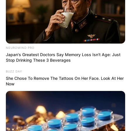
κυρίαρχα ΜΜΕ… Υποστηρίξτε αυτόν τον αγώνα με
την εγγραφή, τα κόσμια σχόλια και τα λάικ σας…
NEUROMIND PRO
Japan's Greatest Doctors Say Memory Loss Isn't Age: Just
Stop Drinking These 3 Beverages
BUZZ DAY
She Chose To Remove The Tattoos On Her Face. Look At Her
Now