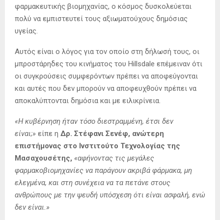
φαρμακευτικής βιομηχανίας, ο κόσμος δυσκολεύεται
πολύ να εμπιστευτεί τους αξιωματούχους δημόσιας
υγείας.
Αυτός είναι ο λόγος για τον οποίο στη δήλωσή τους, οι
μπροστάρηδες του κινήματος του Hillsdale επέμειναν ότι
οι συγκρούσεις συμφερόντων πρέπει να αποφεύγονται
και αυτές που δεν μπορούν να αποφευχθούν πρέπει να
αποκαλύπτονται δημόσια και με ειλικρίνεια.
«Η κυβέρνηση ήταν τόσο διεστραμμένη, έτσι δεν
είναι;»
είπε η
Δρ. Στέφανι Σενέφ, ανώτερη
επιστήμονας στο Ινστιτούτο Τεχνολογίας της
Μασαχουσέτης,
«αφήνοντας τις μεγάλες
φαρμακοβιομηχανίες να παράγουν ακριβά φάρμακα, μη
ελεγμένα, και στη συνέχεια να τα πετάνε στους
ανθρώπους με την ψευδή υπόσχεση ότι είναι ασφαλή, ενώ
δεν είναι.»