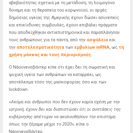
αβεβαιότητας σχετικά με τη μετάδοση, τη λοιμογόνο
δύναμη και τη θεραπεία του κορωνοϊού, οι αρχές
δημόσιας υγείας της Αμερικής έχουν δώσει ασυνεπείς
και επικίνδυνες συμβουλές, έχουν επιβάλει πράγματα
που αποδείχθηκαν αντιεπιστημονικά και παραπλάνησαν
τους ανθρώπους για τα πάντα, από την
ασφάλεια
και
την
αποτελεσματικότητα
των
εμβολίων mRNA
, ως
τη
χρήση μάσκας και τους περιορισμούς.
Ο Νάουνενσβάντερ είπε ότι έχει δει τη σωματική και
ψυχική υγεία των ανθρώπων να καταρρέει, ως
αποτέλεσμα τόσο της μασκοφορίας όσο και των
lockdown.
«Ακόμη και άνθρωποι που δεν έχουν καμία σχέση με την
ιατρική, έχουν δει και διαπιστώσει ότι οι συστάσεις της
κυβέρνησης απέτυχαν να ακολουθήσουν την επιστήμη
όπως την ξέραμε μέχρι το 2020»,
είπε ο
Νάουνενσβάντερ.