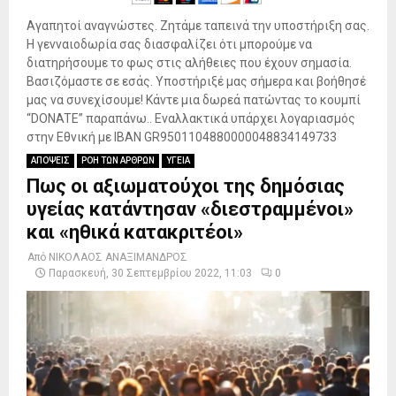
Αγαπητοί αναγνώστες. Ζητάμε ταπεινά την υποστήριξη σας.
Η γενναιοδωρία σας διασφαλίζει ότι μπορούμε να
διατηρήσουμε το φως στις αλήθειες που έχουν σημασία.
Βασιζόμαστε σε εσάς. Υποστήριξέ μας σήμερα και βοήθησέ
μας να συνεχίσουμε! Κάντε μια δωρεά πατώντας το κουμπί
“DONATE” παραπάνω.. Εναλλακτικά υπάρχει λογαριασμός
στην Εθνική με IBAN GR9501104880000048834149733
ΑΠΟΨΕΙΣ
ΡΟΗ ΤΩΝ ΑΡΘΡΩΝ
ΥΓΕΙΑ
Πως οι αξιωματούχοι της δημόσιας
υγείας κατάντησαν «διεστραμμένοι»
και «ηθικά κατακριτέοι»
Από
ΝΙΚΟΛΑΟΣ ΑΝΑΞΙΜΑΝΔΡΟΣ
Παρασκευή, 30 Σεπτεμβρίου 2022, 11:03
0