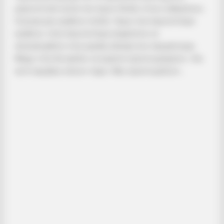
μπροστά από αυτήν που έχουν δείξει στους ανθρώπους..
Σίγουρα μας κρύβουν πολλά.. Όμως όσα περισσότερα
κρύβουν, τόσα περισσότερα αναμένεται να
αποκαλυφθούν στην μεγάλη αλλαγή που περιμένουμε…
Μέχρι τότε θα πρέπει να είμαστε προετοιμασμένοι.. Και
αυτό ακριβώς κάνουν τώρα.. Μας προετοιμάζουν….