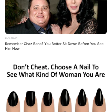
Επισκεφτείτε
το κανάλι μου στο youtube
αν
ψάχνετε πραγματικά να βρείτε την αλήθεια… Η
Ενημέρωση που δεν θα ακούσετε ποτέ από τα
κυρίαρχα ΜΜΕ… Υποστηρίξτε αυτόν τον αγώνα με
BUZZDAY
την εγγραφή, τα κόσμια σχόλια και τα λάικ σας…
Remember Chaz Bono? You Better Sit Down Before You See
Him Now
FACEBOOK
ΑΡΈΣΕΙ
YOUTUBE
ΕΓΓΡΑΦΕΊΤΕ
EMAIL
ΑΚΟΛΟΥΘΉΣΤΕ