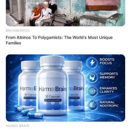
στόχων από έναν μόνο πομπό ανοίγει τον δρόμο για τη
χρήση του συστήματος από σμήνη δορυφόρων ή
αυτόνομα εναέρια οχήματα.
BRAINBERRIES
From Albinos To Polygamists: The World's Most Unique
Families
HARMO BRAIN