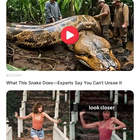
BUZZDAY
What This Snake Does—Experts Say You Can't Unsee It