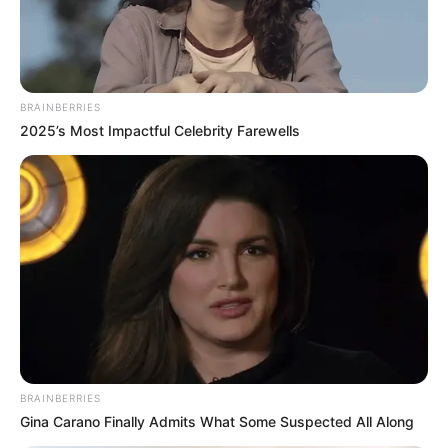
Στόχος η δοκιμή συστήματος 1 Megawatt στο
διάστημα έως το 2030 και η δημιουργία σταθμού
επιπέδου Gigawatt έως το 2050.
Αναφορές από την Κινεζική Ακαδημία Επιστημών
BRAINBERRIES
επιβεβαιώνουν πως η τεχνολογία στόχευσης
2025’s Most Impactful Celebrity Farewells
δεσμης μπορεί να χρησιμοποιηθεί για παρεμβολές
(jamming) σε εχθρικές επικοινωνίες.
Η παραγωγή ενέργειας στο Διάστημα και η ασύρματη
μεταφορά της στη Γη αποτελεί πλέον έναν ρεαλιστικό,
βιομηχανικό στόχο. Ερευνητές του Πανεπιστημίου Xidian
στην Κίνα, υπό την καθοδήγηση του Duan Baoyan από την
Κινεζική Ακαδημία Μηχανικής,
ολοκλήρωσαν με
επιτυχία
το πιο κρίσιμο στάδιο επίγειων δοκιμών
του
Project Zhuri
(που σημαίνει “Κυνηγώντας τον Ήλιο”).
Το έργο αυτό αποσκοπεί στην κατασκευή τεράστιων
BRAINBERRIES
τροχιακών σταθμών που θα συλλέγουν την ηλιακή
Gina Carano Finally Admits What Some Suspected All Along
ενέργεια και θα την “πυροβολούν” πίσω στον πλανήτη