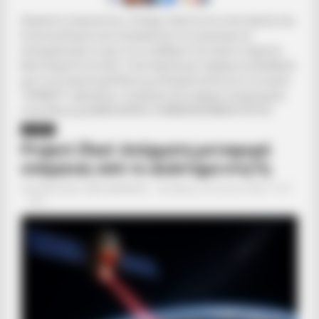
Αγαπητοί αναγνώστες. Ζητάμε ταπεινά την υποστήριξη σας.
Η γενναιοδωρία σας διασφαλίζει ότι μπορούμε να
διατηρήσουμε το φως στις αλήθειες που έχουν σημασία.
Βασιζόμαστε σε εσάς. Υποστήριξέ μας σήμερα και βοήθησέ
μας να συνεχίσουμε! Κάντε μια δωρεά πατώντας το κουμπί
“DONATE” παραπάνω.. Εναλλακτικά υπάρχει λογαριασμός
στην Εθνική με IBAN GR9501104880000048834149733
ΔΙΕΘΝΗ
Project Zhuri: Ασύρματη μεταφορά
ενέργειας από το Διάστημα στη Γη
Από
ΝΙΚΟΛΑΟΣ ΑΝΑΞΙΜΑΝΔΡΟΣ
Πέμπτη, 25 Ιουνίου 2026, 13:27
0