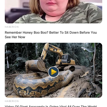
HABERION
Remember Honey Boo Boo? Better To Sit Down Before You
See Her Now
HABERION
Video Of Giant Anaconda Is Going Viral All Over The World.