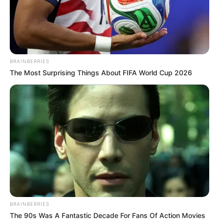
Η
τεχνολογία
αυτή δεν περιορίζεται μόνο στην
τροφοδοσία του επίγειου δικτύου, αλλά μπορεί να
λειτουργήσει ως “διαστημικός σταθμός φόρτισης”,
τροφοδοτώντας δορυφόρους εν πτήσει και μειώνοντας
δραστικά το μέγεθος των μπαταριών που απαιτείται να
BRAINBERRIES
φέρουν, μειώνοντας έτσι και το κόστος εκτόξευσης.
The Most Surprising Things About FIFA World Cup 2026
Τα τεχνικά χαρακτηριστικά της
ασύρματης μετάδοσης
Στις πρόσφατες δοκιμές του 2026, το σύστημα πέτυχε
απόδοση μετάδοσης 20,8% (DC-to-DC). Η εγκατάσταση
του Πανεπιστημίου Xidian μετέδωσε επιτυχώς ισχύ 1180
Watt σε απόσταση άνω των 100 μέτρων προς
πολλαπλούς κινούμενους στόχους, διατηρώντας
απόδοση συλλογής δέσμης στο 88,0%.
BRAINBERRIES
Απόδοση DC-to-DC:
20,8%
The 90s Was A Fantastic Decade For Fans Of Action Movies