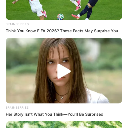
ημέρας-νύχτας και την ατμοσφαιρική απορρόφηση.
BRAINBERRIES
Think You Know FIFA 2026? These Facts May Surprise You
BRAINBERRIES
Her Story Isn't What You Think—You''ll Be Surprised