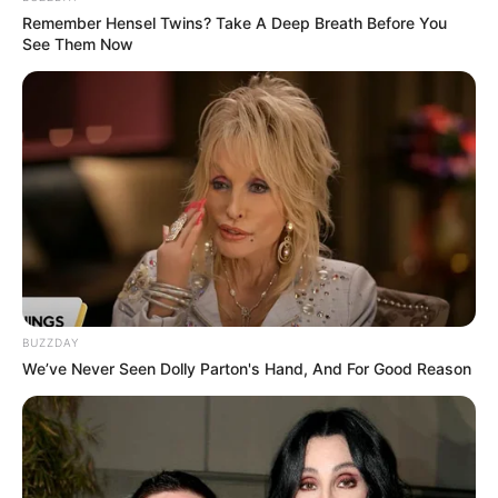
ΠΑΡΑΚΑΤΩ
(απλά εδώ να τονίσω ότι για να
Remember Hensel Twins? Take A Deep Breath Before You
προχωρήσει η διαδικασία με το DONATE, ΔΕΝ
See Them Now
πρέπει να τσεκάρετε το κουτί που σας ζητάει να
διατηρήσει τα στοιχεία σας)…
ΕΑΝ ΚΑΠΟΙΟΙ ΔΕΝ
ΘΕΛΕΤΕ ΝΑ ΔΩΣΕΤΕ ΣΤΟΙΧΕΙΑ ΤΗΣ ΚΑΡΤΑΣ
ΣΑΣ ΣΤΟ ΔΙΑΔΙΚΤΥΟ, Η ΑΠΛΑ ΔΕΝ ΤΑ
ΚΑΤΑΦΕΡΝΕΤΕ ΜΕ ΑΥΤΑ, ΜΠΟΡΕΙΤΕ ΝΑ ΜΟΥ
ΚΑΤΑΘΕΣΕΤΕ ΣΕ ΛΟΓΑΡΙΑΣΜΟ ΣΤΗΝ ΕΘΝΙΚΗ
ΜΕ IBAN GR9501104880000048834149733
(ΣΤΟ ΟΝΟΜΑ ΕΥΤΥΧΙΑ ΝΙΚΑ) ΓΡΑΦΟΝΤΑΣ ΩΣ
ΔΙΚΑΙΟΛΟΓΙΑ “ΔΩΡΕΑ” ΚΑΙ ΑΝ ΘΕΛΕΤΕ ΚΑΙ ΤΟ
ΟΝΟΜΑ ΣΑΣ ΓΙΑ ΝΑ ΜΠΟΡΩ ΝΑ ΞΕΡΩ ΠΟΙΟΙ ΜΕ
ΒΟΗΘΑΤΕ
BUZZDAY
We’ve Never Seen Dolly Parton's Hand, And For Good Reason
ΥΠΟΣΤΗΡΙΞΤΕ ΤΟΝ ΑΓΩΝΑ ΜΑΣ