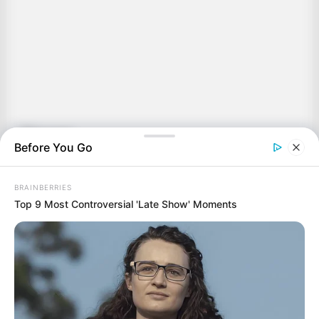
Σύνοψη
Before You Go
Ερευνητές του Πανεπιστημίου Xidian μετέδωσαν
επιτυχώς 1.180 Watt ισχύος σε απόσταση 100
BRAINBERRIES
μέτρων με τη χρήση μικροκυμάτων.
Top 9 Most Controversial 'Late Show' Moments
Η εγκατάσταση ηλιακών συλλεκτών σε γεωστατική
τροχιά εξασφαλίζει παραγωγή ενέργειας 24/7,
ανεπηρέαστη από νεφοκάλυψη και τη νύχτα.
Το σύστημα βασίζεται σε σπονδυλωτή σχεδίαση για
τη συλλογή, μετατροπή και στόχευση της ενέργειας
προς πολλαπλούς αποδέκτες.