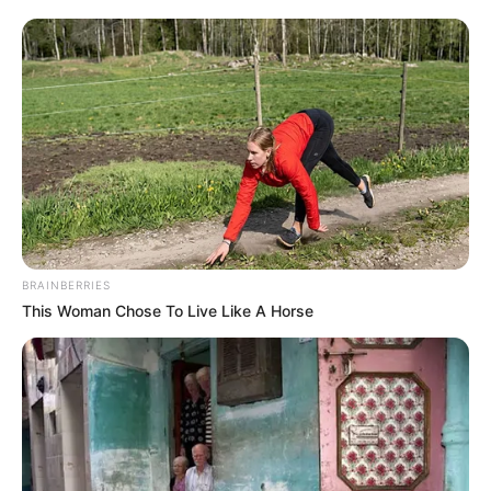
Ισχύς Εξόδου:
1.180 Watt
Απόσταση Μετάδοσης:
>100 μέτρα (με
δυνατότητα κλιμάκωσης)
Απόδοση Συλλογής Δέσμης:
88,0%
Στόχευση:
Ταυτόχρονη παροχή ενέργειας σε
πολλαπλούς κινούμενους στόχους.
Το κέντρο δοκιμών διαθέτει έναν πύργο ύψους 75
μέτρων στην πόλη Xi’an, ο οποίος ολοκληρώθηκε το
2022 και αποτελεί την πρώτη εγκατάσταση επαλήθευσης
πλήρους αλυσίδας στον κόσμο. Εκεί ελέγχεται
BRAINBERRIES
ολόκληρος ο κύκλος: παρακολούθηση του ήλιου,
This Woman Chose To Live Like A Horse
συγκέντρωση φωτός, μετατροπή, ασύρματη μετάδοση και
λήψη. Η μεγαλύτερη τεχνική πρόκληση που ξεπεράστηκε
πρόσφατα ήταν η εστίαση της δέσμης μικροκυμάτων με
ακρίβεια χιλιοστού, προκειμένου να ελαχιστοποιηθούν
οι απώλειες και να αποφευχθούν περιβαλλοντικοί
κίνδυνοι ή ατυχήματα με διερχόμενα αεροσκάφη. Η
ικανότητα τροφοδότησης πολλαπλών κινούμενων