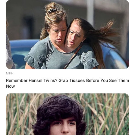
YOUTUBE
ΕΓΓΡΑΦΕΊΤΕ
EMAIL
ΑΚΟΛΟΥΘΉΣΤΕ
MFH
Remember Hensel Twins? Grab Tissues Before You See Them
Now