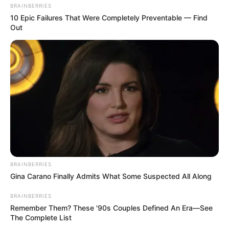
BRAINBERRIES
10 Epic Failures That Were Completely Preventable — Find
Out
BRAINBERRIES
Gina Carano Finally Admits What Some Suspected All Along
BRAINBERRIES
Remember Them? These '90s Couples Defined An Era—See
The Complete List
Α ΝΑΙ. ΣΙΓΑ ΜΗ ΔΕΝ ΤΟ ΕΚΑΝΑΝ ΚΑΙ ΑΥΤΟ. ΝΑ