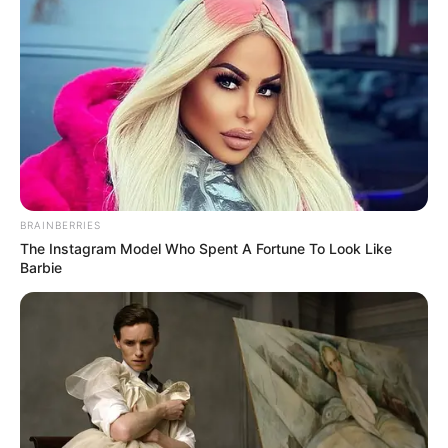
Στη συνέχεια, οι μπριζόλες θα δοκιμαστούν σε
ανθρώπινα ινδικά χοιρίδια σε εστιατόρια εντός μηνών.
Και τι καλύτερη ώρα να φάτε μερικές
περικοπές κρέατος
Soylent Green
αμέσως μετά τη λήψη ενός εμβολίου Covid
που περιέχει
ανθρώπινα κύτταρα έκτρωσης
.
BRAINBERRIES
The Instagram Model Who Spent A Fortune To Look Like
Barbie