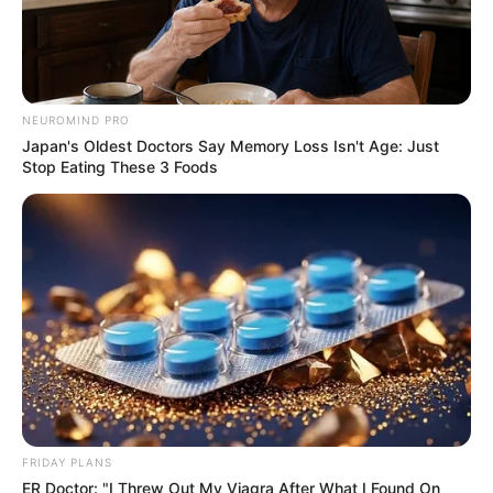
NEUROMIND PRO
Japan's Oldest Doctors Say Memory Loss Isn't Age: Just
Stop Eating These 3 Foods
FRIDAY PLANS
ER Doctor: "I Threw Out My Viagra After What I Found On