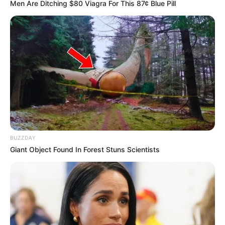
Men Are Ditching $80 Viagra For This 87¢ Blue Pill
BUZZDAY
Giant Object Found In Forest Stuns Scientists
ΑΝΤΙΑΜΕΡΙΚΑΝΙΚΌ “ΠΑΓΚΌΣΜΙΟ
ΟΙΚΟΝΟΜΙΚΌ ΦΌΡΟΥΜ” ΜΙΑ ΑΠΌΛΥΤΗ
ΚΑΤΑΣΤΡΟΦΉ ΓΙΑ ΤΗΝ ΑΝΘΡΩΠΌΤΗΤΑ
Στη δεκαετία του 1980 ήρθε γενετικά τροποποιημένο και
μεταλλαγμένο καλαμπόκι και σόγια. Η κυβέρνηση την