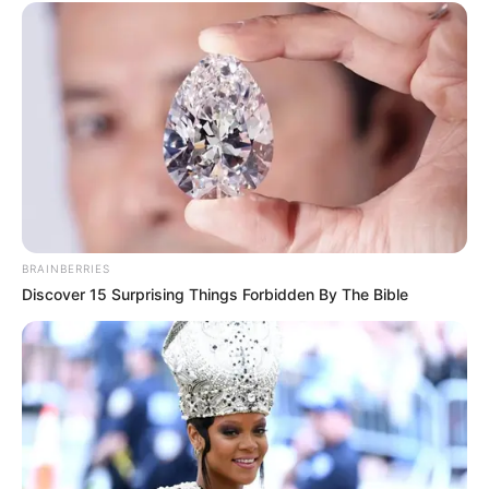
ΠΑΡΑΓΟΥΝ ΨΕΥΤΙΚΟ ΚΡΕΑΣ ΜΕΣΩ ΤΡΙΣΔΙΑΣΤΩΝ
ΕΚΤΥΠΩΤΩΝ. ΠΑΝΕΥΚΟΛΑ ΚΑΙ ΠΟΛΥ ΠΙΟ ΦΤΗΝΑ
ΒΕΒΑΙΑ. ΚΑΙ ΕΝΝΟΕΙΤΕ ΤΟ ΚΑΛΥΤΕΡΟ ΓΙΑ ΤΗΝ ΥΓΕΙΑ
ΜΑΣ. ΔΕΝ ΜΑΣ ΛΕΝΕ ΟΛΟΙ ΝΑ ΚΟΨΟΥΜΕ ΤΟ ΚΟΚΚΙΝΟ
ΚΡΕΑΣ; Ε ΝΑ ΕΝΑΣ ΤΡΟΠΟΣ ΝΑ ΤΟ ΚΑΝΟΥΜΕ. ΝΑ ΤΡΩΜΕ
ΕΚΤΥΠΩΜΕΝΟ ΨΕΥΤΙΚΟ ΚΡΕΑΣ. ΠΩΣ ΤΗΝ ΘΕΛΕΤΕ ΤΗΝ
ΜΠΡΙΖΟΛΑ ΣΑΣ ΕΙΠΑΜΕ;
BRAINBERRIES
Discover 15 Surprising Things Forbidden By The Bible