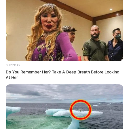
ΝΙΚΟΛΑΟΣ ΑΝΑΞΙΜΑΝΔΡΟΣ
ΣΤΗΡΙΞΤΕ ΤΗΝ ΠΡΟΣΠΑΘΕΙΑ ΜΑΣ.. ΜΗΝ
ΑΦΗΣΕΤΕ ΝΑ ΚΛΕΙΣΕΙ ΑΥΤΟ ΤΟ ΙΣΤΟΛΟΓΙΟ…
ΒΟΗΘΕΙΣΤΕ ΜΑΣ ΚΑΝΟΝΤΑΣ ΜΙΑ
ΔΩΡΕΑ
..
ΠΑΤΗΣΤΕ ΤΟ ΚΟΥΜΠΙ “DONATE”
ΠΑΡΑΚΑΤΩ
(απλά εδώ να τονίσω ότι για να
προχωρήσει η διαδικασία με το DONATE, ΔΕΝ
BUZZDAY
πρέπει να τσεκάρετε το κουτί που σας ζητάει να
Do You Remember Her? Take A Deep Breath Before Looking
διατηρήσει τα στοιχεία σας)…
ΕΑΝ ΚΑΠΟΙΟΙ ΔΕΝ
At Her
ΘΕΛΕΤΕ ΝΑ ΔΩΣΕΤΕ ΣΤΟΙΧΕΙΑ ΤΗΣ ΚΑΡΤΑΣ
ΣΑΣ ΣΤΟ ΔΙΑΔΙΚΤΥΟ, Η ΑΠΛΑ ΔΕΝ ΤΑ
ΚΑΤΑΦΕΡΝΕΤΕ ΜΕ ΑΥΤΑ, ΜΠΟΡΕΙΤΕ ΝΑ ΜΟΥ
ΚΑΤΑΘΕΣΕΤΕ ΣΕ ΛΟΓΑΡΙΑΣΜΟ ΣΤΗΝ ΕΘΝΙΚΗ
ΜΕ IBAN GR9501104880000048834149733
(ΣΤΟ ΟΝΟΜΑ ΕΥΤΥΧΙΑ ΝΙΚΑ) ΓΡΑΦΟΝΤΑΣ ΩΣ
ΔΙΚΑΙΟΛΟΓΙΑ “ΔΩΡΕΑ” ΚΑΙ ΑΝ ΘΕΛΕΤΕ ΚΑΙ ΤΟ