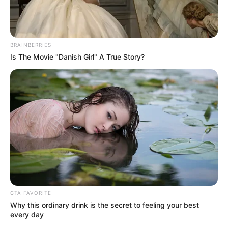
BRAINBERRIES
Is The Movie "Danish Girl" A True Story?
Αυτό που είναι βέβαιο ότι είναι ένας φθηνότερος,
γρηγορότερος θάνατος για τους Αμερικανούς που
αγαπούν να καταναλώνουν γενετικά μεταλλαγμένα
τρόφιμα. πιθανότατα δεν θα διεξαχθούν κλινικές δοκιμές
για την ασφάλεια της υγείας, κάτι που προσθέτει το
χάος. Δεν υπάρχει καμία ιδέα για το τι θα κάνει αυτό το
εργαστηριακό αίμα, με κρέας, μυς και έντερα στους
ανθρώπους, αλλά γνωρίζουμε ένα πράγμα σίγουρα.- Δεν
CTA FAVORITE
μπορεί να είναι καλό για εσάς. Διαφορετικά, οι
Why this ordinary drink is the secret to feeling your best
παγκοσμιοποιητές δεν θα τα χρηματοδοτούσαν και θα το
every day
έσπρωχναν στους ανθρώπους όπως κάνουν.