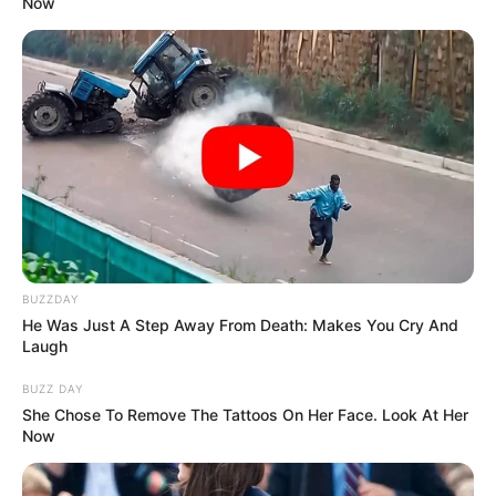
Now
“μη ασφαλές” είναι αυτόματα
ΑΣΦΑΛΕΣ – Πραγματικά;
Η ύπουλη FDA έχει δηλώσει επισήμως ότι οι τρέχουσες
απόψεις (και με ρηχή έρευνα από τους κατασκευαστές)
για τα γενετικά κατασκευασμένα συστατικά του αδύνατου
burger δεν είναι «αρκετές για να αποδείξουν την
ασφάλεια του SLH για κατανάλωση». Ωστόσο, μια
εκπρόσωπος της
Impossible Foods
είπε «το αδύνατο
μπιφτέκι είναι ασφαλές». Ετσι ουσιαστικά μας λένε,
BUZZDAY
φάτε.
He Was Just A Step Away From Death: Makes You Cry And
Laugh
BUZZ DAY
She Chose To Remove The Tattoos On Her Face. Look At Her
Now