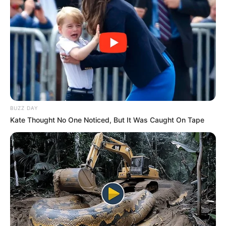
BUZZ DAY
Kate Thought No One Noticed, But It Was Caught On Tape
Μην σκέφτεστε για δηλητήρια που προκαλούν καρκίνο,
δυσλειτουργία του ανοσοποιητικού συστήματος και
άνοια, όπως το glyphosate ή το dicamba. Heck, οι
περισσότεροι GTO στην Αμερική έχουν δημιουργηθεί για
να αντέχουν ασυνήθιστα ποσά θανατηφόρων