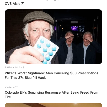
ΔΙΑΒΑΣΤΕ:
ΑΥΤΟ ΤΟ ΣΧΕΔΙΟ ΈΦΤΑΣΕ
CVS Aisle 7"
ΣΤΟ ΤΕΛΟΣ ΤΟΥ ΚΑΙ Η ΑΝΑΤΡΟΠΉ ΕΊΝΑΙ
ΔΕΔΟΜΈΝΗ ΓΙΑ ΑΥΤΟΥΣ ΠΟΥ
ΚΑΤΑΛΑΒΑΊΝΟΥΝ…
ΕΝΑ ΒΙΒΛΙΟ ΠΟΥ ΠΡΕΠΕΙ ΝΑ ΑΠΟΚΤΗΣΕΙΣ
FRIDAY PLANS
Pfizer's Worst Nightmare: Men Canceling $80 Prescriptions
For This 87¢ Blue Pill Hack
BUZZ DAY
Colorado Elk's Surprising Response After Being Freed From
Tire