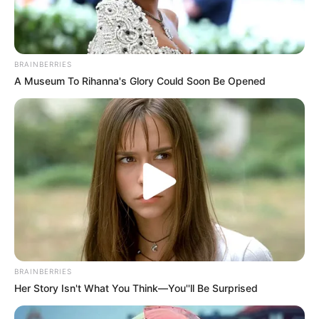
BRAINBERRIES
A Museum To Rihanna's Glory Could Soon Be Opened
Αυτό είναι σωστό. Το διάβασες σωστά. Ψεύτικο
κρέας που μοιάζει με μπριζόλα που κατασκευάζεται
σε εργαστήρια σύντομα θα βρίσκεται στα πιάτα
εστιατορίων δίπλα σε αυτήν την ψητή πατάτα.
Οι ψεύτικες μπριζόλες τυπώνονται κυριολεκτικά για να
μοιάζουν με δημοφιλή κομμάτια κρέατος. Αλλά δεν
είναι. Τι είναι λοιπόν; Ισχυροί τρισδιάστατοι εκτυπωτές
BRAINBERRIES
φτιάχνουν μπριζόλες, βγάζοντας 6 κιλά κρέατος κάθε
Her Story Isn't What You Think—You''ll Be Surprised
ώρα, με στόχο να εκτυπώνουν μια ολόκληρη αγελάδα που
μιμείται το κρέας Franken την ημέρα.