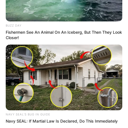
ΟΝΟΜΑ ΣΑΣ ΓΙΑ ΝΑ ΜΠΟΡΩ ΝΑ ΞΕΡΩ ΠΟΙΟΙ ΜΕ
ΒΟΗΘΑΤΕ
BUZZ DAY
Fishermen See An Animal On An Iceberg, But Then They Look
ΥΠΟΣΤΗΡΙΞΤΕ ΤΟΝ ΑΓΩΝΑ ΜΑΣ
Closer!
Επισκεφτείτε
το κανάλι μου στο youtube
αν
ψάχνετε πραγματικά να βρείτε την αλήθεια… Η
Ενημέρωση που δεν θα ακούσετε ποτέ από τα
κυρίαρχα ΜΜΕ… Υποστηρίξτε αυτόν τον αγώνα με
την εγγραφή, τα κόσμια σχόλια και τα λάικ σας…
NAVY SEAL'S BUG IN GUIDE
Navy SEAL: If Martial Law Is Declared, Do This Immediately
FACEBOOK
ΑΡΈΣΕΙ