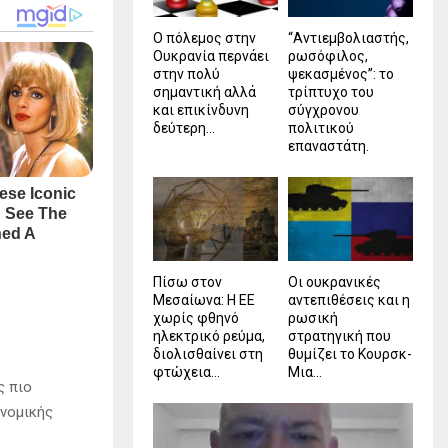
Ο πόλεμος στην
“Αντιεμβολιαστής,
Ουκρανία περνάει
ρωσόφιλος,
στην πολύ
ψεκασμένος”: το
σημαντική αλλά
τρίπτυχο του
και επικίνδυνη
σύγχρονου
δεύτερη...
πολιτικού
επαναστάτη.
Πίσω στον
Οι ουκρανικές
Μεσαίωνα: Η ΕΕ
αντεπιθέσεις και η
χωρίς φθηνό
ρωσική
ηλεκτρικό ρεύμα,
στρατηγική που
διολισθαίνει στη
θυμίζει το Κουρσκ-
φτώχεια...
Μια...
ς πιο
ονομικής