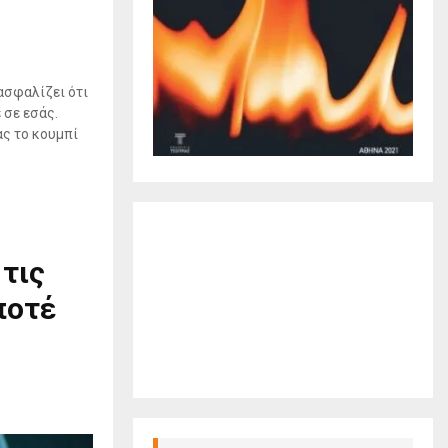
ασφαλίζει ότι
 σε εσάς.
ας το κουμπί
 τις
ποτέ