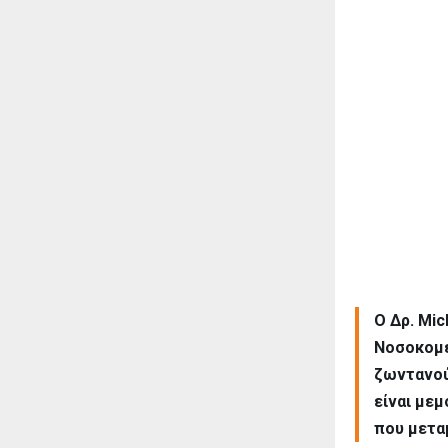
Ο Δρ. Mic
Νοσοκομε
ζωντανού
είναι με
που μεταμ