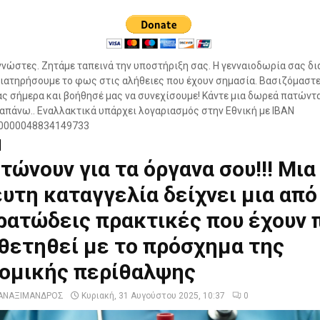
νώστες. Ζητάμε ταπεινά την υποστήριξη σας. Η γενναιοδωρία σας δι
ιατηρήσουμε το φως στις αλήθειες που έχουν σημασία. Βασιζόμαστε
ς σήμερα και βοήθησέ μας να συνεχίσουμε! Κάντε μια δωρεά πατώντ
πάνω.. Εναλλακτικά υπάρχει λογαριασμός στην Εθνική με IBAN
0000048834149733
τώνουν για τα όργανα σου!!! Μια
υτη καταγγελία δείχνει μια από
ρατώδεις πρακτικές που έχουν 
θετηθεί με το πρόσχημα της
νομικής περίθαλψης
ΑΝΑΞΙΜΑΝΔΡΟΣ
Κυριακή, 31 Αυγούστου 2025, 10:37
0