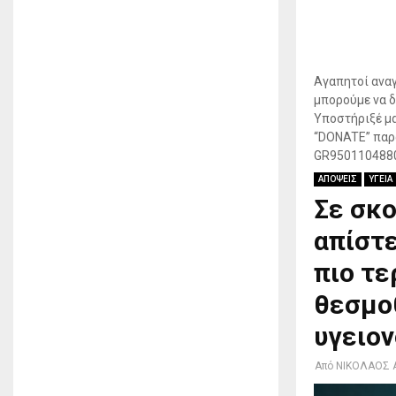
Αγαπητοί αναγ
μπορούμε να δ
Υποστήριξέ μα
“DONATE” παρα
GR950110488
ΑΠΟΨΕΙΣ
ΥΓΕΙΑ
Σε σκο
απίστε
πιο τε
θεσμο
υγειο
Από
ΝΙΚΟΛΑΟΣ 