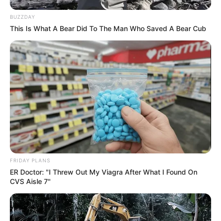
BUZZDAY
This Is What A Bear Did To The Man Who Saved A Bear Cub
FRIDAY PLANS
ER Doctor: "I Threw Out My Viagra After What I Found On
CVS Aisle 7"