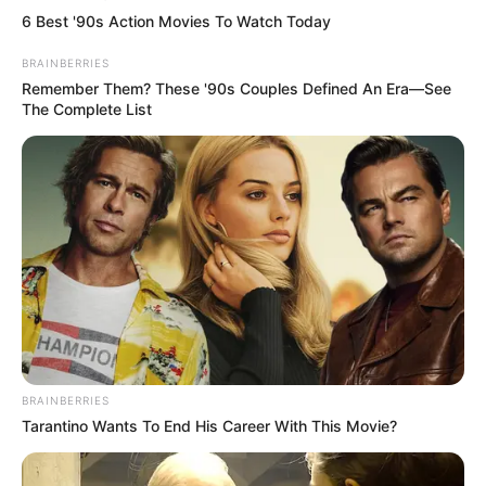
6 Best '90s Action Movies To Watch Today
BRAINBERRIES
Remember Them? These '90s Couples Defined An Era—See
The Complete List
ΣΤΗΡΙΞΤΕ ΤΗΝ ΠΡΟΣΠΑΘΕΙΑ ΜΑΣ.. ΜΗΝ
ΑΦΗΣΕΤΕ ΝΑ ΚΛΕΙΣΕΙ ΑΥΤΟ ΤΟ ΙΣΤΟΛΟΓΙΟ…
ΒΟΗΘΕΙΣΤΕ ΜΑΣ ΚΑΝΟΝΤΑΣ ΜΙΑ
ΔΩΡΕΑ
..
ΠΑΤΗΣΤΕ ΤΟ ΚΟΥΜΠΙ “DONATE”
ΠΑΡΑΚΑΤΩ
(απλά εδώ να τονίσω ότι για να
BRAINBERRIES
Tarantino Wants To End His Career With This Movie?
προχωρήσει η διαδικασία με το DONATE, ΔΕΝ
πρέπει να τσεκάρετε το κουτί που σας ζητάει να
διατηρήσει τα στοιχεία σας)…
ΕΑΝ ΚΑΠΟΙΟΙ ΔΕΝ