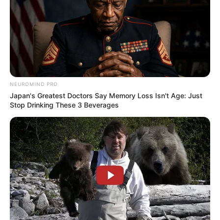
ψάχνετε πραγματικά να βρείτε την αλήθεια… Η
Ενημέρωση που δεν θα ακούσετε ποτέ από τα
κυρίαρχα ΜΜΕ… Υποστηρίξτε αυτόν τον αγώνα με
την εγγραφή, τα κόσμια σχόλια και τα λάικ σας…
NEUROMIND PRO
FACEBOOK
ΑΡΈΣΕΙ
Japan's Greatest Doctors Say Memory Loss Isn't Age: Just
Stop Drinking These 3 Beverages
YOUTUBE
ΕΓΓΡΑΦΕΊΤΕ
EMAIL
ΑΚΟΛΟΥΘΉΣΤΕ