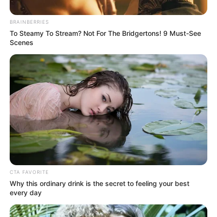
ΝΑ ΥΠΟΚΎΨΕΤΕ ΏΣΤΕ ΝΑ ΔΕΧΤΕΊΤΕ ΟΙΚΙΟΘΕΛΏΣ ΤΑ
ΕΜΒÓΛΙΑ ΤΟΥΣ. ΕΆΝ ΔΕΝ ΤΑ ΔΕΧΤΕΊΤΕ ΘΑ ΠΡΈΠΕΙ ΝΑ
BRAINBERRIES
ΚΆΝΕΤΕ ΣΥΧΝΆ ΤΕΣΤ, ΝΑ ΦΟΡΆΤΕ ΦΊΜΩΤΡΑ ΤΑ ΟΠΟΊΑ
To Steamy To Stream? Not For The Bridgertons! 9 Must-See
ΘΑ ΠΛΗΡΏΝΕΤΕ ΑΠΌ ΤΗΝ ΤΣΈΠΗ ΣΑΣ. ΠΟΙΟΣ ΚΕΡΔΊΖΕΙ
Scenes
ΑΠΌ ΌΛΑ ΑΥΤΆ; ΤΟ ΚΡΆΤΟΣ!
CTA FAVORITE
Why this ordinary drink is the secret to feeling your best
every day