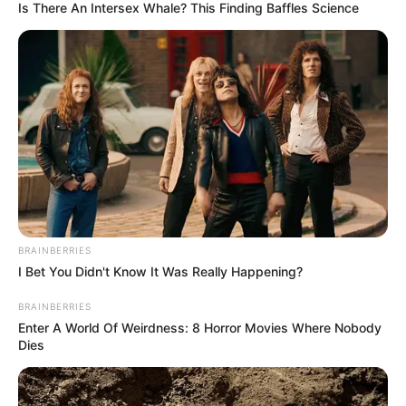
Is There An Intersex Whale? This Finding Baffles Science
BRAINBERRIES
I Bet You Didn't Know It Was Really Happening?
ΜΗ ΔΊΝΕΤΕ ΚΑΜΊΑ ΣΗΜΑΣΊΑ ΣΤΙΣ
BRAINBERRIES
ΑΠΕΙΛΈΣ ΤΟΥΣ. ΔΕΝ ΤΟΥΣ “ΠΑΙΖΟΥΜΕ”
Enter A World Of Weirdness: 8 Horror Movies Where Nobody
!!!!
Dies
ΔΕΝ ΙΣΧΎΕΙ ΚΑΜΊΑ ΥΠΟΧΡΕΩΤΙΚΌΤΗΤΑ ΣΕ ΙΑΤΡΙΚΈΣ
ΠΡΆΞΕΙΣ ΧΩΡΊΣ ΤΗ ΣΥΝΑΊΝΕΣΗ ΣΑΣ. ΟΎΤΕ ΕΜΒÓΛΙΑ,