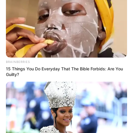
ΤΑ ΔΥΟ ΠΡΑΓΜΑΤΑ, ΤΟ ΧΡΗΜΑ ΚΑΙ Ο ΦΟΒΟΣ ΗΤΑΝ
ΠΑΝΤΑ ΤΑ ΜΕΓΑΛΑ ΤΟΥΣ ΟΠΛΑ ΓΙΑ ΝΑ ΜΑΣ ΕΧΟΥΝ
ΜΕΣΑ ΣΤΟ ΚΛΟΥΒΙ. ΚΑΙ ΜΑΛΙΣΤΑ ΝΑ ΜΗΝ ΜΠΟΡΟΥΜΕ
ΝΑ ΔΟΥΜΕ ΤΟ ΠΟΡΤΑΚΙ ΠΟΥ ΕΙΝΑΙ ΑΝΟΙΚΤΟ.
Ε ΛΟΙΠΟΝ ΕΚΕΙ ΘΑ ΠΡΕΠΕΙ ΝΑ ΤΟΥΣ ΚΤΥΠΗΣΟΥΜΕ. ΣΤΑ
ΜΕΓΑΛΑ ΤΟΥΣ ΟΠΛΑ. ΕΚΕΙ ΠΟΥ ΔΕΝ ΠΙΣΤΕΥΟΥΝ ΠΟΤΕ
ΟΤΙ ΘΑ ΜΠΟΡΟΥΣΑΜΕΕ ΝΑ ΤΟΥΣ ΚΤΥΠΗΣΟΥΜΕ. ΚΑΙ ΑΝ
ΤΟ ΚΑΝΟΥΜΕ ΟΛΟΙ ΜΑΣ ΑΥΤΟ, ΕΑΝ ΑΚΟΛΟΥΘΗΣΟΥΜΕ
BRAINBERRIES
ΤΙΣ ΣΩΣΤΕΣ ΣΥΜΒΟΥΛΕΣ ΠΟΥ ΑΝΑΦΕΡΕΙ ΣΤΟ ΚΕΙΜΕΝΟ Ο
15 Things You Do Everyday That The Bible Forbids: Are You
ΦΙΛΟΣ ΜΑΣ, ΕΜΕΙΣ ΘΑ ΒΓΟΥΜΕ ΝΙΚΗΤΕΣ. ΕΠΟΜΕΝΩΣ
Guilty?
ΜΗΝ ΜΕ ΡΩΤΑΣ ΠΩΣ ΝΑ ΤΟ ΚΑΝΕΙΣ ΑΥΤΟ ΑΔΕΛΦΕ.
ΑΠΛΑ ΚΑΝΤΟ. ΣΠΑΜΕ ΤΟΝ ΓΟΡΔΙΟ ΔΕΣΜΟ. ΚΑΙ
ΑΝΟΙΓΟΥΜΕ ΤΟΝ ΦΑΥΛΟ ΚΥΚΛΟ ΤΗΣ ΓΕΝΝΟΚΤΟΝΙΑΣ
ΣΤΗΝ ΟΠΟΙΑ ΜΑΣ ΕΧΟΥΝ ΑΝΑΓΚΑΣΕΙ ΝΑ ΖΟΥΜΕ.
ΔΕΝ ΔΕΧΟΜΑΣΤΕ ΤΑ “ΔΩΡΑ” ΤΟΥΣ. ΔΕΝ ΠΑΙΖΟΥΜΕ ΜΕ
ΤΑ ΔΙΚΑ ΤΟΥΣ ΟΠΛΑ. ΚΑΙ ΤΟΥΣ ΑΙΦΝΙΔΙΑΖΟΥΜΕ. ΚΑΙ
ΤΟΥΣ ΝΙΚΑΜΕ. ΛΙΓΟ ΕΜΕΙΝΕ ΑΔΕΛΦΙΑ. ΠΑΜΕ ΝΑ ΤΟ