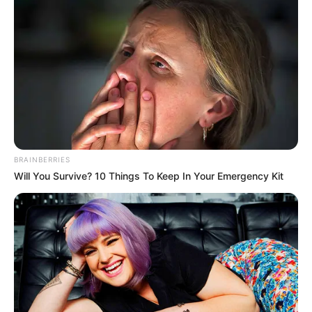
ΜΑΖΕΥΤΕΊΤΕ ΣΕ ΣΠΊΤΙΑ ΦΊΛΩΝ, ΚΆΝΤΕ ΠΆΡΤΙ, ΖΉΣΤΕ
ΑΠΛΆ ΚΑΙ ΕΛΕΎΘΕΡΑ, ΣΤΑΜΑΤΉΣΤΕ ΚΆΘΕ ΕΊΔΟΥΣ
ΠΛΗΡΩΜΈΣ ΠΡΟΣ ΤΟ ΔΗΜΌΣΙΟ… ΟΎΤΕ ΠΟΡΕΊΕΣ
ΧΡΕΙΆΖΟΝΤΑΙ, ΟΎΤΕ ΕΞΕΓΈΡΣΕΙΣ, ΟΎΤΕ ΒΊΑΙΕΣ
ΑΝΤΙΔΡΆΣΕΙΣ. ΑΥΤΉ ΕΊΝΑΙ Η ΛΎΣΗ, ΌΜΟΡΦΑ, ΉΡΕΜΑ ΚΑΙ
ΑΝΈΞΟΔΑ. ΚΑΙ ΜΑΝΤΈΨΤΕ ΠΟΙΟΣ ΘΑ ΚΕΡΔΊΣΕΙ ΚΑΙ
ΠΟΙΟΣ ΘΑ ΧΆΣΕΙ..
ΕΤΣΙ ΑΚΡΙΒΩΣ ΟΠΩΣ ΜΑΣ ΤΑ ΛΕΕΙ Ο ΦΙΛΟΣ
ΜΑΣ ΕΙΝΑΙ. ΜΑΝΤΕΨΤΕ ΠΟΙΟΣ ΘΑ ΚΕΡΔΙΣΕΙ
BRAINBERRIES
ΚΑΙ ΠΟΙΟΣ ΘΑ ΧΑΣΕΙ.
Will You Survive? 10 Things To Keep In Your Emergency Kit
ΟΠΩΣ ΕΓΡΑΨΑ ΚΑΙ ΣΤΗΝ ΕΙΣΑΓΩΓΗ ΤΟΥ ΑΡΘΡΟΥ,
ΠΟΛΛΕΣ ΦΟΡΕΣ Η ΛΥΣΗ ΕΙΝΑΙ ΠΟΛΥ ΠΙΟ ΑΠΛΗ ΑΠΟ ΟΤΙ
ΝΟΜΙΖΟΥΜΕ. ΔΕΝ ΕΧΕΙ ΝΑ ΚΑΝΕΙ ΜΕ ΤΟ ΜΕΓΕΘΟΣ ΤΟΥ
ΠΡΟΒΛΗΜΑΤΟΣ, ΑΛΛΑ ΜΕ ΤΟΝ ΤΡΟΠΟ ΣΚΕΨΗΣ ΜΑΣ.
ΔΕΝ ΣΑΣ ΕΧΩ ΠΕΙ ΟΤΙ ΕΝΩ ΜΑΣ ΕΧΟΥΝ ΒΑΛΕΙΣ Ε ΕΝΑ
ΚΛΟΥΒΙ, ΤΟ ΠΟΡΤΑΚΙ ΤΟΥ ΕΙΝΑΙ ΑΝΟΙΚΤΟ ΚΑΙ ΟΠΟΙΟΣ
ΘΕΛΕΙ ΜΠΟΡΕΙ ΝΑ ΒΓΕΙ ΑΠΟ ΕΚΕΙ ΜΕΣΑ; ΝΑΙ ΟΜΩΣ,