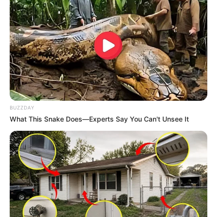
BUZZDAY
What This Snake Does—Experts Say You Can't Unsee It