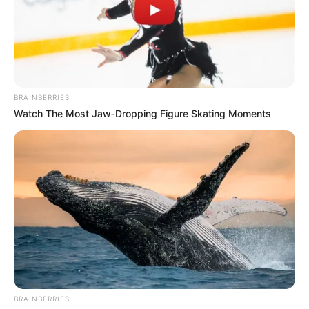
ΠΟΛΛΕΣ ΦΟΡΕΣ ΟΣΟ ΔΥΣΚΟΛΗ ΚΑΙ ΑΝ ΕΙΝΑΙ Η
ΚΑΤΑΣΤΑΣΗ ΤΗΝ ΟΠΟΙΑ ΑΝΤΙΜΕΤΩΠΙΖΟΥΜΕ, Η ΛΥΣΗ
ΕΙΝΑΙ ΠΟΛΥ ΠΙΟ ΑΠΛΗ ΑΠΟ ΟΤΙ ΦΑΙΝΕΤΑΙ ΝΑ ΕΙΝΑΙ. ΤΙ
ΕΚΑΝΕ Ο ΜΕΓΑΣ ΑΛΕΞΑΝΔΡΟΣ; ΕΚΟΨΕ ΤΟΝ ΓΟΡΔΙΟ
ΔΕΣΜΟ. ΑΥΤΟ ΠΡΕΠΕΙ ΝΑ ΚΑΝΟΥΜΕ ΚΑΙ ΕΜΕΙ ΛΟΙΠΟΝ
BRAINBERRIES
ΣΤΙΣ ΜΕΡΕΣ ΜΑΣ. ΣΠΑΜΕ ΤΟΝ ΓΟΡΔΙΟ ΔΕΣΜΟ.
Watch The Most Jaw‑Dropping Figure Skating Moments
ΑΚΟΛΟΥΘΕΙ ΕΝΑ ΚΕΙΜΕΝΟ ΠΟΥ ΨΑΡΕΨΑ ΣΤΟ
ΔΙΑΔΙΚΤΥΟ, ΤΟ ΟΠΟΙΟ ΔΥΣΤΥΧΩΣ ΔΕΝ ΕΧΕΙ
ΑΡΘΡΟΓΡΑΦΟ ΓΙΑ ΝΑ ΤΟΝ ΑΝΑΦΕΡΩ, ΟΜΩΣ ΜΕ ΒΡΙΣΚΕΙ
ΑΠΟΛΥΤΩΣ ΣΥΜΦΩΝΟ ΜΕ ΟΣΑ ΓΡΑΦΕΙ ΚΑΙ ΓΙΑ ΑΥΤΟ ΤΟ
ΑΝΑΔΕΙΚΝΥΩ.
BRAINBERRIES