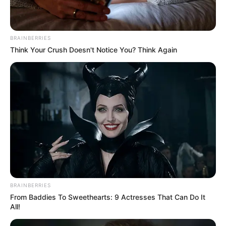
BRAINBERRIES
Think Your Crush Doesn't Notice You? Think Again
ΕΠΙΛΈΞΤΕ ΜΙΑ ΑΠΛΉ ΖΩΉ, ΒΌΛΤΑ ΣΤΗ ΦΎΣΗ, ΣΕ
ΠΑΡΑΛΊΕΣ, ΠΆΡΚΑ, ΠΆΡΤΕ ΈΝΑ ΚΑΦΈ ΣΤΟ ΧΈΡΙ,
ΠΗΓΑΊΝΕΤΕ ΜΕ ΤΗΝ ΠΑΡΈΑ ΣΑΣ ΣΕ ΤΑΒΕΡΝΆΚΙΑ ΠΟΥ
ΔΕΝ ΖΗΤΟΎΝ ΦΊΜΩΤΡΑ, ΣΤΗΡΊΞΤΕ ΤΗΝ ΤΟΠΙΚΉ
ΚΟΙΝΩΝΊΑ ΚΑΙ ΜΗΝ ΨΩΝΊΖΕΤΕ ΑΠΌ ΜΕΓΆΛΕΣ ΓΝΩΣΤΈΣ
ΑΛΥΣΊΔΕΣ, ΨΩΝΊΣΤΕ ΑΠΌ ΤΟ ΚΡΕΟΠΩΛΕΊΟ ΤΗΣ
BRAINBERRIES
ΓΕΙΤΟΝΙΆΣ ΣΑΣ, ΑΠΌ ΤΟ ΙΧΘΥΟΠΩΛΕΊΟ, ΑΠΌ ΜΑΝΆΒΙΚΟ,
From Baddies To Sweethearts: 9 Actresses That Can Do It
ΑΠΌ ΛΑΪΚΈΣ ΑΓΟΡΈΣ, ΑΠΌ ΜΊΝΙΜΑΡΚΕΤ, ΑΠΌ
All!
ΑΠΟΘΉΚΕΣ, ΠΑΡΑΓΓΕΊΛΕΤΕ ΑΠΌ ΤΟ ΔΙΑΔΊΚΤΥΟ,