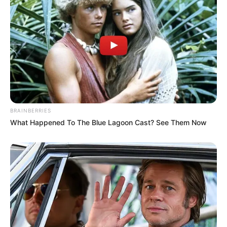
ΑΝ ΘΈΛΕΤΕ ΝΑ ΜΠΕΊΤΕ ΣΕ ΣΟΥΠΕΡΜΆΡΚΕΤ ΘΑ ΠΡΈΠΕΙ
ΝΑ ΦΟΡΆΤΕ ΦΊΜΩΤΡΟ. ΠΟΙΟΣ ΚΕΡΔΊΖΕΙ ΑΠΌ ΤΑ
ΦΊΜΩΤΡΑ; ΤΟ ΚΡΆΤΟΣ! ΑΝ ΘΈΛΕΤΕ ΝΑ ΕΡΓΑΣΤΕΊΤΕ ΘΑ
BRAINBERRIES
ΠΡΈΠΕΙ ΝΑ ΚΆΝΕΤΕ ΣΥΧΝΆ ΤΕΣΤ ΤΟ ΟΠΟΊΟ ΘΑ
What Happened To The Blue Lagoon Cast? See Them Now
ΠΛΗΡΏΝΕΤΕ ΑΠΌ ΤΗΝ ΤΣΈΠΗ ΣΑΣ. ΠΟΙΟΣ ΚΕΡΔΊΖΕΙ
ΑΠΌ ΤΑ ΤΕΣΤ; ΤΟ ΚΡΆΤΟΣ! ΑΝ ΘΈΛΕΤΕ ΝΑ ΑΠΟΦΎΓΕΤΕ
ΌΛΑ ΑΥΤΆ ΚΑΙ ΝΑ ΒΡΕΊΤΕ ΤΟ ΔΊΚΙΟ ΣΑΣ ΘΑ ΠΡΈΠΕΙ ΝΑ
ΚΙΝΗΘΕΊΤΕ ΝΟΜΙΚΆ ΚΑΙ ΕΝΝΟΕΊΤΑΙ ΌΤΙ ΘΑ ΔΙΚΑΙΩΘΕΊΤΕ.
ΝΑΙ ΑΛΛΆ ΑΥΤΌ ΈΧΕΙ ΚΌΣΤΟΣ, ΔΙΚΗΓΌΡΟ,
ΠΑΡΆΣΤΑΣΗ, ΠΑΡΆΒΟΛΑ ΚΑΙ ΔΙΚΑΣΤΙΚΆ
ΈΞΟΔΑ.