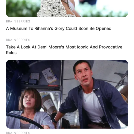
ΚΑΝΟΥΜΕ ΣΩΣΤΑ ΜΕΧΡΙ ΤΟ ΤΕΛΟΣ. ΣΠΑΜΕ ΤΟΝ ΓΟΡΔΙΟ
ΔΕΣΜΟ.
BRAINBERRIES
ΔΙΑΒΑΣΤΕ:
REINER FUELLMICH: ΑΓΑΠΗΤΟΙ ΦΙΛΟΙ ΚΑΤΙ
A Museum To Rihanna's Glory Could Soon Be Opened
ΣΥΜΒΑΙΝΕΙ. ΤΟ ΠΑΓΙΩΜΕΝΟ ΜΕΤΩΠΟ ΤΩΝ
ΚΑΤΑΣΚΕΥΑΣΤΩΝ ΤΗΣ ΚΟΡΟΝΑ, ΣΕΙΕΤΑΙ ΚΑΙ
BRAINBERRIES
Take A Look At Demi Moore's Most Iconic And Provocative
ΔΙΑΛΥΕΤΑΙ.
Roles
ΝΙΚΟΛΑΟΣ ΑΝΑΞΙΜΑΝΔΡΟΣ
BRAINBERRIES