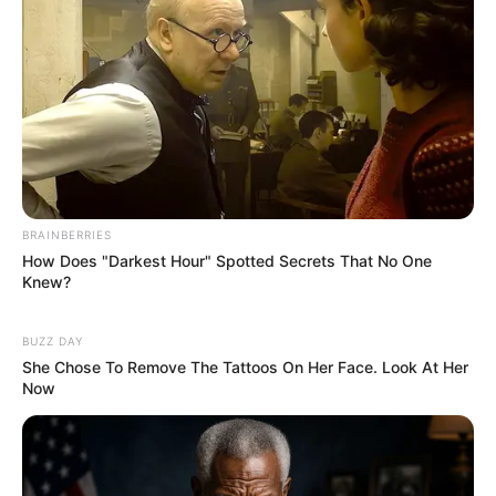
ΘΕΛΕΤΕ ΝΑ ΔΩΣΕΤΕ ΣΤΟΙΧΕΙΑ ΤΗΣ ΚΑΡΤΑΣ
ΣΑΣ ΣΤΟ ΔΙΑΔΙΚΤΥΟ, Η ΑΠΛΑ ΔΕΝ ΤΑ
ΚΑΤΑΦΕΡΝΕΤΕ ΜΕ ΑΥΤΑ, ΜΠΟΡΕΙΤΕ ΝΑ ΜΟΥ
ΚΑΤΑΘΕΣΕΤΕ ΣΕ ΛΟΓΑΡΙΑΣΜΟ ΣΤΗΝ ΕΘΝΙΚΗ
ΜΕ IBAN GR9501104880000048834149733
(ΣΤΟ ΟΝΟΜΑ ΕΥΤΥΧΙΑ ΝΙΚΑ) ΓΡΑΦΟΝΤΑΣ ΩΣ
ΔΙΚΑΙΟΛΟΓΙΑ “ΔΩΡΕΑ” ΚΑΙ ΑΝ ΘΕΛΕΤΕ ΚΑΙ ΤΟ
ΟΝΟΜΑ ΣΑΣ ΓΙΑ ΝΑ ΜΠΟΡΩ ΝΑ ΞΕΡΩ ΠΟΙΟΙ ΜΕ
BRAINBERRIES
ΒΟΗΘΑΤΕ
How Does "Darkest Hour" Spotted Secrets That No One
Knew?
ΥΠΟΣΤΗΡΙΞΤΕ ΤΟΝ ΑΓΩΝΑ ΜΑΣ
BUZZ DAY
She Chose To Remove The Tattoos On Her Face. Look At Her
Now
Επισκεφτείτε
το κανάλι μου στο youtube
αν