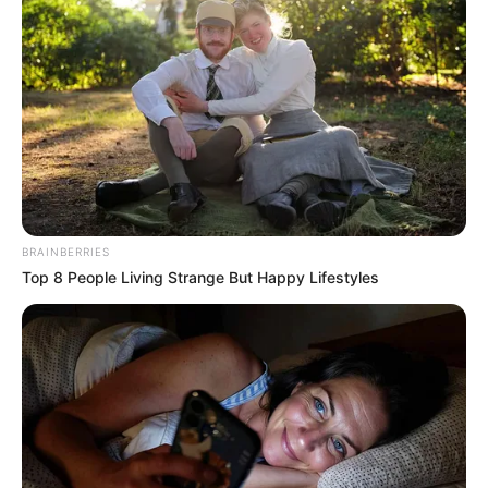
ΑΓΝΟΉΣΤΕ ΤΟΥΣ ΚΑΙ ΑΦΉΣΤΕ ΤΟΥΣ ΝΑ ΤΡΏΓΟΝΤΑΙ ΜΕ
ΤΑ ΡΟΎΧΑ ΤΟΥΣ. ΚΆΝΤΕ ΑΠΟΧΉ ΑΠΌ ΌΛΑ, ΜΗ
ΨΩΝΊΖΕΤΕ ΑΠΌ ΚΑΤΑΣΤΉΜΑΤΑ ΠΟΥ ΑΠΑΙΤΟΎΝ
ΦΊΜΩΤΡΟ, ΠΙΣΤΟΠΟΙΗΤΙΚΌ Ή ΤΕΣΤ. ΜΗ ΔΈΧΕΣΤΕ
ΑΠΕΙΛΈΣ ΑΠΌ ΚΑΝΈΝΑΝ ΕΡΓΟΔΌΤΗ ΚΑΙ ΑΝΑΓΚΆΣΤΕ
ΤΟΝ ΝΑ ΣΑΣ ΑΠΟΛΎΣΕΙ ΚΑΙ ΝΑ ΣΑΣ ΚΑΤΑΒΆΛΕΙ
ΑΠΟΖΗΜΊΩΣΗ. ΌΠΩΣ ΕΠΊΣΗΣ ΚΑΙ ΝΑ ΣΑΣ ΔΏΣΕΙ
ΕΓΓΡΆΦΩΣ ΤΙΣ ΑΠΕΙΛΈΣ ΤΟΥ.
BRAINBERRIES
Top 8 People Living Strange But Happy Lifestyles