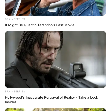
ΠΟΙΟΣ ΚΕΡΔΊΖΕΙ ΑΠΌ ΑΥΤΆ; ΤΟ ΚΡΆΤΟΣ! ΚΑΤΑΛΆΒΑΤΕ
ΤΏΡΑ ΤΗΝ ΠΟΝΗΡΙΆ ΤΟΥΣ ΚΑΙ ΠΟΥ ΑΚΡΙΒΏΣ ΘΈΛΟΥΝ
ΝΑ ΣΑΣ ΟΔΗΓΉΣΟΥΝ; ΌΤΙ ΕΝΈΡΓΕΙΑ ΚΙ ΑΝ ΚΆΝΕΤΕ ΓΙΑ
BRAINBERRIES
ΝΑ ΑΠΟΚΤΉΣΕΤΕ ΜΙΑ “ΦΥΣΙΟΛΟΓΙΚΉ ΖΩΉ” ΘΑ ΈΧΕΙ
It Might Be Quentin Tarantino's Last Movie
ΚΌΣΤΟΣ ΑΠΌ ΤΟ ΟΠΟΊΟ ΚΕΡΔΊΖΕΙ ΤΟ ΚΡΆΤΟΣ. ΓΙ ΑΥΤΌ
ΣΑΣ ΑΠΕΙΛΟΎΝ. ΓΙΑ ΝΑ ΚΑΤΑΦΎΓΕΤΕ ΣΤΑ ΕΜΒÓΛΙΑ, ΤΑ
ΟΠΟΊΑ ΕΊΝΑΙ ΔΩΡΕΆΝ ΓΙΑ ΕΣΆΣ.
ΑΝΑΡΩΤΗΘΕΊΤΕ ΜΌΝΟ ΓΙΑ ΠΟΙΟ ΛΌΓΟ ΈΧΟΥΝ ΛΥΣΆΞΕΙ
ΝΑ ΣΑΣ ΕΜΒΟΛΙΆΣΟΥΝ ΜΕ ΈΝΑ ΠΕΙΡΑΜΑΤΙΚΌ
ΣΚΕΎΑΣΜΑ ΠΟΥ ΉΔΗ ΈΧΕΙ ΕΠΙΦΈΡΕΙ ΑΜΈΤΡΗΤΟΥΣ
ΘΑΝΆΤΟΥΣ ΚΑΙ ΠΑΡΕΝΈΡΓΕΙΕΣ… ΠΡΈΠΕΙ ΝΑ
ΚΑΤΑΛΆΒΕΤΕ ΕΠΙΤΈΛΟΥΣ ΌΤΙ ΕΊΣΑΣΤΕ ΕΛΕΎΘΕΡΟΙ
ΆΝΘΡΩΠΟΙ ΚΑΙ ΔΕΝ ΑΝΉΚΕΤΕ ΣΕ ΚΑΝΈΝΑΝ.
ΕΣΕΊΣ
ΟΡΊΖΕΤΕ ΤΗ ΖΩΉ ΣΑΣ, ΤΟ ΣΏΜΑ ΣΑΣ ΚΑΙ ΤΗΝ ΥΓΕΊΑ
BRAINBERRIES
ΣΑΣ.
Hollywood's Inaccurate Portrayal of Reality - Take a Look
Inside!
ΤΟ ΈΧΩ ΠΕΙ ΠΟΛΛΈΣ ΦΟΡΈΣ ΚΑΙ ΤΟ ΞΑΝΑΛΈΩ: