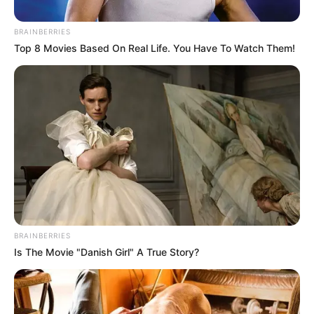
BRAINBERRIES
Top 8 Movies Based On Real Life. You Have To Watch Them!
ΑΠΟΨΕΙΣ
ΔΙΕΘΝΗ
ΑΔΡΕΝΟΧΡΩΜΑ – ΑΠΑΓΩΓΕΣ ΠΑΙΔΙΩΝ
ΚΑΙ ΤΟ DEAL 21-GR 40 000 ΕΥΡΏ. ΓΙΑΤΊ 21
ΓΡΑΜΜΆΡΙΑ ?
ΑΔΡΕΝΟΧΡΩΜΑ – ΑΠΑΓΩΓΕΣ ΠΑΙΔΙΩΝ ΚΑΙ ΤΟ DEAL 21-GR 40
000 ΕΥΡΏ. ΓΙΑΤΊ 21 ΓΡΑΜΜΆΡΙΑ ? Δεν γνωρίζω πόσοι από
εσάς έχετε δει και την ταινία...
BRAINBERRIES
ΚΟΙΝΩΝΙΚΑ ΔΙΚΤΥΑ
Is The Movie "Danish Girl" A True Story?
FACEBOOK
ΑΡΈΣΕΙ
YOUTUBE
ΕΓΓΡΑΦΕΊΤΕ