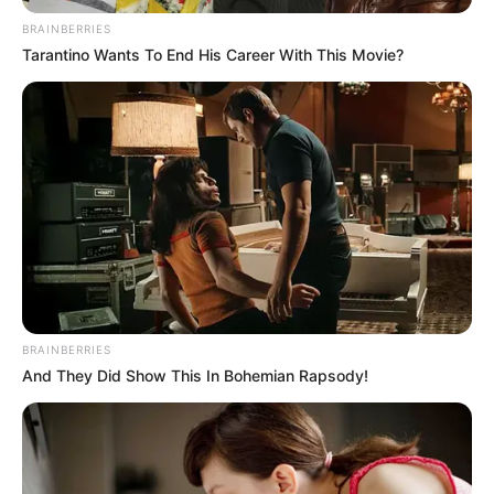
ΤΟ ΦΩΣ ΗΡΘΕ ΓΙΑ ΝΑ...
BRAINBERRIES
Tarantino Wants To End His Career With This Movie?
ΕΝΑΣ ΚΟΚΚΙΝΟΣ ΟΚΤΩΒΡΗΣ
Σι και Πούτιν θα
ΞΕΚΙΝΑ.. Επιτέλους
συναντηθούν την επόμενη
μπαίνουμε σε αυτό
εβδομάδα για πρώτη φορά
το_ΓΕΓΟΝΟΣ της ΘΥΕΛΛΑΣ
μετά...
BRAINBERRIES
And They Did Show This In Bohemian Rapsody!
BRICS: Η Ρωσία Και Η Ινδία
Το Judicial Watch
Δεν Χρειάζονται Πια Δολάριο
αποκαλύπτει το σχέδιο
ΗΠΑ
προπαγάνδας της
κυβέρνησης Μπάιντεν για