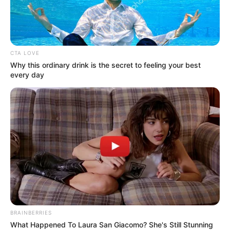
CTA LOVE
Why this ordinary drink is the secret to feeling your best
ΔΗΜΟΦΙΛΗ ΑΡΘΡΑ
every day
BRAINBERRIES
Συνέντευξη Alexander Dugin σχολιάζοντας
What Happened To Laura San Giacomo? She's Still Stunning