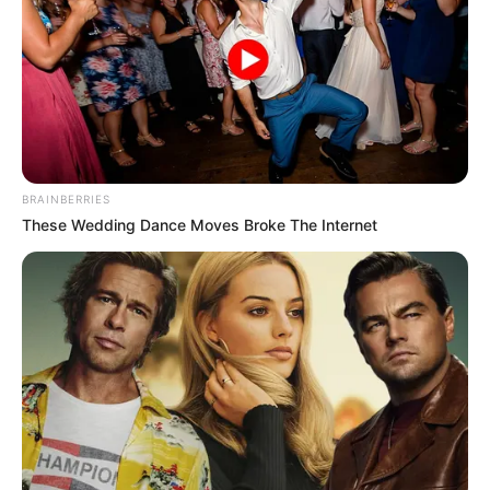
Διέρρευσε η κρίσιμη
Μια σημαντική και δίκαιη
συμφωνία ΕΕ – Pfizer
ανάλυση της ομιλίας του
Πούτιν.. Ο οποίος δεν...
BRAINBERRIES
These Wedding Dance Moves Broke The Internet
ΙΡΙΔΙΖΟΝΤΕΣ ΘΩΡΑΚΕΣ ΠΟΛΕΜΙΣΤΩΝ
ΑΝΤΑΝΑΚΛΟΥΝ ΤΟ ΦΩΣ ΣΤΟ ΣΤΕΡΕΩΜΑ
ΚΑΙ ΣΦΡΑΓΙΖΟΥΝ ΤΗΝ ΝΥΧΤΑ.
Δευτέρα, 24 Μαΐου 2021, 14:02