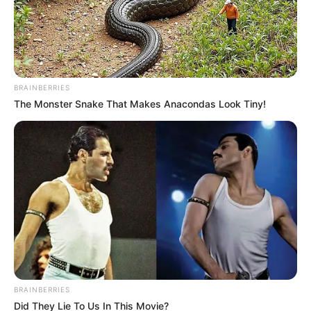
BRAINBERRIES
Μια μάζωξη με μήνυμα από Φρυκτωρίες
The Monster Snake That Makes Anacondas Look Tiny!
Παρασκευή, 30 Σεπτεμβρίου 2022, 18:52
Μια μάζωξη με μήνυμα από...
Αυτός που ελέγχει τον καιρό
ΠΟΛΕΜΟΣ ΜΕΣΑ ΣΤΟ
ελέγχει τον κόσμο
ΠΕΝΤΑΓΩΝΟ..
BRAINBERRIES
Did They Lie To Us In This Movie?