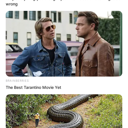
wrong
κβαντικού
..ΑΥΤΙΑ ΜΑΣ ΣΤΗΝ
χρηματοοικονομικού
ΓΕΡΜΑΝΙΑ… ΤΙ ΕΙΝΑΙ ΠΟΛΥ...
συστήματος (QFS);
Ανοιχτή επιστολή
ΝΙΚΟΣ ΑΝΤΩΝΙΑΔΗΣ: Η
υγειονομικών προς Πλεύρη:
ΕΠΙΣΤΟΛΗ ΠΑΡΑΙΤΗΣΗΣ ΜΟΥ
Να επιστρέψουμε στη
ΑΠΟ ΤΗ ΝΟΜΙΚΗ
δουλειά μας – Οι...
ΕΚΠΡΟΣΩΠΗΣΗ ΤΟΥ
BRAINBERRIES
ΦΑΙΔΩΝΑ...
The Best Tarantino Movie Yet