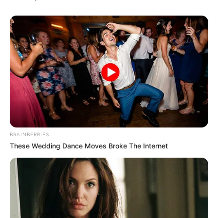
Ο ενεργειακός «Ψυχρός
Οι Γερμανοί πολίτες ζητούν
Πόλεμος»
ανοιχτά ρήξη με τις ΗΠΑ
μετά την επίθεση...
Email address:
BRAINBERRIES
These Wedding Dance Moves Broke The Internet