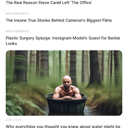
The Real Reason Steve Carell Left 'The Office'
BRAINBERRIES
The Insane True Stories Behind Cameron's Biggest Films
BRAINBERRIES
Plastic Surgery Splurge: Instagram Model's Quest For Barbie
Looks
Αφαίρεση εμφυτεύματος και βιοτσιπ από
τις δυνάμεις του φωτός
Κυριακή, 2 Οκτωβρίου 2022, 14:20
Αφαίρεση εμφυτεύματος και βιοτσιπ από...
CTA LOVE
Why everything you thought you knew about water might be
Τι είναι το Blockchain του
ΤΑ ΜΑΤΙΑ ΜΑΣ ΚΑΙ ΤΑ