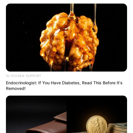
BRICS: Η Ρωσία Και Η Ινδία Δεν
Χρειάζονται Πια Δολάριο ΗΠΑ
GLYCOGEN SUPPORT
Παρασκευή, 2 Σεπτεμβρίου 2022, 19:13
Endocrinologist: If You Have Diabetes, Read This Before It's
BRICS: Η Ρωσία Και Η...
Removed!