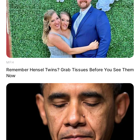
ΑΠΟΨΕΙΣ
ΠΟΛΙΤΙΚΗ
ΜΙΑ ΔΙΕΥΚΡΙΝΗΣΗ ΣΕ ΟΤΙ ΑΦΟΡΑ ΤΙΣ
ΕΡΠΕΤΙΚΕΣ ΕΚΛΟΓΕΣ ΤΟΥΣ…
ΜΙΑ ΔΙΕΥΚΡΙΝΗΣΗ ΣΕ ΟΤΙ ΑΦΟΡΑ ΤΙΣ ΕΡΠΕΤΙΚΕΣ ΕΚΛΟΓΕΣ
MFH
ΤΟΥΣ… ΕΧΩ ΜΙΛΗΣΕΙ ΚΑΙ ΓΡΑΨΕΙ ΠΟΛΛΑ ΑΡΘΡΑ ΓΙΑ ΤΟ
Remember Hensel Twins? Grab Tissues Before You See Them
ΠΟΛΙΤΙΚΟ ΣΥΣΤΗΜΑ ΟΧΙ ΜΟΝΟ ΤΗΣ ΧΩΡΑΣ ΜΑΣ, ΑΛΛΑ...
Now
ΑΠΟΨΕΙΣ
ΕΙΝΑΙ ΠΟΛΥ ΜΕΓΑΛΗ ΕΥΘΥΝΗ Η
ΕΛΕΥΘΕΡΙΑ. ΜΠΟΡΕΙΣ ΝΑ ΤΗΝ
ΑΝΤΕΞΕΙΣ;;;; ΠΟΣΟ ΤΗΝ ΑΞΙΖΕΙΣ ΤΗΝ
ΕΛΕΥΘΕΡΙΑ ΣΟΥ;;;;
ΔΙΚΑΙΩΜΑ ΣΤΗΝ ΕΛΕΥΘΕΡΙΑ ΕΧΟΥΜΕ ΟΛΟΙ ΟΙ ΑΝΘΡΩΠΟΙ…….