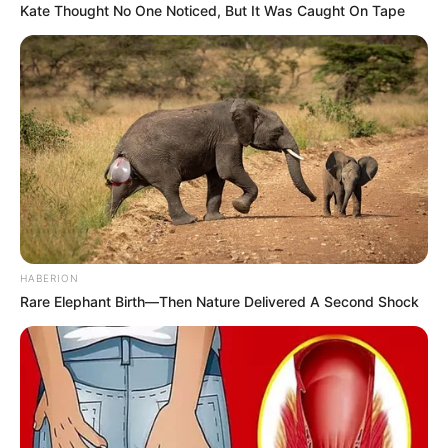
Kate Thought No One Noticed, But It Was Caught On Tape
ΑΥΤΟ ΤΟ ΓΡΑΦΩ ΟΡΜΩΜΕΝΟΣ...
ΚΟΙΝΩΝΙΚΑ ΔΙΚΤΥΑ
FACEBOOK
ΑΡΈΣΕΙ
YOUTUBE
ΕΓΓΡΑΦΕΊΤΕ
EMAIL
ΑΚΟΛΟΥΘΉΣΤΕ
HABERION
Rare Elephant Birth—Then Nature Delivered A Second Shock