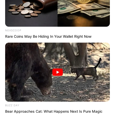
Το Judicial Watch
ΚΑΝΕΝΑΣ ΑΠΟ ΑΥΤΟΥΣ ΠΟΥ
αποκαλύπτει το σχέδιο
ΕΤΡΕΞΑΝ ΤΗΝ ΑΤΖΕΝΤΑ ΤΟΥ
προπαγάνδας της
ΚΟΡΟΝΑ ΔΕΝ ΜΠΟΡΕΙ ΝΑ...
κυβέρνησης Μπάιντεν για
την...
NEXSCOOP
Rare Coins May Be Hiding In Your Wallet Right Now
ΥΒΡΙΣ ΑΤΙΣ ΝΕΜΕΣΙΣ ΤΙΣΙΣ. Η
Εφημερίδες και ΜΜΕ που
ΕΛΛΗΝΙΚΗ ΗΘΙΚΗ.
χρηματοδοτούνται από τον
George Soros
BUZZ DAY
Bear Approaches Cat: What Happens Next Is Pure Magic