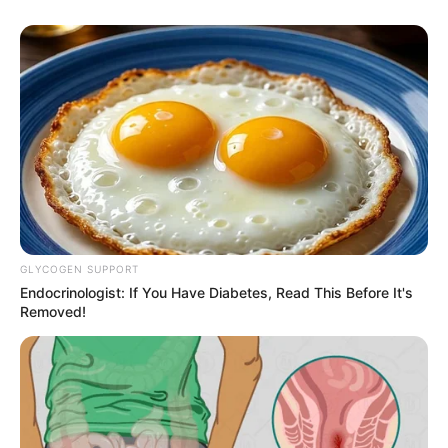
Ο γιος μου Hunter !! Ξεκινάει τον
Σεπτέμβρη η προβολή της ταινίας...
Παρασκευή, 19 Αυγούστου 2022, 15:24
ΘΑ ΓΙΝΕΙ ΧΑMΟΣ – Στις...
GLYCOGEN SUPPORT
Endocrinologist: If You Have Diabetes, Read This Before It's
Removed!
Η Εξέγερση των Φωτεινών
Βρισκόμαστε Στην
Όντων Κατά Ερπετοειδών
οικονομική άβυσσο;