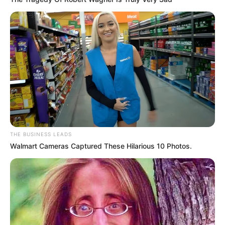
Όλα τα κείμενα και οι εικόνες είναι πνευματική ιδιοκτησία του
ΝΙΚΟΛΑΟΣ ΑΝΑΞΙΜΑΝΔΡΟΣ. Aπαγορεύεται η αναπαραγωγή, η
αναδημοσίευση και η τροποποίησή τους χωρίς προηγούμενη
γραπτή άδεια του δημιουργού τους. Με επιφύλαξη κάθε νόμιμου
δικαιώματος. Διαβάστε την
Πολιτική Απορρήτου
του website πριν
THE BUSINESS LEADS
να το χρησιμοποιήσετε, καθώς χρησιμοποιώντας το την
Walmart Cameras Captured These Hilarious 10 Photos.
αποδέχεστε. Ο ιστότοπος διατηρεί το δικαίωμα να τροποποιήσει
τους όρους χρήσης.
Επικοινωνήστε μαζί μας:
nikolaosgeor@gmail.com