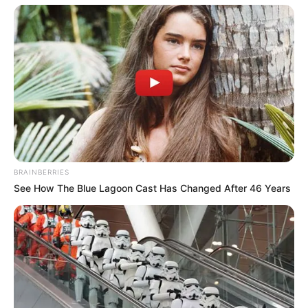
ΟΚΤΩΒΡΙΟΥ 2023 – ΟΤΑΝ Ο ΙΣΡΑΗΛΙΝΟΣ
ΣΤΡΑΤΟΣ ΔΙΕΤΑΧΘΕΙ ΝΑ ΣΚΟΤΩΣΕΙ
ΙΣΡΑΗΛΙΝΟΥΣ
ΙΣΡΑΗΛ – ΟΔΗΓΙΑ “HANNIBAL” – 07 ΟΚΤΩΒΡΙΟΥ 2023 – ΟΤΑΝ
Ο ΙΣΡΑΗΛΙΝΟΣ ΣΤΡΑΤΟΣ ΔΙΕΤΑΧΘΕΙ ΝΑ ΣΚΟΤΩΣΕΙ
ΙΣΡΑΗΛΙΝΟΥΣ… Ο ισραηλινός στρατός διέταξε την εφαρμογή
της οδηγίας...
BRAINBERRIES
See How The Blue Lagoon Cast Has Changed After 46 Years