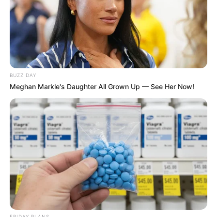
BUZZ DAY
Meghan Markle's Daughter All Grown Up — See Her Now!
Όλα τα κείμενα και οι εικόνες είναι πνευματική ιδιοκτησία του
ΝΙΚΟΛΑΟΣ ΑΝΑΞΙΜΑΝΔΡΟΣ. Aπαγορεύεται η αναπαραγωγή, η
αναδημοσίευση και η τροποποίησή τους χωρίς προηγούμενη
γραπτή άδεια του δημιουργού τους. Με επιφύλαξη κάθε νόμιμου
δικαιώματος. Διαβάστε την
Πολιτική Απορρήτου
του website πριν
να το χρησιμοποιήσετε, καθώς χρησιμοποιώντας το την
αποδέχεστε. Ο ιστότοπος διατηρεί το δικαίωμα να τροποποιήσει
FRIDAY PLANS