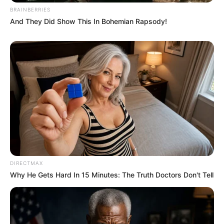
BRAINBERRIES
And They Did Show This In Bohemian Rapsody!
ΔΙΕΘΝΗ
ΣΗΜΑΝΤΙΚΕΣ ΕΙΔΗΣΕΙΣ
Ο Πούτιν υπόσχεται να καταστρέψει τη
σατανική κυριαρχία του «αιμοδιψούς»
Ισραήλ στην Ουάσινγκτον
Ο Πούτιν υπόσχεται να καταστρέψει τη σατανική κυριαρχία
του «αιμοδιψούς» Ισραήλ στην Ουάσινγκτον.. Πολύ πριν καν
το προσέξει ο κόσμος, ο Βλαντιμίρ Πούτιν ταρακούνησε
την...
DIRECTMAX
Why He Gets Hard In 15 Minutes: The Truth Doctors Don't Tell