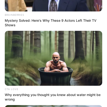
BRAINBERRIES
Mystery Solved: Here's Why These 9 Actors Left Their TV
Shows
ΔΙΕΘΝΗ
ΑΠΟΚΑΛΥΨΗ ΠΑΝΩ ΣΤΟ ΤΕΛ ΑΒΙΒ:
Πυραυλική επίθεση μετατρέπει τη Ρισόν
Λε Ζιόν σε Τείχος Φωτιάς — Ημέρα 17
του Πολέμου | ΒΙΝΤΕΟ ΠΟΥ ΔΕΝ ΘΑ
ΔΕΙΤΕ ΣΤΗΝ ΤΗΛΕΟΡΑΣΗ
ΑΠΟΚΑΛΥΨΗ ΠΑΝΩ ΣΤΟ ΤΕΛ ΑΒΙΒ: Πυραυλική επίθεση
μετατρέπει τη Ρισόν Λε Ζιόν σε Τείχος Φωτιάς — Ημέρα 17
CTA LOVE
του Πολέμου | ΒΙΝΤΕΟ ΠΟΥ ΔΕΝ ΘΑ...
Why everything you thought you knew about water might be
wrong