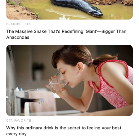
Το Κρεμλίνο εκκενώνει επειγόντως Ρώσους από το Ισραήλ
με μεταμεσονύκτιες πτήσεις — Τι γνωρίζει ο Πούτιν; Σε μια
κίνηση που δεν έχει σχεδόν καμία κάλυψη...
BRAINBERRIES
The Massive Snake That's Redefining 'Giant'—Bigger Than
Anacondas
CTA FAVORITE
ΔΙΕΘΝΗ
ΣΗΜΑΝΤΙΚΕΣ ΕΙΔΗΣΕΙΣ
Why this ordinary drink is the secret to feeling your best
every day
ΙΣΡΑΗΛ – ΟΔΗΓΙΑ “HANNIBAL” – 07