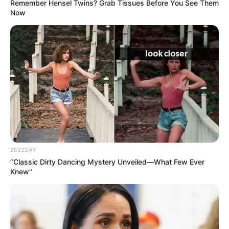
Remember Hensel Twins? Grab Tissues Before You See Them
Now
Η Εξέγερση των Φωτεινών
Βρισκόμαστε Στην
Όντων Κατά Ερπετοειδών
οικονομική άβυσσο;
Ανοιχτή επιστολή προς τον
ΑΠΟ ΣΗΜΕΡΑ ΤΙΠΟΤΑ ΔΕΝ
Πρόεδρο της Τουρκικής
ΕΙΝΑΙ ΙΔΙΟ. ΕΝΕΡΓΟΠΟΙΗΣΗ
Δημοκρατίας Ρ. Τ. Ερντογάν
ΙΧΩΡ. ΤΑ ΣΗΜΑΔΙΑ ΕΜΦΑΝΗ,
Η...
BUZZDAY
“Classic Dirty Dancing Mystery Unveiled—What Few Ever
Knew"
Email address: