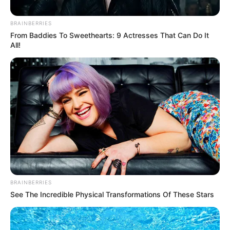
ΑΠΟΨΕΙΣ
ΔΙΕΘΝΗ
BRAINBERRIES
Είναι επίσημο: Το Ισραήλ θέλει αίμα
From Baddies To Sweethearts: 9 Actresses That Can Do It
All!
στους δρόμους κάθε δυτικής
πρωτεύουσας
Είναι επίσημο: Το Ισραήλ θέλει αίμα στους δρόμους κάθε
δυτικής πρωτεύουσας. Θέλει χάος σε κάθε πόλη.
Αποκεφαλισμούς, βία από όχλο, παιδεραστές που δρουν σε
κοινή...
BRAINBERRIES
See The Incredible Physical Transformations Of These Stars