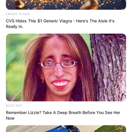
Σιωπή… Δυστυχώς ο κόσμος μας, ειδικά στις μέρες μας,
έχει καλυφθεί από το φαινόμενο “Δεν βλέπω, δεν ακούω,
FRIDAY PLANS
δεν μιλάω”.. Το να εθελοτυφλείς αλήθεια πόσο...
CVS Hides This $1 Generic Viagra - Here's The Aisle It's
Really In.
BUZZ DAY
Remember Lizzie? Take A Deep Breath Before You See Her
ΑΠΟΨΕΙΣ
ΔΙΕΘΝΗ
Now
Ο κόσμος απελευθερώνεται από τον
Σιωνιστικό δαίμονα