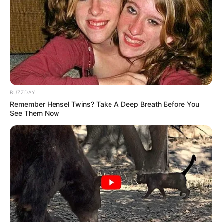
BUZZDAY
Remember Hensel Twins? Take A Deep Breath Before You
See Them Now
ΔΙΕΘΝΗ
ΣΗΜΑΝΤΙΚΕΣ ΕΙΔΗΣΕΙΣ
Η Γέννηση μιας Ανεξάρτητης Νέας
Ισλαμικής (Πυρηνικής) Στρατιωτικής
Συμμαχίας της Μέσης Ανατολής
Η Γέννηση μιας Ανεξάρτητης Νέας Ισλαμικής (Πυρηνικής)
Στρατιωτικής Συμμαχίας της Μέσης Ανατολής… Κάτι