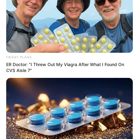
«Σχέδιο-φωτιά» από Ισραήλ για στρατιωτική επιχείρηση
στη Βόρεια Κύπρο – «Θα είναι το τέλος του τουρκικού
στρατού στο νησί!»… Τελικά μήπως όλοι δουλεύουν για
εμάς;;;...
FRIDAY PLANS
ER Doctor: "I Threw Out My Viagra After What I Found On
CVS Aisle 7"
ΑΠΟΨΕΙΣ
Σιωπή