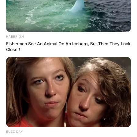
HABERION
Fishermen See An Animal On An Iceberg, But Then They Look
Closer!
Ο γιος μου Hunter !! Ξεκινάει τον
Σεπτέμβρη η προβολή της ταινίας...
Παρασκευή, 19 Αυγούστου 2022, 15:24
ΘΑ ΓΙΝΕΙ ΧΑMΟΣ – Στις...
BUZZ DAY