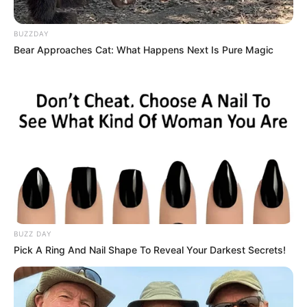
ελεύθερο από τις ΗΠΑ και το Ισραήλ αλλά συνδεδεμένο κατά
πως φαίνεται...
BUZZDAY
Bear Approaches Cat: What Happens Next Is Pure Magic
BUZZ DAY
Pick A Ring And Nail Shape To Reveal Your Darkest Secrets!
ΔΙΕΘΝΗ
ΣΗΜΑΝΤΙΚΕΣ ΕΙΔΗΣΕΙΣ
Αυτό θα είναι το τέλος του Τουρκικού
στρατού στην Κύπρο