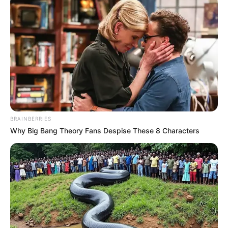
Γ’ Παγκόσμιο Πόλεμο… Ο σταρ του Χόλιγουντ Μελ...
BRAINBERRIES
Why Big Bang Theory Fans Despise These 8 Characters
ΔΙΕΘΝΗ
ΣΗΜΑΝΤΙΚΕΣ ΕΙΔΗΣΕΙΣ
Το Κρεμλίνο εκκενώνει επειγόντως
Ρώσους από το Ισραήλ με
μεταμεσονύκτιες πτήσεις — Τι γνωρίζει
ο Πούτιν;