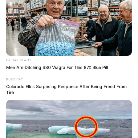
Το Judicial Watch
ΚΑΝΕΝΑΣ ΑΠΟ ΑΥΤΟΥΣ ΠΟΥ
αποκαλύπτει το σχέδιο
ΕΤΡΕΞΑΝ ΤΗΝ ΑΤΖΕΝΤΑ ΤΟΥ
προπαγάνδας της
ΚΟΡΟΝΑ ΔΕΝ ΜΠΟΡΕΙ ΝΑ...
FRIDAY PLANS
κυβέρνησης Μπάιντεν για
Men Are Ditching $80 Viagra For This 87¢ Blue Pill
την...
BUZZ DAY
Colorado Elk's Surprising Response After Being Freed From
Tire
ΥΒΡΙΣ ΑΤΙΣ ΝΕΜΕΣΙΣ ΤΙΣΙΣ. Η
Εφημερίδες και ΜΜΕ που
ΕΛΛΗΝΙΚΗ ΗΘΙΚΗ.
χρηματοδοτούνται από τον
George Soros