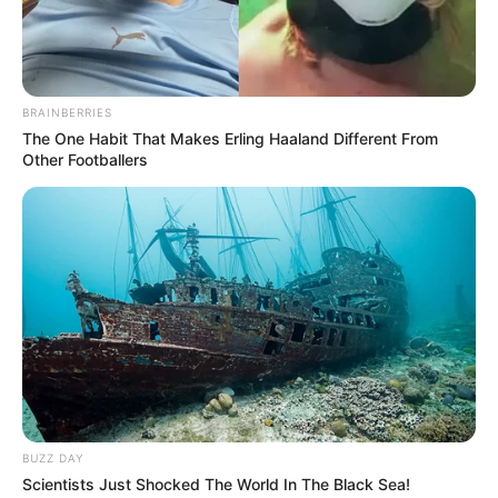
στην αντιπροεδρία του...
BRAINBERRIES
The One Habit That Makes Erling Haaland Different From
Other Footballers
ΑΠΟΚΑΛΥΨΗ ΤΩΡΑ. ΗΡΘΕ Η
Συνέντευξη Alexander Dugin
ΩΡΑ ΤΩΝ ΓΗΙΝΩΝ
σχολιάζοντας τον λόγο
ΑΠΟΚΑΛΥΨΕΩΝ ΛΕΠΤΟ ΠΡΟΣ
Πούτιν: Είναι η έναρξη της
ΛΕΠΤΟ. Ο...
Νικηφόρας...
BUZZ DAY
Scientists Just Shocked The World In The Black Sea!