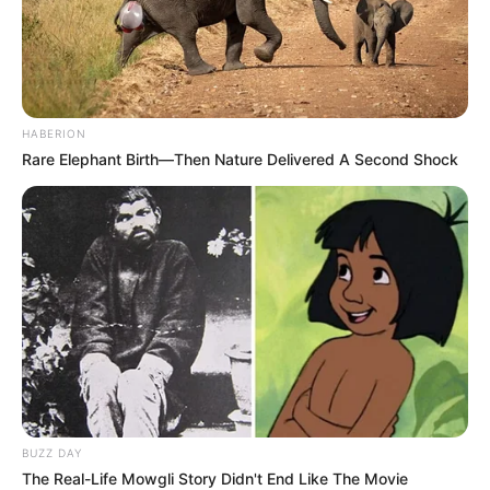
HABERION
Rare Elephant Birth—Then Nature Delivered A Second Shock
ΔΗΜΟΦΙΛΗ ΑΡΘΡΑ
BUZZ DAY
The Real-Life Mowgli Story Didn't End Like The Movie