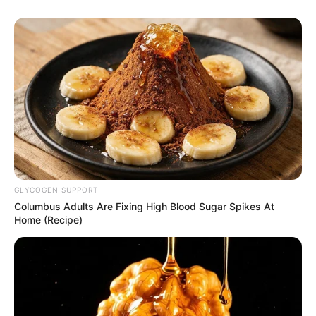
Όλα τα κείμενα και οι εικόνες είναι πνευματική ιδιοκτησία του
ΝΙΚΟΛΑΟΣ ΑΝΑΞΙΜΑΝΔΡΟΣ. Aπαγορεύεται η αναπαραγωγή, η
αναδημοσίευση και η τροποποίησή τους χωρίς προηγούμενη
γραπτή άδεια του δημιουργού τους. Με επιφύλαξη κάθε νόμιμου
δικαιώματος. Διαβάστε την
Πολιτική Απορρήτου
του website πριν
να το χρησιμοποιήσετε, καθώς χρησιμοποιώντας το την
GLYCOGEN SUPPORT
αποδέχεστε. Ο ιστότοπος διατηρεί το δικαίωμα να τροποποιήσει
Columbus Adults Are Fixing High Blood Sugar Spikes At
τους όρους χρήσης.
Home (Recipe)
Επικοινωνήστε μαζί μας:
nikolaosgeor@gmail.com