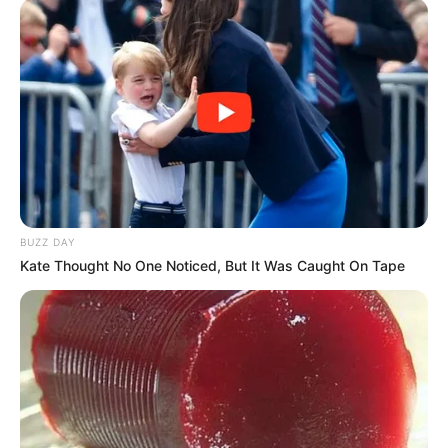
ΚΟΙΝΩΝΙΚΑ ΔΙΚΤΥΑ
FACEBOOK
ΑΡΈΣΕΙ
YOUTUBE
ΕΓΓΡΑΦΕΊΤΕ
EMAIL
ΑΚΟΛΟΥΘΉΣΤΕ
BUZZ DAY
Kate Thought No One Noticed, But It Was Caught On Tape