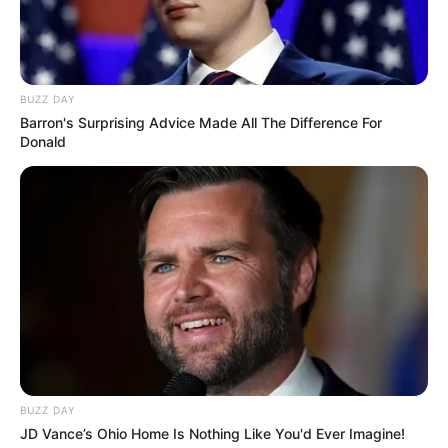
Μια σημαντική και δίκαιη
ΙΡΙΔΙΖΟΝΤΕΣ ΘΩΡΑΚΕΣ
ανάλυση της ομιλίας του
ΠΟΛΕΜΙΣΤΩΝ
Πούτιν.. Ο οποίος δεν...
ΑΝΤΑΝΑΚΛΟΥΝ ΤΟ ΦΩΣ ΣΤΟ
BUZZ DAY
ΣΤΕΡΕΩΜΑ ΚΑΙ ΣΦΡΑΓΙΖΟΥΝ
Barron's Surprising Advice Made All The Difference For
ΤΗΝ ΝΥΧΤΑ.
Donald
Email address:
BUZZ DAY
JD Vance’s Ohio Home Is Nothing Like You'd Ever Imagine!