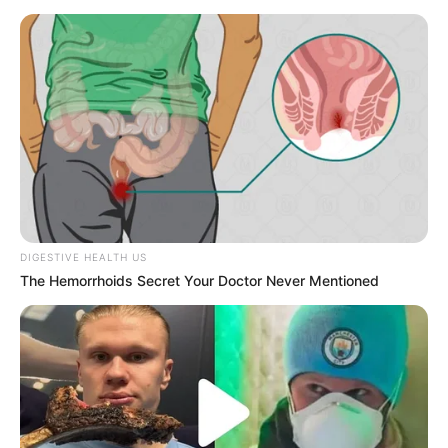
Η omertà της Covid
Πέμπτη, 29 Σεπτεμβρίου 2022, 19:54
Η omertà της Covid… “Αλλά...
DIGESTIVE HEALTH US
The Hemorrhoids Secret Your Doctor Never Mentioned
Ο Υπόγειος Πόλεμος είναι
Κεντρικό Ισραηλιτικό
γεγονός.. Το κυνήγι είναι σε
Συμβούλιο: Αντιδρά για την
εξέλιξη
προαγωγή της Παγουτέλη