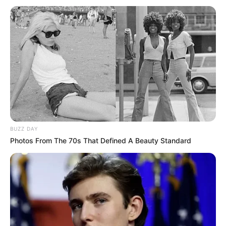
ΕΠΕΙΓΟΝ: Στην απόφαση ΑΠΑΓΟΡΕΥΣΗΣ
rapid test από τον Ε.Ο.Φ αναγράφεται
καθαρά ότι...
Σάββατο, 27 Αυγούστου 2022, 10:17
ΕΠΕΙΓΟΝ: Στην απόφαση ΑΠΑΓΟΡΕΥΣΗΣ rapid...
BUZZ DAY
Photos From The 70s That Defined A Beauty Standard
Έρχεται το μεγαλύτερο κραχ
Διέρρευσε η κρίσιμη
στη σύγχρονη Ιστορία
συμφωνία ΕΕ – Pfizer