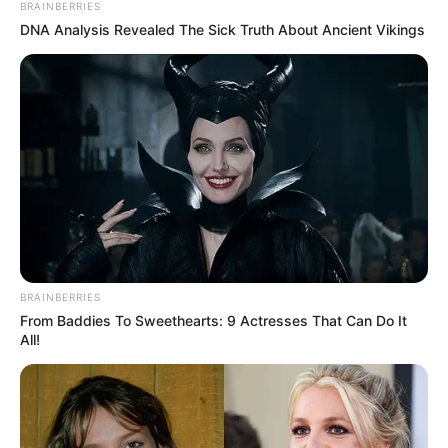
BRAINBERRIES
DNA Analysis Revealed The Sick Truth About Ancient Vikings
ΔΗΜΟΦΙΛΗ ΑΡΘΡΑ
BRAINBERRIES
From Baddies To Sweethearts: 9 Actresses That Can Do It
All!