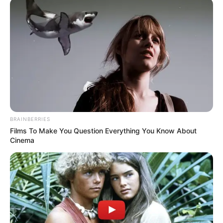
ΑΠΟ ΣΗΜΕΡΑ ΤΙΠΟΤΑ ΔΕΝ ΕΙΝΑΙ ΙΔΙΟ.
ΕΝΕΡΓΟΠΟΙΗΣΗ ΙΧΩΡ. ΤΑ ΣΗΜΑΔΙΑ
ΕΜΦΑΝΗ, Η...
Κυριακή, 2 Μαΐου 2021, 10:58
ΑΠΟ ΣΗΜΕΡΑ, ΤΙΠΟΤΑ ΔΕΝ ΕΙΝΑΙ...
BRAINBERRIES
Films To Make You Question Everything You Know About
Cinema
Το Κογκρέσο υπονοεί ότι τα
Το πετσόκομα των “Ellinika
UFO δεν έχουν ανθρώπινη
Hoaxes!”
προέλευση