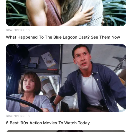
Ο «Μαύρος Ιππότης» ο
Ο Βαρθολομαίος μας δείχνει
εξωγήινος δορυφόρος σε
ότι η ίδια η εκκλησία είναι με
τροχιά γύρω από τη Γη...
τον...
BRAINBERRIES
What Happened To The Blue Lagoon Cast? See Them Now
Email address:
BRAINBERRIES
6 Best '90s Action Movies To Watch Today