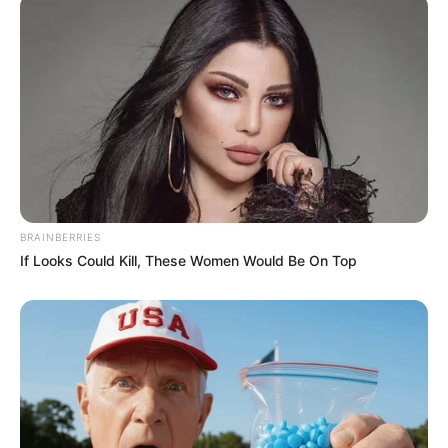
Όλα τα κείμενα και οι εικόνες είναι πνευματική ιδιοκτησία του
ΝΙΚΟΛΑΟΣ ΑΝΑΞΙΜΑΝΔΡΟΣ. Aπαγορεύεται η αναπαραγωγή, η
αναδημοσίευση και η τροποποίησή τους χωρίς προηγούμενη
γραπτή άδεια του δημιουργού τους. Με επιφύλαξη κάθε νόμιμου
δικαιώματος. Διαβάστε την
Πολιτική Απορρήτου
του website πριν
να το χρησιμοποιήσετε, καθώς χρησιμοποιώντας το την
αποδέχεστε. Ο ιστότοπος διατηρεί το δικαίωμα να τροποποιήσει
τους όρους χρήσης.
BRAINBERRIES
If Looks Could Kill, These Women Would Be On Top
Επικοινωνήστε μαζί μας:
nikolaosgeor@gmail.com
@2022 - nikolaosanaximandros.gr. All Right Reserved. Designed and
Developed by
Web Technical