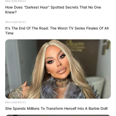
BRAINBERRIES
How Does "Darkest Hour" Spotted Secrets That No One
Knew?
BRAINBERRIES
It's The End Of The Road: The Worst TV Series Finales Of All
Time
Βρισκόμαστε Στην
Ανοιχτή επιστολή προς τον
οικονομική άβυσσο;
Πρόεδρο της Τουρκικής
Δημοκρατίας Ρ. Τ. Ερντογάν
BRAINBERRIES
She Spends Millions To Transform Herself Into A Barbie Doll!