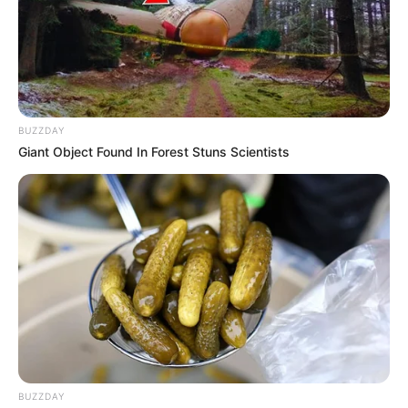
ΣΠΑΜΕ ΤΟ ΜΑΤΡΙΞ – ΤΟ ΒΙΒΛΙΟ
BUZZDAY
Giant Object Found In Forest Stuns Scientists
BUZZDAY