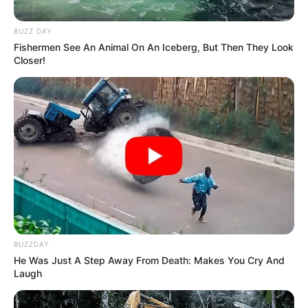
ΕΒΡΑΙΟΙ ΚΑΙ ΕΠΑΝΑΣΤΑΣΕΙΣ….
Δεν χρωστάμε σε κανέναν,
BUZZ DAY
αυτοί χρωστούν σε εμάς τα
Fishermen See An Animal On An Iceberg, But Then They Look
πάντα
Closer!
Email address:
BUZZDAY
He Was Just A Step Away From Death: Makes You Cry And
Laugh