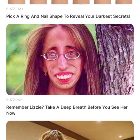
BUZZ DAY
Pick A Ring And Nail Shape To Reveal Your Darkest Secrets!
Οι ουκρανικές αντεπιθέσεις
“Αντιεμβολιαστής,
και η ρωσική στρατηγική
ρωσόφιλος, ψεκασμένος”: το
που θυμίζει το Κουρσκ- Μια...
τρίπτυχο του σύγχρονου
πολιτικού επαναστάτη.
BUZZDAY
Remember Lizzie? Take A Deep Breath Before You See Her
Now