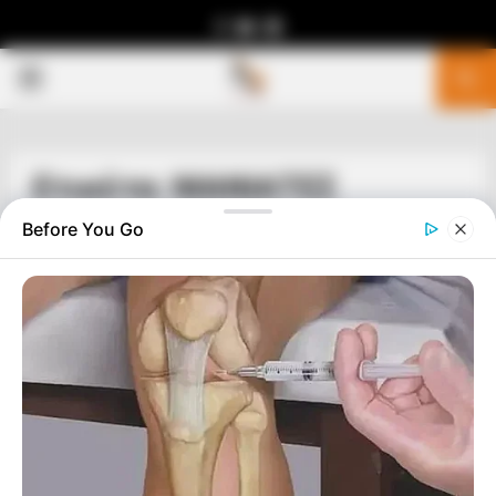
Facebook
Youtube
Telegram
PRIMARY
MENU
Ετικέτα: ΜΑΝΙΑΤΕΣ
Before You Go
ΙΣΤΟΡΙΑ
Η Φάλαγγα των Ιωνων – Ένα Σώμα
Μικρασιατών στην Επανάσταση του 1821
Η Φάλαγγα των Ιωνων….ΓΡΑΦΕΙ Ο ΤΑΚΗΣ Α. ΣΑΛΚΙΤΖΟΓΛΟΥ
ΕΡΕΥΝΗΤΗΣ ΣΥΓΓΡΑΦΕΑΣ ΠΗΓΗ olympia.gr Δεν είναι όσο
πρέπει γνωστή η συμβολή των Μικρασιατών στην
Επανάσταση του 1821....