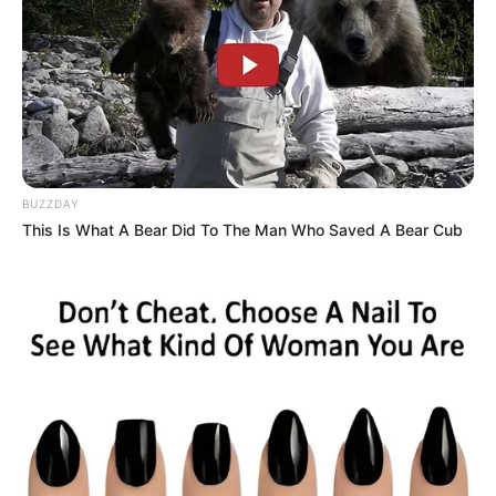
Το τέρας που ζει στις υπόγειες στοές
του Αγίου Όρους..
BUZZDAY
Σάββατο, 17 Σεπτεμβρίου 2022, 16:21
This Is What A Bear Did To The Man Who Saved A Bear Cub
Το τέρας που ζει στις...
Ο πόλεμος στην Ουκρανία
Πίσω στον Μεσαίωνα: Η ΕΕ
περνάει στην πολύ
χωρίς φθηνό ηλεκτρικό
σημαντική αλλά και
ρεύμα, διολισθαίνει στη
επικίνδυνη δεύτερη...
φτώχεια...