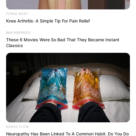
ΚΟΙΝΩΝΙΚΑ ΔΙΚΤΥΑ
FORGE BODY
Knee Arthritis: A Simple Tip For Pain Relief
FACEBOOK
ΑΡΈΣΕΙ
BRAINBERRIES
These 6 Movies Were So Bad That They Became Instant
Classics
YOUTUBE
ΕΓΓΡΑΦΕΊΤΕ
EMAIL
ΑΚΟΛΟΥΘΉΣΤΕ
NERVE FLOW
Neuropathy Has Been Linked To A Common Habit. Do You Do