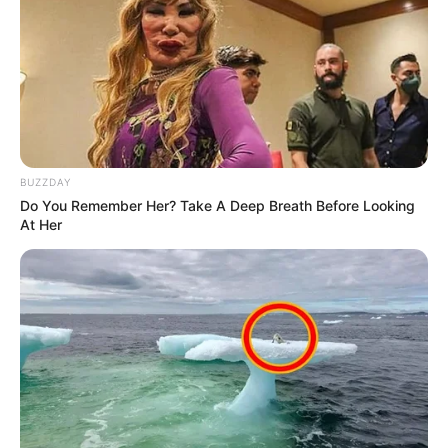
ΛΙΓΑ ΛΟΓΙΑ ΓΙΑ ΜΕΝΑ
Πέμπτη, 22 Οκτωβρίου 2020, 20:06
ΓΕΙΑ ΣΑΣ….ΚΑΛΩΣ ΗΛΘΑΤΕ ΣΤΗΝ ΙΣΤΟΣΕΛΙΔΑ...
BUZZDAY
Do You Remember Her? Take A Deep Breath Before Looking
At Her
ΑΛΕΞΑΝΔΡΟΣ ΖΕΥΣ Ο
ΕΙΜΑΣΤΕ ΣΤΗΝ ΤΕΛΙΚΗ
ΑΡΧΗΓΟΣ ΤΩΝ ΕΛ. Ο
ΕΥΘΕΙΑ.. ΕΙΝΑΙ ΕΔΩ.. ΕΙΝΑΙ
ΑΠΟΛΥΤΟΣ ΚΥΡΙΑΡΧΟΣ.
ΜΑΖΙ ΜΑΣ, ΜΑΣ
ΕΙΝΑΙ ΕΔΩ, ΕΙΝΑΙ...
ΠΡΟΣΤΑΤΕΥΟΥΝ ΚΑΙ...