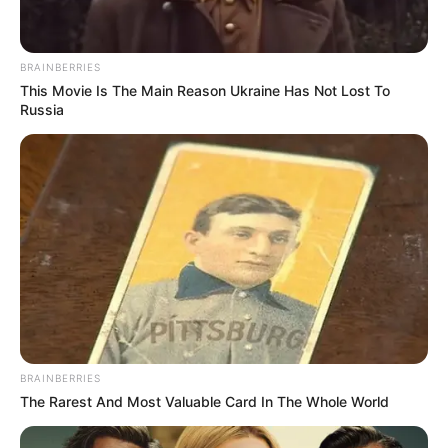
ΜΕΓΑΛΗ ΚΙΝΗΣΗ ΕΤΟΙΜΑΖΕΤΑΙ ΝΑ ΓΙΝΕΙ ΑΠΟ ΤΙΣ ΦΩΤΕΙΝΕΣ
ΔΥΝΑΜΕΙΣ. ΜΙΑ ΜΗΝΥΣΗ 500 ΤΡΙΣΕΚΑΤΟΜΜΥΡΙΩΝ
ΕΝΑΝΤΙΟΝ ΤΗΣ ΑΜΕΡΙΚΑΝΙΚΗΣ ΚΥΒΕΡΝΗΣΗΣ, ΤΟΥ BIG
BRAINBERRIES
FARMA, ΤΩΝ ΜΜΕ ΚΑΙ ΟΛΩΝ ΟΣΩΝ...
This Movie Is The Main Reason Ukraine Has Not Lost To
Russia
BRAINBERRIES
The Rarest And Most Valuable Card In The Whole World
ΠΟΛΙΤΙΚΗ
ΣΗΜΑΝΤΙΚΕΣ ΕΙΔΗΣΕΙΣ
ΥΓΕΙΑ
ΚΑΤΑΤΕΘΗΚΕ Η ΜΗΝΥΣΗ ΓΙΑ ΤΗ