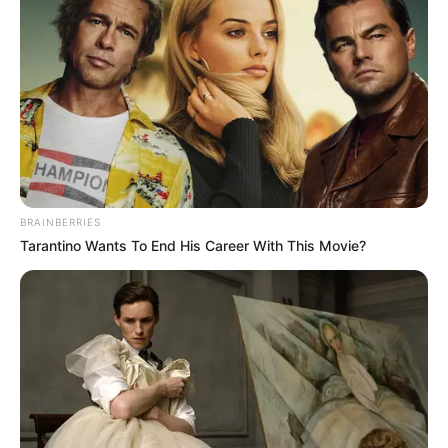
ΜΕΓΑΛΥΤΕΡΗ ΑΠΑΤΗ ΣΤΗΝ ΙΣΤΟΡΙΑ ΤΟΥ
ΕΛΛΗΝΙΚΟΥ ΕΘΝΟΥΣ.
ΑΝΑΚΟΙΝΩΣΗ ΤΟΥ ΝΙΚΟΥ ΑΝΤΩΝΙΑΔΗ ΔΙΚΗΓΟΡΟΥ ΣΤΗΝ
ΙΣΤΟΣΕΛΙΔΑ ΤΟΥ nikosantoniadis.tv. ΚΑΤΑΤΕΘΗΚΕ Η
ΜΗΝΥΣΗ ΓΙΑ ΤΗ ΜΕΓΑΛΥΤΕΡΗ ΑΠΑΤΗ ΣΤΗΝ ΙΣΤΟΡΙΑ ΤΟΥ
ΕΛΛΗΝΙΚΟΥ ΕΘΝΟΥΣ. ΠΑΜΕ ΝΑ ΔΟΥΜΕ ΤΙ...
BRAINBERRIES
Tarantino Wants To End His Career With This Movie?