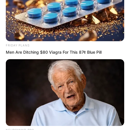
Δεν χρωστάμε σε κανέναν,
Η επιστήμη θα πρέπει να
αυτοί χρωστούν σε εμάς τα
ανήκει στους ανθρώπους και
πάντα
όχι στο Νταβός...
FRIDAY PLANS
Men Are Ditching $80 Viagra For This 87¢ Blue Pill
ΓΙΑΤΙ ΑΠΟΦΑΣΗΣΑ ΝΑ
ΠΟΙΟΣ ΣΚΟΤΩΣΕ ΤΟΝ
ΓΡΑΨΩ
ΚΑΠΟΔΙΣΤΡΙΑ;;[Η δολοφονία
του Καποδίστρια – Ποιοι
ήταν οι πραγματικοί...
NEUROMIND PRO