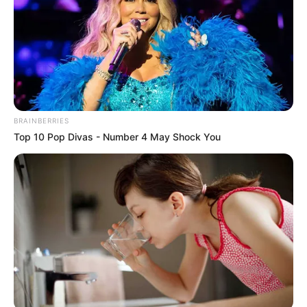
μήνυση. Από...
BRAINBERRIES
Top 10 Pop Divas - Number 4 May Shock You
ΔΙΕΘΝΗ
ΡΟΗ ΤΩΝ ΑΡΘΡΩΝ
Η κυβέρνηση Μπάιντεν μηνύει πολιτεία
των ΗΠΑ
Η κυβέρνηση Μπάιντεν μηνύει πολιτεία των ΗΠΑ… Το