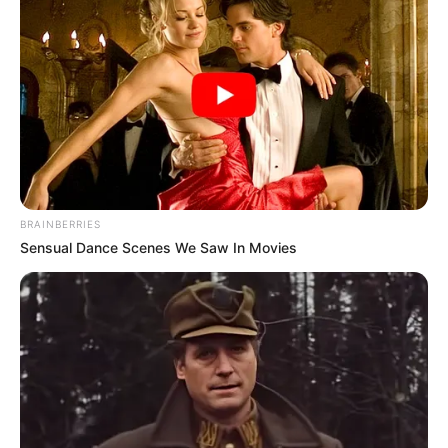
ΤΙΣ ΑΝΑΣΤΟΛΈΣ ΕΡΓΑΣΊΑΣ. ΔΕΝ ΘΑ ΣΑΣ ΚΟΥΝΉΣΕΙ ΚΑΝΕΊΣ,
ΟΎΤΕ ΘΑ ΣΑΣ ΚΌΨΟΥΝ ΤΟΝ ΜΙΣΘΌ ΣΑΣ. ΤΙΣ ΠΑΡΑΚΆΤΩ...
BRAINBERRIES
Sensual Dance Scenes We Saw In Movies
ΔΙΕΘΝΗ
ΣΗΜΑΝΤΙΚΕΣ ΕΙΔΗΣΕΙΣ
Ο GESARA ΠΡΟ ΤΩΝ ΠΥΛΩΝ. Η
ΑΝΘΡΩΠΟΤΗΤΑ ΑΝΤΕΠΙΤΙΘΕΤΑΙ.