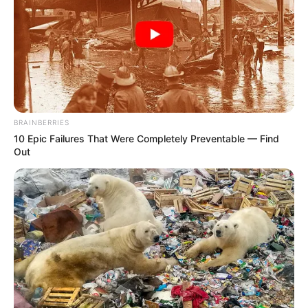
BRAINBERRIES
10 Epic Failures That Were Completely Preventable — Find
Out
ΣΗΜΑΝΤΙΚΕΣ ΕΙΔΗΣΕΙΣ
Πρώην στρατεύσιμοι των ΗΠΑ μηνύουν
την κυβέρνηση
Πρώην στρατεύσιμοι των ΗΠΑ μηνύουν την κυβέρνηση για
απώλεια μισθών και επιδομάτων λόγω της εντολής της
κυβέρνησης Μπάιντεν για στρατιωτικό εμβόλιο…
Τιμωρήθηκαν για την άρνηση...