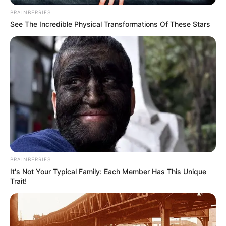
BRAINBERRIES
See The Incredible Physical Transformations Of These Stars
ΣΗΜΑΝΤΙΚΕΣ ΕΙΔΗΣΕΙΣ
Το Τέξας μήνυσε την Pfizer για
εξαπάτηση της Medicaid με
«αναποτελεσματικό φάρμακο»
Το Τέξας μήνυσε την Pfizer για εξαπάτηση της Medicaid με
BRAINBERRIES
«αναποτελεσματικό φάρμακο».. Η πολιτεία του Τέξας έχει
It's Not Your Typical Family: Each Member Has This Unique
κινήσει νομικά μέτρα κατά του κολοσσού της Big...
Trait!