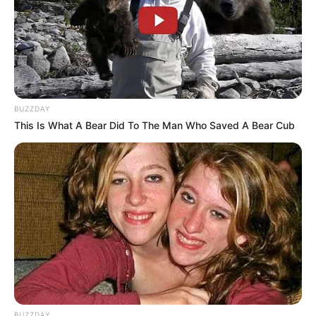
ΝΥΡΕΜΒΕΡΓΗ 2: «ΣΕ 2 ΕΩΣ 3
κυβέρνησης Μητσοτάκη
ΕΒΔΟΜΑΔΕΣ, ΘΑ...
εναντίον αυτού που έβγαλε
την αλήθεια...
BUZZDAY
This Is What A Bear Did To The Man Who Saved A Bear Cub
ΗΠΑ: Ο Αμερικανικός
Ο Τραμπ αποκαλύπτει τον
Ερυθρός Σταυρός πιάστηκε
μεγαλύτερο φόβο του,
να αναμειγνύει αίμα
προειδοποιεί «Βρισκόμαστε
εμβολιασμένων με αίμα...
στην πιο επικίνδυνη...
Email address:
BUZZDAY