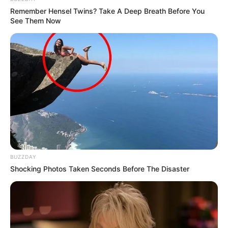
Remember Hensel Twins? Take A Deep Breath Before You
See Them Now
Όλα τα κείμενα και οι εικόνες είναι πνευματική ιδιοκτησία του
ΝΙΚΟΛΑΟΣ ΑΝΑΞΙΜΑΝΔΡΟΣ. Aπαγορεύεται η αναπαραγωγή, η
BUZZDAY
αναδημοσίευση και η τροποποίησή τους χωρίς προηγούμενη
Shocking Photos Taken Seconds Before The Disaster
γραπτή άδεια του δημιουργού τους. Με επιφύλαξη κάθε νόμιμου
δικαιώματος. Διαβάστε την
Πολιτική Απορρήτου
του website πριν
να το χρησιμοποιήσετε, καθώς χρησιμοποιώντας το την
αποδέχεστε. Ο ιστότοπος διατηρεί το δικαίωμα να τροποποιήσει
τους όρους χρήσης.