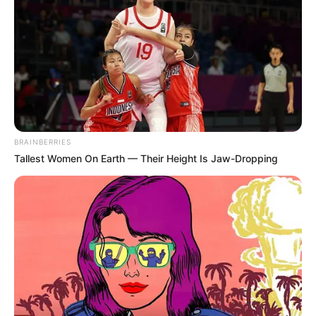
ΠΗΓΗ…….Ο γενικός εισαγγελέας του Τέξας μηνύει
αξιωματούχους στο Όστιν μετά την άρνησή τους να
εφαρμόσουν εντολή που αίρει την υποχρεωτική χρήση
μάσκας σε όλη την...
ΚΟΙΝΩΝΙΚΑ ΔΙΚΤΥΑ
BRAINBERRIES
Tallest Women On Earth — Their Height Is Jaw-Dropping
FACEBOOK
ΑΡΈΣΕΙ
YOUTUBE
ΕΓΓΡΑΦΕΊΤΕ
EMAIL
ΑΚΟΛΟΥΘΉΣΤΕ