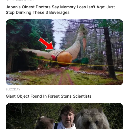
Japan's Oldest Doctors Say Memory Loss Isn't Age: Just
Stop Drinking These 3 Beverages
Υγειονομικοί: Επιστολή-κόλαφος στην
επέτειο των αναστολών..
Παρασκευή, 2 Σεπτεμβρίου 2022, 15:39
Υγειονομικοί: Επιστολή-κόλαφος στην επέτειο των...
BUZZDAY
Giant Object Found In Forest Stuns Scientists
REINER FUELLMICH ΓΙΑ ΤΗΝ
Η Εκδικητική μανία της