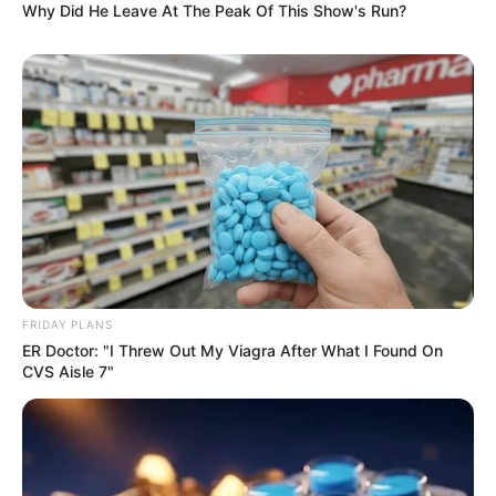
Why Did He Leave At The Peak Of This Show's Run?
FRIDAY PLANS
Ο ΠΟΥ υπό έλεγχο: παρατυπίες και
ER Doctor: "I Threw Out My Viagra After What I Found On
συγκρούσεις συμφερόντων
CVS Aisle 7"
Κυριακή, 2 Οκτωβρίου 2022, 12:14
Ο ΠΟΥ υπό έλεγχο: παρατυπίες...