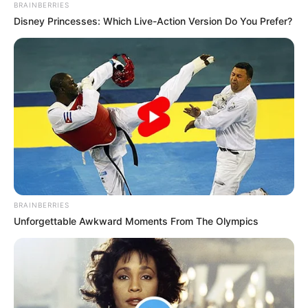
BRAINBERRIES
Disney Princesses: Which Live-Action Version Do You Prefer?
Το τέρας που ζει στις υπόγειες στοές
του Αγίου Όρους..
Σάββατο, 17 Σεπτεμβρίου 2022, 16:21
Το τέρας που ζει στις...
BRAINBERRIES
Unforgettable Awkward Moments From The Olympics
Ο πόλεμος στην Ουκρανία
Πίσω στον Μεσαίωνα: Η ΕΕ