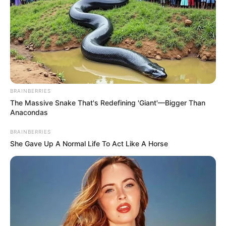
ΑΠΟΨΕΙΣ
ΥΠΕΡΒΑΤΙΚΟ
Οι Μύθοι κι ο Εσωτερικός Εαυτός
Οι Μύθοι κι ο Εσωτερικός Εαυτός.. “Η Μυθολογία απορρέει
από τις ενέργειες του ανθρώπινου σώματος”. Ο Τζόζεφ
BRAINBERRIES
Κάμπελ είναι ο ακαδημαϊκός με την βαθύτερη γνώση...
The Massive Snake That's Redefining 'Giant'—Bigger Than
Anacondas
BRAINBERRIES
She Gave Up A Normal Life To Act Like A Horse