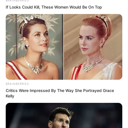
BRAINBERRIES
If Looks Could Kill, These Women Would Be On Top
ΛΙΓΑ ΛΟΓΙΑ ΓΙΑ ΜΕΝΑ
Πέμπτη, 22 Οκτωβρίου 2020, 20:06
ΓΕΙΑ ΣΑΣ….ΚΑΛΩΣ ΗΛΘΑΤΕ ΣΤΗΝ ΙΣΤΟΣΕΛΙΔΑ...
BRAINBERRIES
Critics Were Impressed By The Way She Portrayed Grace
ΑΛΕΞΑΝΔΡΟΣ ΖΕΥΣ Ο
ΕΙΜΑΣΤΕ ΣΤΗΝ ΤΕΛΙΚΗ
Kelly
ΑΡΧΗΓΟΣ ΤΩΝ ΕΛ. Ο
ΕΥΘΕΙΑ.. ΕΙΝΑΙ ΕΔΩ.. ΕΙΝΑΙ
ΑΠΟΛΥΤΟΣ ΚΥΡΙΑΡΧΟΣ.
ΜΑΖΙ ΜΑΣ, ΜΑΣ
ΕΙΝΑΙ ΕΔΩ, ΕΙΝΑΙ...
ΠΡΟΣΤΑΤΕΥΟΥΝ ΚΑΙ...