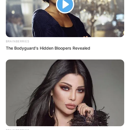
περνάει στην πολύ
χωρίς φθηνό ηλεκτρικό
σημαντική αλλά και
ρεύμα, διολισθαίνει στη
επικίνδυνη δεύτερη...
φτώχεια...
BRAINBERRIES
The Bodyguard's Hidden Bloopers Revealed
Οι ουκρανικές αντεπιθέσεις
“Αντιεμβολιαστής,
και η ρωσική στρατηγική
ρωσόφιλος, ψεκασμένος”: το
που θυμίζει το Κουρσκ- Μια...
τρίπτυχο του σύγχρονου
πολιτικού επαναστάτη.