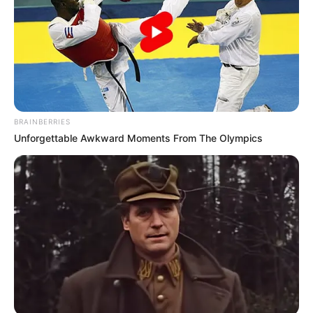
Η επιστήμη θα πρέπει να
ΓΙΑΤΙ ΑΠΟΦΑΣΗΣΑ ΝΑ
ανήκει στους ανθρώπους και
ΓΡΑΨΩ
όχι στο Νταβός...
BRAINBERRIES
Unforgettable Awkward Moments From The Olympics
ΠΟΙΟΣ ΣΚΟΤΩΣΕ ΤΟΝ
Υγειονομικοί: Επιστολή-
ΚΑΠΟΔΙΣΤΡΙΑ;;[Η δολοφονία
κόλαφος στην επέτειο των
του Καποδίστρια – Ποιοι
αναστολών..
ήταν οι πραγματικοί...
Email address: