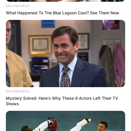
BRAINBERRIES
What Happened To The Blue Lagoon Cast? See Them Now
Δεν χρωστάμε σε κανέναν, αυτοί
χρωστούν σε εμάς τα πάντα
Τρίτη, 6 Σεπτεμβρίου 2022, 12:14
BRAINBERRIES
Δεν χρωστάμε σε κανέναν, αυτοί...
Mystery Solved: Here's Why These 9 Actors Left Their TV
Shows