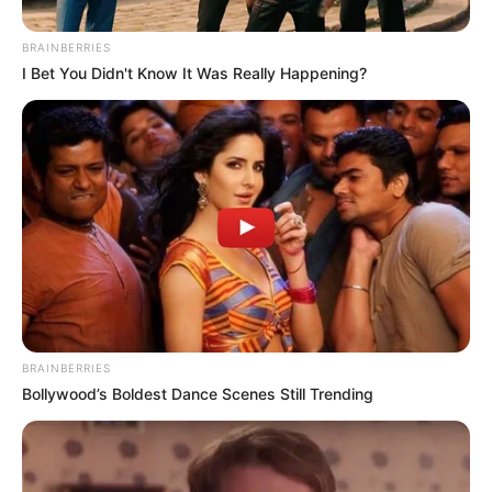
BRAINBERRIES
I Bet You Didn't Know It Was Really Happening?
ΣΠΑΜΕ ΤΟ ΜΑΤΡΙΞ – ΤΟ ΒΙΒΛΙΟ
BRAINBERRIES
Bollywood’s Boldest Dance Scenes Still Trending