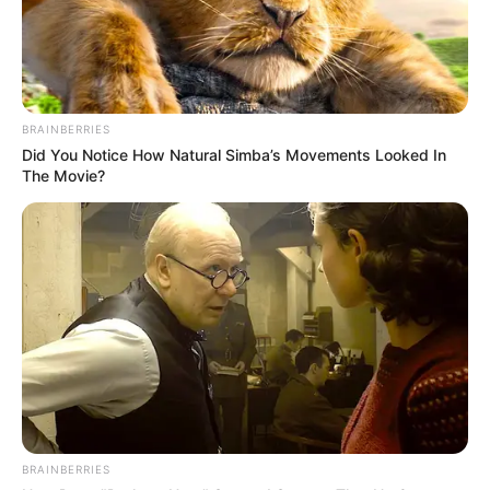
BRAINBERRIES
Did You Notice How Natural Simba’s Movements Looked In
The Movie?
Όλα τα κείμενα και οι εικόνες είναι πνευματική ιδιοκτησία του
ΝΙΚΟΛΑΟΣ ΑΝΑΞΙΜΑΝΔΡΟΣ. Aπαγορεύεται η αναπαραγωγή, η
αναδημοσίευση και η τροποποίησή τους χωρίς προηγούμενη
γραπτή άδεια του δημιουργού τους. Με επιφύλαξη κάθε νόμιμου
δικαιώματος. Διαβάστε την
Πολιτική Απορρήτου
του website πριν
να το χρησιμοποιήσετε, καθώς χρησιμοποιώντας το την
BRAINBERRIES
αποδέχεστε. Ο ιστότοπος διατηρεί το δικαίωμα να τροποποιήσει