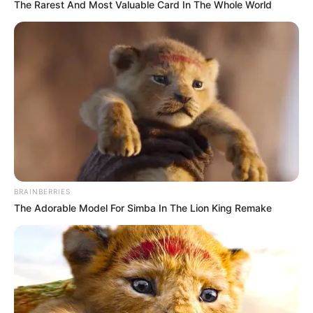
The Rarest And Most Valuable Card In The Whole World
Η επιστήμη θα πρέπει να
ΓΙΑΤΙ ΑΠΟΦΑΣΗΣΑ ΝΑ
ανήκει στους ανθρώπους και
ΓΡΑΨΩ
όχι στο Νταβός...
ΠΟΙΟΣ ΣΚΟΤΩΣΕ ΤΟΝ
Υγειονομικοί: Επιστολή-
ΚΑΠΟΔΙΣΤΡΙΑ;;[Η δολοφονία
κόλαφος στην επέτειο των
BRAINBERRIES
του Καποδίστρια – Ποιοι
αναστολών..
ήταν οι πραγματικοί...
The Adorable Model For Simba In The Lion King Remake
Email address: