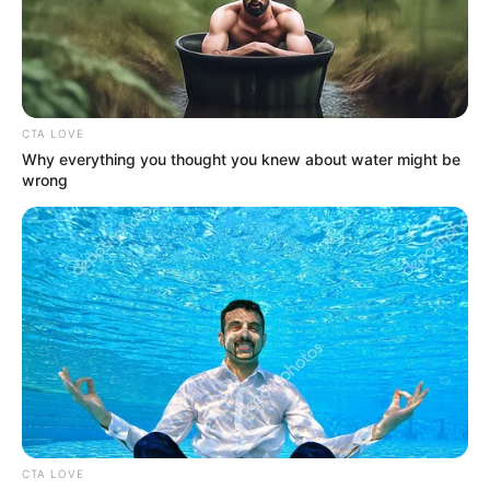
ΔΗΜΟΦΙΛΗ ΑΡΘΡΑ
CTA LOVE
Why everything you thought you knew about water might be
wrong
ΛΙΓΑ ΛΟΓΙΑ ΓΙΑ ΜΕΝΑ
Πέμπτη, 22 Οκτωβρίου 2020, 20:06
ΓΕΙΑ ΣΑΣ….ΚΑΛΩΣ ΗΛΘΑΤΕ ΣΤΗΝ ΙΣΤΟΣΕΛΙΔΑ...
CTA LOVE