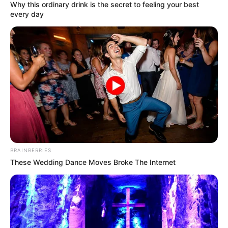
Why this ordinary drink is the secret to feeling your best
every day
ΑΛΕΞΑΝΔΡΟΣ ΖΕΥΣ Ο
ΕΙΜΑΣΤΕ ΣΤΗΝ ΤΕΛΙΚΗ
ΑΡΧΗΓΟΣ ΤΩΝ ΕΛ. Ο
ΕΥΘΕΙΑ.. ΕΙΝΑΙ ΕΔΩ.. ΕΙΝΑΙ
ΑΠΟΛΥΤΟΣ ΚΥΡΙΑΡΧΟΣ.
ΜΑΖΙ ΜΑΣ, ΜΑΣ
ΕΙΝΑΙ ΕΔΩ, ΕΙΝΑΙ...
ΠΡΟΣΤΑΤΕΥΟΥΝ ΚΑΙ...
BRAINBERRIES
These Wedding Dance Moves Broke The Internet
ΕΒΡΑΙΟΙ ΚΑΙ ΕΠΑΝΑΣΤΑΣΕΙΣ….
Ο ΠΟΥ υπό έλεγχο:
παρατυπίες και
συγκρούσεις συμφερόντων