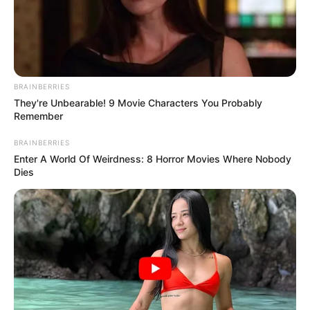
ΣΗΜΑΝΤΙΚΕΣ ΕΙΔΗΣΕΙΣ
ΥΓΕΙΑ
Μακρύς κατάλογος αθλητών που
πέθαναν «ξαφνικά» ή αρρώστησαν βαριά
αφότου πλήρως εμβολιάστηκαν!
BRAINBERRIES
Μακρύς κατάλογος αθλητών που πέθαναν «ξαφνικά» ή
They're Unbearable! 9 Movie Characters You Probably
αρρώστησαν βαριά αφότου πλήρως εμβολιάστηκαν! Ο
Remember
νεότερος που πέθανε ήταν 13χρονος!! O γερμανικός τύπος
BRAINBERRIES
παρουσιάζει μια μακροσκελή λίστα...
Enter A World Of Weirdness: 8 Horror Movies Where Nobody
Dies