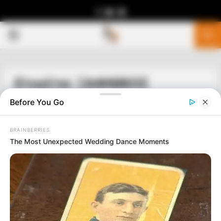
Facebook
Youtube
Telegram
PRIMARY
MENU
Ετικέτα: ΞΑΦΝΙΚΟΣ
ΘΑΝΑΤΟΣ
Before You Go
BRAINBERRIES
The Most Unexpected Wedding Dance Moments