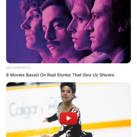
ΕΞΕΛΙΞΕΙΣ: Η ΒΟΣΝΙΑ Η ΠΡΩΤΗ ΧΩΡΑ ΧΩΡΙΣ ΠΙΣΤΟΠΟΙΗΤΙΚΑ
COVID-19…. ΔΙΚΗΓΟΡΟΣ ΑΠΕΔΕΙΞΕ ΟΤΙ ΟΙ ΕΜΒΟΛΙΑΣΜΕΝΟΙ
ΜΕΤΑΔΙΔΟΥΝ ΤΟΝ ΙΟ. Ο ΔΙΚΗΓΟΡΟΣ ΕΠΙΚΑΛΕΣΤΗΚΕ ΤΑ
ΕΠΙΣΗΜΑ ΕΓΓΡΑΦΑ ΤΗΣ PFIZER...
BRAINBERRIES
8 Movies Based On Real Stories That Give Us Shivers
ΡΟΗ ΤΩΝ ΑΡΘΡΩΝ
ΣΗΜΑΝΤΙΚΕΣ ΕΙΔΗΣΕΙΣ
Ξεκίνησαν τα «Μητσοτάκη γ@@@@» στα