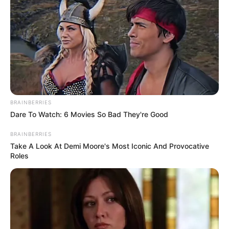
Αν το εμβόλιο είναι τόσο καλό, γιατί
πεθαίνουν τόσοι πολλοί άνθρωποι;
Αν το εμβόλιο είναι τόσο καλό, γιατί πεθαίνουν τόσοι
πολλοί άνθρωποι; Τα εμβόλια COVID-19 φαίνεται να
προκαλούν παγκόσμια υγειονομική καταστροφή. Υπάρχουν
τόσες πολλές προειδοποιήσεις από...
BRAINBERRIES
Dare To Watch: 6 Movies So Bad They're Good
BRAINBERRIES
Take A Look At Demi Moore's Most Iconic And Provocative
Roles