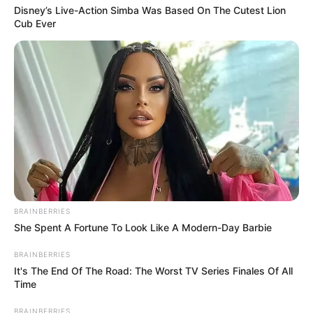
ΓΡΑΨΩ
ΚΑΠΟΔΙΣΤΡΙΑ;;[Η δολοφονία
Disney’s Live-Action Simba Was Based On The Cutest Lion
του Καποδίστρια – Ποιοι
Cub Ever
ήταν οι πραγματικοί...
BRAINBERRIES
She Spent A Fortune To Look Like A Modern-Day Barbie
Υγειονομικοί: Επιστολή-κόλαφος στην
επέτειο των αναστολών..
BRAINBERRIES
It's The End Of The Road: The Worst TV Series Finales Of All
Παρασκευή, 2 Σεπτεμβρίου 2022, 15:39
Time
Υγειονομικοί: Επιστολή-κόλαφος στην επέτειο των...
BRAINBERRIES