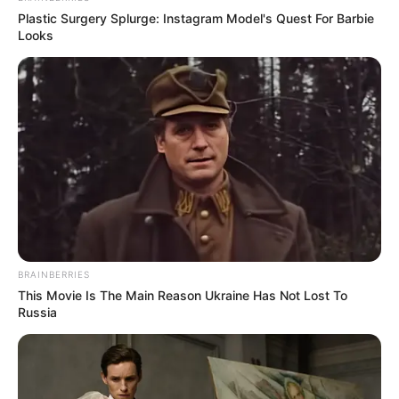
Plastic Surgery Splurge: Instagram Model's Quest For Barbie
Looks
REINER FUELLMICH ΓΙΑ ΤΗΝ
Η Εκδικητική μανία της
ΝΥΡΕΜΒΕΡΓΗ 2: «ΣΕ 2 ΕΩΣ 3
κυβέρνησης Μητσοτάκη
ΕΒΔΟΜΑΔΕΣ, ΘΑ...
εναντίον αυτού που έβγαλε
την αλήθεια...
BRAINBERRIES
This Movie Is The Main Reason Ukraine Has Not Lost To
Russia
ΗΠΑ: Ο Αμερικανικός
Ο Τραμπ αποκαλύπτει τον
Ερυθρός Σταυρός πιάστηκε
μεγαλύτερο φόβο του,
να αναμειγνύει αίμα
προειδοποιεί «Βρισκόμαστε
εμβολιασμένων με αίμα...
στην πιο επικίνδυνη...