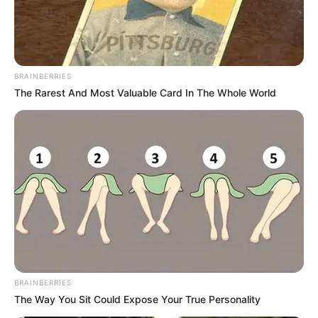
ΣΗΜΑΝΤΙΚΕΣ ΕΙΔΗΣΕΙΣ
Σακελλαροπούλου για θανάτους
BRAINBERRIES
αθλητών: “Δεν θα γλυτώσει κανένας την
The Rarest And Most Valuable Card In The Whole World
τιμωρία”!
Σακελλαροπούλου για θανάτους αθλητών: “Δεν θα γλυτώσει
κανένας την τιμωρία”! Την παρέμβαση της ανώτατης
αθλητικής Εισαγγελέα, Αντεισαγγελέα Αρείου Πάγου
Βιργινίας Σακελλαροπούλου, προκάλεσε το φαινόμενο
των αιφνιδίων...
BRAINBERRIES
The Way You Sit Could Expose Your True Personality