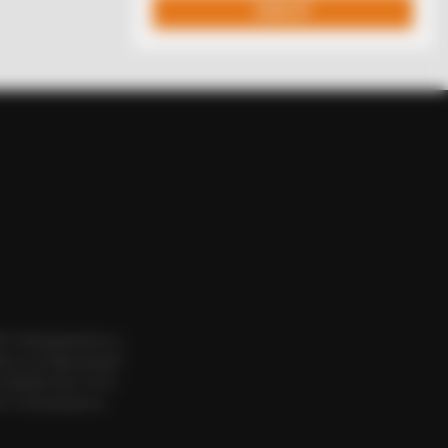
ohibited Acts We All Commit!
ΟΣ. Aπαγορεύεται η
εια του δημιουργού
website πριν να το
LOVE
 το δικαίωμα να
 everything you thought you