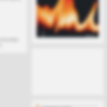
τολή με θέμα
...