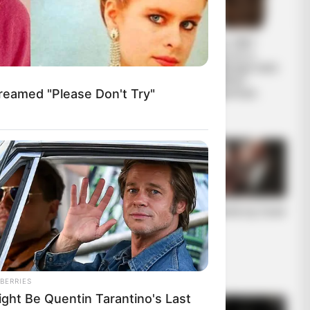
ΕΠΙΚΟΙΝΩΝΙΑ
Από το 1867
ΑΝΩΘΕΝ. ΠΩΣ
ξέρουν ότι η
ΓΙΝΕΤΑΙ. ΟΔΗΓΙΕΣ
Ελλάδα έχει πολύ
ΓΙΑ ΑΡΧΑΡΙΟΥΣ
πετρέλαιο
reamed "Please Don't Try"
ΑΛΛΑ ΚΑΙ
σύμφωνα με...
ΣΥΜΒΟΥΛΕΣ ΓΙΑ
ΠΡΟΧΩΡΗΜΕΝΟΥΣ.
Η Moderna μηνύει
Η omertà της Covid
τους αντιπάλους
της της Big
Pharma για τις
πατέντες εμβολίω
ν
BERRIES
ight Be Quentin Tarantino's Last