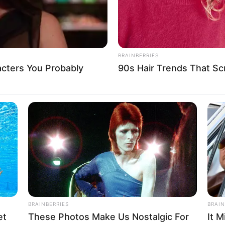
BRAINBERRIES
acters You Probably
90s Hair Trends That Sc
BRAINBERRIES
BRAIN
et
These Photos Make Us Nostalgic For
It M