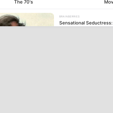
The 70's
Mov
BRAINBERRIES
Sensational Seductress
Performances
oon Stars Today