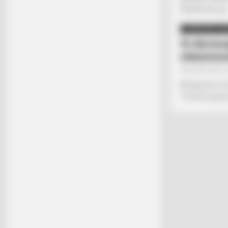
Προδοσίας με..
ΣΗΜΑΝΤΙΚΕΣ ΕΙΔ
Οι Αστυνο
επικοινω
Από
ΝΙΚΟΛΑΟΣ 
Ακόμα και οι 
“Οι Αστυνομικ