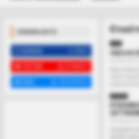
Ετικέτ
ΚΟΙΝΩΝΙΚΑ ΔΙΚΤΥΑ
ΥΓΕΙΑ
FACEBOOK
ΑΡΈΣΕΙ
Δήλωση Ά
Από
ΝΙΚΟΛΑΟΣ 
YOUTUBE
ΕΓΓΡΑΦΕΊΤΕ
Δήλωση Άρνησ
πολλοί συμπολ
EMAIL
ΑΚΟΛΟΥΘΉΣΤΕ
αναγκαιότητα 
ΠΟΛΙΤΙΚΗ
ΕΓΚΛΗΜΑ
ΑΣΤΥΝΟΜ
Από
ΝΙΚΟΛΑΟΣ 
ΕΓΚΛΗΜΑΤΑ Κ
ΔΙΕΘΝΕΣ ΔΙΚΑΙ