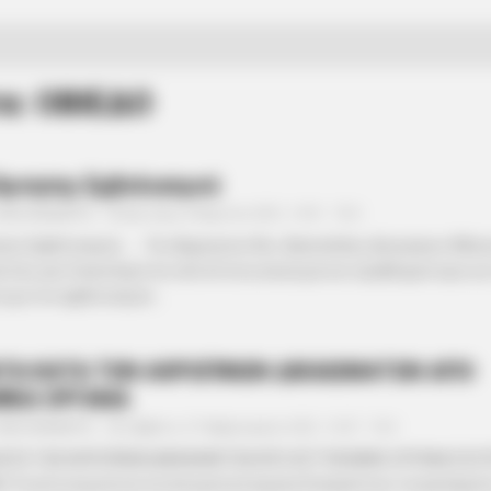
α: ΟΒΙΕΔΟ
ρνησης Εμβολιασμού
ΑΝΑΞΙΜΑΝΔΡΟΣ
Δευτέρα, 8 Μαρτίου 2021, 14:51
0
ης Εμβολιασμού…….Του Δημητρίου Νικ. Δασκαλάκη, Δικηγόρου Αθην
ίτες μας διακατέχονται από έντονη ανησυχία και προβληματισμό για
ή μη του εμβολιασμού...
ΤΑ ΚΑΤΑ ΤΩΝ ΑΘΡΩΠΙΝΩΝ ΔΙΚΑΙΩΜΑΤΩΝ ΑΠΟ
ΙΚΑ ΟΡΓΑΝΑ
ΑΝΑΞΙΜΑΝΔΡΟΣ
Σάββατο, 27 Φεβρουαρίου 2021, 10:57
0
ΑΤΑ ΤΩΝ ΑΘΡΩΠΙΝΩΝ ΔΙΚΑΙΩΜΑΤΩΝ ΑΠΟ ΑΣΤΥΝΟΜΙΚΑ ΟΡΓΑΝΑ ΕΣΩΤΕ
Ο Τα αστυνομικά και λοιπά κρατικά όργανα διαπράττουν τα εγκλήματ