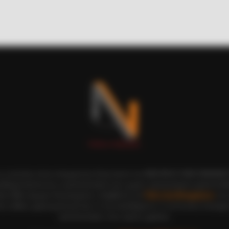
BRAINBERRIES
ep In Your Emergency Kit
Hidden Sins: 15 Bible Pr
ι οι εικόνες είναι πνευματική ιδιοκτησία του ΝΙΚΟΛΑΟΣ ΑΝΑΞΙΜΑΝΔΡ
αδημοσίευση και η τροποποίησή τους χωρίς προηγούμενη γραπτή άδ
ξη κάθε νόμιμου δικαιώματος. Διαβάστε την
Πολιτική Απορρήτου
του 
CTA FAVORITE
CTA 
ε, καθώς χρησιμοποιώντας το την αποδέχεστε. Ο ιστότοπος διατηρεί
ased
Why this ordinary drink is the secret
Why
τροποποιήσει τους όρους χρήσης.