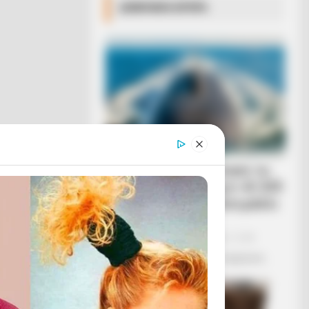
ΔΗΜΟΦΙΛΗ ΑΡΘΡΑ
Η Ρωσία κινητοποίησε το
πυρηνικό υποβρύχιο «K-329
Belgorod» για να δοκιμάσει
την...
Δευτέρα, 3 Οκτωβρίου 2022, 12:38
Η Ρωσία κινητοποίησε το πυρηνικό...