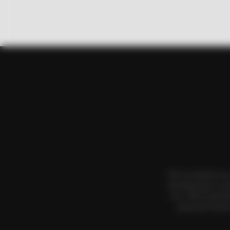
BRAINBERRIES
Will You Survive? 10 Things To Ke
Όλα τα κείμενα κα
αναπαραγωγή, η αν
τους. Με επιφύλα
BRAINBERRIES
χρησιμοποιήσετ
Disney’s Live-Action Simba Was B