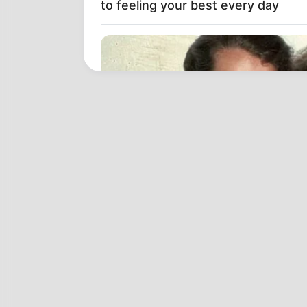
to feeling your best every day
BRAINBERRIES
You'll Be Amazed By The Blue Lag