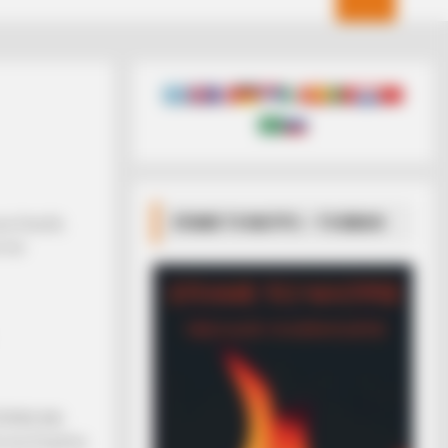
ΣΠΑΜΕ ΤΟ ΜΑΤΡΙΞ – ΤΟ ΒΙΒΛΙΟ
ών Επειδή
 την
ΡΙΚΟ ΚΑΙ
α της Εσχάτης