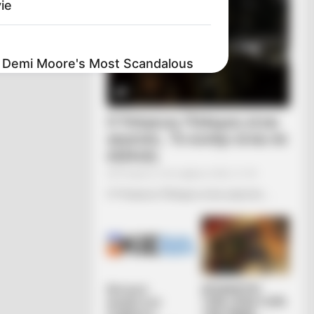
ie
: Demi Moore's Most Scandalous
Ο Υπόγειος Πόλεμος είναι
γεγονός.. Το κυνήγι είναι σε
εξέλιξη
Τετάρτη, 5 Οκτωβρίου 2022, 21:39
Ο Υπόγειος Πόλεμος είναι γεγονός.....
Κεντρικό
ΑΠΟΚΑΛΥΨΗ
Ισραηλιτικό
ΤΩΡΑ. ΗΡΘΕ Η ΩΡΑ