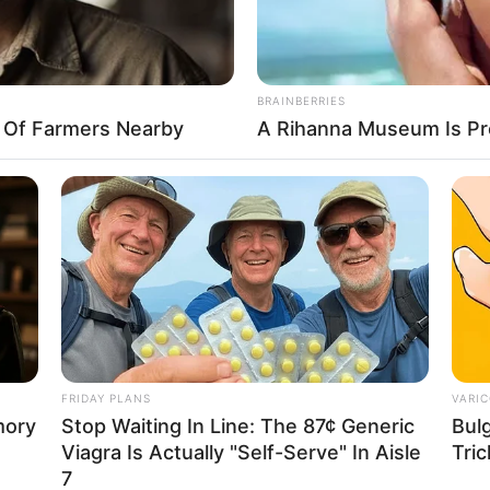
BRAINBERRIES
y Of Farmers Nearby
A Rihanna Museum Is Pr
FRIDAY PLANS
VARIC
mory
Stop Waiting In Line: The 87¢ Generic
Bul
Viagra Is Actually "Self-Serve" In Aisle
Tric
7