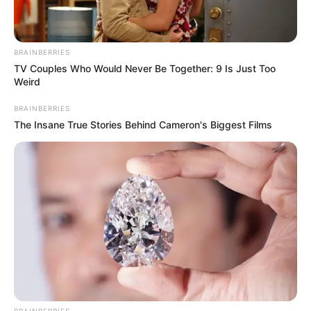
Email address:
BRAINBERRIES
TV Couples Who Would Never Be Together: 9 Is Just Too
Weird
BRAINBERRIES
The Insane True Stories Behind Cameron's Biggest Films
Όλα τα κείμενα και οι εικόνες είναι πνευματική ιδιοκτησία του
ΝΙΚΟΛΑΟΣ ΑΝΑΞΙΜΑΝΔΡΟΣ. Aπαγορεύεται η αναπαραγωγή, η
BRAINBERRIES