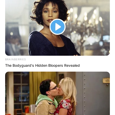
ΘΑ ΓΙΝΕΙ ΧΑMΟΣ – Στις...
Η Εξέγερση των Φωτεινών
Βρισκόμαστε Στην
Όντων Κατά Ερπετοειδών
οικονομική άβυσσο;
BRAINBERRIES
The Bodyguard's Hidden Bloopers Revealed
Ανοιχτή επιστολή προς τον
ΑΠΟ ΣΗΜΕΡΑ ΤΙΠΟΤΑ ΔΕΝ
Πρόεδρο της Τουρκικής
ΕΙΝΑΙ ΙΔΙΟ. ΕΝΕΡΓΟΠΟΙΗΣΗ
Δημοκρατίας Ρ. Τ. Ερντογάν
ΙΧΩΡ. ΤΑ ΣΗΜΑΔΙΑ ΕΜΦΑΝΗ,
Η...