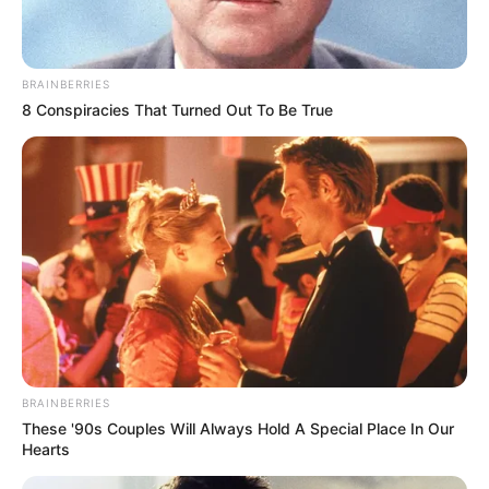
ΥΒΡΙΣ ΑΤΙΣ ΝΕΜΕΣΙΣ ΤΙΣΙΣ. Η
Εφημερίδες και ΜΜΕ που
ΕΛΛΗΝΙΚΗ ΗΘΙΚΗ.
χρηματοδοτούνται από τον
George Soros
BRAINBERRIES
8 Conspiracies That Turned Out To Be True
BRAINBERRIES
Ο γιος μου Hunter !! Ξεκινάει τον
These '90s Couples Will Always Hold A Special Place In Our
Σεπτέμβρη η προβολή της ταινίας...
Hearts
Παρασκευή, 19 Αυγούστου 2022, 15:24