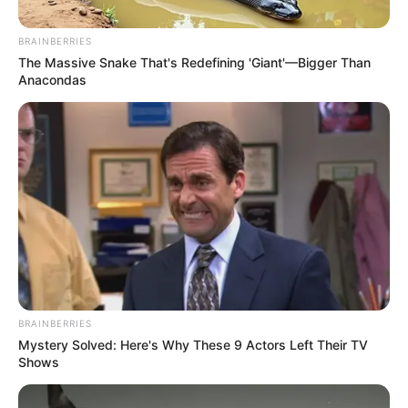
BRAINBERRIES
The Massive Snake That's Redefining 'Giant'—Bigger Than
ΡΟΗ ΤΩΝ ΑΡΘΡΩΝ
ΥΓΕΙΑ
Anacondas
Ομίχλη εγκεφάλου: η κορυφή ενός
σοβαρού παγόβουνου για την υγεία –
Βίντεο
Ομίχλη εγκεφάλου: η κορυφή ενός σοβαρού παγόβουνου για
την υγεία… Έχουν αυξηθεί πάρα πολύ τα τελευταία δύο
χρόνια οι περιπτώσεις κατάθλιψης σε παγκόσμιο επίπεδο.
Είναι...
BRAINBERRIES
ΚΟΙΝΩΝΙΚΑ ΔΙΚΤΥΑ
Mystery Solved: Here's Why These 9 Actors Left Their TV
Shows
FACEBOOK
ΑΡΈΣΕΙ