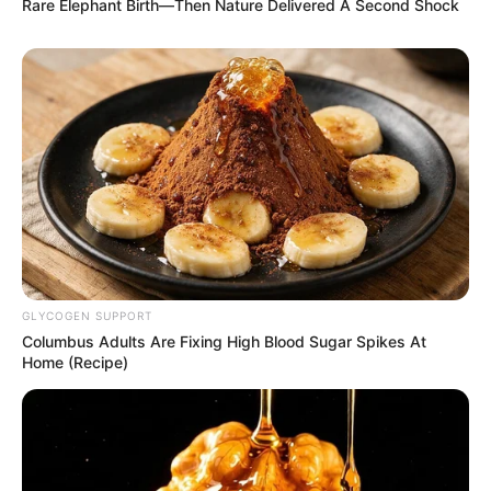
Rare Elephant Birth—Then Nature Delivered A Second Shock
Email address:
GLYCOGEN SUPPORT
Columbus Adults Are Fixing High Blood Sugar Spikes At
Home (Recipe)
Όλα τα κείμενα και οι εικόνες είναι πνευματική ιδιοκτησία του
ΝΙΚΟΛΑΟΣ ΑΝΑΞΙΜΑΝΔΡΟΣ. Aπαγορεύεται η αναπαραγωγή, η