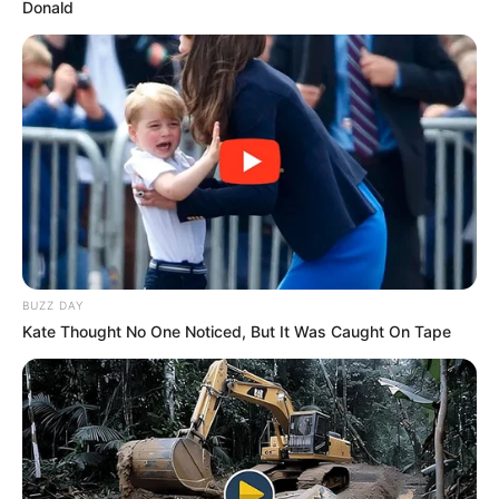
Donald
ΑΠΟΚΑΛΥΨΕΩΝ ΛΕΠΤΟ ΠΡΟΣ
Πούτιν: Είναι η έναρξη της
ΛΕΠΤΟ. Ο...
Νικηφόρας...
BUZZ DAY
Kate Thought No One Noticed, But It Was Caught On Tape
ΕΠΕΙΓΟΝ: Στην απόφαση ΑΠΑΓΟΡΕΥΣΗΣ
rapid test από τον Ε.Ο.Φ αναγράφεται
καθαρά ότι...
Σάββατο, 27 Αυγούστου 2022, 10:17
ΕΠΕΙΓΟΝ: Στην απόφαση ΑΠΑΓΟΡΕΥΣΗΣ rapid...