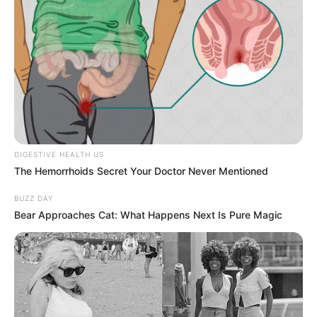
ΔΙΕΘΝΗ
ΟΙΚΟΝΟΜΙΑ
ΡΟΗ ΤΩΝ ΑΡΘΡΩΝ
BlackRock: Τετέλεσται! Πουθενά να
κρυφτείς, μετοχές και ομόλογα
γκρεμίζονται
BlackRock: Τετέλεσται! Πουθενά να κρυφτείς, μετοχές και
ομόλογα γκρεμίζονται – Η εποχή προσφέρεται μόνο για
stock picking… Η ΒlackRock δίνει σύσταση underweight για
DIGESTIVE HEALTH US
τις μετοχές...
The Hemorrhoids Secret Your Doctor Never Mentioned
BUZZ DAY
Bear Approaches Cat: What Happens Next Is Pure Magic
ΚΟΙΝΩΝΙΚΑ ΔΙΚΤΥΑ
FACEBOOK
ΑΡΈΣΕΙ
YOUTUBE
ΕΓΓΡΑΦΕΊΤΕ