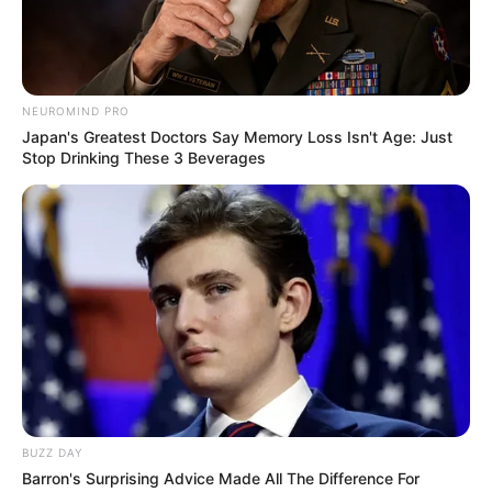
Πέμπτη, 29 Σεπτεμβρίου 2022, 19:54
Η omertà της Covid… “Αλλά...
NEUROMIND PRO
Japan's Greatest Doctors Say Memory Loss Isn't Age: Just
Stop Drinking These 3 Beverages
Ο Υπόγειος Πόλεμος είναι
Κεντρικό Ισραηλιτικό
γεγονός.. Το κυνήγι είναι σε
Συμβούλιο: Αντιδρά για την
εξέλιξη
προαγωγή της Παγουτέλη
στην αντιπροεδρία του...
BUZZ DAY
ΑΠΟΚΑΛΥΨΗ ΤΩΡΑ. ΗΡΘΕ Η
Συνέντευξη Alexander Dugin
Barron's Surprising Advice Made All The Difference For
ΩΡΑ ΤΩΝ ΓΗΙΝΩΝ
σχολιάζοντας τον λόγο