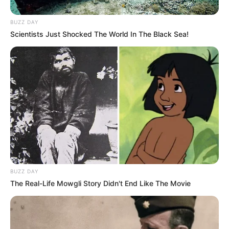
BUZZ DAY
Scientists Just Shocked The World In The Black Sea!
ΣΠΑΜΕ ΤΟ ΜΑΤΡΙΞ – ΤΟ ΒΙΒΛΙΟ
BUZZ DAY
The Real-Life Mowgli Story Didn't End Like The Movie