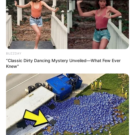
Συνέντευξη Alexander Dugin σχολιάζοντας
τον λόγο Πούτιν: Είναι η έναρξη της
Νικηφόρας...
Κυριακή, 2 Οκτωβρίου 2022, 13:05
Συνέντευξη Alexander Dugin σχολιάζοντας τον...
BUZZDAY
“Classic Dirty Dancing Mystery Unveiled—What Few Ever
Knew"
ΕΠΕΙΓΟΝ: Στην απόφαση
Έρχεται το μεγαλύτερο κραχ
ΑΠΑΓΟΡΕΥΣΗΣ rapid test από
στη σύγχρονη Ιστορία
τον Ε.Ο.Φ αναγράφεται
καθαρά ότι...