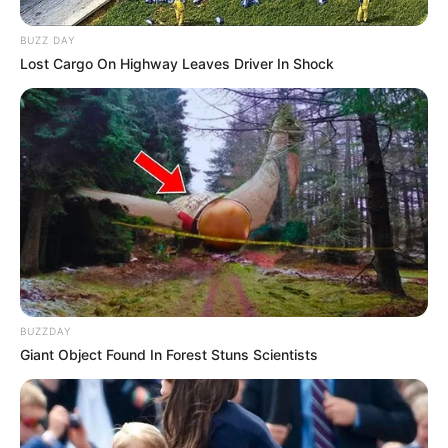
BUZZ DAY
Lost Cargo On Highway Leaves Driver In Shock
Διέρρευσε η κρίσιμη
Μια σημαντική και δίκαιη
συμφωνία ΕΕ – Pfizer
ανάλυση της ομιλίας του
Πούτιν.. Ο οποίος δεν...
BUZZDAY
Giant Object Found In Forest Stuns Scientists
ΙΡΙΔΙΖΟΝΤΕΣ ΘΩΡΑΚΕΣ ΠΟΛΕΜΙΣΤΩΝ
ΑΝΤΑΝΑΚΛΟΥΝ ΤΟ ΦΩΣ ΣΤΟ ΣΤΕΡΕΩΜΑ