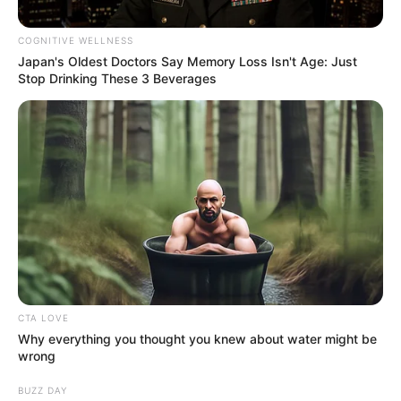
ΟΙΚΟΝΟΜΙΑ
COGNITIVE WELLNESS
Οι Αφρικανικές χώρες ξυπνούν και
Japan's Oldest Doctors Say Memory Loss Isn't Age: Just
Stop Drinking These 3 Beverages
πληρώνουν με το ίδιο νόμισμα τους
αποικιοκράτες τους..
Οι Αφρικανικές χώρες ξυπνούν και πληρώνουν με το ίδιο
νόμισμα τους αποικιοκράτες τους….. Τι εννοώ;;; Οι Γάλλοι
έχοντας κατακτήσει τον Νίγηρα, έκλεβαν το Ουράνιο
αγοράζοντας...
CTA LOVE
Why everything you thought you knew about water might be
wrong
BUZZ DAY