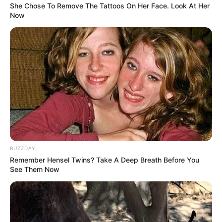
She Chose To Remove The Tattoos On Her Face. Look At Her
Now
ΑΠΟΨΕΙΣ
ΔΙΕΘΝΗ
ΡΟΗ ΤΩΝ ΑΡΘΡΩΝ
ΚΑΤΙ ΠΟΛΥ ΣΠΟΥΔΑΙΟ ΚΑΙ ΦΩΤΕΙΝΟ
ΚΡΥΒΕΤΑΙ ΠΙΣΩ ΑΠΟ ΤΑ ΕΠΕΙΣΟΔΙΑ ΣΤΟ
ΚΑΖΑΚΣΤΑΝ
ΚΑΤΙ ΠΟΛΥ ΣΠΟΥΔΑΙΟ ΚΑΙ ΦΩΤΕΙΝΟ ΚΡΥΒΕΤΑΙ ΠΙΣΩ ΑΠΟ ΤΑ
ΕΠΕΙΣΟΔΙΑ ΣΤΟ ΚΑΖΑΚΣΤΑΝ. ΠΟΛΥ ΣΠΟΥΔΑΙΑ ΠΡΑΓΜΑΤΑ
ΓΙΝΟΝΤΑΙ ΤΩΡΑ ΣΤΗΝ ΠΕΡΙΟΧΗ ΑΥΤΗ. ΜΙΑ ΠΟΛΥ ΣΤΡΑΤΗΓΙΚΗ
ΠΕΡΙΟΧΗ ΚΑΙ...
BUZZDAY
Remember Hensel Twins? Take A Deep Breath Before You
See Them Now
ΚΟΙΝΩΝΙΚΑ ΔΙΚΤΥΑ
FACEBOOK
ΑΡΈΣΕΙ