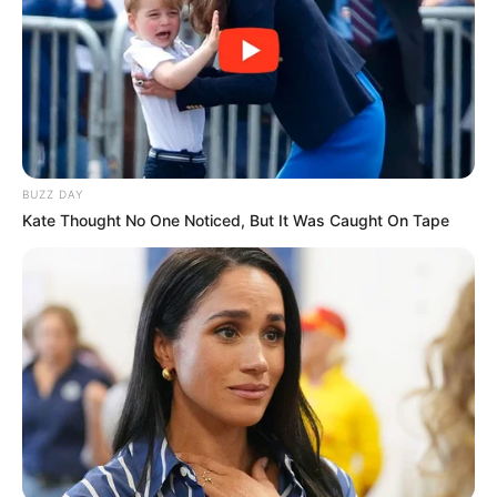
ΚΑΙ ΣΦΡΑΓΙΖΟΥΝ ΤΗΝ ΝΥΧΤΑ.
Δευτέρα, 24 Μαΐου 2021, 14:02
ΤΟ ΦΩΣ ΗΡΘΕ ΓΙΑ ΝΑ...
BUZZ DAY
Kate Thought No One Noticed, But It Was Caught On Tape
ΕΝΑΣ ΚΟΚΚΙΝΟΣ ΟΚΤΩΒΡΗΣ
Σι και Πούτιν θα
ΞΕΚΙΝΑ.. Επιτέλους
συναντηθούν την επόμενη
μπαίνουμε σε αυτό
εβδομάδα για πρώτη φορά
το_ΓΕΓΟΝΟΣ της ΘΥΕΛΛΑΣ
μετά...
BRICS: Η Ρωσία Και Η Ινδία
Το Judicial Watch