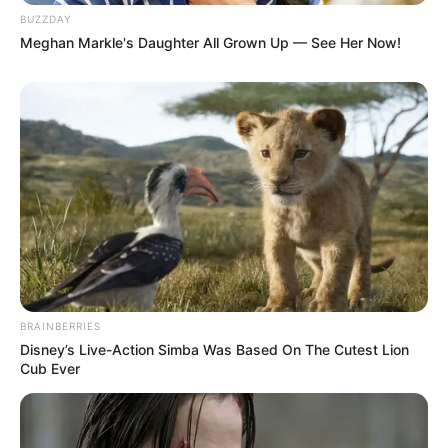
Δεν Χρειάζονται Πια Δολάριο
αποκαλύπτει το σχέδιο
BUZZDAY
ΗΠΑ
προπαγάνδας της
Meghan Markle's Daughter All Grown Up — See Her Now!
κυβέρνησης Μπάιντεν για
την...
Email address:
BRAINBERRIES
Disney’s Live-Action Simba Was Based On The Cutest Lion
Cub Ever