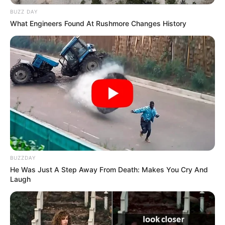
BUZZ DAY
What Engineers Found At Rushmore Changes History
ΔΗΜΟΦΙΛΗ ΑΡΘΡΑ
BUZZDAY
He Was Just A Step Away From Death: Makes You Cry And
Laugh