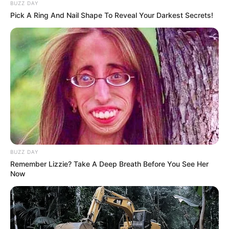
BUZZ DAY
Pick A Ring And Nail Shape To Reveal Your Darkest Secrets!
BUZZ DAY
Remember Lizzie? Take A Deep Breath Before You See Her
Now
ΣΠΑΜΕ ΤΟ ΜΑΤΡΙΞ – ΤΟ ΒΙΒΛΙΟ