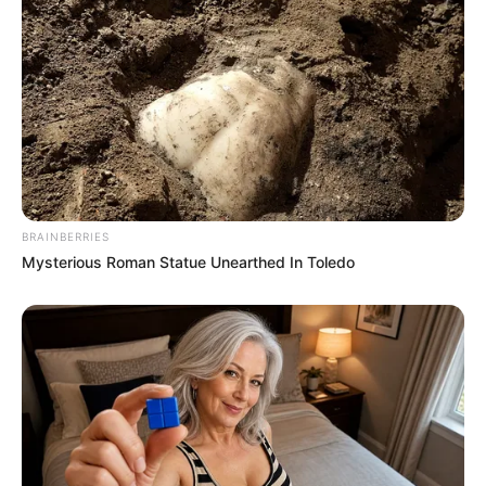
BRAINBERRIES
Mysterious Roman Statue Unearthed In Toledo
Όλα τα κείμενα και οι εικόνες είναι πνευματική ιδιοκτησία του
ΝΙΚΟΛΑΟΣ ΑΝΑΞΙΜΑΝΔΡΟΣ. Aπαγορεύεται η αναπαραγωγή, η
αναδημοσίευση και η τροποποίησή τους χωρίς προηγούμενη