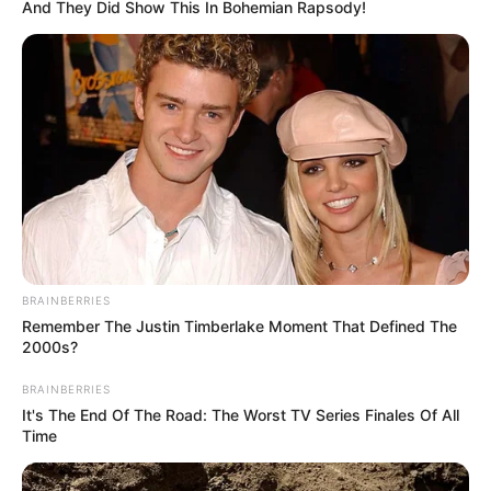
And They Did Show This In Bohemian Rapsody!
Άρθρο-κόλαφος των New
Κορυφαίος επιστήμονας του
York Times για τις
κλίματος καταδικάζει τον
υποκλοπές στην Ελλάδα –
“γκεμπελικό” συναγερμό για
“Η...
το κλίμα
BRAINBERRIES
Remember The Justin Timberlake Moment That Defined The
2000s?
ΑΙΤΗΜΑ ΑΠΑΓΟΡΕΥΣΗΣ
Αφαίρεση εμφυτεύματος και
ΣΤΗΝ ΔΕΗ Α.Ε ΝΑ ΠΡΟΒΕΙ ΣΕ
βιοτσιπ από τις δυνάμεις
BRAINBERRIES
ΔΙΑΚΟΠΗ ΗΛΕΚΤΡΟΔΟΤΗΣΗΣ
του φωτός
It's The End Of The Road: The Worst TV Series Finales Of All
Time
Email address: