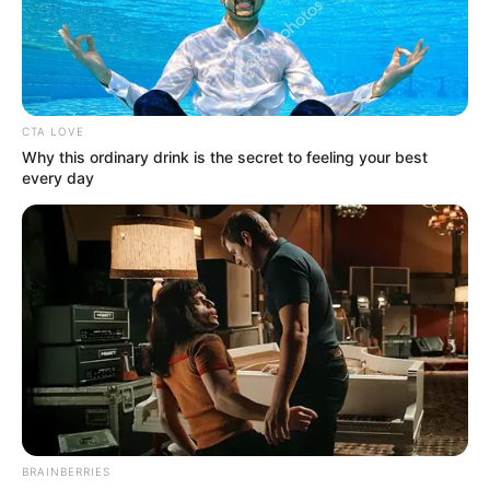
να αναμειγνύει αίμα
προειδοποιεί «Βρισκόμαστε
εμβολιασμένων με αίμα...
στην πιο επικίνδυνη...
CTA LOVE
Why this ordinary drink is the secret to feeling your best
every day
Πόσο πιο χαμηλά θα πέσει
η «Δικαιοσύνη»;
Τρίτη, 5 Ιουλίου 2022, 10:01
Σχόλια Αναξίμανδρου: Πόσο πιο χαμηλά...
BRAINBERRIES