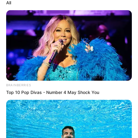
All
Παρασκευή, 2 Σεπτεμβρίου 2022, 15:39
Υγειονομικοί: Επιστολή-κόλαφος στην επέτειο των...
REINER FUELLMICH ΓΙΑ ΤΗΝ
Η Εκδικητική μανία της
ΝΥΡΕΜΒΕΡΓΗ 2: «ΣΕ 2 ΕΩΣ 3
κυβέρνησης Μητσοτάκη
ΕΒΔΟΜΑΔΕΣ, ΘΑ...
εναντίον αυτού που έβγαλε
την αλήθεια...
BRAINBERRIES
Top 10 Pop Divas - Number 4 May Shock You
ΗΠΑ: Ο Αμερικανικός
Ο Τραμπ αποκαλύπτει τον
Ερυθρός Σταυρός πιάστηκε
μεγαλύτερο φόβο του,