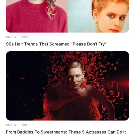
ΔΗΜΟΦΙΛΗ ΑΡΘΡΑ
BRAINBERRIES
90s Hair Trends That Screamed "Please Don't Try"
Υγειονομικοί: Επιστολή-κόλαφος στην
BRAINBERRIES
επέτειο των αναστολών..
From Baddies To Sweethearts: These 9 Actresses Can Do It