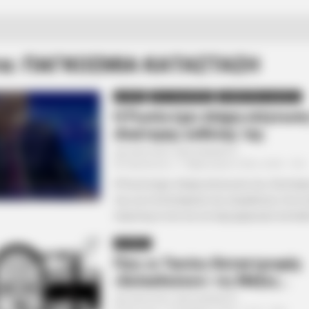
τα: ΠΑΓΚΟΣΜΙΑ ΚΑΤΑΣΤΑΣΗ
ΔΙΕΘΝΗ
ΡΟΗ ΤΩΝ ΑΡΘΡΩΝ
ΣΗΜΑΝΤΙΚΕΣ ΕΙΔΗΣΕΙΣ
Η Ρωσία έχει πλήρη επίγνωση
ιδιαίτερης ευθύνης της
Από
ΝΙΚΟΛΑΟΣ ΑΝΑΞΙΜΑΝΔΡΟΣ
Παρασκευή, 11 Φεβρουαρίου 2022, 20:05
0
Η Ρωσία έχει πλήρη επίγνωση της ιδιαίτερ
της για τη διατήρηση της ασφάλειας στον 
παγκόσμιο όσο και σε περιφερειακό επίπεδο
ΑΠΟΨΕΙΣ
Πώς οι Ταινίες Καταστροφής
«Εκπαιδεύουν» τις Μάζες…
Από
ΝΙΚΟΛΑΟΣ ΑΝΑΞΙΜΑΝΔΡΟΣ