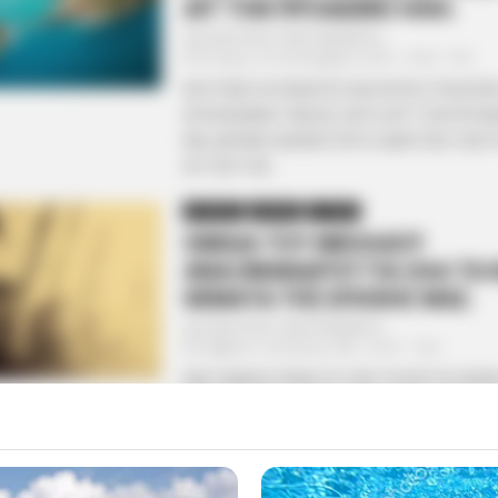
ΑΠ’ ΤΟΝ ΠΡΟΑΙΩΝΙΟ ΗΛΙΟ.
Από
ΝΙΚΟΛΑΟΣ ΑΝΑΞΙΜΑΝΔΡΟΣ
Τετάρτη, 22 Σεπτεμβρίου 2021, 14:04
0
ΜΥΣΤΙΚΕΣ ΚΟΥΒΕΝΤΕΣ ΚΑΙ ΛΟΓΙΑ ΣΤΗΝ ΑΥΛ
ΑΠΟΛΛΩΝΙΑΣ ΓΝΩΣΗΣ, ΚΑΤΩ ΑΠ’ ΤΟΝ ΠΡΟΑΙ
ΝΑΙ, ΔΕΙΧΝΕΙ ΦΑΕΙΝΟΤΕΡΗ Η ΔΙΑΥΓΕΙΑ ΤΩΝ 
ΑΥΤΟΝ ΤΟΝ...
ΑΠΟΨΕΙΣ
ΔΙΕΘΝΗ
ΙΣΤΟΡΙΑ
ΟΜΙΛΙΑ ΤΟΥ ΝΙΚΟΛΑΟΥ
ΑΝΑΞΙΜΑΝΔΡΟΥ ΓΙΑ ΟΛΑ ΤΑ 
ΘΕΜΑΤΑ ΤΗΣ ΕΠΟΧΗΣ ΜΑΣ.
Από
ΝΙΚΟΛΑΟΣ ΑΝΑΞΙΜΑΝΔΡΟΣ
Σάββατο, 24 Ιουλίου 2021, 23:27
0
ΜΙΑ ΟΜΙΛΙΑ ΕΠΑΝΩ ΣΕ ΟΛΑ ΤΑ ΚΑΥΤΑ ΘΕΜ
ΑΠΑΣΧΟΛΟΥΝ ΤΟΥΣ ΑΝΘΡΩΠΟΥΣ ΣΕ ΑΥΤΗΝ
ΔΥΣΚΟΛΗ ΠΕΡΙΟΔΟ ΠΟΥ ΠΕΡΝΑΜΕ. ΑΥΤΟ ΠΟ
ΔΕΝ ΕΙΝΑΙ ΠΟΤΕ...