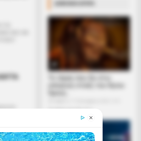
ΔΗΜΟΦΙΛΗ ΑΡΘΡΑ
Η ΤΗΣ
ΩΝΙΟ ΗΛΙΟ. ΜΑ
ΨΥΧΩΝ Σ’
ΚΑΥΤΑ
Το τέρας που ζει στις
υπόγειες στοές του Αγίου
Όρους..
Σάββατο, 17 Σεπτεμβρίου 2022, 16:21
ΑΤΑ ΠΟΥ
Το τέρας που ζει στις...
 ΤΗΝ
Υ ΦΑΙΝΕΤΑΙ