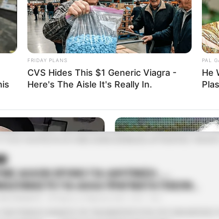
ΝΗ
ΤΕΧΝΙΚΕΣ ΚΑΙ ΣΤΟΧΟΙ ΠΑΡΑΠΛΑΝΗΣΗΣ
ΑΝΑΞΙΜΑΝΔΡΟΣ
Παρασκευή, 30 Απριλίου 2021, 10:36
0
ΕΞΑΙΡΕΤΙΚΑ ΑΦΙΕΡΩΜΕΝΟ ΣΕ ΟΛΟΥΣ….. ΕΝΑ ΣΕΜΙΝΑΡΙΟ ΠΟΥ ΜΑΣ ΔΙΝΕ
ΩΡΓΙΟΣ ΤΣΟΠΑΝΙΔΗΣ, ΓΙΑ ΟΣΟΥΣ ΘΕΛΟΥΝ, ΑΛΛΑ ΚΑΙ ΜΠΟΡΟΥΝ ΝΑ
FRIDAY PLANS
PAL 
....
CVS Hides This $1 Generic Viagra -
He 
his
Here's The Aisle It's Really In.
Pla
ΤΙΚΟ ΔΩΜΑΤΙΟ ΤΕΣΛΑ
ΑΝΑΞΙΜΑΝΔΡΟΣ
Πέμπτη, 29 Απριλίου 2021, 10:32
0
 ΔΩΜΑΤΙΟ ΤΕΣΛΑ…. ΜΙΑ ΑΚΟΜΑ ΑΠΟΔΕΙΞΗ ΤΗΣ ΤΕΧΝΟΛΟΓΙΑΣ ΠΟΥ ΕΙ
Υ ΤΟΥΣ ΤΑ ΕΡΠΕΤΑ ΠΟΥ ΜΑΣ ΕΙΧΑΝ ΣΚΛΑΒΩΣΕΙ, ΚΡΥΒΟΝΤΑΣ ΤΗΝ ΑΠΟ 
ΝΗ
ΥΜΕ ΑΛΛΟΝ ΧΡΟΝΟ ΓΙΑ ΑΦΥΠΝΙΣΗ……
ΜΑΖΟΜΑΣΤΕ ΓΙΑ ΑΛΛΑ ΠΡΑΓΜΑΤΑ ΠΛΕΟΝ…
ΑΝΑΞΙΜΑΝΔΡΟΣ
Πέμπτη, 22 Απριλίου 2021, 10:27
0
ΤΩΝ ΠΥΛΩΝ ΣΕ ΑΛΛΑΓΕΣ ΓΙΑ ΤΗΝ ΑΝΘΡΩΠΟΤΗΤΑ, ΠΟΥ ΕΑΝ ΚΑΠΟΙΟΣ ΤΙΣ