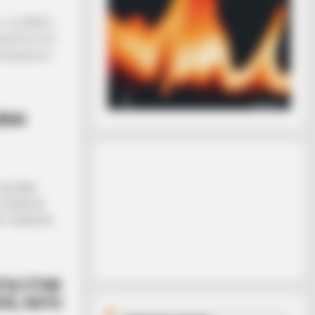
» τις Μάζες…
αγανδιστικοί
ατογραφικών
ΙΝΑΙ
Α ΕΙΝΑΙ
 ΤΡΕΜΟΥΝ.
Υ ΓΙΝΟΝΤΑΙ
ΓΙΑ ΣΤΗΝ
ΗΣ, ΚΑΤΩ