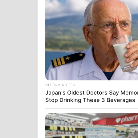
ΑΠΟΨΕΙΣ
ΔΙΕΘ
NEUROMIND PRO
ΦΟΡΕΣΤΕ 
Japan's Oldest Doctors Say Memory
ΤΟ ΣΠΑΘΙ
Stop Drinking These 3 Beverages
Από
ΝΙΚΟΛΑΟΣ 
ΕΙΝΑΙ ΠΡΟΤΙ
ΦΟΒΟΜΑΣΤΕ Κ
ΜΗΠΩΣ ΠΕΘΑΝ