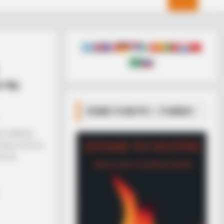
 της
ΣΠΑΜΕ ΤΟ ΜΑΤΡΙΞ – ΤΟ ΒΙΒΛΙΟ
ης ευθύνης
κόσμο τόσο σε
 και...