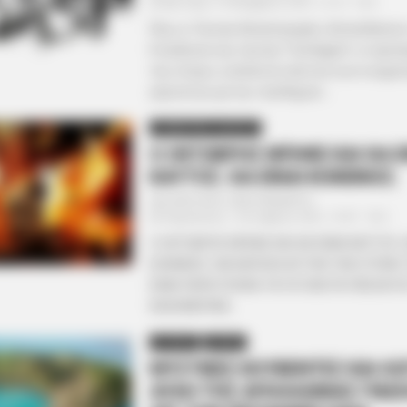
Δευτέρα, 15 Νοεμβρίου 2021, 12:13
0
Πώς οι Ταινίες Καταστροφής «Εκπαιδεύουν
Η ανάλυση της ταινίας “Contagion”, οι προπ
της στόχοι, η απόλυτη ταύτιση των κινημ
γεγονότων με την «πανδημία»...
ΣΗΜΑΝΤΙΚΕΣ ΕΙΔΗΣΕΙΣ
Ο ΟΚΤΩΒΡΗΣ ΜΠΗΚΕ ΚΑΙ ΘΑ Ε
ΚΑΥΤΟΣ. ΘΑ ΕΙΝΑΙ ΚΟΚΚΙΝΟΣ.
Από
ΝΙΚΟΛΑΟΣ ΑΝΑΞΙΜΑΝΔΡΟΣ
Παρασκευή, 1 Οκτωβρίου 2021, 19:47
0
Ο ΟΚΤΩΒΡΗΣ ΜΠΗΚΕ ΚΑΙ ΘΑ ΕΙΝΑΙ ΚΑΥΤΟΣ. Θ
ΚΟΚΚΙΝΟΣ. ΚΑΙ ΚΑΠΟΙΟΙ ΑΥΤΗΝ ΤΗΝ ΣΤΙΓΜΗ
ΕΙΝΑΙ ΠΑΡΑ ΠΟΛΛΑ ΤΑ ΓΕΓΟΝΟΤΑ ΠΛΕΟΝ ΠΟ
ΚΑΘΗΜΕΡΙΝΑ...
ΑΠΟΨΕΙΣ
ΔΙΕΘΝΗ
ΜΥΣΤΙΚΕΣ ΚΟΥΒΕΝΤΕΣ ΚΑΙ ΛΟ
ΑΥΛΗ ΤΗΣ ΑΠΟΛΛΩΝΙΑΣ ΓΝΩΣ