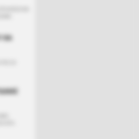
ΠΡΟΣΘΕΣΕΙ ΚΑΙ
ΜΙΑ...
Υ ΘΑ
EYRO 20.
ΥΔΑΙΑΣ
ve Never Seen Before
ΜΙΑΣ
Α ΑΠΟ...
R MEDIA