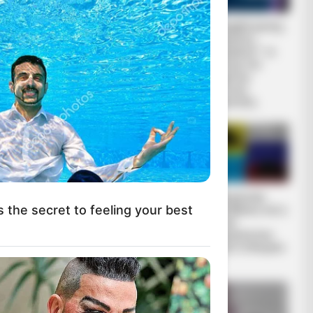
ΜΑΤΗΣΕΙ
Ο πόλεμος στην
“Αντιεμβολιαστής,
Ουκρανία περνάει
ρωσόφιλος,
στην πολύ
ψεκασμένος”: το
σημαντική αλλά
τρίπτυχο του
και επικίνδυνη
σύγχρονου
δεύτερη...
πολιτικού
Ι ΝΑ
επαναστάτη.
ίναι η
ά
ποία
Πίσω στον
Οι ουκρανικές
ΤΟ ΔΟΡΥ,
s the secret to feeling your best
Μεσαίωνα: Η ΕΕ
αντεπιθέσεις και η
χωρίς φθηνό
ρωσική
ηλεκτρικό ρεύμα,
στρατηγική που
διολισθαίνει στη
θυμίζει το Κουρσκ-
ΜΑΤΑΜΕ ΝΑ
φτώχεια...
Μια...
Α ΦΟΒΟΜΑΣΤΕ