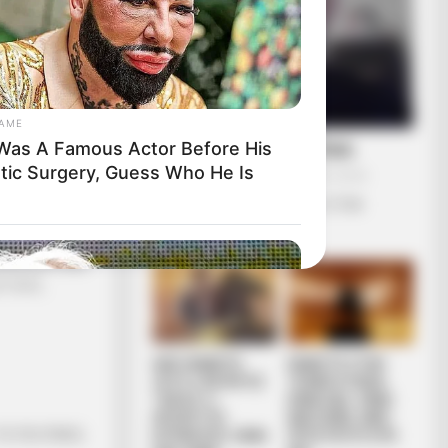
Ι Ο ΦΩΤΕΙΝΟΣ
GAME
ΛΙΓΑ ΛΟΓΙΑ ΓΙΑ ΜΕΝΑ
Was A Famous Actor Before His
stic Surgery, Guess Who He Is
Πέμπτη, 22 Οκτωβρίου 2020, 20:06
ΓΕΙΑ ΣΑΣ….ΚΑΛΩΣ ΗΛΘΑΤΕ ΣΤΗΝ
ΙΣΤΟΣΕΛΙΔΑ...
ΧΑΝ ΚΡΑΤΗΣΕΙ
ΤΟΥΣ...
ΑΛΕΞΑΝΔΡΟΣ
ΕΙΜΑΣΤΕ ΣΤΗΝ
ΖΕΥΣ Ο ΑΡΧΗΓΟΣ
ΤΕΛΙΚΗ ΕΥΘΕΙΑ..
ΤΩΝ ΕΛ. Ο
ΕΙΝΑΙ ΕΔΩ.. ΕΙΝΑΙ
ΑΠΟΛΥΤΟΣ
ΜΑΖΙ ΜΑΣ, ΜΑΣ
 ΠΕΙ ΕΠΙΚΕΣ,
ΚΥΡΙΑΡΧΟΣ. ΕΙΝΑΙ
ΠΡΟΣΤΑΤΕΥΟΥΝ