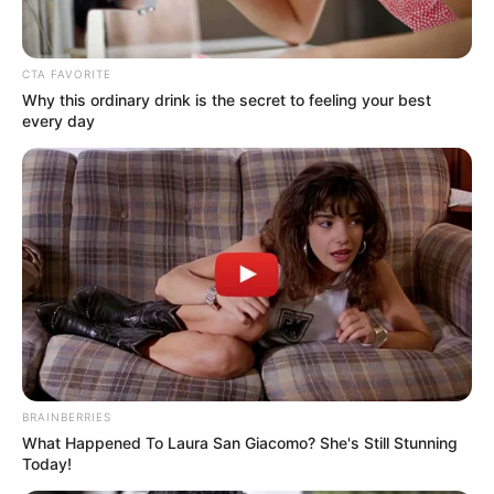
Email address:
CTA FAVORITE
Why this ordinary drink is the secret to feeling your best
every day
BRAINBERRIES
What Happened To Laura San Giacomo? She's Still Stunning
Όλα τα κείμενα και οι εικόνες είναι πνευματική ιδιοκτησία του
Today!
ΝΙΚΟΛΑΟΣ ΑΝΑΞΙΜΑΝΔΡΟΣ. Aπαγορεύεται η αναπαραγωγή, η
αναδημοσίευση και η τροποποίησή τους χωρίς προηγούμενη