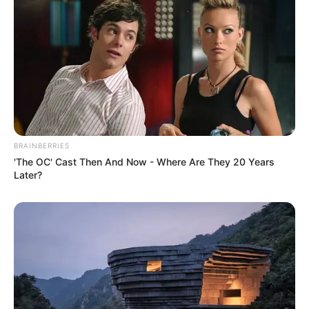
συγκρούσεις συμφερόντων
Κυριακή, 2 Οκτωβρίου 2022, 12:14
Ο ΠΟΥ υπό έλεγχο: παρατυπίες...
BRAINBERRIES
Δεν χρωστάμε σε κανέναν,
Η επιστήμη θα πρέπει να
'The OC' Cast Then And Now - Where Are They 20 Years
αυτοί χρωστούν σε εμάς τα
ανήκει στους ανθρώπους και
Later?
πάντα
όχι στο Νταβός...
ΓΙΑΤΙ ΑΠΟΦΑΣΗΣΑ ΝΑ
ΠΟΙΟΣ ΣΚΟΤΩΣΕ ΤΟΝ
ΓΡΑΨΩ
ΚΑΠΟΔΙΣΤΡΙΑ;;[Η δολοφονία