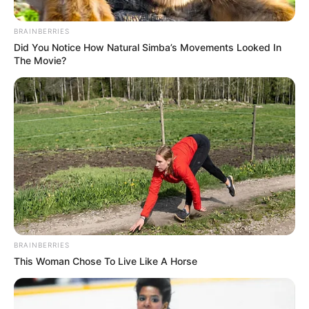
BRAINBERRIES
Did You Notice How Natural Simba’s Movements Looked In
ΥΠΕΡΒΑΤΙΚΟ
The Movie?
Η ανύψωση στην 5η διάσταση..
Η ανύψωση στην 5η διάσταση.. Έχω γράψει πολλές φορές
αλλά και έχω εξηγήσει σε αρκετά βίντεο στο κανάλι μου, ότι
η άνοδος στην 5η διάσταση...
BRAINBERRIES
This Woman Chose To Live Like A Horse