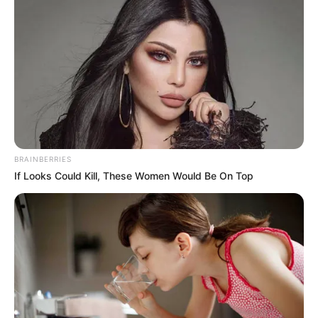
REINER FUELLMICH ΓΙΑ ΤΗΝ
Η Εκδικητική μανία της
ΝΥΡΕΜΒΕΡΓΗ 2: «ΣΕ 2 ΕΩΣ 3
κυβέρνησης Μητσοτάκη
ΕΒΔΟΜΑΔΕΣ, ΘΑ...
εναντίον αυτού που έβγαλε
την αλήθεια...
BRAINBERRIES
If Looks Could Kill, These Women Would Be On Top
ΗΠΑ: Ο Αμερικανικός
Ο Τραμπ αποκαλύπτει τον
Ερυθρός Σταυρός πιάστηκε
μεγαλύτερο φόβο του,
να αναμειγνύει αίμα
προειδοποιεί «Βρισκόμαστε
εμβολιασμένων με αίμα...
στην πιο επικίνδυνη...