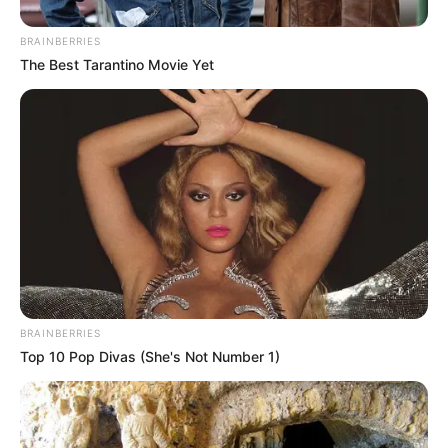
ΤΟ ΠΕΔΙΟ ΕΝΣΑΡΚΩΣΕΩΝ….. ΘΑ ΗΜΑΣΤΑΝ ΤΟΥΛΑΧΙΣΤΟΝ
ΑΦΕΛΕΙΣ ΕΑΝ ΠΙΣΤΕΥΑΜΕ ΟΤΙ ΑΥΤΗ Η ΤΕΡΑΣΤΙΑ ΜΑΧΗ...
BRAINBERRIES
The Best Tarantino Movie Yet
ΑΠΟΨΕΙΣ
ΚΑΠΟΙΟΙ ΜΑΣ ΔΟΥΛΕΥΟΥΝ ΑΣΧΗΜΑ
ΕΙΝΑΙ ΧΡΟΝΙΑ ΤΩΡΑ ΠΟΥ Ο ΚΟΣΜΟΣ ΑΡΧΙΣΕ ΝΑ ΚΑΝΕΙ
ΣΤΡΟΦΗ ΠΡΟΣ ΤΟ ΥΠΕΡΒΑΤΙΚΟ, ΠΡΟΣΠΑΘΩΝΤΑΣ ΜΕΣΩ
ΑΥΤΟΥ ΝΑ ΒΡΕΙ ΛΥΣΕΙΣ ΓΙΑ ΤΑ ΠΡΟΒΛΗΜΑΤΑ ΤΗΣ
ΚΑΘΗΜΕΡΙΝΟΤΗΤΑΣ ΤΟΥ……ΑΥΤΟ...
ΚΟΙΝΩΝΙΚΑ ΔΙΚΤΥΑ
BRAINBERRIES
Top 10 Pop Divas (She's Not Number 1)
FACEBOOK
ΑΡΈΣΕΙ
YOUTUBE
ΕΓΓΡΑΦΕΊΤΕ