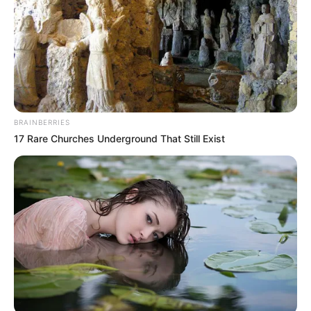
EMAIL
ΑΚΟΛΟΥΘΉΣΤΕ
BRAINBERRIES
17 Rare Churches Underground That Still Exist