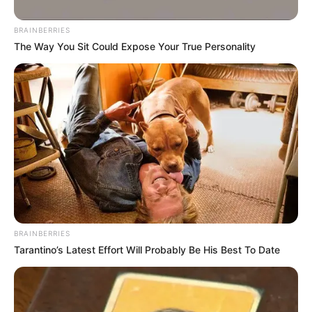
FACEBOOK
ΑΡΈΣΕΙ
BRAINBERRIES
YOUTUBE
ΕΓΓΡΑΦΕΊΤΕ
The Way You Sit Could Expose Your True Personality
EMAIL
ΑΚΟΛΟΥΘΉΣΤΕ
BRAINBERRIES
Tarantino’s Latest Effort Will Probably Be His Best To Date