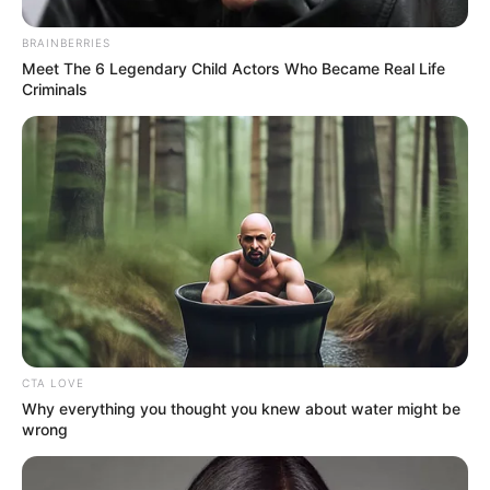
BRAINBERRIES
ΛΙΓΑ ΛΟΓΙΑ ΓΙΑ ΜΕΝΑ
Meet The 6 Legendary Child Actors Who Became Real Life
Πέμπτη, 22 Οκτωβρίου 2020, 20:06
Criminals
ΓΕΙΑ ΣΑΣ….ΚΑΛΩΣ ΗΛΘΑΤΕ ΣΤΗΝ ΙΣΤΟΣΕΛΙΔΑ...
ΑΛΕΞΑΝΔΡΟΣ ΖΕΥΣ Ο
ΕΙΜΑΣΤΕ ΣΤΗΝ ΤΕΛΙΚΗ
ΑΡΧΗΓΟΣ ΤΩΝ ΕΛ. Ο
ΕΥΘΕΙΑ.. ΕΙΝΑΙ ΕΔΩ.. ΕΙΝΑΙ
ΑΠΟΛΥΤΟΣ ΚΥΡΙΑΡΧΟΣ.
ΜΑΖΙ ΜΑΣ, ΜΑΣ
ΕΙΝΑΙ ΕΔΩ, ΕΙΝΑΙ...
ΠΡΟΣΤΑΤΕΥΟΥΝ ΚΑΙ...
CTA LOVE
Why everything you thought you knew about water might be
wrong