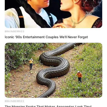
ΝΙΚΟΛΑΟΣ ΑΝΑΞΙΜΑΝΔΡΟΣ. Aπαγορεύεται η αναπαραγωγή, η
αναδημοσίευση και η τροποποίησή τους χωρίς προηγούμενη
γραπτή άδεια του δημιουργού τους. Με επιφύλαξη κάθε νόμιμου
δικαιώματος. Διαβάστε την
Πολιτική Απορρήτου
του website πριν
να το χρησιμοποιήσετε, καθώς χρησιμοποιώντας το την
αποδέχεστε. Ο ιστότοπος διατηρεί το δικαίωμα να τροποποιήσει
BRAINBERRIES
τους όρους χρήσης.
Iconic '90s Entertainment Couples We'll Never Forget
Επικοινωνήστε μαζί μας:
nikolaosgeor@gmail.com
@2022 - nikolaosanaximandros.gr. All Right Reserved. Designed and
Developed by
Web Technical
BRAINBERRIES
The Monster Snake That Makes Anacondas Look Tiny!