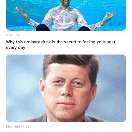
Δεν χρωστάμε σε κανέναν, αυτοί...
CTA LOVE
Why this ordinary drink is the secret to feeling your best
every day
Η επιστήμη θα πρέπει να
ΓΙΑΤΙ ΑΠΟΦΑΣΗΣΑ ΝΑ
ανήκει στους ανθρώπους και
ΓΡΑΨΩ
όχι στο Νταβός...
ΠΟΙΟΣ ΣΚΟΤΩΣΕ ΤΟΝ
Υγειονομικοί: Επιστολή-
ΚΑΠΟΔΙΣΤΡΙΑ;;[Η δολοφονία
κόλαφος στην επέτειο των
του Καποδίστρια – Ποιοι
αναστολών..
ήταν οι πραγματικοί...
BRAINBERRIES