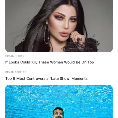
ΕΒΡΑΙΟΙ ΚΑΙ ΕΠΑΝΑΣΤΑΣΕΙΣ….
Ο ΠΟΥ υπό έλεγχο:
παρατυπίες και
συγκρούσεις συμφερόντων
BRAINBERRIES
If Looks Could Kill, These Women Would Be On Top
BRAINBERRIES
Top 9 Most Controversial 'Late Show' Moments
Δεν χρωστάμε σε κανέναν, αυτοί
χρωστούν σε εμάς τα πάντα
Τρίτη, 6 Σεπτεμβρίου 2022, 12:14