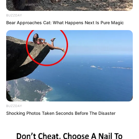
BUZZDAY
Bear Approaches Cat: What Happens Next Is Pure Magic
Αφαίρεση εμφυτεύματος και βιοτσιπ από
τις δυνάμεις του φωτός
Κυριακή, 2 Οκτωβρίου 2022, 14:20
Αφαίρεση εμφυτεύματος και βιοτσιπ από...
BUZZDAY
Shocking Photos Taken Seconds Before The Disaster
Τι είναι το Blockchain του
ΤΑ ΜΑΤΙΑ ΜΑΣ ΚΑΙ ΤΑ
κβαντικού
..ΑΥΤΙΑ ΜΑΣ ΣΤΗΝ
χρηματοοικονομικού
ΓΕΡΜΑΝΙΑ… ΤΙ ΕΙΝΑΙ ΠΟΛΥ...
συστήματος (QFS);