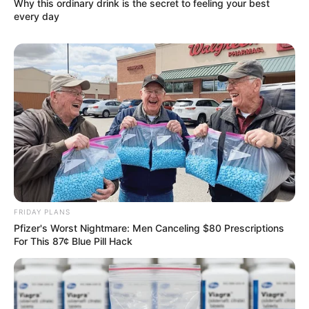
Why this ordinary drink is the secret to feeling your best
every day
ΚΟΙΝΩΝΙΚΑ ΔΙΚΤΥΑ
FACEBOOK
ΑΡΈΣΕΙ
YOUTUBE
ΕΓΓΡΑΦΕΊΤΕ
EMAIL
ΑΚΟΛΟΥΘΉΣΤΕ
FRIDAY PLANS
Pfizer's Worst Nightmare: Men Canceling $80 Prescriptions
For This 87¢ Blue Pill Hack