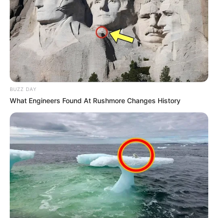
Ο ενεργειακός «Ψυχρός
Οι Γερμανοί πολίτες ζητούν
Πόλεμος»
ανοιχτά ρήξη με τις ΗΠΑ
μετά την επίθεση...
Email address:
BUZZ DAY
What Engineers Found At Rushmore Changes History