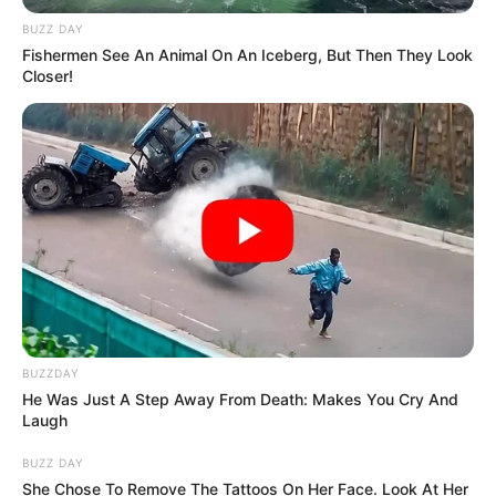
BUZZ DAY
Fishermen See An Animal On An Iceberg, But Then They Look
Όλα τα κείμενα και οι εικόνες είναι πνευματική ιδιοκτησία του
Closer!
ΝΙΚΟΛΑΟΣ ΑΝΑΞΙΜΑΝΔΡΟΣ. Aπαγορεύεται η αναπαραγωγή, η
αναδημοσίευση και η τροποποίησή τους χωρίς προηγούμενη
γραπτή άδεια του δημιουργού τους. Με επιφύλαξη κάθε νόμιμου
δικαιώματος. Διαβάστε την
Πολιτική Απορρήτου
του website πριν
να το χρησιμοποιήσετε, καθώς χρησιμοποιώντας το την
αποδέχεστε. Ο ιστότοπος διατηρεί το δικαίωμα να τροποποιήσει
τους όρους χρήσης.
Επικοινωνήστε μαζί μας:
nikolaosgeor@gmail.com
BUZZDAY
He Was Just A Step Away From Death: Makes You Cry And
Laugh
@2022 - nikolaosanaximandros.gr. All Right Reserved. Designed and
Developed by
Web Technical
BUZZ DAY
She Chose To Remove The Tattoos On Her Face. Look At Her