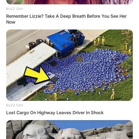
BUZZ DAY
Remember Lizzie? Take A Deep Breath Before You See Her
Μια μάζωξη με μήνυμα από Φρυκτωρίες
Now
Παρασκευή, 30 Σεπτεμβρίου 2022, 18:52
Μια μάζωξη με μήνυμα από...
Αυτός που ελέγχει τον καιρό
ΠΟΛΕΜΟΣ ΜΕΣΑ ΣΤΟ
ελέγχει τον κόσμο
ΠΕΝΤΑΓΩΝΟ..
BUZZ DAY
Lost Cargo On Highway Leaves Driver In Shock