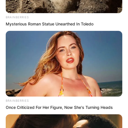
BRAINBERRIES
Mysterious Roman Statue Unearthed In Toledo
ΑΠΟΨΕΙΣ
ΔΙΕΘΝΗ
ΤΑ ΠΑΙΔΙΑ ΜΑΣ ΕΓΙΝΑΝ ΣΤΟΧΟΣ. ΟΜΩΣ
ΠΡΟΣΤΑΤΕΥΟΝΤΑΙ.
ΕΙΝΑΙ ΛΟΓΙΚΟ ΣΤΙΣ ΔΥΣΚΟΛΕΣ ΜΕΡΕΣ ΠΟΥ ΠΕΡΝΑΜΕ ΝΑ
BRAINBERRIES
ΥΠΑΡΧΕΙ ΜΕΓΑΛΟ ΑΓΧΟΣ ΓΙΑ ΤΟΥΣ ΠΟΛΥΤΙΜΟΤΕΡΟΥΣ
Once Criticized For Her Figure, Now She's Turning Heads
ΑΝΘΡΩΠΟΥΣ ΤΗΣ ΖΩΗΣ ΜΑΣ, ΤΑ ΠΑΙΔΙΑ ΜΑΣ. ΚΑΙ ΔΕΝ
ΕΧΟΥΜΕ ΚΑΘΟΛΟΥ...