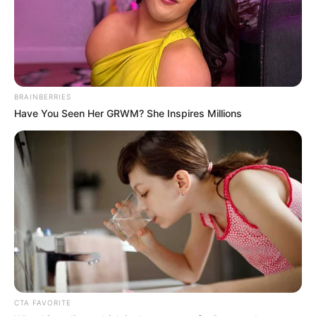
ΑΠΟΨΕΙΣ
Η ΕΛΛΑΔΑ ΕΧΕΙ ΠΛΕΟΝ ΠΡΟΣΤΑΣΙΑ ….Ο
“ΘΕΟΣ” ΕΧΕΙ ΒΑΛΕΙ ΥΠΟΓΡΑΦΗ ΚΑΙ ΔΕΝ
ΤΗΝ ΕΧΕΙ ΠΑΡΕΙ ΠΟΤΕ ΠΙΣΩ
BRAINBERRIES
Η ΕΛΛΑΔΑ ΕΧΕΙ ΠΛΕΟΝ ΠΡΟΣΤΑΣΙΑ ….Ο “ΘΕΟΣ” ΕΧΕΙ ΒΑΛΕΙ
Have You Seen Her GRWM? She Inspires Millions
ΥΠΟΓΡΑΦΗ ΚΑΙ ΔΕΝ ΤΗΝ ΕΧΕΙ ΠΑΡΕΙ ΠΟΤΕ ΠΙΣΩ, ΜΑΣ ΛΕΕΙ Ο
ΚΩΣΤΗΣ ΣΠΗΛΙΩΤΟΠΟΥΛΟΣ ΣΤΟ ΚΕΙΜΕΝΟ ΠΟΥ...
ΥΓΕΙΑ
ΑΥΤΟΙ ΠΟΥ ΔΗΘΕΝ ΜΑΣ ΠΡΟΣΤΑΤΕΥΟΥΝ
ΑΥΤΟΙ ΠΟΥ ΔΗΘΕΝ ΜΑΣ ΠΡΟΣΤΑΤΕΥΟΥΝ ΑΠΟ ΤΟΝ ΙΟ, ΕΙΝΑΙ
ΑΥΤΟΙ ΠΟΥ ΤΕΛΙΚΑ ΜΑΣ ΩΘΟΥΝ ΠΡΟΣ ΤΟΝ ΘΑΝΑΤΟ……….
ΕΧΟΥΝΕ ΒΑΛΕΙ ΛΥΤΟΥΣ ΚΑΙ ΔΕΜΕΝΟΥΣ ΝΑ ΜΑΣ ΠΕΙΣΟΥΝ...
CTA FAVORITE