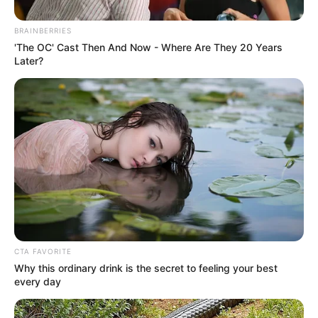
BRAINBERRIES
'The OC' Cast Then And Now - Where Are They 20 Years
Later?
ΑΠΟΨΕΙΣ
ΠΟΛΙΤΙΚΗ
ΡΟΗ ΤΩΝ ΑΡΘΡΩΝ
ΜΙΣΘΟΦΟΡΟΙ ΦΥΛΑΝΕ ΤΗΝ ΒΟΥΛΗ. ΑΠΟ
ΠΟΙΟΥΣ; ΑΠΟ ΤΟΥΣ ΕΛΛΗΝΕΣ.
ΜΙΣΘΟΦΟΡΟΙ ΦΥΛΑΝΕ ΤΗΝ ΒΟΥΛΗ. ΑΠΟ ΠΟΙΟΥΣ; ΑΠΟ ΤΟΥΣ
ΕΛΛΗΝΕΣ. ΕΧΕΙ ΚΑΤΑΡΓΗΘΕΙ Η ΔΗΜΟΚΡΑΤΙΑ ΣΤΗΝ ΠΑΤΡΙΔΑ
ΜΑΣ; ΣΟΚ ΠΡΟΚΑΛΕΊ Η ΑΠΟΚΆΛΥΨΗ ΑΠΟ ΤΟ 2013 ΤΟΥ
ΈΛΛΗΝΑ...
CTA FAVORITE
Why this ordinary drink is the secret to feeling your best
every day