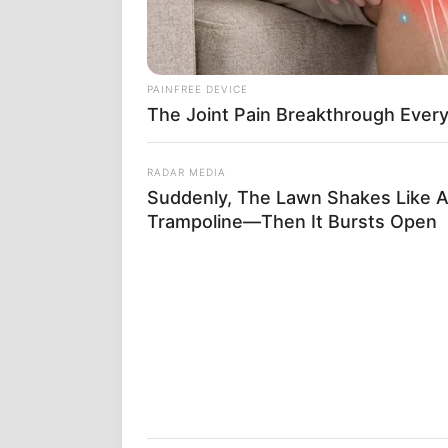
PAINFREE DEVICE
The Joint Pain Breakthrough Every
RADAR MEDIA
Suddenly, The Lawn Shakes Like 
Trampoline—Then It Bursts Open