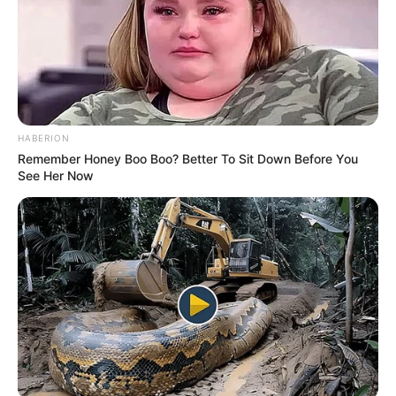
ΗΠΑ: Ο Αμερικανικός
Ο Τραμπ αποκαλύπτει τον
Ερυθρός Σταυρός πιάστηκε
μεγαλύτερο φόβο του,
HABERION
να αναμειγνύει αίμα
προειδοποιεί «Βρισκόμαστε
Remember Honey Boo Boo? Better To Sit Down Before You
εμβολιασμένων με αίμα...
στην πιο επικίνδυνη...
See Her Now
Email address: