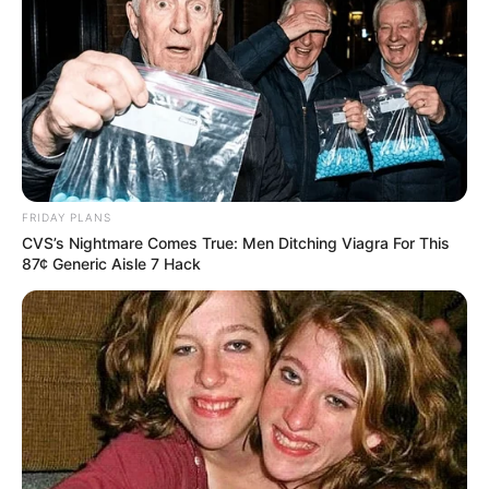
ΑΥΤΑ ΠΟΥ ΒΓΑΙΝΟΥΝ ΣΙΓΑ ΣΙΓΑ ΣΤΟΝ ΑΕΡΑ ΓΙΑ ΚΑΘΕ ΕΝΑΝ
ΑΠΟ ΤΟΥΣ ΥΠΟΤΙΘΕΜΕΝΟΥΣ “ΔΙΑΣΗΜΟΥΣ” ΤΗΣ...
ΚΟΙΝΩΝΙΚΑ ΔΙΚΤΥΑ
FACEBOOK
ΑΡΈΣΕΙ
FRIDAY PLANS
CVS’s Nightmare Comes True: Men Ditching Viagra For This
YOUTUBE
ΕΓΓΡΑΦΕΊΤΕ
87¢ Generic Aisle 7 Hack
EMAIL
ΑΚΟΛΟΥΘΉΣΤΕ