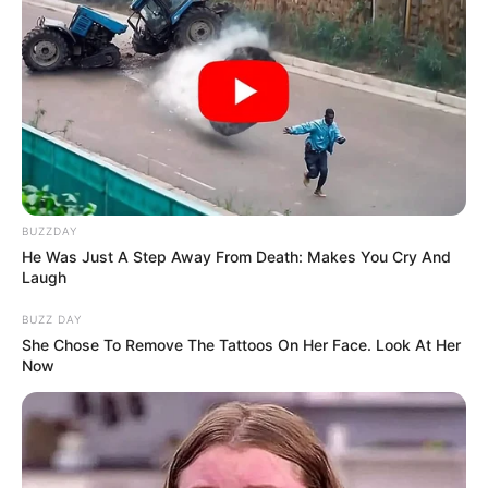
Υγειονομικοί: Επιστολή-κόλαφος στην
επέτειο των αναστολών..
Παρασκευή, 2 Σεπτεμβρίου 2022, 15:39
Υγειονομικοί: Επιστολή-κόλαφος στην επέτειο των...
BUZZDAY
He Was Just A Step Away From Death: Makes You Cry And
Laugh
BUZZ DAY
She Chose To Remove The Tattoos On Her Face. Look At Her
Now
REINER FUELLMICH ΓΙΑ ΤΗΝ
Η Εκδικητική μανία της
ΝΥΡΕΜΒΕΡΓΗ 2: «ΣΕ 2 ΕΩΣ 3
κυβέρνησης Μητσοτάκη
ΕΒΔΟΜΑΔΕΣ, ΘΑ...
εναντίον αυτού που έβγαλε
την αλήθεια...