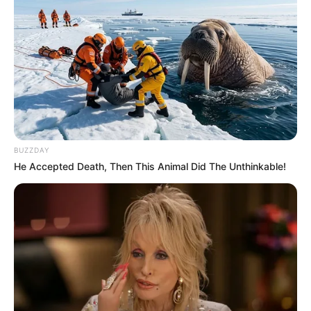
ΣΠΑΜΕ ΤΟ ΜΑΤΡΙΞ – ΤΟ ΒΙΒΛΙΟ
BUZZDAY
He Accepted Death, Then This Animal Did The Unthinkable!