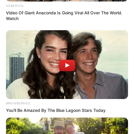
HABERION
Video Of Giant Anaconda Is Going Viral All Over The World.
Watch
Όλα τα κείμενα και οι εικόνες είναι πνευματική ιδιοκτησία του
ΝΙΚΟΛΑΟΣ ΑΝΑΞΙΜΑΝΔΡΟΣ. Aπαγορεύεται η αναπαραγωγή, η
αναδημοσίευση και η τροποποίησή τους χωρίς προηγούμενη
γραπτή άδεια του δημιουργού τους. Με επιφύλαξη κάθε νόμιμου
δικαιώματος. Διαβάστε την
Πολιτική Απορρήτου
του website πριν
να το χρησιμοποιήσετε, καθώς χρησιμοποιώντας το την
αποδέχεστε. Ο ιστότοπος διατηρεί το δικαίωμα να τροποποιήσει
BRAINBERRIES
τους όρους χρήσης.
You'll Be Amazed By The Blue Lagoon Stars Today
Επικοινωνήστε μαζί μας:
nikolaosgeor@gmail.com