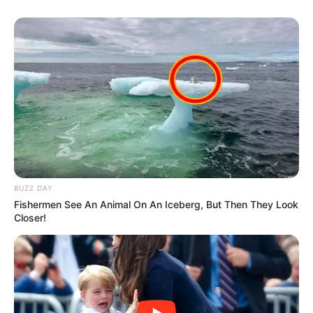
ΝΙΚΟΛΑΟΣ ΑΝΑΞΙΜΑΝΔΡΟΣ. Aπαγορεύεται η αναπαραγωγή, η
αναδημοσίευση και η τροποποίησή τους χωρίς προηγούμενη
γραπτή άδεια του δημιουργού τους. Με επιφύλαξη κάθε νόμιμου
δικαιώματος. Διαβάστε την
Πολιτική Απορρήτου
του website πριν
να το χρησιμοποιήσετε, καθώς χρησιμοποιώντας το την
αποδέχεστε. Ο ιστότοπος διατηρεί το δικαίωμα να τροποποιήσει
τους όρους χρήσης.
Επικοινωνήστε μαζί μας:
nikolaosgeor@gmail.com
BUZZ DAY
Fishermen See An Animal On An Iceberg, But Then They Look
Closer!
@2022 - nikolaosanaximandros.gr. All Right Reserved. Designed and
Developed by
Web Technical