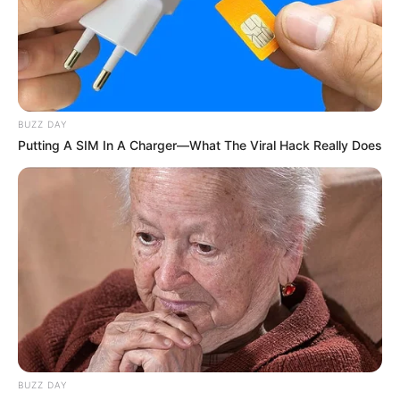
ΓΙΑΤΙ ΑΠΟΦΑΣΗΣΑ ΝΑ
ΠΟΙΟΣ ΣΚΟΤΩΣΕ ΤΟΝ
ΓΡΑΨΩ
ΚΑΠΟΔΙΣΤΡΙΑ;;[Η δολοφονία
του Καποδίστρια – Ποιοι
ήταν οι πραγματικοί...
BUZZ DAY
Putting A SIM In A Charger—What The Viral Hack Really Does
Υγειονομικοί: Επιστολή-κόλαφος στην
επέτειο των αναστολών..
Παρασκευή, 2 Σεπτεμβρίου 2022, 15:39
BUZZ DAY
Υγειονομικοί: Επιστολή-κόλαφος στην επέτειο των...