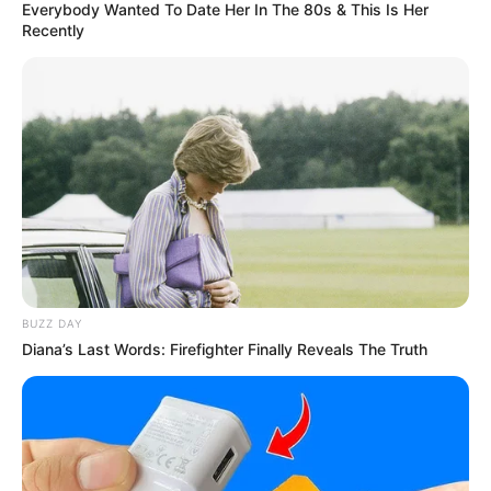
Everybody Wanted To Date Her In The 80s & This Is Her
Ο ΠΟΥ υπό έλεγχο: παρατυπίες και
Recently
συγκρούσεις συμφερόντων
Κυριακή, 2 Οκτωβρίου 2022, 12:14
Ο ΠΟΥ υπό έλεγχο: παρατυπίες...
Δεν χρωστάμε σε κανέναν,
Η επιστήμη θα πρέπει να
αυτοί χρωστούν σε εμάς τα
ανήκει στους ανθρώπους και
πάντα
όχι στο Νταβός...
BUZZ DAY
Diana’s Last Words: Firefighter Finally Reveals The Truth