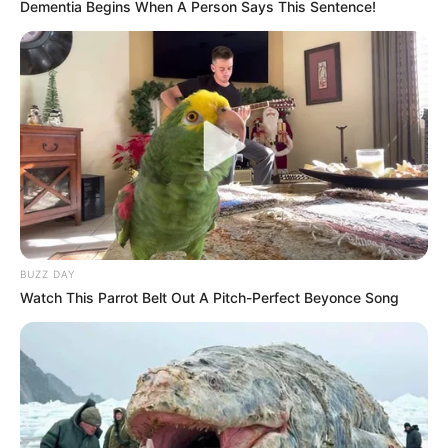
Dementia Begins When A Person Says This Sentence!
REINER FUELLMICH ΓΙΑ ΤΗΝ
Η Εκδικητική μανία της
ΝΥΡΕΜΒΕΡΓΗ 2: «ΣΕ 2 ΕΩΣ 3
κυβέρνησης Μητσοτάκη
ΕΒΔΟΜΑΔΕΣ, ΘΑ...
εναντίον αυτού που έβγαλε
την αλήθεια...
BUZZ DAY
Watch This Parrot Belt Out A Pitch-Perfect Beyonce Song
ΗΠΑ: Ο Αμερικανικός
Ο Τραμπ αποκαλύπτει τον
Ερυθρός Σταυρός πιάστηκε
μεγαλύτερο φόβο του,
να αναμειγνύει αίμα
προειδοποιεί «Βρισκόμαστε
εμβολιασμένων με αίμα...
στην πιο επικίνδυνη...