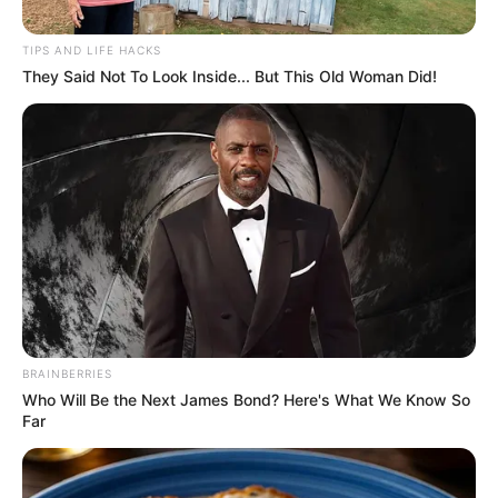
TIPS AND LIFE HACKS
They Said Not To Look Inside... But This Old Woman Did!
ΡΟΗ ΤΩΝ ΑΡΘΡΩΝ
ΥΓΕΙΑ
ΕΠΙΒΕΒΑΙΩΘΗΚΕ: Το εμβόλιο της Pfizer
για τον COVID μειώνει τον αριθμό των
σπερματοζωαρίων στους άνδρες
ΕΠΙΒΕΒΑΙΩΘΗΚΕ: Το εμβόλιο της Pfizer για τον COVID
μειώνει τον αριθμό των σπερματοζωαρίων στους άνδρες,
άλλη μια αρνητική επίδραση της καταναγκαστικής
τυραννίας εμβολίων… Ακολουθεί μια...
BRAINBERRIES
Who Will Be the Next James Bond? Here's What We Know So
ΚΟΙΝΩΝΙΚΑ ΔΙΚΤΥΑ
Far
FACEBOOK
ΑΡΈΣΕΙ