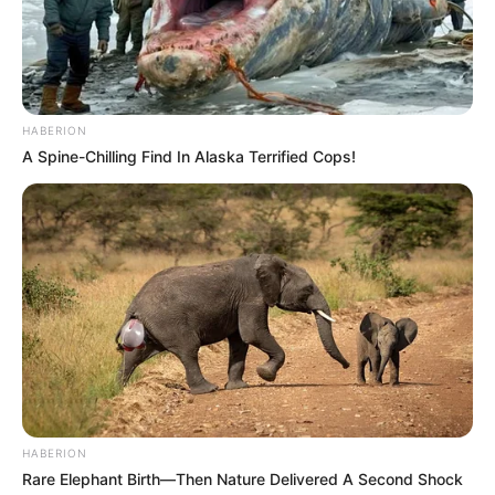
Email address:
HABERION
A Spine-Chilling Find In Alaska Terrified Cops!
HABERION
Rare Elephant Birth—Then Nature Delivered A Second Shock
Όλα τα κείμενα και οι εικόνες είναι πνευματική ιδιοκτησία του